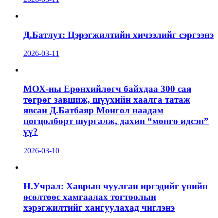
Д.Батлут: Цэрэгжилтийн хичээлийг сэргээнэ
2026-03-11
МОХ-ны Ерөнхийлөгч байхдаа 300 сая
төгрөг завшиж, шүүхийн хаалга татаж
явсан Д.Батбаяр Монгол наадам
цогцолборт шургалж, дахин “мөнгө идсэн”
үү?
2026-03-10
Н.Учрал: Хаврын чуулган иргэдийг үнийн
өсөлтөөс хамгаалах тогтоолын
хэрэгжилтийг хангуулахад чиглэнэ