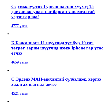
Сэрэмжлүүлэг: Гурван настай хүүхэд 15
давхараас унаж нас барсан харамсалтай
хэрэг гарлаа!
4777 үзсэн
Б.Баасанцогт 11 шүүгчид тус бүр 10 сая
төгрөг, зарим шүүгчид нэмж Iphone гар утас
өгчээ
4659 үзсэн
С.Эрдэнэ МАН-ынхантай сүлбэлдэж, хэргээ
хаалгах шагнал авчээ
4521 үзсэн