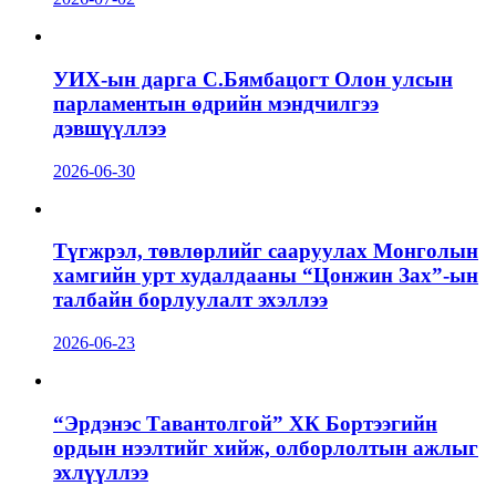
УИХ-ын дарга С.Бямбацогт Олон улсын
парламентын өдрийн мэндчилгээ
дэвшүүллээ
2026-06-30
Түгжрэл, төвлөрлийг сааруулах Монголын
хамгийн урт худалдааны “Цонжин Зах”-ын
талбайн борлуулалт эхэллээ
2026-06-23
“Эрдэнэс Тавантолгой” ХК Бортээгийн
ордын нээлтийг хийж, олборлолтын ажлыг
эхлүүллээ