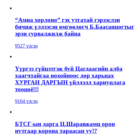
“Амиа хорлоно” гэх утгатай гэрээслэн
бичиж үлдээсэн өмгөөлөгч Б.Баасанцогтыг
эрэн сурвалжилж байна
9527 үзсэн
Үүргээ гүйцэтгэж буй Цагдаагийн алба
хаагчтайгаа нохойноос дор харьцах
ХУРГАН ДАРГЫН үйлдэлд хариуцлага
тооцоё!!!
9164 үзсэн
БТСГ-ын дарга Ц.Шаравжамц орон
нутгаар корона тараасан уу!?