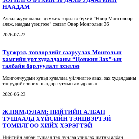
НААДАМ
Аялал жуулчлалыг дэмжих зорилго бүхий "Өвөр Монголоор
аялж, наадам үзэцгээе" сэдэвт Өвөр Монголын 36
2026-07-22
Түгжрэл, төвлөрлийг сааруулах Монголын
хамгийн урт худалдааны “Цонжин Зах”-ын
талбайн борлуулалт эхэллээ
Монголчуудын хувьд худалдаа үйлчилгээ авах, зах худалдааны
төвүүдийг зорих нь өдөр тутмын амьдралын
2026-06-23
Ж.НЯМДУЛАМ: НИЙТИЙН АЛБАН
ТУШААЛД ХҮЙСИЙН ТЭНЦВЭРТЭЙ
ТОМИЛГОО ХИЙХ ХЭРЭГТЭЙ
Нийтийн албан тушаал тэр дундаа удирдах шатны албан