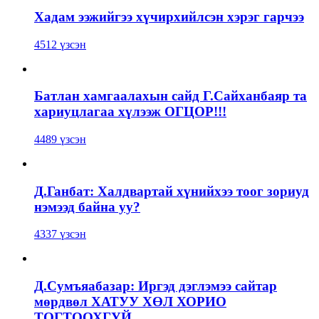
Хадам ээжийгээ хүчирхийлсэн хэрэг гарчээ
4512 үзсэн
Батлан хамгаалахын сайд Г.Сайханбаяр та
хариуцлагаа хүлээж ОГЦОР!!!
4489 үзсэн
Д.Ганбат: Халдвартай хүнийхээ тоог зориуд
нэмээд байна уу?
4337 үзсэн
Д.Сумъяабазар: Иргэд дэглэмээ сайтар
мөрдвөл ХАТУУ ХӨЛ ХОРИО
ТОГТООХГҮЙ