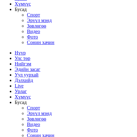
Хүмүүс
Бусад
Спорт
Эрүүл мэнд
Зөвлөгөө
Видео
Фото
Сонин хачин
Нүүр
Улс төр
Нийгэм
Эдийн засаг
Уул уурхай
Дэлхийд
Live
Урлаг
Хүмүүс
Бусад
Спорт
Эрүүл мэнд
Зөвлөгөө
Видео
Фото
Сонин хачин