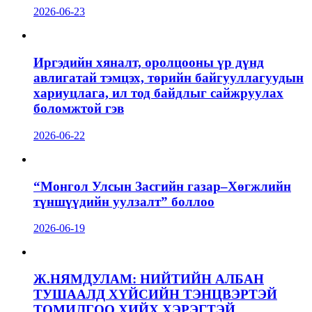
2026-06-23
Иргэдийн хяналт, оролцооны үр дүнд
авлигатай тэмцэх, төрийн байгууллагуудын
хариуцлага, ил тод байдлыг сайжруулах
боломжтой гэв
2026-06-22
“Монгол Улсын Засгийн газар–Хөгжлийн
түншүүдийн уулзалт” боллоо
2026-06-19
Ж.НЯМДУЛАМ: НИЙТИЙН АЛБАН
ТУШААЛД ХҮЙСИЙН ТЭНЦВЭРТЭЙ
ТОМИЛГОО ХИЙХ ХЭРЭГТЭЙ