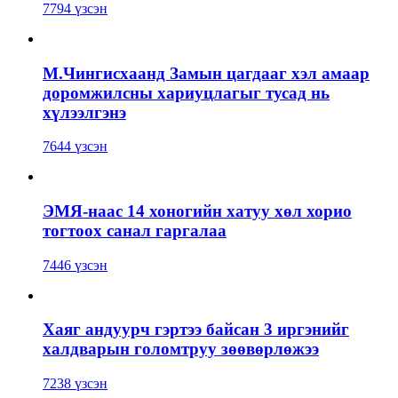
7794 үзсэн
М.Чингисхаанд Замын цагдааг хэл амаар
доромжилсны хариуцлагыг тусад нь
хүлээлгэнэ
7644 үзсэн
ЭМЯ-наас 14 хоногийн хатуу хөл хорио
тогтоох санал гаргалаа
7446 үзсэн
Хаяг андуурч гэртээ байсан 3 иргэнийг
халдварын голомтруу зөөвөрлөжээ
7238 үзсэн