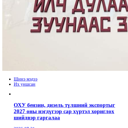
Шинэ мэдээ
Их уншсан
ОХУ бензин, дизель түлшний экспортыг
2027 оны нэгдүгээр сар хүртэл хориглох
шийдвэр гаргалаа