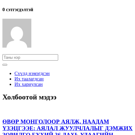
0 cэтгэгдэлтэй
Сүүлд нэмэгдсэн
Их таалагдсан
Их хариулсан
Холбоотой мэдээ
ӨВӨР МОНГОЛООР АЯЛЖ, НААДАМ
ҮЗЭЦГЭЭЕ: АЯЛАЛ ЖУУЛЧЛАЛЫГ ДЭМЖИХ
ЗОРИЛГО БҮХИЙ 36 ДАХЬ УДААГИЙН