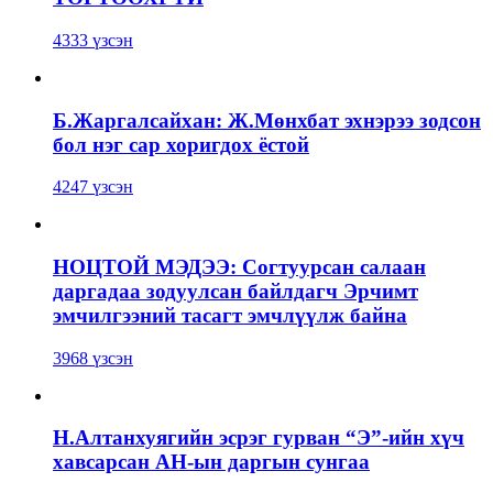
4333 үзсэн
Б.Жаргалсайхан: Ж.Мөнхбат эхнэрээ зодсон
бол нэг сар хоригдох ёстой
4247 үзсэн
НОЦТОЙ МЭДЭЭ: Согтуурсан салаан
даргадаа зодуулсан байлдагч Эрчимт
эмчилгээний тасагт эмчлүүлж байна
3968 үзсэн
Н.Алтанхуягийн эсрэг гурван “Э”-ийн хүч
хавсарсан АН-ын даргын сунгаа