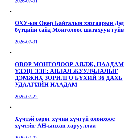
2026-07-31
ОХУ-ын Өвөр Байгалын хязгаарын Дэд
бүтцийн сайд Монголоос шатахуун гуйв
2026-07-31
ӨВӨР МОНГОЛООР АЯЛЖ, НААДАМ
ҮЗЭЦГЭЭЕ: АЯЛАЛ ЖУУЛЧЛАЛЫГ
ДЭМЖИХ ЗОРИЛГО БҮХИЙ 36 ДАХЬ
УДААГИЙН НААДАМ
2026-07-22
Хүчтэй сөрөг хүчин хүчгүй олонхоос
хүчтэйг АН-ынхан харууллаа
2026-07-02