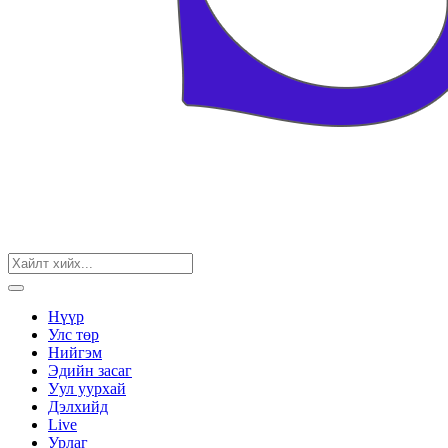
Нүүр
Улс төр
Нийгэм
Эдийн засаг
Уул уурхай
Дэлхийд
Live
Урлаг