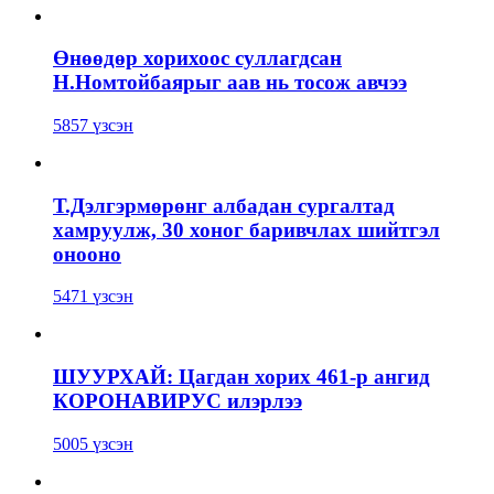
Өнөөдөр хорихоос суллагдсан
Н.Номтойбаярыг аав нь тосож авчээ
5857 үзсэн
Т.Дэлгэрмөрөнг албадан сургалтад
хамруулж, 30 хоног баривчлах шийтгэл
онооно
5471 үзсэн
ШУУРХАЙ: Цагдан хорих 461-р ангид
КОРОНАВИРУС илэрлээ
5005 үзсэн