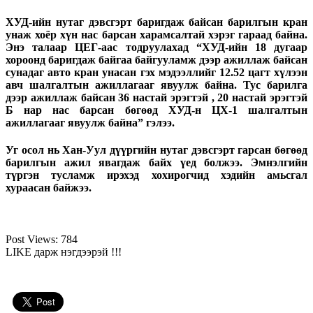
ХУД-ийн нутаг дэвсгэрт баригдаж байсан барилгын кран
унаж хоёр хүн нас барсан харамсалтай хэрэг гараад байна.
Энэ талаар ЦЕГ-аас тодруулахад “ХУД-ийн 18 дугаар
хороонд баригдаж байгаа байгууламж дээр ажиллаж байсан
сунадаг авто кран унасан гэх мэдээллийг 12.52 цагт хүлээн
авч шалгалтын ажиллагааг явуулж байна. Тус барилга
дээр ажиллаж байсан 36 настай эрэгтэй , 20 настай эрэгтэй
Б нар нас барсан бөгөөд ХУД-н ЦХ-1 шалгалтын
ажиллагааг явуулж байна” гэлээ.
Уг осол нь Хан-Уул дүүргийн нутаг дэвсгэрт гарсан бөгөөд
барилгын ажил явагдаж байх үед болжээ. Эмнэлгийн
түргэн тусламж ирэхэд хохирогчид хэдийн амьсгал
хураасан байжээ.
Post Views:
784
LIKE дарж нэгдээрэй !!!