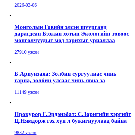
2026-03-06
Монголын Говийн элсэн шуурганд
дарагдсан Бээжин хотын Экологийн төвөөс
монголчуудыг мод тарихыг уриаллаа
27910 үзсэн
Б.Ариунзаяа: Золбин сургуулиас чинь
гарна, золбин улсаас чинь явна за
11149 үзсэн
Прокурор Г.Эрдэнэбат: С.Зоригийн хэргийг
Ц.Нямдорж гэх хүн л бужигнуулаад байна
9832 үзсэн