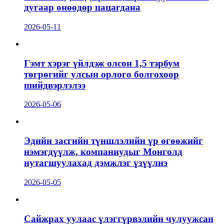
дугаар өнөөдөр цацагдана
2026-05-11
Гэмт хэрэг үйлдэж олсон 1,5 тэрбум
төгрөгийг улсын орлого болгохоор
шийдвэрлэлээ
2026-05-06
Эдийн засгийн түншлэлийн үр өгөөжийг
нэмэгдүүлж, компаниудыг Монголд
нутагшуулахад дэмжлэг үзүүлнэ
2026-05-05
Сайжрах уулаас үлэггүрвэлийн чулуужсан