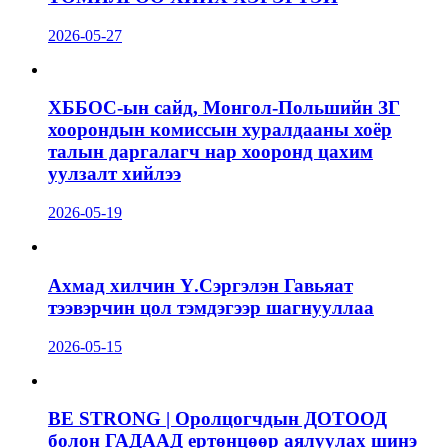
2026-05-27
ХББОС-ын сайд, Монгол-Польшийн ЗГ
хоорондын комиссын хуралдааны хоёр
талын даргалагч нар хооронд цахим
уулзалт хийлээ
2026-05-19
Ахмад хилчин Ү.Сэргэлэн Гавьяат
тээвэрчин цол тэмдэгээр шагнууллаа
2026-05-15
BE STRONG | Оролцогчдын ДОТООД
болон ГАДААД ертөнцөөр аялуулах шинэ