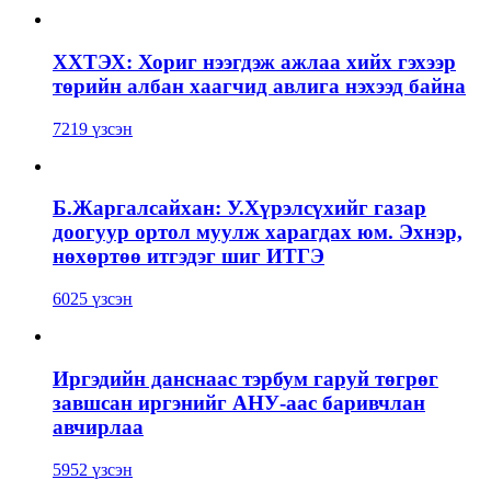
ХХТЭХ: Хориг нээгдэж ажлаа хийх гэхээр
төрийн албан хаагчид авлига нэхээд байна
7219 үзсэн
Б.Жаргалсайхан: У.Хүрэлсүхийг газар
доогуур ортол муулж харагдах юм. Эхнэр,
нөхөртөө итгэдэг шиг ИТГЭ
6025 үзсэн
Иргэдийн данснаас тэрбум гаруй төгрөг
завшсан иргэнийг АНУ-аас баривчлан
авчирлаа
5952 үзсэн