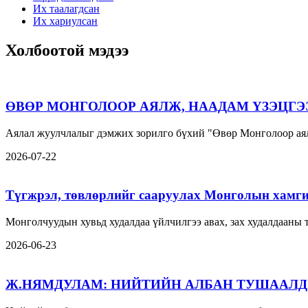
Их таалагдсан
Их хариулсан
Холбоотой мэдээ
ӨВӨР МОНГОЛООР АЯЛЖ, НААДАМ ҮЗЭЦГЭ
Аялал жуулчлалыг дэмжих зорилго бүхий "Өвөр Монголоор аял
2026-07-22
Түгжрэл, төвлөрлийг сааруулах Монголын хамги
Монголчуудын хувьд худалдаа үйлчилгээ авах, зах худалдааны
2026-06-23
Ж.НЯМДУЛАМ: НИЙТИЙН АЛБАН ТУШААЛД