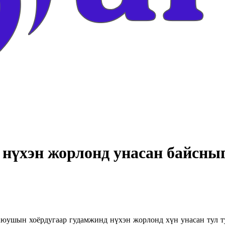
 нүхэн жорлонд унасан байсны
юушын хоёрдугаар гудамжинд нүхэн жорлонд хүн унасан тул ту