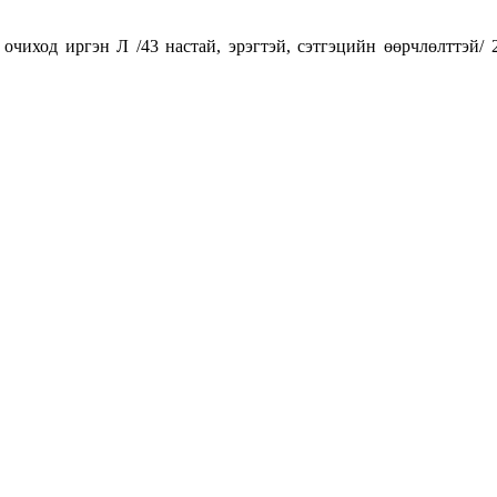
очиход иргэн Л /43 настай, эрэгтэй, сэтгэцийн өөрчлөлттэй/ 
.