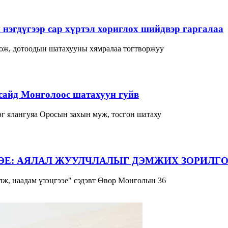
нэгдүгээр сар хүртэл хориглох шийдвэр гаргалаа
лож, дотоодын шатахууны хямралаа тогтворжуу
сайд Монголоос шатахуун гуйв
г ялангуяа Оросын захын муж, тосгон шатаху
ЭЕ: АЯЛАЛ ЖУУЛЧЛАЛЫГ ДЭМЖИХ ЗОРИЛГО
ж, наадам үзэцгээе" сэдэвт Өвөр Монголын 36