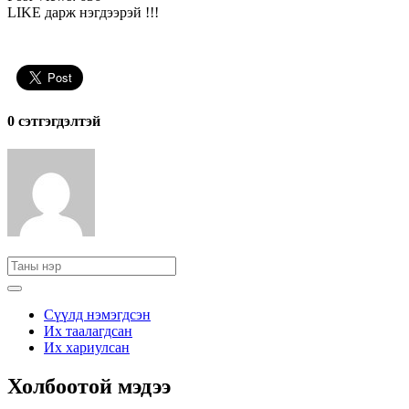
LIKE дарж нэгдээрэй !!!
0 cэтгэгдэлтэй
Сүүлд нэмэгдсэн
Их таалагдсан
Их хариулсан
Холбоотой мэдээ