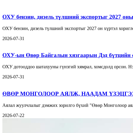
ОХУ бензин, дизель түлшний экспортыг 2027 оны 
ОХУ бензин, дизель түлшний экспортыг 2027 он хүртэл хориг
2026-07-31
ОХУ-ын Өвөр Байгалын хязгаарын Дэд бүтцийн 
ОХУ дотооддоо шатахууны гүнзгий хямрал, хомсдолд орсон. Нэ
2026-07-31
ӨВӨР МОНГОЛООР АЯЛЖ, НААДАМ ҮЗЭЦГЭ
Аялал жуулчлалыг дэмжих зорилго бүхий "Өвөр Монголоор аял
2026-07-22