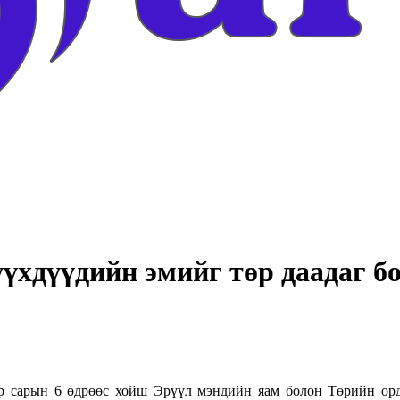
хдүүдийн эмийг төр даадаг б
ар сарын 6 өдрөөс хойш Эрүүл мэндийн яам болон Төрийн орд