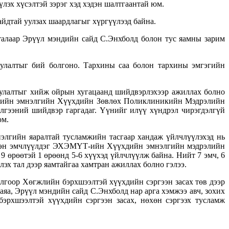
үлэх хүсэлтэй зэрэг хэд хэдэн шалтгаантай юм.
йдтай уулзах шаардлагыг хүргүүлээд байна.
 талаар Эрүүл мэндийн сайд С.Энхболд болон тус яамны зарим
улалтыг бий болгоно. Тархины саа болон тархины эмгэгийн
цуулалтыг хийж ойрын хугацаанд шийдвэрлэхээр ажиллах болно
хдийн эмнэлгийн Хүүхдийн Зөвлөх Поликлиникийн Мэдрэлийн
илгээний шийдвэр гаргадаг. Үүнийг илүү хүндрэл чирэгдэлгүй
юм.
лгийн яаралтай тусламжийн тасгаар хандаж үйлчлүүлэхэд нь
эвтэн эмчлүүлдэг ЭХЭМҮТ-ийн Хүүхдийн эмнэлгийн мэдрэлийн
9 өрөөтэй 1 өрөөнд 5-6 хүүхэд үйлчлүүлж байна. Нийт 7 эмч, 6
эх тал дээр яамтайгаа хамтран ажиллах болно гэлээ.
гоор Хөгжлийн бэрхшээлтэй хүүхдийн сэргээн засах төв дээр
а, Эрүүл мэндийн сайд С.Энхболд нар арга хэмжээ авч, зохих
эрхшээлтэй хүүхдийн сэргээн засах, нөхөн сэргээх тусламж