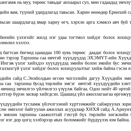
ангамж нь муу, төрөөс тавьдаг анхаарал сул, мөн гадаадад эмчлү
ийн яам, түүний удирдлагад тавьсан. Харин өнөөдөр Ерөнхий са
ьсан шаардлагад ямар хариу өгч, хэрхэн арга хэмжээ авч буй
иеийн үзлэгийг жилд нэг удаа тогтмол хийдэг болох зохицу
лөөлөл хэллээ.
д багтсан бөгөөд цаашдаа 100 хувь төрөөс даадаг болох зохи
 Мөн тэрээр Тархины саа өвчтэй хүүхдүүдэд ЭХЭМҮТ-ийн Хүү
г. Ингэж үзлэг хийхдээ хүүхдүүдэд эмийн болон эмийн бус эмч
галзахгүй үзлэг хийдэг болох зохицуулалтыг хийж байна гэсэн 
дийн сайд С.Энхболдын өгсөн чиглэлийн дагуу Хүүхдийн эмнэ
хины саа тархины бусад төрлийн эмгэг өвчтэй хүүхдүүдийн х
 өвчинд эмчилгээ үйлчилгээ үзүүлж байгаа. Одоо нийт 40 ортой 
тээр бүрэн засвар хийгдсэн. Цаашид үйл ажиллагаагаа өргөжүүл
үүхдүүдийн тусламж үйлчлгээний хүртээмжийг сайжруулах зорил
сөн эмнэлэг байгуулан ажиллах асуудлаар ХНХЯ сайд А.Ариунзая
р зөвхөн тархины саажилттай гэхгүй бүх төрлийн хөгжлийн б
эг нэг дор цогц хэлбэрээр авах боломжийг бүрдүүлэх юм байна.