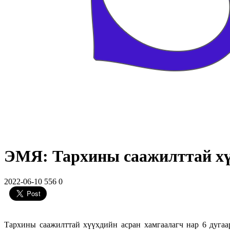
ЭМЯ: Тархины саажилттай хүү
2022-06-10
556
0
Тархины саажилттай хүүхдийн асран хамгаалагч нар 6 дуга