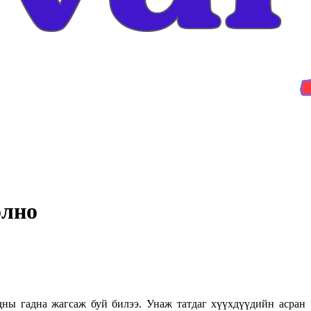
олно
ны гадна жагсаж буй билээ. Унаж татдаг хүүхдүүдийн асран