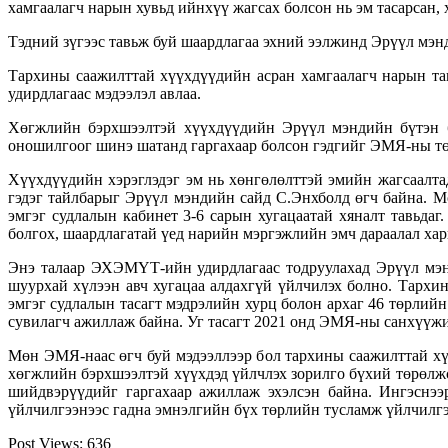
хамгаалагч нарын хувьд ийнхүү жагсах болсон нь эм тасарсан, х
Тэдний зүгээс тавьж буй шаардлагаа эхний ээлжинд Эрүүл мэнд
Тархины саажилттай хүүхдүүдийн асран хамгаалагч нарын тав
удирдлагаас мэдээлэл авлаа.
Хөгжлийн бэрхшээлтэй хүүхдүүдийн Эрүүл мэндийн бүтэн б
оношилгоог шинэ шатанд гаргахаар болсон гэдгийг ЭМЯ-ны тө
Хүүхдүүдийн хэрэглэдэг эм нь хөнгөлөлттэй эмийн жагсаалта
гэдэг тайлбарыг Эрүүл мэндийн сайд С.Энхболд өгч байна.
эмгэг судлалын кабинет 3-6 сарын хугацаатай хяналт тавьда
болгох, шаардлагатай үед нарийн мэргэжлийн эмч дараалал хар
Энэ талаар ЭХЭМҮТ-ийн удирдлагаас тодруулахад Эрүүл мэн
шуурхай хүлээн авч хугацаа алдахгүй үйлчилэх болно. Тар
эмгэг судлалын тасагт мэдрэлийн хурц болон архаг 46 төрлийн
сувилагч ажиллаж байна. Уг тасагт 2021 онд ЭМЯ-ны санхүүжил
Мөн ЭМЯ-наас өгч буй мэдээллээр бол тархины саажилттай х
хөгжлийн бэрхшээлтэй хүүхдэд үйлчлэх зорилго бүхий төрөлж
шийдвэрүүдийг гаргахаар ажиллаж эхэлсэн байна. Ингэснээ
үйлчилгээнээс гадна эмнэлгийн бүх төрлийн тусламж үйлчилгэ
Post Views:
636