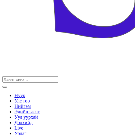
Нүүр
Улс төр
Нийгэм
Эдийн засаг
Уул уурхай
Дэлхийд
Live
Урлаг