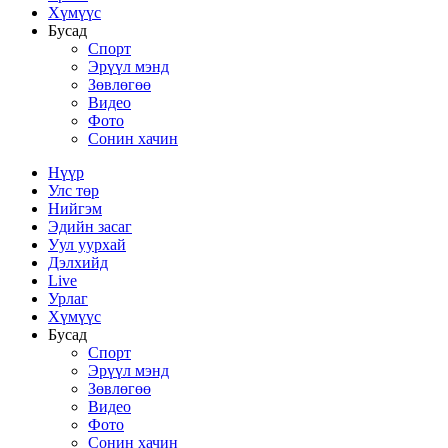
Хүмүүс
Бусад
Спорт
Эрүүл мэнд
Зөвлөгөө
Видео
Фото
Сонин хачин
Нүүр
Улс төр
Нийгэм
Эдийн засаг
Уул уурхай
Дэлхийд
Live
Урлаг
Хүмүүс
Бусад
Спорт
Эрүүл мэнд
Зөвлөгөө
Видео
Фото
Сонин хачин