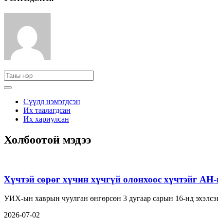
Сүүлд нэмэгдсэн
Их таалагдсан
Их хариулсан
Холбоотой мэдээ
Хүчтэй сөрөг хүчин хүчгүй олонхоос хүчтэйг АН
УИХ-ын хаврын чуулган өнгөрсөн 3 дугаар сарын 16-нд эхэлсэн
2026-07-02