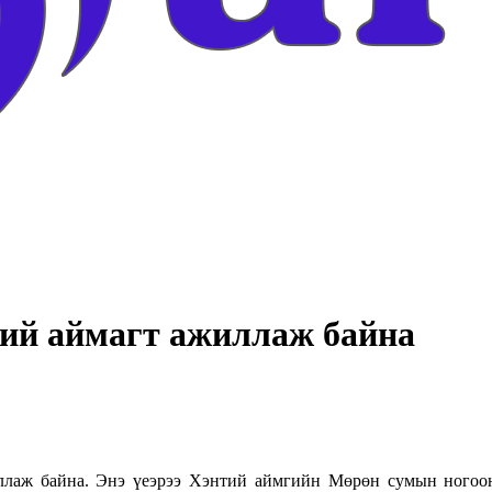
тий аймагт ажиллаж байна
аж байна. Энэ үеэрээ Хэнтий аймгийн Мөрөн сумын ногооны 