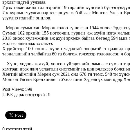
эрхлэгчидтэй уулзлаа.
Ирэх таван жилд гол нэрийн 19 төрлийн хүнсний бүтээгдэхүүн
Их хурлын чуулганаар хэлэлцүүлж байгааг Монгол Улсын Ерөн
үзүүлнэ гэдгийг онцлов.
Мөрөн сумынхан Мөрөн голоо түшиглэн 1944 оноос Эрдэнэ уулы
Сумын 102 өрхийн 155 ногоочин, гурван аж ахуйн нэгж малын т
2018 оноос хүлэмжийн аж ахуй эрхэлж байгаа бөгөөд 594 м.кв
жилээс ашиглаж эхэлжээ.
Хэдийгээр 100 тонны хүчин чадалтай зоорьтой ч цаашид өр
тариалангийн талбайгаа 60 га болгож тэлэхээр төлөвлөсөн ч бо
Хүнс, хөдөө аж ахуй, хөнгөн үйлдвэрийн яамнаас сумын тар
хамтран ирэх жил услалтын системийг нь шинэчлэхээр болсныг
Хэнтий аймгийн Мөрөн сум 2021 онд 678 тн төмс, 548 тн хүнсни
Монгол Улсын Ерөнхийлөгч Ухнаагийн Хүрэлсүх мөн өдөр Хэнт
Post Views:
599
LIKE дарж нэгдээрэй !!!
0 cэтгэгдэлтэй