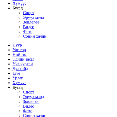
Хүмүүс
Бусад
Спорт
Эрүүл мэнд
Зөвлөгөө
Видео
Фото
Сонин хачин
Нүүр
Улс төр
Нийгэм
Эдийн засаг
Уул уурхай
Дэлхийд
Live
Урлаг
Хүмүүс
Бусад
Спорт
Эрүүл мэнд
Зөвлөгөө
Видео
Фото
Сонин хачин