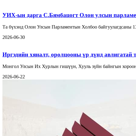
УИХ-ын дарга С.Бямбацогт Олон улсын парламе
Та бүхэнд Олон Улсын Парламентын Холбоо байгуулагдсаны 1
2026-06-30
Иргэдийн хяналт, оролцооны үр дүнд авлигатай 
Монгол Улсын Их Хурлын гишүүн, Хууль зүйн байнгын хорооны
2026-06-22