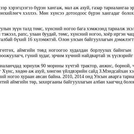
ээр хэрэгцээгээ бүрэн хангаж, мал аж ахуй, газар тариалангаа
хийлөгч хэллээ. Мөн хүнсээ дотоодоос бүрэн хангадаг болохы
н зүүн талд төмс, хүнсний ногоо бага хэмжээнд тариалж эхэлс
эжээл, рапс, улаан буудай, төмс, хүнсний ногоо, хоёр иргэн чац
 талбай бүхий 16 хүлэмжтэй. Олон улсын байгууллагын дэмжлэгт
гөтгөх, аймгийн төвд ногоогоо худалдан борлуулах байнгын 
роожуулагч, гүний худаг, эрчим хүчний найдвартай эх үүсвэрийг
иаланчдад зориулж 90 морины хүчтэй трактор, анжис, борной, 
 Хүнс, хөдөө аж ахуй, хөнгөн үйлдвэрийн сайд З.Мэндсайхан хэ
й ногоо хураан авсан байна. 2010, 2014 онд Улсын аварга тариа
ий аймгийн төр, захиргааны байгууллагын албан хаагчид болон