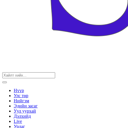
Нүүр
Улс төр
Нийгэм
Эдийн засаг
Уул уурхай
Дэлхийд
Live
Урлаг