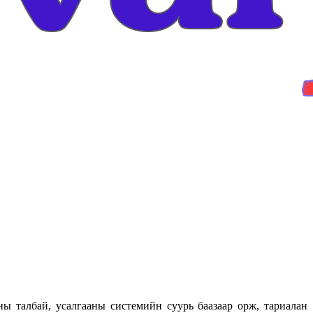
талбай, усалгааны системийн суурь баазаар орж, тариалан