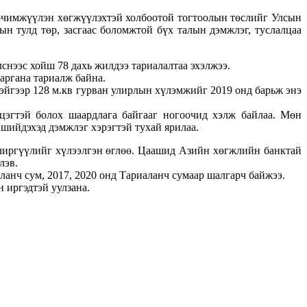
 эрчимжүүлэн хөгжүүлэхтэй холбоотой тогтоолын төслийг Улсын
н тулд төр, засгаас боломжтой бүх талын дэмжлэг, туслалцаа
нээс хойш 78 дахь жилдээ тариалалтаа эхэлжээ.
аргана тариалж байна.
эйгээр 128 м.кв гурван улирлын хүлэмжийг 2019 онд барьж энэ
цэгтэй болох шаардлага байгааг ногоочид хэлж байлаа. Мөн
 шийдэхэд дэмжлэг хэрэгтэй тухай ярилаа.
чиргүүлийг хүлээлгэн өглөө. Цаашид Азийн хөгжлийн банктай
лэв.
ланч сум, 2017, 2020 онд Тариаланч сумаар шалгарч байжээ.
 иргэдтэй уулзана.