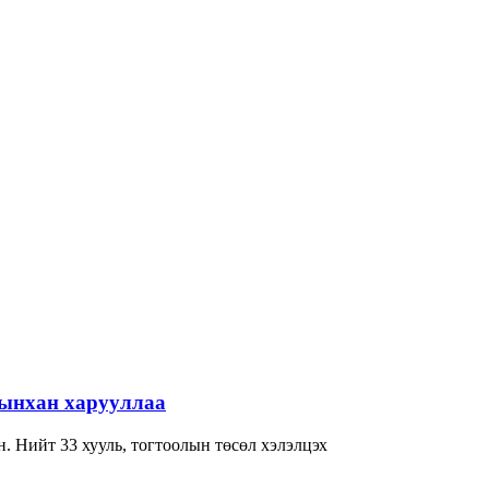
-ынхан харууллаа
. Нийт 33 хууль, тогтоолын төсөл хэлэлцэх