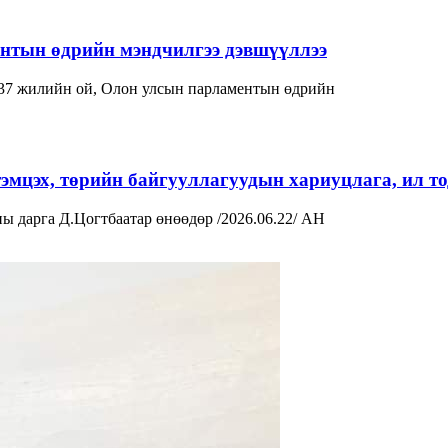
нтын өдрийн мэндчилгээ дэвшүүллээ
37 жилийн ой, Олон улсын парламентын өдрийн
тэмцэх, төрийн байгууллагуудын хариуцлага, ил т
 дарга Д.Цогтбаатар өнөөдөр /2026.06.22/ АН