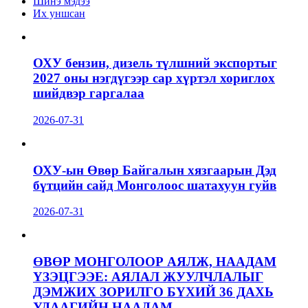
Шинэ мэдээ
Их уншсан
ОХУ бензин, дизель түлшний экспортыг
2027 оны нэгдүгээр сар хүртэл хориглох
шийдвэр гаргалаа
2026-07-31
ОХУ-ын Өвөр Байгалын хязгаарын Дэд
бүтцийн сайд Монголоос шатахуун гуйв
2026-07-31
ӨВӨР МОНГОЛООР АЯЛЖ, НААДАМ
ҮЗЭЦГЭЭЕ: АЯЛАЛ ЖУУЛЧЛАЛЫГ
ДЭМЖИХ ЗОРИЛГО БҮХИЙ 36 ДАХЬ
УДААГИЙН НААДАМ