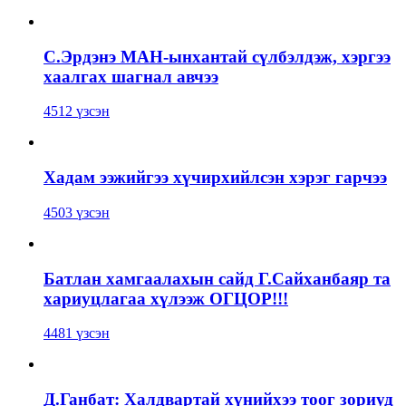
С.Эрдэнэ МАН-ынхантай сүлбэлдэж, хэргээ
хаалгах шагнал авчээ
4512 үзсэн
Хадам ээжийгээ хүчирхийлсэн хэрэг гарчээ
4503 үзсэн
Батлан хамгаалахын сайд Г.Сайханбаяр та
хариуцлагаа хүлээж ОГЦОР!!!
4481 үзсэн
Д.Ганбат: Халдвартай хүнийхээ тоог зориуд