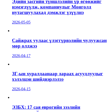
Эдийн засгийн түншлэлийн үр өгөөжийг
нэмэгдүүлж, компаниудыг Монголд
нутагшуулахад дэмжлэг үзүүлнэ
2026-05-05
Сайжрах уулаас үлэггүрвэлийн чулуужсан
мөр олджээ
2026-04-17
ЗГ-ын хуралдаанаар дараах асуудлуудыг
хэлэлцэн шийдвэрлэлээ
2026-04-15
ЭЗБХ: 17 сая еврогийн зээлийн