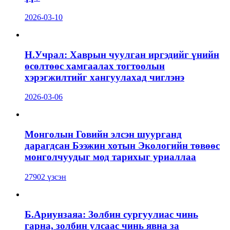
2026-03-10
Н.Учрал: Хаврын чуулган иргэдийг үнийн
өсөлтөөс хамгаалах тогтоолын
хэрэгжилтийг хангуулахад чиглэнэ
2026-03-06
Монголын Говийн элсэн шуурганд
дарагдсан Бээжин хотын Экологийн төвөөс
монголчуудыг мод тарихыг уриаллаа
27902 үзсэн
Б.Ариунзаяа: Золбин сургуулиас чинь
гарна, золбин улсаас чинь явна за