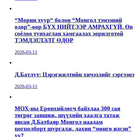
“Морин хуур“ болон “Монгол тэмээний
өдөр”-өөр БҮХ НИЙТЭЭР АМРАХГҮЙ. Өв
соёлоо тунхаглан хамгаалах зорилготой
ТЭМДЭГЛЭЛТ ӨДӨР
2026-03-11
Д.Батлут: Цэрэгжилтийн хичээлийг сэргээнэ
2026-03-11
МОХ-ны Ерөнхийлөгч байхдаа 300 сая
төгрөг завшиж, шүүхийн хаалга татаж
явсан Д.Батбаяр Монгол наадам
цогцолборт шургалж, дахин “мөнгө идсэн”
үү?