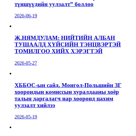
түншүүдийн уулзалт” боллоо
2026-06-19
Ж.НЯМДУЛАМ: НИЙТИЙН АЛБАН
ТУШААЛД ХҮЙСИЙН ТЭНЦВЭРТЭЙ
ТОМИЛГОО ХИЙХ ХЭРЭГТЭЙ
2026-05-27
ХББОС-ын сайд, Монгол-Польшийн ЗГ
хоорондын комиссын хуралдааны хоёр
талын даргалагч нар хооронд цахим
уулзалт хийлээ
2026-05-19