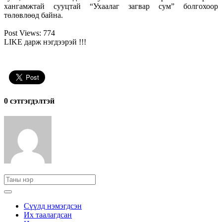
хангамжтай сууцтай “Ухаалаг загвар сум” болгохоор
төлөвлөөд байна.
Post Views:
774
LIKE дарж нэгдээрэй !!!
0 cэтгэгдэлтэй
Сүүлд нэмэгдсэн
Их таалагдсан