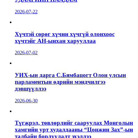
2026-07-22
Хүчтэй сөрөг хүчин хүчгүй олонхоос
хүчтэйг АН-ынхан харууллаа
2026-07-02
УИХ-ын дарга С.Бямбацогт Олон улсын
парламентын өдрийн мэндчилгээ
дэвшүүллээ
2026-06-30
Түгжрэл, төвлөрлийг сааруулах Монголын
хамгийн урт худалдааны “Цонжин Зах”-ын
талбайн борлуулалт эхэллээ