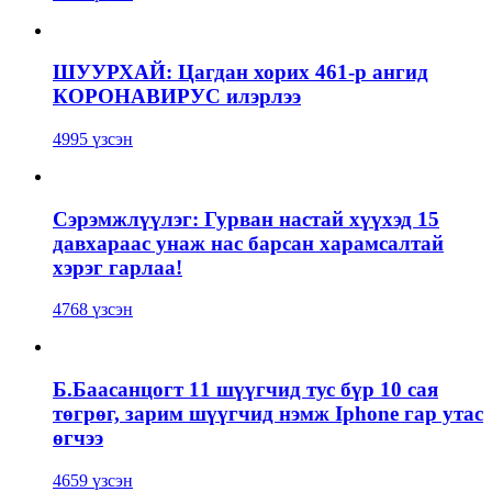
ШУУРХАЙ: Цагдан хорих 461-р ангид
КОРОНАВИРУС илэрлээ
4995 үзсэн
Сэрэмжлүүлэг: Гурван настай хүүхэд 15
давхараас унаж нас барсан харамсалтай
хэрэг гарлаа!
4768 үзсэн
Б.Баасанцогт 11 шүүгчид тус бүр 10 сая
төгрөг, зарим шүүгчид нэмж Iphone гар утас
өгчээ
4659 үзсэн