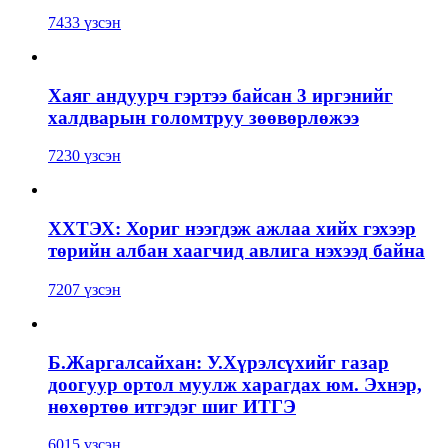
7433 үзсэн
Хаяг андуурч гэртээ байсан 3 иргэнийг
халдварын голомтруу зөөвөрлөжээ
7230 үзсэн
ХХТЭХ: Хориг нээгдэж ажлаа хийх гэхээр
төрийн албан хаагчид авлига нэхээд байна
7207 үзсэн
Б.Жаргалсайхан: У.Хүрэлсүхийг газар
доогуур ортол муулж харагдах юм. Эхнэр,
нөхөртөө итгэдэг шиг ИТГЭ
6015 үзсэн