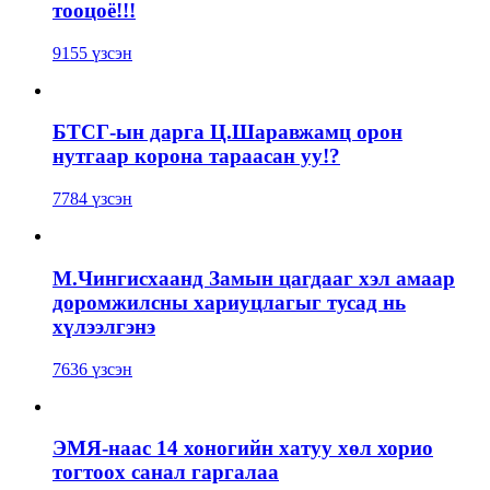
тооцоё!!!
9155 үзсэн
БТСГ-ын дарга Ц.Шаравжамц орон
нутгаар корона тараасан уу!?
7784 үзсэн
М.Чингисхаанд Замын цагдааг хэл амаар
доромжилсны хариуцлагыг тусад нь
хүлээлгэнэ
7636 үзсэн
ЭМЯ-наас 14 хоногийн хатуу хөл хорио
тогтоох санал гаргалаа