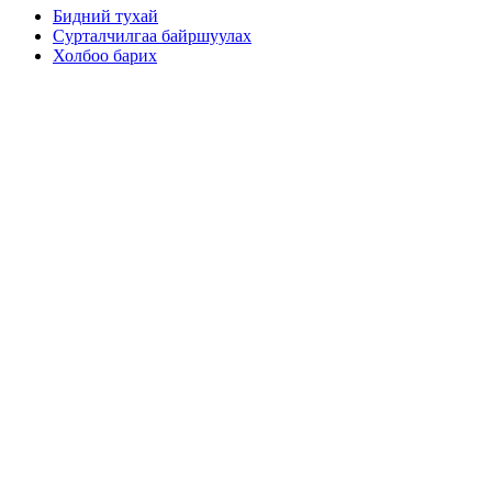
Бидний тухай
Сурталчилгаа байршуулах
Холбоо барих