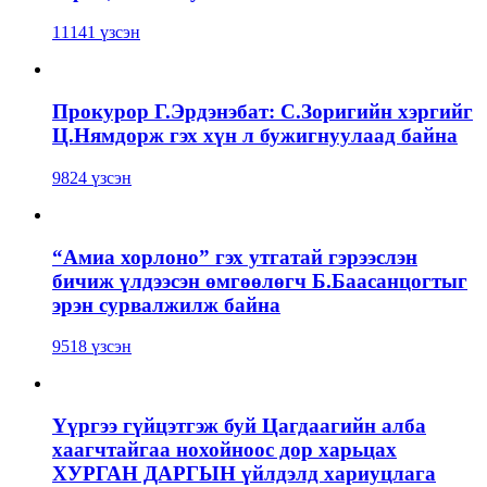
11141 үзсэн
Прокурор Г.Эрдэнэбат: С.Зоригийн хэргийг
Ц.Нямдорж гэх хүн л бужигнуулаад байна
9824 үзсэн
“Амиа хорлоно” гэх утгатай гэрээслэн
бичиж үлдээсэн өмгөөлөгч Б.Баасанцогтыг
эрэн сурвалжилж байна
9518 үзсэн
Үүргээ гүйцэтгэж буй Цагдаагийн алба
хаагчтайгаа нохойноос дор харьцах
ХУРГАН ДАРГЫН үйлдэлд хариуцлага