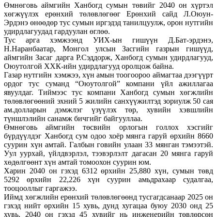
Өмнөговь аймгийн Ханбогд сумын төвийг 2040 он хүртэл
хөгжүүлэх ерөнхий төлөвлөгөөг Ерөнхий сайд Л.Оюун-
Эрдэнэ өнөөдөр тус сумын иргэдэд танилцуулж, орон нутгийн
удирдлагуудад гардуулан өглөө.
Тус арга хэмжээнд УИХ-ын гишүүн Д.Бат-эрдэнэ,
Н.Наранбаатар, Монгол улсын Засгийн газрын гишүүд,
аймгийн Засаг дарга Р.Сэддорж, Ханбогд сумын удирдлагууд,
Оюутолгой ХХК-ийн удирдлагууд оролцож байна.
Газар нутгийн хэмжээ, хүн амын тоогоороо аймагтаа дээгүүрт
ордог тус суманд “Оюутолгой” компани үйл ажиллагаа
явуулдаг. Тиймээс тус компани Ханбогд сумын хөгжлийн
төлөвлөгөөний эхний 5 жилийн санхүүжилтэд зориулж 50 сая
ам.долларын дэмжлэг үзүүлэх төр, хувийн хэвшлийн
түншлэлийн санамж бичгийг байгууллаа.
Өмнөговь аймгийн төсвийн орлогын голлох хэсгийг
бүрдүүлдэг Ханбогд сум одоо хоёр мянга гаруй өрхийн 8660
суурин хүн амтай. Галбын говийн улаан 33 мянган тэмээтэй.
Уул уурхай, үйлдвэрлэл, тээвэрлэлт дагасан 20 мянга гаруй
хөдөлгөөнт хүн амтай томоохон суурин юм.
Харин 2040 он гэхэд 6312 өрхийн 25,880 хүн, сумын төвд
5292 өрхийн 22,226 хүн суурин амьдрахаар судалгаа,
тооцооллыг гаргажээ.
Иймд хөгжлийн ерөнхий төлөвлөгөөнд тусгагдсанаар 2025 он
гэхэд нийт өрхийн 15 хувь, дунд хугацаа буюу 2030 онд 25
хувь, 2040 он гэхэд 45 хувийг нь инженерийн төвлөрсөн