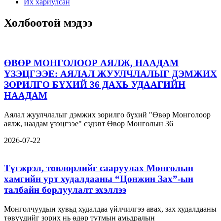
Их хариулсан
Холбоотой мэдээ
ӨВӨР МОНГОЛООР АЯЛЖ, НААДАМ
ҮЗЭЦГЭЭЕ: АЯЛАЛ ЖУУЛЧЛАЛЫГ ДЭМЖИХ
ЗОРИЛГО БҮХИЙ 36 ДАХЬ УДААГИЙН
НААДАМ
Аялал жуулчлалыг дэмжих зорилго бүхий "Өвөр Монголоор
аялж, наадам үзэцгээе" сэдэвт Өвөр Монголын 36
2026-07-22
Түгжрэл, төвлөрлийг сааруулах Монголын
хамгийн урт худалдааны “Цонжин Зах”-ын
талбайн борлуулалт эхэллээ
Монголчуудын хувьд худалдаа үйлчилгээ авах, зах худалдааны
төвүүдийг зорих нь өдөр тутмын амьдралын