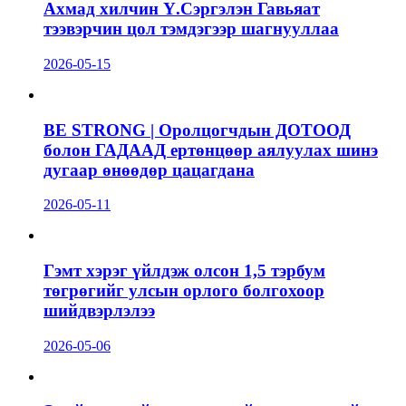
Ахмад хилчин Ү.Сэргэлэн Гавьяат
тээвэрчин цол тэмдэгээр шагнууллаа
2026-05-15
BE STRONG | Оролцогчдын ДОТООД
болон ГАДААД ертөнцөөр аялуулах шинэ
дугаар өнөөдөр цацагдана
2026-05-11
Гэмт хэрэг үйлдэж олсон 1,5 тэрбум
төгрөгийг улсын орлого болгохоор
шийдвэрлэлээ
2026-05-06