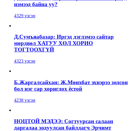
нэмээд байна уу?
4329 үзсэн
Д.Сумъяабазар: Иргэд дэглэмээ сайтар
мөрдвөл ХАТУУ ХӨЛ ХОРИО
ТОГТООХГҮЙ
4323 үзсэн
Б.Жаргалсайхан: Ж.Мөнхбат эхнэрээ зодсон
бол нэг сар хоригдох ёстой
4238 үзсэн
НОЦТОЙ МЭДЭЭ: Согтуурсан салаан
даргадаа зодуулсан байлдагч Эрчимт