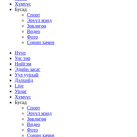
Хүмүүс
Бусад
Спорт
Эрүүл мэнд
Зөвлөгөө
Видео
Фото
Сонин хачин
Нүүр
Улс төр
Нийгэм
Эдийн засаг
Уул уурхай
Дэлхийд
Live
Урлаг
Хүмүүс
Бусад
Спорт
Эрүүл мэнд
Зөвлөгөө
Видео
Фото
Сонин хачин