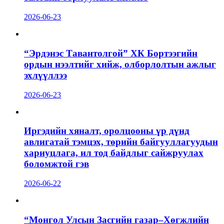
2026-06-23
“Эрдэнэс Тавантолгой” ХК Бортээгийн
ордын нээлтийг хийж, олборлолтын ажлыг
эхлүүллээ
2026-06-23
Иргэдийн хяналт, оролцооны үр дүнд
авлигатай тэмцэх, төрийн байгууллагуудын
хариуцлага, ил тод байдлыг сайжруулах
боломжтой гэв
2026-06-22
“Монгол Улсын Засгийн газар–Хөгжлийн