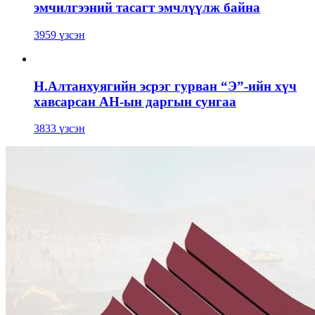
эмчилгээний тасагт эмчлүүлж байна
3959 үзсэн
Н.Алтанхуягийн эсрэг гурван “Э”-ийн хүч
хавсарсан АН-ын даргын сунгаа
3833 үзсэн