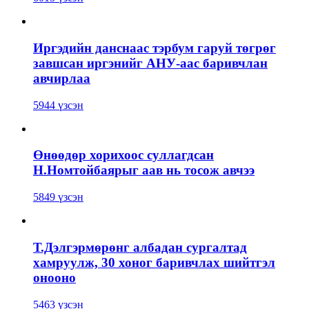
Иргэдийн данснаас тэрбум гаруй төгрөг
завшсан иргэнийг АНУ-аас баривчлан
авчирлаа
5944 үзсэн
Өнөөдөр хорихоос суллагдсан
Н.Номтойбаярыг аав нь тосож авчээ
5849 үзсэн
Т.Дэлгэрмөрөнг албадан сургалтад
хамруулж, 30 хоног баривчлах шийтгэл
онооно
5463 үзсэн