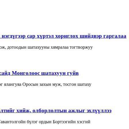
нэгдүгээр сар хүртэл хориглох шийдвэр гаргалаа
лож, дотоодын шатахууны хямралаа тогтворжуу
сайд Монголоос шатахуун гуйв
г ялангуяа Оросын захын муж, тосгон шатаху
элтийг хийж, олборлолтын ажлыг эхлүүллээ
Тавантолгойн бүлэг ордын Бортээгийн хэсгий