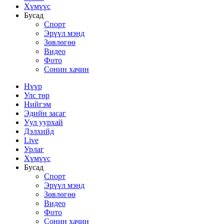
Хүмүүс
Бусад
Спорт
Эрүүл мэнд
Зөвлөгөө
Видео
Фото
Сонин хачин
Нүүр
Улс төр
Нийгэм
Эдийн засаг
Уул уурхай
Дэлхийд
Live
Урлаг
Хүмүүс
Бусад
Спорт
Эрүүл мэнд
Зөвлөгөө
Видео
Фото
Сонин хачин