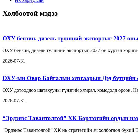
Их хариулсан
Холбоотой мэдээ
ОХУ бензин, дизель түлшний экспортыг 2027 оны 
ОХУ бензин, дизель түлшний экспортыг 2027 он хүртэл хориг
2026-07-31
ОХУ-ын Өвөр Байгалын хязгаарын Дэд бүтцийн 
ОХУ дотооддоо шатахууны гүнзгий хямрал, хомсдолд орсон. Нэ
2026-07-31
“Эрдэнэс Тавантолгой” ХК Бортээгийн ордын нэ
“Эрдэнэс Тавантолгой” ХК нь стратегийн ач холбогдол бүхий 