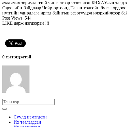
ачаа ачих зориулалттай чингэлгээр тээвэрлэн БНХАУ-ын талд х
Одоогийн байдлаар Чойр өртөөнд Таван толгойн бүлэг ордоос 
нутгийн удирдлага иргэд байнгын эсэргүүцэл илэрхийлсээр бай
Post Views:
544
LIKE дарж нэгдээрэй !!!
0 cэтгэгдэлтэй
Сүүлд нэмэгдсэн
Их таалагдсан