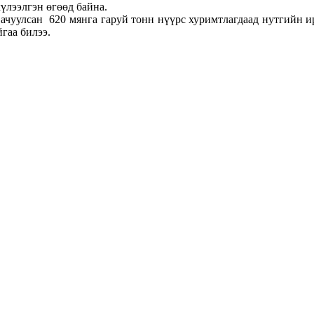
үлээлгэн өгөөд байна.
ачуулсан 620 мянга гаруй тонн нүүрс хуримтлагдаад нутгийн и
гаа билээ.