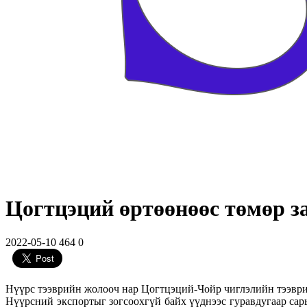
Цогтцэций өртөөнөөс төмөр з
2022-05-10
464
0
Нүүрс тээврийн жолооч нар Цогтцэций-Чойр чиглэлийн тээврий
Нүүрсний экспортыг зогсоохгүй байх үүднээс гуравдугаар сар