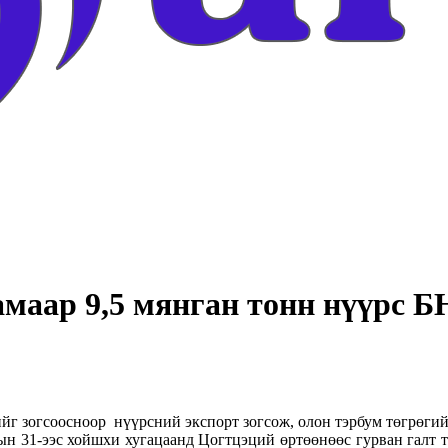
амаар 9,5 мянган тонн нүүрс Б
г зогсоосноор нүүрсний экспорт зогсож, олон тэрбум төгрөгийн
ын 31-ээс хойшхи хугацаанд Цогтцэций өртөөнөөс гурван галт тэ