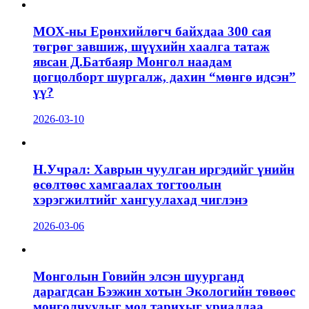
МОХ-ны Ерөнхийлөгч байхдаа 300 сая
төгрөг завшиж, шүүхийн хаалга татаж
явсан Д.Батбаяр Монгол наадам
цогцолборт шургалж, дахин “мөнгө идсэн”
үү?
2026-03-10
Н.Учрал: Хаврын чуулган иргэдийг үнийн
өсөлтөөс хамгаалах тогтоолын
хэрэгжилтийг хангуулахад чиглэнэ
2026-03-06
Монголын Говийн элсэн шуурганд
дарагдсан Бээжин хотын Экологийн төвөөс
монголчуудыг мод тарихыг уриаллаа