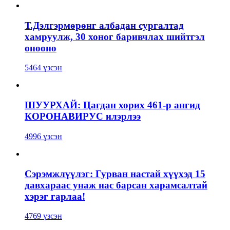
Т.Дэлгэрмөрөнг албадан сургалтад
хамруулж, 30 хоног баривчлах шийтгэл
онооно
5464 үзсэн
ШУУРХАЙ: Цагдан хорих 461-р ангид
КОРОНАВИРУС илэрлээ
4996 үзсэн
Сэрэмжлүүлэг: Гурван настай хүүхэд 15
давхараас унаж нас барсан харамсалтай
хэрэг гарлаа!
4769 үзсэн