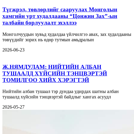
Түгжрэл, төвлөрлийг сааруулах Монголын
хамгийн урт худалдааны “Цонжин Зах”-ын
талбайн борлуулалт эхэллээ
Монголчуудын хувьд худалдаа үйлчилгээ авах, зах худалдааны
төвүүдийг зорих нь өдөр тутмын амьдралын
2026-06-23
Ж.НЯМДУЛАМ: НИЙТИЙН АЛБАН
ТУШААЛД ХҮЙСИЙН ТЭНЦВЭРТЭЙ
ТОМИЛГОО ХИЙХ ХЭРЭГТЭЙ
Нийтийн албан тушаал тэр дундаа удирдах шатны албан
тушаалд хүйсийн тэнцвэртэй байдлыг хангах асуудл
2026-05-27