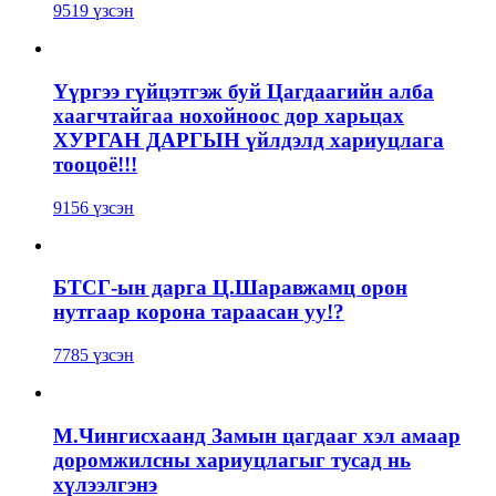
9519 үзсэн
Үүргээ гүйцэтгэж буй Цагдаагийн алба
хаагчтайгаа нохойноос дор харьцах
ХУРГАН ДАРГЫН үйлдэлд хариуцлага
тооцоё!!!
9156 үзсэн
БТСГ-ын дарга Ц.Шаравжамц орон
нутгаар корона тараасан уу!?
7785 үзсэн
М.Чингисхаанд Замын цагдааг хэл амаар
доромжилсны хариуцлагыг тусад нь
хүлээлгэнэ