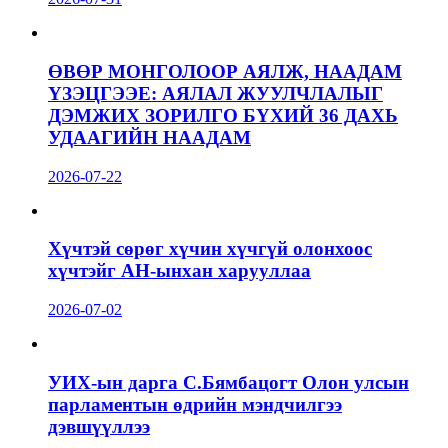
ӨВӨР МОНГОЛООР АЯЛЖ, НААДАМ
ҮЗЭЦГЭЭЕ: АЯЛАЛ ЖУУЛЧЛАЛЫГ
ДЭМЖИХ ЗОРИЛГО БҮХИЙ 36 ДАХЬ
УДААГИЙН НААДАМ
2026-07-22
Хүчтэй сөрөг хүчин хүчгүй олонхоос
хүчтэйг АН-ынхан харууллаа
2026-07-02
УИХ-ын дарга С.Бямбацогт Олон улсын
парламентын өдрийн мэндчилгээ
дэвшүүллээ