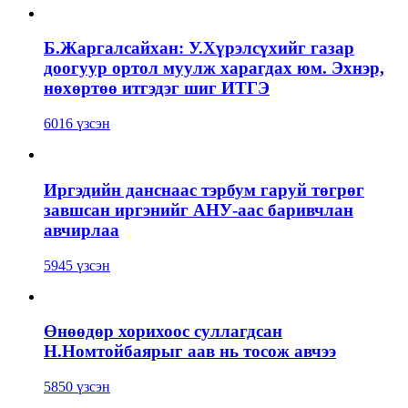
Б.Жаргалсайхан: У.Хүрэлсүхийг газар
доогуур ортол муулж харагдах юм. Эхнэр,
нөхөртөө итгэдэг шиг ИТГЭ
6016 үзсэн
Иргэдийн данснаас тэрбум гаруй төгрөг
завшсан иргэнийг АНУ-аас баривчлан
авчирлаа
5945 үзсэн
Өнөөдөр хорихоос суллагдсан
Н.Номтойбаярыг аав нь тосож авчээ
5850 үзсэн