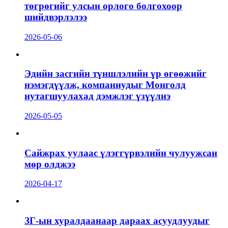
төгрөгийг улсын орлого болгохоор
шийдвэрлэлээ
2026-05-06
Эдийн засгийн түншлэлийн үр өгөөжийг
нэмэгдүүлж, компаниудыг Монголд
нутагшуулахад дэмжлэг үзүүлнэ
2026-05-05
Сайжрах уулаас үлэггүрвэлийн чулуужсан
мөр олджээ
2026-04-17
ЗГ-ын хуралдаанаар дараах асуудлуудыг