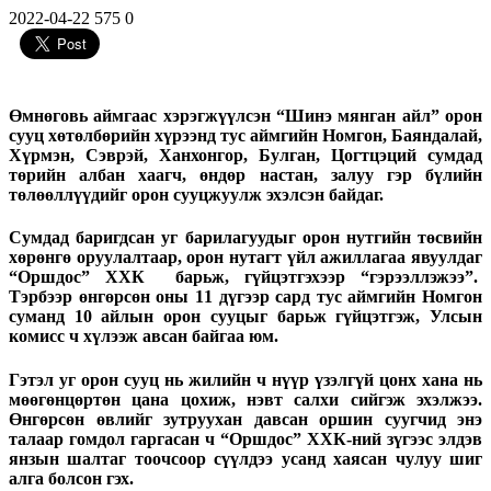
2022-04-22
575
0
Өмнөговь аймгаас хэрэгжүүлсэн “Шинэ мянган айл” орон
сууц хөтөлбөрийн хүрээнд тус аймгийн Номгон, Баяндалай,
Хүрмэн, Сэврэй, Ханхонгор, Булган, Цогтцэций сумдад
төрийн албан хаагч, өндөр настан, залуу гэр бүлийн
төлөөллүүдийг орон сууцжуулж эхэлсэн байдаг.
Сумдад баригдсан уг барилагуудыг орон нутгийн төсвийн
хөрөнгө оруулалтаар, орон нутагт үйл ажиллагаа явуулдаг
“Оршдос” ХХК барьж, гүйцэтгэхээр “гэрээллэжээ”.
Тэрбээр өнгөрсөн оны 11 дүгээр сард тус аймгийн Номгон
суманд 10 айлын орон сууцыг барьж гүйцэтгэж, Улсын
комисс ч хүлээж авсан байгаа юм.
Гэтэл уг орон сууц нь жилийн ч нүүр үзэлгүй цонх хана нь
мөөгөнцөртөн цана цохиж, нэвт салхи сийгэж эхэлжээ.
Өнгөрсөн өвлийг зутруухан давсан оршин суугчид энэ
талаар гомдол гаргасан ч “Оршдос” ХХК-ний зүгээс элдэв
янзын шалтаг тоочсоор сүүлдээ усанд хаясан чулуу шиг
алга болсон гэх.