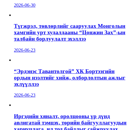
2026-06-30
Түгжрэл, төвлөрлийг сааруулах Монголын
хамгийн урт худалдааны “Цонжин Зах”-ын
талбайн борлуулалт эхэллээ
2026-06-23
“Эрдэнэс Тавантолгой” ХК Бортээгийн
ордын нээлтийг хийж, олборлолтын ажлыг
эхлүүллээ
2026-06-23
Иргэдийн хяналт, оролцооны үр дүнд
авлигатай тэмцэх, төрийн байгууллагуудын
хариуцлага, ил тод байдлыг сайжруулах