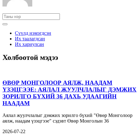
Сүүлд нэмэгдсэн
Их таалагдсан
Их хариулсан
Холбоотой мэдээ
ӨВӨР МОНГОЛООР АЯЛЖ, НААДАМ
ҮЗЭЦГЭЭЕ: АЯЛАЛ ЖУУЛЧЛАЛЫГ ДЭМЖИХ
ЗОРИЛГО БҮХИЙ 36 ДАХЬ УДААГИЙН
НААДАМ
Аялал жуулчлалыг дэмжих зорилго бүхий "Өвөр Монголоор
аялж, наадам үзэцгээе" сэдэвт Өвөр Монголын 36
2026-07-22