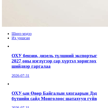
Шинэ мэдээ
Их уншсан
ОХУ бензин, дизель түлшний экспортыг
2027 оны нэгдүгээр сар хүртэл хориглох
шийдвэр гаргалаа
2026-07-31
ОХУ-ын Өвөр Байгалын хязгаарын Дэд
бүтцийн сайд Монголоос шатахуун гуйв
2026-07-31