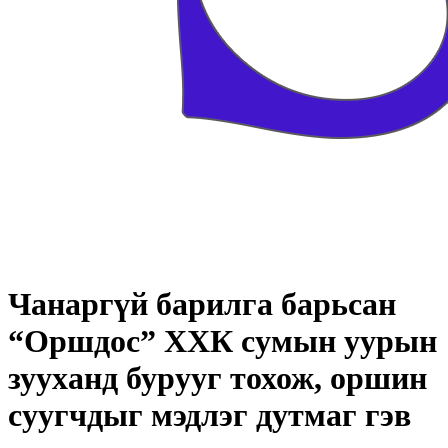
Чанаргүй барилга барьсан
“Оршдос” ХХК сумын уурын
зууханд бурууг тохож, оршин
суугчдыг мэдлэг дутмаг гэв