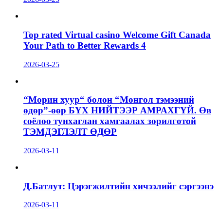
Top rated Virtual casino Welcome Gift Canada
Your Path to Better Rewards 4
2026-03-25
“Морин хуур“ болон “Монгол тэмээний
өдөр”-өөр БҮХ НИЙТЭЭР АМРАХГҮЙ. Өв
соёлоо тунхаглан хамгаалах зорилготой
ТЭМДЭГЛЭЛТ ӨДӨР
2026-03-11
Д.Батлут: Цэрэгжилтийн хичээлийг сэргээнэ
2026-03-11