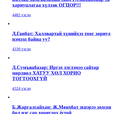
хариуцлагаа хүлээж ОГЦОР!!!
4482 үзсэн
Д.Ганбат: Халдвартай хүнийхээ тоог зориуд
нэмээд байна уу?
4330 үзсэн
Д.Сумъяабазар: Иргэд дэглэмээ сайтар
мөрдвөл ХАТУУ ХӨЛ ХОРИО
ТОГТООХГҮЙ
4324 үзсэн
Б.Жаргалсайхан: Ж.Мөнхбат эхнэрээ зодсон
бол нэг сар хоригдох ёстой