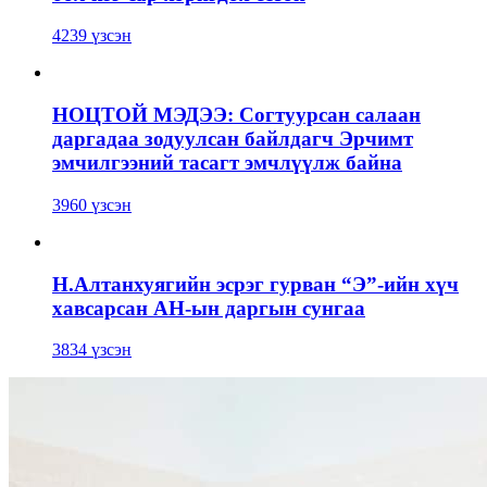
4239 үзсэн
НОЦТОЙ МЭДЭЭ: Согтуурсан салаан
даргадаа зодуулсан байлдагч Эрчимт
эмчилгээний тасагт эмчлүүлж байна
3960 үзсэн
Н.Алтанхуягийн эсрэг гурван “Э”-ийн хүч
хавсарсан АН-ын даргын сунгаа
3834 үзсэн