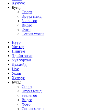
Хүмүүс
Бусад
Спорт
Эрүүл мэнд
Зөвлөгөө
Видео
Фото
Сонин хачин
Нүүр
Улс төр
Нийгэм
Эдийн засаг
Уул уурхай
Дэлхийд
Live
Урлаг
Хүмүүс
Бусад
Спорт
Эрүүл мэнд
Зөвлөгөө
Видео
Фото
Сонин хачин