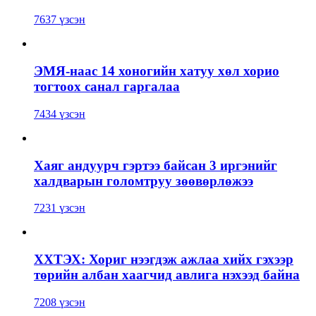
7637 үзсэн
ЭМЯ-наас 14 хоногийн хатуу хөл хорио
тогтоох санал гаргалаа
7434 үзсэн
Хаяг андуурч гэртээ байсан 3 иргэнийг
халдварын голомтруу зөөвөрлөжээ
7231 үзсэн
ХХТЭХ: Хориг нээгдэж ажлаа хийх гэхээр
төрийн албан хаагчид авлига нэхээд байна
7208 үзсэн