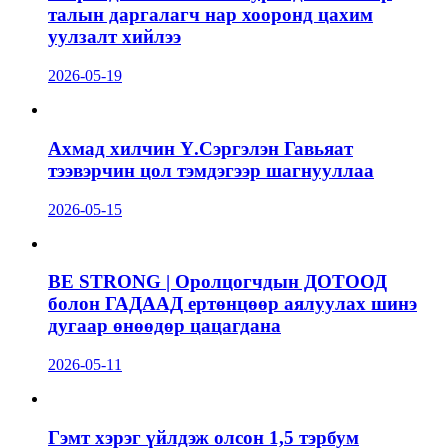
талын даргалагч нар хооронд цахим
уулзалт хийлээ
2026-05-19
Ахмад хилчин Ү.Сэргэлэн Гавьяат
тээвэрчин цол тэмдэгээр шагнууллаа
2026-05-15
BE STRONG | Оролцогчдын ДОТООД
болон ГАДААД ертөнцөөр аялуулах шинэ
дугаар өнөөдөр цацагдана
2026-05-11
Гэмт хэрэг үйлдэж олсон 1,5 тэрбум