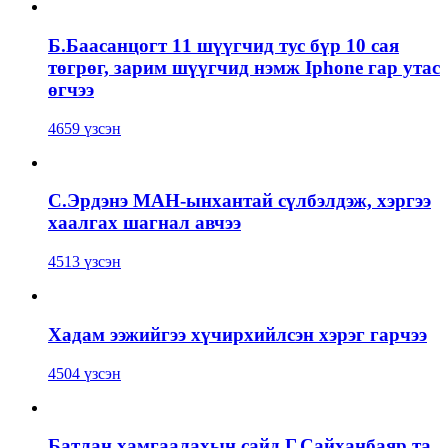
Б.Баасанцогт 11 шүүгчид тус бүр 10 сая
төгрөг, зарим шүүгчид нэмж Iphone гар утас
өгчээ
4659 үзсэн
С.Эрдэнэ МАН-ынхантай сүлбэлдэж, хэргээ
хаалгах шагнал авчээ
4513 үзсэн
Хадам ээжийгээ хүчирхийлсэн хэрэг гарчээ
4504 үзсэн
Батлан хамгаалахын сайд Г.Сайханбаяр та