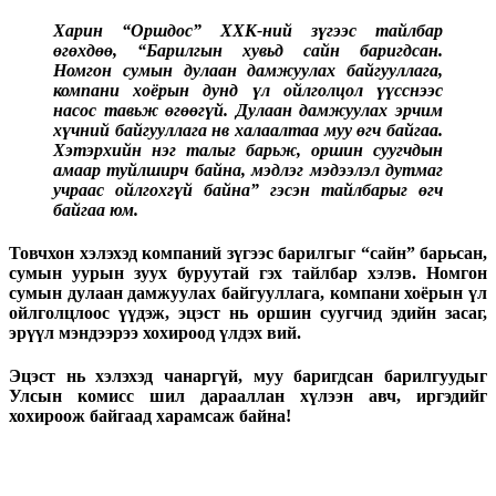
Харин “Оршдос” ХХК-ний зүгээс тайлбар
өгөхдөө, “Барилгын хувьд сайн баригдсан.
Номгон сумын дулаан дамжуулах байгууллага,
компани хоёрын дунд үл ойлголцол үүсснээс
насос тавьж өгөөгүй. Дулаан дамжуулах эрчим
хүчний байгууллага нв халаалтаа муу өгч байгаа.
Хэтэрхийн нэг талыг барьж, оршин суугчдын
амаар туйлширч байна, мэдлэг мэдээлэл дутмаг
учраас ойлгохгүй байна” гэсэн тайлбарыг өгч
байгаа юм.
Товчхон хэлэхэд компаний зүгээс барилгыг “сайн” барьсан,
сумын уурын зуух буруутай гэх тайлбар хэлэв. Номгон
сумын дулаан дамжуулах байгууллага, компани хоёрын үл
ойлголцлоос үүдэж, эцэст нь оршин суугчид эдийн засаг,
эрүүл мэндээрээ хохироод үлдэх вий.
Эцэст нь хэлэхэд чанаргүй, муу баригдсан барилгуудыг
Улсын комисс шил дарааллан хүлээн авч, иргэдийг
хохироож байгаад харамсаж байна!