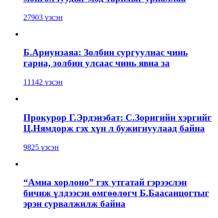
27903 үзсэн
Б.Ариунзаяа: Золбин сургуулиас чинь
гарна, золбин улсаас чинь явна за
11142 үзсэн
Прокурор Г.Эрдэнэбат: С.Зоригийн хэргийг
Ц.Нямдорж гэх хүн л бужигнуулаад байна
9825 үзсэн
“Амиа хорлоно” гэх утгатай гэрээслэн
бичиж үлдээсэн өмгөөлөгч Б.Баасанцогтыг
эрэн сурвалжилж байна