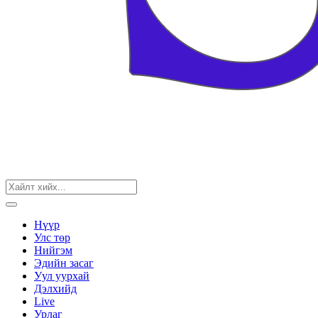
Нүүр
Улс төр
Нийгэм
Эдийн засаг
Уул уурхай
Дэлхийд
Live
Урлаг