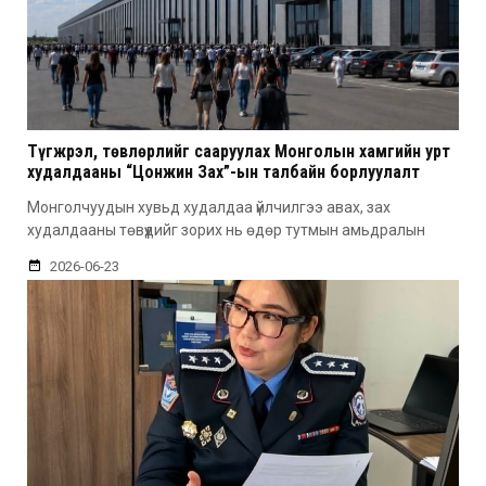
Түгжрэл, төвлөрлийг сааруулах Монголын хамгийн урт
худалдааны “Цонжин Зах”-ын талбайн борлуулалт
эхэллээ
Монголчуудын хувьд худалдаа үйлчилгээ авах, зах
худалдааны төвүүдийг зорих нь өдөр тутмын амьдралын
2026-06-23