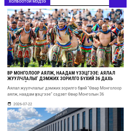
ХОЛБООТОЙ МЭДЭЭ
ӨВӨР МОНГОЛООР АЯЛЖ, НААДАМ ҮЗЭЦГЭЭЕ: АЯЛАЛ
ЖУУЛЧЛАЛЫГ ДЭМЖИХ ЗОРИЛГО БҮХИЙ 36 ДАХЬ
УДААГИЙН НААДАМ
Аялал жуулчлалыг дэмжих зорилго бүхий "Өвөр Монголоор
аялж, наадам үзэцгээе" сэдэвт Өвөр Монголын 36
2026-07-22