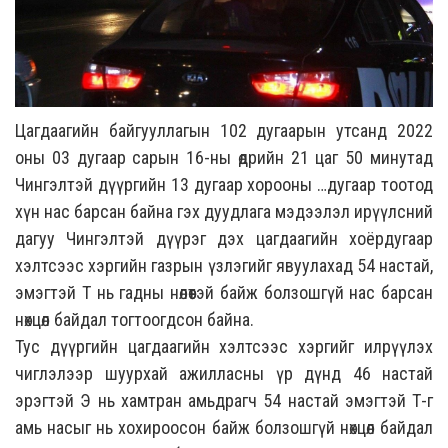
Цагдаагийн байгууллагын 102 дугаарын утсанд 2022
оны 03 дугаар сарын 16-ны өдрийн 21 цаг 50 минутад
Чингэлтэй дүүргийн 13 дугаар хорооны …дугаар тоотод
хүн нас барсан байна гэх дуудлага мэдээлэл ирүүлсний
дагуу Чингэлтэй дүүрэг дэх цагдаагийн хоёрдугаар
хэлтсээс хэргийн газрын үзлэгийг явуулахад 54 настай,
эмэгтэй Т нь гадны нөлөөтэй байж болзошгүй нас барсан
нөхцөл байдал тогтоогдсон байна.
Тус дүүргийн цагдаагийн хэлтсээс хэргийг илрүүлэх
чиглэлээр шуурхай ажилласны үр дүнд 46 настай
эрэгтэй Э нь хамтран амьдрагч 54 настай эмэгтэй Т-г
амь насыг нь хохироосон байж болзошгүй нөхцөл байдал