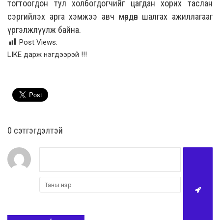
тогтоогдон тул холбогдогчийг цагдан хорих таслан
сэргийлэх арга хэмжээ авч мөрдөн шалгах ажиллагааг
үргэлжлүүлж байна.
Post Views:
LIKE дарж нэгдээрэй !!!
0 cэтгэгдэлтэй