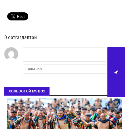
0 cэтгэгдэлтэй
ХОЛБООТОЙ МЭДЭЭ