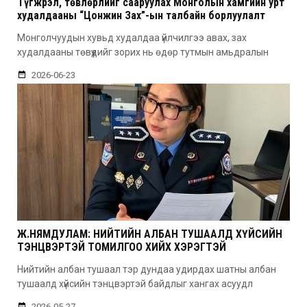
Түгжрэл, төвлөрлийг сааруулах Монголын хамгийн урт
худалдааны “Цонжин Зах”-ын талбайн борлуулалт
эхэллээ
Монголчуудын хувьд худалдаа үйлчилгээ авах, зах
худалдааны төвүүдийг зорих нь өдөр тутмын амьдралын
2026-06-23
Ж.НЯМДУЛАМ: НИЙТИЙН АЛБАН ТУШААЛД ХҮЙСИЙН
ТЭНЦВЭРТЭЙ ТОМИЛГОО ХИЙХ ХЭРЭГТЭЙ
Нийтийн албан тушаал тэр дундаа удирдах шатны албан
тушаалд хүйсийн тэнцвэртэй байдлыг хангах асуудл
2026-05-27