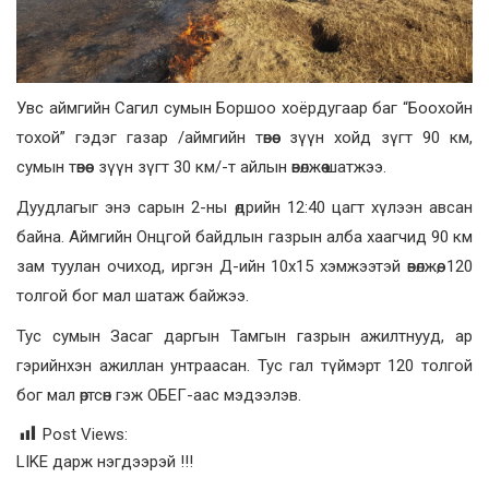
Увс аймгийн Сагил сумын Боршоо хоёрдугаар баг “Боохойн
тохой” гэдэг газар /аймгийн төвөөс зүүн хойд зүгт 90 км,
сумын төвөөс зүүн зүгт 30 км/-т айлын өвөлжөө шатжээ.
Дуудлагыг энэ сарын 2-ны өдрийн 12:40 цагт хүлээн авсан
байна. Аймгийн Онцгой байдлын газрын алба хаагчид 90 км
зам туулан очиход, иргэн Д-ийн 10х15 хэмжээтэй өвөлжөө, 120
толгой бог мал шатаж байжээ.
Тус сумын Засаг даргын Тамгын газрын ажилтнууд, ар
гэрийнхэн ажиллан унтраасан. Тус гал түймэрт 120 толгой
бог мал өртсөн гэж ОБЕГ-аас мэдээлэв.
Post Views:
LIKE дарж нэгдээрэй !!!