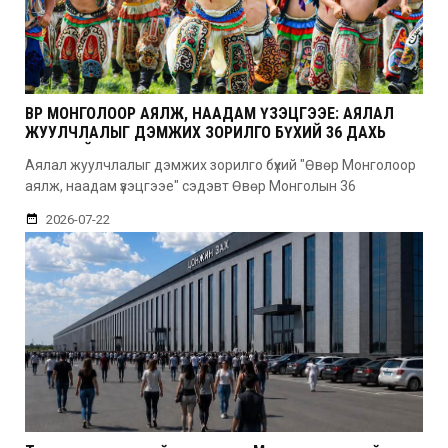
ӨВӨР МОНГОЛООР АЯЛЖ, НААДАМ ҮЗЭЦГЭЭЕ: АЯЛАЛ
ЖУУЛЧЛАЛЫГ ДЭМЖИХ ЗОРИЛГО БҮХИЙ 36 ДАХЬ
УДААГИЙН НААДАМ
Аялал жуулчлалыг дэмжих зорилго бүхий "Өвөр Монголоор
аялж, наадам үзэцгээе" сэдэвт Өвөр Монголын 36
2026-07-22