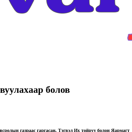
явуулахаар болов
всролын газраас гаргасан. Тэгвэл Их тойруу болон Яармагт