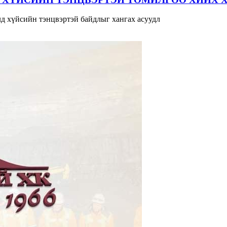
д хүйсийн тэнцвэртэй байдлыг хангах асуудл