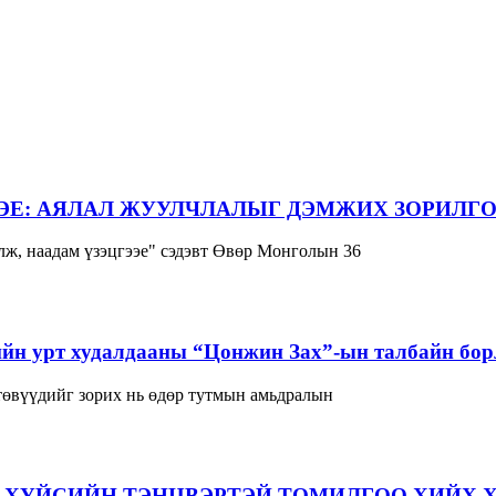
ЭЕ: АЯЛАЛ ЖУУЛЧЛАЛЫГ ДЭМЖИХ ЗОРИЛГО
ж, наадам үзэцгээе" сэдэвт Өвөр Монголын 36
йн урт худалдааны “Цонжин Зах”-ын талбайн борл
 төвүүдийг зорих нь өдөр тутмын амьдралын
 ХҮЙСИЙН ТЭНЦВЭРТЭЙ ТОМИЛГОО ХИЙХ 