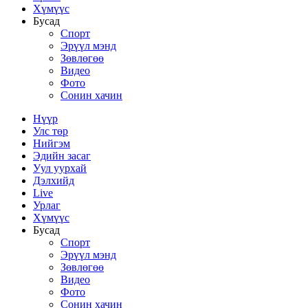
Хүмүүс
Бусад
Спорт
Эрүүл мэнд
Зөвлөгөө
Видео
Фото
Сонин хачин
Нүүр
Улс төр
Нийгэм
Эдийн засаг
Уул уурхай
Дэлхийд
Live
Урлаг
Хүмүүс
Бусад
Спорт
Эрүүл мэнд
Зөвлөгөө
Видео
Фото
Сонин хачин