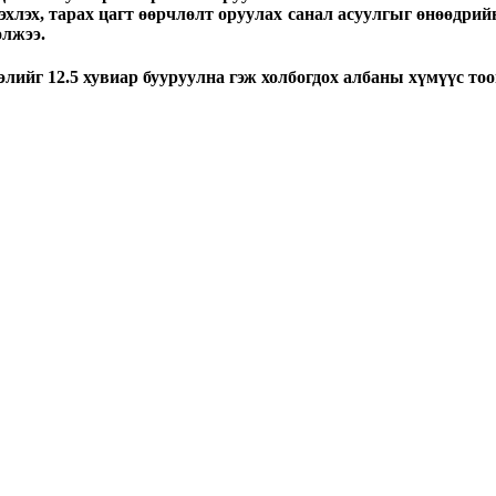
эхлэх, тарах цагт өөрчлөлт оруулах санал асуулгыг өнөөдрийн
олжээ.
лийг 12.5 хувиар бууруулна гэж холбогдох албаны хүмүүс тоо