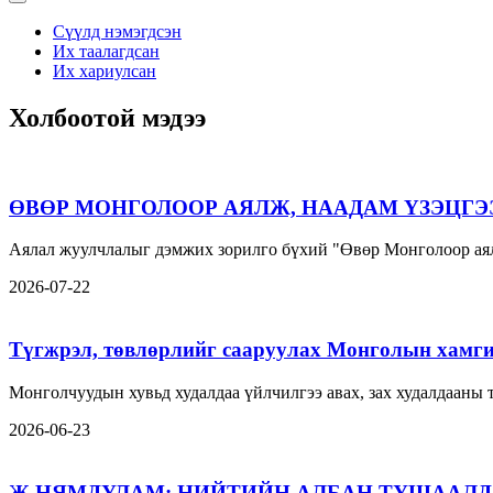
Сүүлд нэмэгдсэн
Их таалагдсан
Их хариулсан
Холбоотой мэдээ
ӨВӨР МОНГОЛООР АЯЛЖ, НААДАМ ҮЗЭЦГЭ
Аялал жуулчлалыг дэмжих зорилго бүхий "Өвөр Монголоор аял
2026-07-22
Түгжрэл, төвлөрлийг сааруулах Монголын хамги
Монголчуудын хувьд худалдаа үйлчилгээ авах, зах худалдааны
2026-06-23
Ж.НЯМДУЛАМ: НИЙТИЙН АЛБАН ТУШААЛД