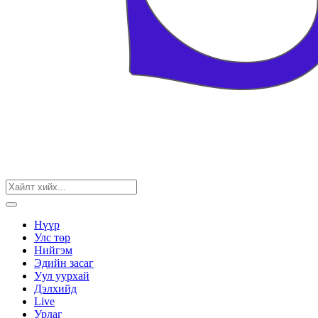
Нүүр
Улс төр
Нийгэм
Эдийн засаг
Уул уурхай
Дэлхийд
Live
Урлаг