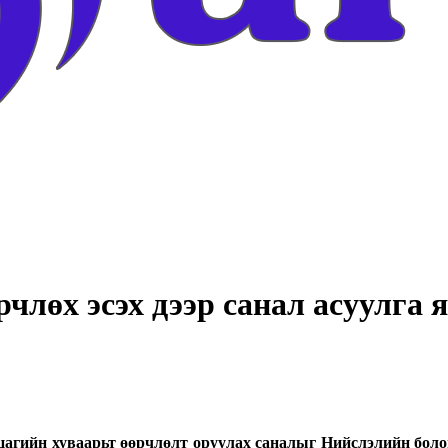
рчлөх эсэх дээр санал асуулга 
цагийн хуваарьт өөрчлөлт оруулах саналыг Нийслэлийн боло