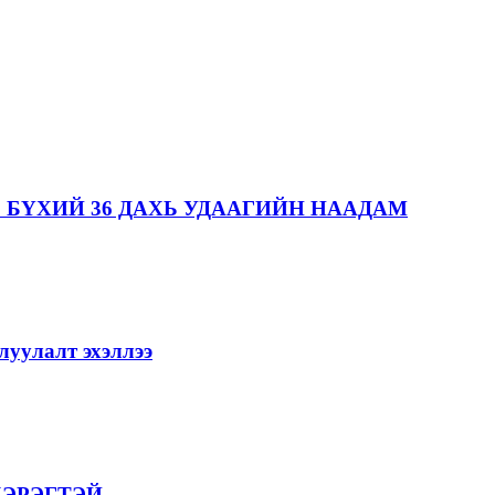
 БҮХИЙ 36 ДАХЬ УДААГИЙН НААДАМ
уулалт эхэллээ
ХЭРЭГТЭЙ