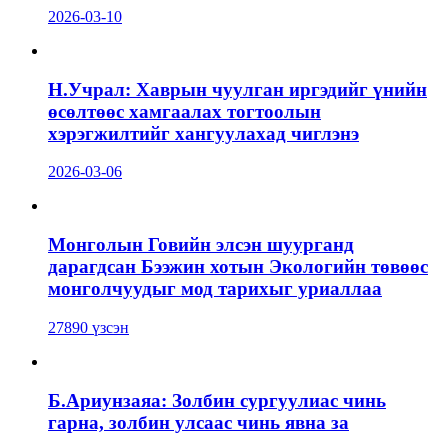
2026-03-10
Н.Учрал: Хаврын чуулган иргэдийг үнийн
өсөлтөөс хамгаалах тогтоолын
хэрэгжилтийг хангуулахад чиглэнэ
2026-03-06
Монголын Говийн элсэн шуурганд
дарагдсан Бээжин хотын Экологийн төвөөс
монголчуудыг мод тарихыг уриаллаа
27890 үзсэн
Б.Ариунзаяа: Золбин сургуулиас чинь
гарна, золбин улсаас чинь явна за