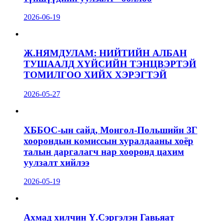
2026-06-19
Ж.НЯМДУЛАМ: НИЙТИЙН АЛБАН
ТУШААЛД ХҮЙСИЙН ТЭНЦВЭРТЭЙ
ТОМИЛГОО ХИЙХ ХЭРЭГТЭЙ
2026-05-27
ХББОС-ын сайд, Монгол-Польшийн ЗГ
хоорондын комиссын хуралдааны хоёр
талын даргалагч нар хооронд цахим
уулзалт хийлээ
2026-05-19
Ахмад хилчин Ү.Сэргэлэн Гавьяат