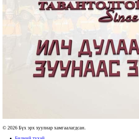
© 2026 Бүх эрх хуулиар хамгаалагдсан.
Бидний тухай