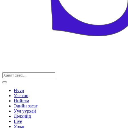
Нүүр
Улс төр
Нийгэм
Эдийн засаг
Уул уурхай
Дэлхийд
Live
Урлаг