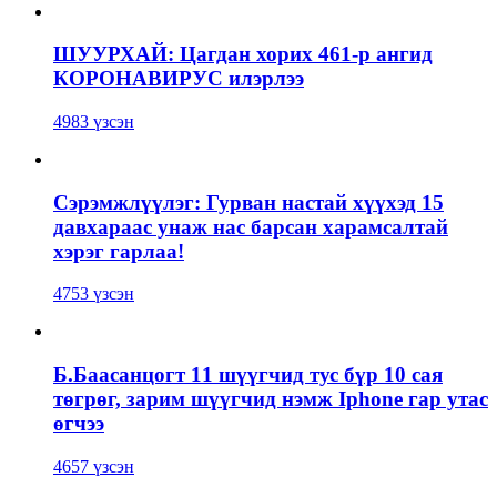
ШУУРХАЙ: Цагдан хорих 461-р ангид
КОРОНАВИРУС илэрлээ
4983 үзсэн
Сэрэмжлүүлэг: Гурван настай хүүхэд 15
давхараас унаж нас барсан харамсалтай
хэрэг гарлаа!
4753 үзсэн
Б.Баасанцогт 11 шүүгчид тус бүр 10 сая
төгрөг, зарим шүүгчид нэмж Iphone гар утас
өгчээ
4657 үзсэн