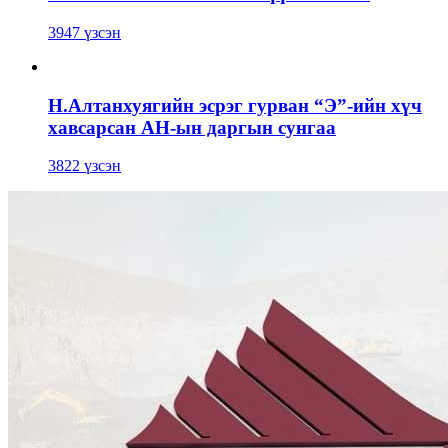
3947 үзсэн
Н.Алтанхуягийн эсрэг гурван “Э”-ийн хүч
хавсарсан АН-ын даргын сунгаа
3822 үзсэн