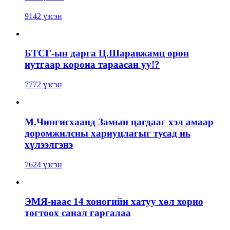
9142 үзсэн
БТСГ-ын дарга Ц.Шаравжамц орон
нутгаар корона тараасан уу!?
7772 үзсэн
М.Чингисхаанд Замын цагдааг хэл амаар
доромжилсны хариуцлагыг тусад нь
хүлээлгэнэ
7624 үзсэн
ЭМЯ-наас 14 хоногийн хатуу хөл хорио
тогтоох санал гаргалаа