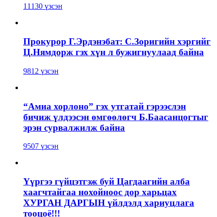
11130 үзсэн
Прокурор Г.Эрдэнэбат: С.Зоригийн хэргийг
Ц.Нямдорж гэх хүн л бужигнуулаад байна
9812 үзсэн
“Амиа хорлоно” гэх утгатай гэрээслэн
бичиж үлдээсэн өмгөөлөгч Б.Баасанцогтыг
эрэн сурвалжилж байна
9507 үзсэн
Үүргээ гүйцэтгэж буй Цагдаагийн алба
хаагчтайгаа нохойноос дор харьцах
ХУРГАН ДАРГЫН үйлдэлд хариуцлага
тооцоё!!!