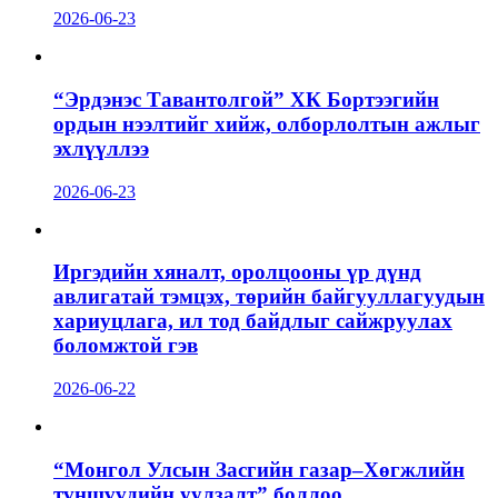
2026-06-23
“Эрдэнэс Тавантолгой” ХК Бортээгийн
ордын нээлтийг хийж, олборлолтын ажлыг
эхлүүллээ
2026-06-23
Иргэдийн хяналт, оролцооны үр дүнд
авлигатай тэмцэх, төрийн байгууллагуудын
хариуцлага, ил тод байдлыг сайжруулах
боломжтой гэв
2026-06-22
“Монгол Улсын Засгийн газар–Хөгжлийн
түншүүдийн уулзалт” боллоо