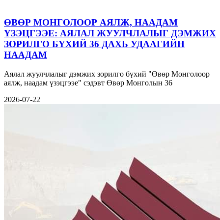
ӨВӨР МОНГОЛООР АЯЛЖ, НААДАМ
ҮЗЭЦГЭЭЕ: АЯЛАЛ ЖУУЛЧЛАЛЫГ ДЭМЖИХ
ЗОРИЛГО БҮХИЙ 36 ДАХЬ УДААГИЙН
НААДАМ
Аялал жуулчлалыг дэмжих зорилго бүхий "Өвөр Монголоор
аялж, наадам үзэцгээе" сэдэвт Өвөр Монголын 36
2026-07-22