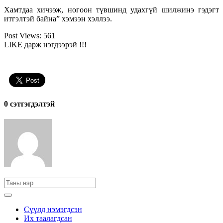
Хамтдаа хичээж, ногоон түвшинд удахгүй шилжинэ гэдэгт
итгэлтэй байна” хэмээн хэллээ.
Post Views:
561
LIKE дарж нэгдээрэй !!!
0 cэтгэгдэлтэй
Сүүлд нэмэгдсэн
Их таалагдсан