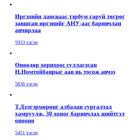
Иргэдийн данснаас тэрбум гаруй төгрөг
завшсан иргэнийг АНУ-аас баривчлан
авчирлаа
5933 үзсэн
Өнөөдөр хорихоос суллагдсан
Н.Номтойбаярыг аав нь тосож авчээ
5836 үзсэн
Т.Дэлгэрмөрөнг албадан сургалтад
хамруулж, 30 хоног баривчлах шийтгэл
онооно
5451 үзсэн