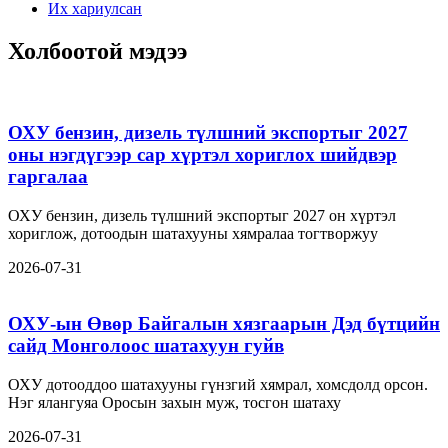
Их хариулсан
Холбоотой мэдээ
ОХУ бензин, дизель түлшний экспортыг 2027
оны нэгдүгээр сар хүртэл хориглох шийдвэр
гаргалаа
ОХУ бензин, дизель түлшний экспортыг 2027 он хүртэл
хориглож, дотоодын шатахууны хямралаа тогтворжуу
2026-07-31
ОХУ-ын Өвөр Байгалын хязгаарын Дэд бүтцийн
сайд Монголоос шатахуун гуйв
ОХУ дотооддоо шатахууны гүнзгий хямрал, хомсдолд орсон.
Нэг ялангуяа Оросын захын муж, тосгон шатаху
2026-07-31