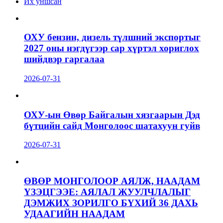
Их уншсан
ОХУ бензин, дизель түлшний экспортыг
2027 оны нэгдүгээр сар хүртэл хориглох
шийдвэр гаргалаа
2026-07-31
ОХУ-ын Өвөр Байгалын хязгаарын Дэд
бүтцийн сайд Монголоос шатахуун гуйв
2026-07-31
ӨВӨР МОНГОЛООР АЯЛЖ, НААДАМ
ҮЗЭЦГЭЭЕ: АЯЛАЛ ЖУУЛЧЛАЛЫГ
ДЭМЖИХ ЗОРИЛГО БҮХИЙ 36 ДАХЬ
УДААГИЙН НААДАМ