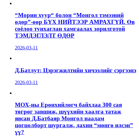
“Морин хуур“ болон “Монгол тэмээний
өдөр”-өөр БҮХ НИЙТЭЭР АМРАХГҮЙ. Өв
соёлоо тунхаглан хамгаалах зорилготой
ТЭМДЭГЛЭЛТ ӨДӨР
2026-03-11
Д.Батлут: Цэрэгжилтийн хичээлийг сэргээнэ
2026-03-11
МОХ-ны Ерөнхийлөгч байхдаа 300 сая
төгрөг завшиж, шүүхийн хаалга татаж
явсан Д.Батбаяр Монгол наадам
цогцолборт шургалж, дахин “мөнгө идсэн”
үү?