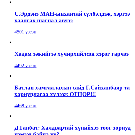
С.Эрдэнэ МАН-ынхантай сүлбэлдэж, хэргээ
хаалгах шагнал авчээ
4501 үзсэн
Хадам ээжийгээ хүчирхийлсэн хэрэг гарчээ
4492 үзсэн
Батлан хамгаалахын сайд Г.Сайханбаяр та
хариуцлагаа хүлээж ОГЦОР!!!
4468 үзсэн
Д.Ганбат: Халдвартай хүнийхээ тоог зориуд
нэмээд байна уу?