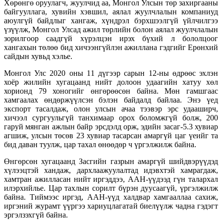
Хөрөнгө оруулагч, жуулчид аа, Монгол Улсын төр захиргааны
байгууллага, хувийн хэвшил, аялал жуулчлалын компаниуд
аюулгүй байдлыг хангаж, хүндрэл бэрхшээлгүй үйлчилгээ
үзүүлж, Монгол Улсад ажил төрлийн болон аялал жуулчлалын
зорилгоор саадгүй хүрэлцэн ирэх бүхий л бололцоог
хангахын төлөө бид хичээнгүйлэн ажиллана гэдгийг Ерөнхий
сайдын хувьд хэлье.
Монгол Улс 2020 оны 11 дүгээр сарын 12-ны өдрөөс эхлэн
хоёр жилийн хугацаанд нийт долоон удаагийн хатуу хөл
хорионд 79 хоногийг өнгөрөөсөн байна. Мөн гамшгаас
хамгаалах өндөржүүлсэн бэлэн байдалд байлаа. Энэ үед
экспорт тасалдаж, олон улсын ачаа тээвэр эрс удааширч,
хичээл сургуульгүй танхимаар орох боломжгүй болж, 200
гаруй мянган ажлын байр эрсдэлд орж, эдийн засаг-5.3 хувиар
агшиж, улсын төсөв 23 хувиар тасарсан амаргүй цаг үеийг та
бид даван туулж, цар тахал өнөөдөр ч үргэлжилж байна.
Өнгөрсөн хугацаанд Засгийн газрын амаргүй шийдвэрүүдэд
хүлээцтэй хандаж, дархлаажуулалтад идэвхтэй хамрагдаж,
хамтран ажилласан нийт иргэддээ, ААН-үүдээд гүн талархал
илэрхийлье. Цар тахлын сорилт бүрэн дуусаагүй, үргэлжилж
байна. Тиймээс иргэд, ААН-үүд халдвар хамгааллаа сахиж,
иргэний журамт үүргээ хариуцлагатай биелүүлж чадна гэдэгт
эргэлзэхгүй байна.