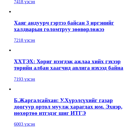
7418 үзсэн
Хаяг андуурч гэртээ байсан 3 иргэнийг
халдварын голомтруу зөөвөрлөжээ
7218 үзсэн
ХХТЭХ: Хориг нээгдэж ажлаа хийх гэхээр
төрийн албан хаагчид авлига нэхээд байна
7193 үзсэн
Б.Жаргалсайхан: У.Хүрэлсүхийг газар
доогуур ортол муулж харагдах юм. Эхнэр,
нөхөртөө итгэдэг шиг ИТГЭ
6003 үзсэн