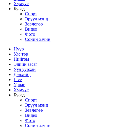
Хүмүүс
Бусад
Спорт
Эрүүл мэнд
Зөвлөгөө
Видео
Фото
Сонин хачин
Нүүр
Улс төр
Нийгэм
Эдийн засаг
Уул уурхай
Дэлхийд
Live
Урлаг
Хүмүүс
Бусад
Спорт
Эрүүл мэнд
Зөвлөгөө
Видео
Фото
Сонин хачин