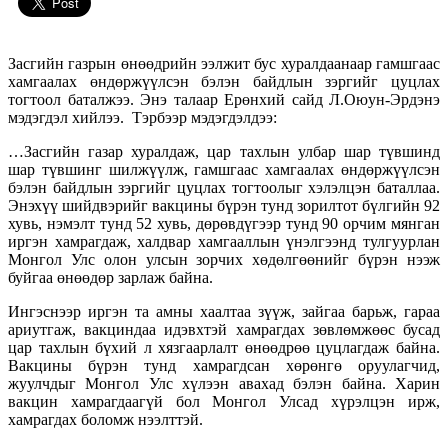
Засгийн газрын өнөөдрийн ээлжит бус хуралдаанаар гамшгаас
хамгаалах өндөржүүлсэн бэлэн байдлын зэргийг цуцлах
тогтоол баталжээ. Энэ талаар Ерөнхий сайд Л.Оюун-Эрдэнэ
мэдэгдэл хийлээ. Тэрбээр мэдэгдэлдээ:
…Засгийн газар хуралдаж, цар тахлын улбар шар түвшинд
шар түвшинг шилжүүлж, гамшгаас хамгаалах өндөржүүлсэн
бэлэн байдлын зэргийг цуцлах тогтоолыг хэлэлцэн баталлаа.
Энэхүү шийдвэрийг вакцины бүрэн тунд зорилтот бүлгийн 92
хувь, нэмэлт тунд 52 хувь, дөрөвдүгээр тунд 90 орчим мянган
иргэн хамрагдаж, халдвар хамгааллын үнэлгээнд тулгуурлан
Монгол Улс олон улсын зорчих хөдөлгөөнийг бүрэн нээж
буйгаа өнөөдөр зарлаж байна.
Ингэснээр иргэн та амны хаалтаа зүүж, зайгаа барьж, гараа
ариутгаж, вакциндаа идэвхтэй хамрагдах зөвлөмжөөс бусад
цар тахлын бүхий л хязгаарлалт өнөөдрөө цуцлагдаж байна.
Вакцины бүрэн тунд хамрагдсан хөрөнгө оруулагчид,
жуулчдыг Монгол Улс хүлээн авахад бэлэн байна. Харин
вакцин хамрагдаагүй бол Монгол Улсад хүрэлцэн ирж,
хамрагдах боломж нээлттэй.