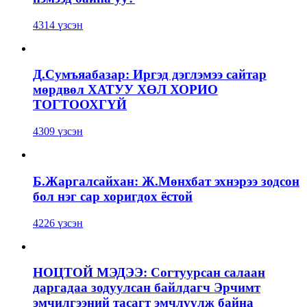
4314 үзсэн
Д.Сумъяабазар: Иргэд дэглэмээ сайтар
мөрдвөл ХАТУУ ХӨЛ ХОРИО
ТОГТООХГҮЙ
4309 үзсэн
Б.Жаргалсайхан: Ж.Мөнхбат эхнэрээ зодсон
бол нэг сар хоригдох ёстой
4226 үзсэн
НОЦТОЙ МЭДЭЭ: Согтуурсан салаан
даргадаа зодуулсан байлдагч Эрчимт
эмчилгээний тасагт эмчлүүлж байна