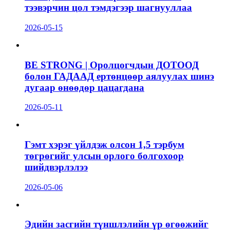
тээвэрчин цол тэмдэгээр шагнууллаа
2026-05-15
BE STRONG | Оролцогчдын ДОТООД
болон ГАДААД ертөнцөөр аялуулах шинэ
дугаар өнөөдөр цацагдана
2026-05-11
Гэмт хэрэг үйлдэж олсон 1,5 тэрбум
төгрөгийг улсын орлого болгохоор
шийдвэрлэлээ
2026-05-06
Эдийн засгийн түншлэлийн үр өгөөжийг