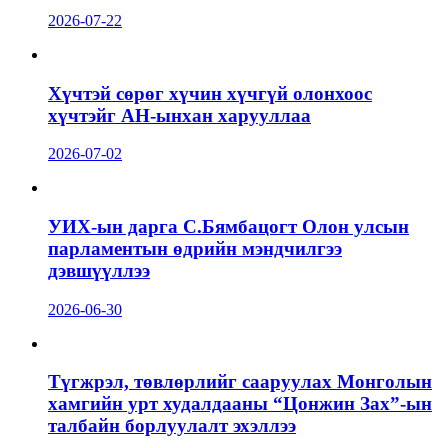
2026-07-22
Хүчтэй сөрөг хүчин хүчгүй олонхоос
хүчтэйг АН-ынхан харууллаа
2026-07-02
УИХ-ын дарга С.Бямбацогт Олон улсын
парламентын өдрийн мэндчилгээ
дэвшүүллээ
2026-06-30
Түгжрэл, төвлөрлийг сааруулах Монголын
хамгийн урт худалдааны “Цонжин Зах”-ын
талбайн борлуулалт эхэллээ