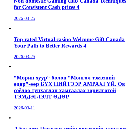
Non domestic Gaming club Canada Techniques
for Consistent Cash prizes 4
2026-03-25
Top rated Virtual casino Welcome Gift Canada
Your Path to Better Rewards 4
2026-03-25
“Морин хуур“ болон “Монгол тэмээний
өдөр”-өөр БҮХ НИЙТЭЭР АМРАХГҮЙ. Өв
соёлоо тунхаглан хамгаалах зорилготой
ТЭМДЭГЛЭЛТ ӨДӨР
2026-03-11
Д.Батлут: Цэрэгжилтийн хичээлийг сэргээнэ