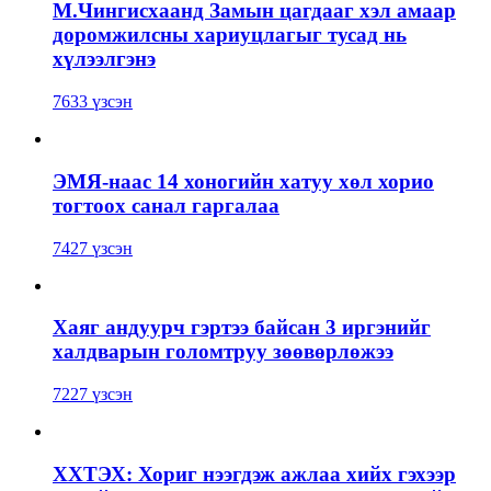
М.Чингисхаанд Замын цагдааг хэл амаар
доромжилсны хариуцлагыг тусад нь
хүлээлгэнэ
7633 үзсэн
ЭМЯ-наас 14 хоногийн хатуу хөл хорио
тогтоох санал гаргалаа
7427 үзсэн
Хаяг андуурч гэртээ байсан 3 иргэнийг
халдварын голомтруу зөөвөрлөжээ
7227 үзсэн
ХХТЭХ: Хориг нээгдэж ажлаа хийх гэхээр