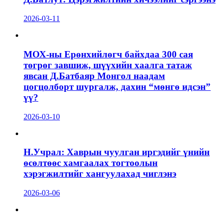
2026-03-11
МОХ-ны Ерөнхийлөгч байхдаа 300 сая
төгрөг завшиж, шүүхийн хаалга татаж
явсан Д.Батбаяр Монгол наадам
цогцолборт шургалж, дахин “мөнгө идсэн”
үү?
2026-03-10
Н.Учрал: Хаврын чуулган иргэдийг үнийн
өсөлтөөс хамгаалах тогтоолын
хэрэгжилтийг хангуулахад чиглэнэ
2026-03-06