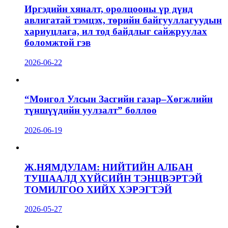
Иргэдийн хяналт, оролцооны үр дүнд
авлигатай тэмцэх, төрийн байгууллагуудын
хариуцлага, ил тод байдлыг сайжруулах
боломжтой гэв
2026-06-22
“Монгол Улсын Засгийн газар–Хөгжлийн
түншүүдийн уулзалт” боллоо
2026-06-19
Ж.НЯМДУЛАМ: НИЙТИЙН АЛБАН
ТУШААЛД ХҮЙСИЙН ТЭНЦВЭРТЭЙ
ТОМИЛГОО ХИЙХ ХЭРЭГТЭЙ
2026-05-27