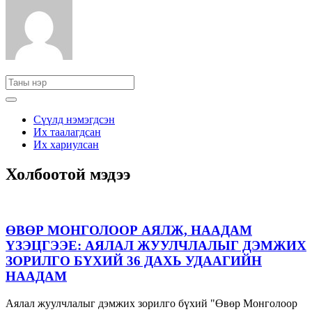
Сүүлд нэмэгдсэн
Их таалагдсан
Их хариулсан
Холбоотой мэдээ
ӨВӨР МОНГОЛООР АЯЛЖ, НААДАМ
ҮЗЭЦГЭЭЕ: АЯЛАЛ ЖУУЛЧЛАЛЫГ ДЭМЖИХ
ЗОРИЛГО БҮХИЙ 36 ДАХЬ УДААГИЙН
НААДАМ
Аялал жуулчлалыг дэмжих зорилго бүхий "Өвөр Монголоор