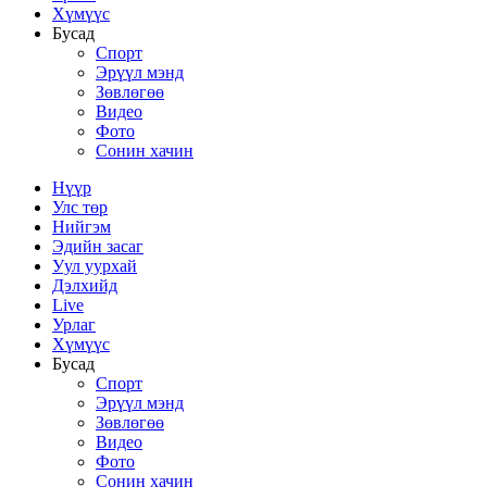
Хүмүүс
Бусад
Спорт
Эрүүл мэнд
Зөвлөгөө
Видео
Фото
Сонин хачин
Нүүр
Улс төр
Нийгэм
Эдийн засаг
Уул уурхай
Дэлхийд
Live
Урлаг
Хүмүүс
Бусад
Спорт
Эрүүл мэнд
Зөвлөгөө
Видео
Фото
Сонин хачин