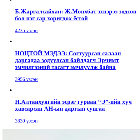
Б.Жаргалсайхан: Ж.Мөнхбат эхнэрээ зодсон
бол нэг сар хоригдох ёстой
4235 үзсэн
НОЦТОЙ МЭДЭЭ: Согтуурсан салаан
даргадаа зодуулсан байлдагч Эрчимт
эмчилгээний тасагт эмчлүүлж байна
3956 үзсэн
Н.Алтанхуягийн эсрэг гурван “Э”-ийн хүч
хавсарсан АН-ын даргын сунгаа
3830 үзсэн