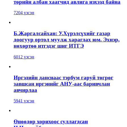
төрийн албан хаагчид авлига нэхээд байна
7204 үзсэн
Б.Жаргалсайхан: У.Хүрэлсүхийг газар
доогуур ортол муулж харагдах юм. Эхнэр,
нөхөртөө итгэдэг шиг ИТГЭ
6012 үзсэн
Иргэдийн данснаас тэрбум гаруй төгрөг
завшсан иргэнийг АНУ-аас баривчлан
авчирлаа
5941 үзсэн
Өнөөдөр хорихоос суллагдсан