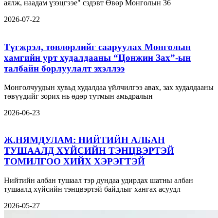
аялж, наадам үзэцгээе" сэдэвт Өвөр Монголын 36
2026-07-22
Түгжрэл, төвлөрлийг сааруулах Монголын
хамгийн урт худалдааны “Цонжин Зах”-ын
талбайн борлуулалт эхэллээ
Монголчуудын хувьд худалдаа үйлчилгээ авах, зах худалдааны
төвүүдийг зорих нь өдөр тутмын амьдралын
2026-06-23
Ж.НЯМДУЛАМ: НИЙТИЙН АЛБАН
ТУШААЛД ХҮЙСИЙН ТЭНЦВЭРТЭЙ
ТОМИЛГОО ХИЙХ ХЭРЭГТЭЙ
Нийтийн албан тушаал тэр дундаа удирдах шатны албан
тушаалд хүйсийн тэнцвэртэй байдлыг хангах асуудл
2026-05-27