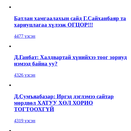
Батлан хамгаалахын сайд Г.Сайханбаяр та
хариуцлагаа хүлээж ОГЦОР!!!
4477 үзсэн
Д.Ганбат: Халдвартай хүнийхээ тоог зориуд
нэмээд байна уу?
4326 үзсэн
Д.Сумъяабазар: Иргэд дэглэмээ сайтар
мөрдвөл ХАТУУ ХӨЛ ХОРИО
ТОГТООХГҮЙ
4319 үзсэн