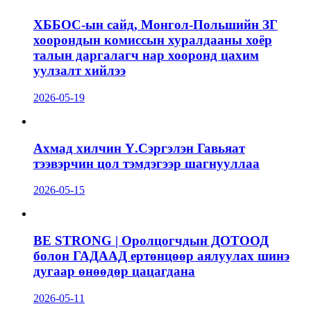
ХББОС-ын сайд, Монгол-Польшийн ЗГ
хоорондын комиссын хуралдааны хоёр
талын даргалагч нар хооронд цахим
уулзалт хийлээ
2026-05-19
Ахмад хилчин Ү.Сэргэлэн Гавьяат
тээвэрчин цол тэмдэгээр шагнууллаа
2026-05-15
BE STRONG | Оролцогчдын ДОТООД
болон ГАДААД ертөнцөөр аялуулах шинэ
дугаар өнөөдөр цацагдана
2026-05-11