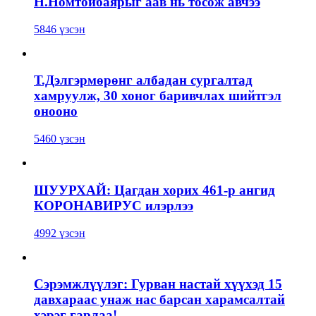
Н.Номтойбаярыг аав нь тосож авчээ
5846 үзсэн
Т.Дэлгэрмөрөнг албадан сургалтад
хамруулж, 30 хоног баривчлах шийтгэл
онооно
5460 үзсэн
ШУУРХАЙ: Цагдан хорих 461-р ангид
КОРОНАВИРУС илэрлээ
4992 үзсэн
Сэрэмжлүүлэг: Гурван настай хүүхэд 15
давхараас унаж нас барсан харамсалтай
хэрэг гарлаа!