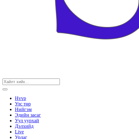
Нүүр
Улс төр
Нийгэм
Эдийн засаг
Уул уурхай
Дэлхийд
Live
Урлаг