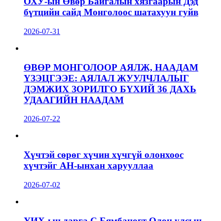
ОХУ-ын Өвөр Байгалын хязгаарын Дэд
бүтцийн сайд Монголоос шатахуун гуйв
2026-07-31
ӨВӨР МОНГОЛООР АЯЛЖ, НААДАМ
ҮЗЭЦГЭЭЕ: АЯЛАЛ ЖУУЛЧЛАЛЫГ
ДЭМЖИХ ЗОРИЛГО БҮХИЙ 36 ДАХЬ
УДААГИЙН НААДАМ
2026-07-22
Хүчтэй сөрөг хүчин хүчгүй олонхоос
хүчтэйг АН-ынхан харууллаа
2026-07-02
УИХ-ын дарга С.Бямбацогт Олон улсын