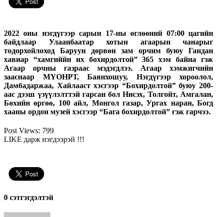
2022 оны нэгдүгээр сарын 17-ны өглөөний 07:00 цагийн
байдлаар Улаанбаатар хотын агаарын чанарыг
тодорхойлоход Баруун дөрвөн зам орчим буюу Гандан
хавиар “хамгиййн их бохирдолтой” 365 хэм байна гэж
Агаар орчны газраас мэдэгдлээ. Агаар хэмжигчийн
зааснаар МҮОНРТ, Баянхошуу, Нэгдүгээр хороолол,
Дамбадаржаа, Хайлааст хэсгээр “Бохирдолтой” буюу 200-
аас дээш үзүүлэлттэй гарсан бол Нисэх, Толгойт, Амгалан,
Бөхийн өргөө, 100 айл, Монгол газар, Ургах наран, Богд
хааны ордон музей хэсгээр “Бага бохирдолтой” гэж гарчээ.
Post Views:
799
LIKE дарж нэгдээрэй !!!
0 cэтгэгдэлтэй