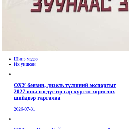
Шинэ мэдээ
Их уншсан
ОХУ бензин, дизель түлшний экспортыг
2027 оны нэгдүгээр сар хүртэл хориглох
шийдвэр гаргалаа
2026-07-31