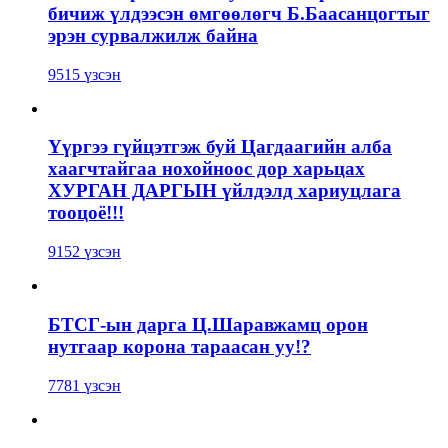
бичиж үлдээсэн өмгөөлөгч Б.Баасанцогтыг
эрэн сурвалжилж байна
9515 үзсэн
Үүргээ гүйцэтгэж буй Цагдаагийн алба
хаагчтайгаа нохойноос дор харьцах
ХУРГАН ДАРГЫН үйлдэлд хариуцлага
тооцоё!!!
9152 үзсэн
БТСГ-ын дарга Ц.Шаравжамц орон
нутгаар корона тараасан уу!?
7781 үзсэн