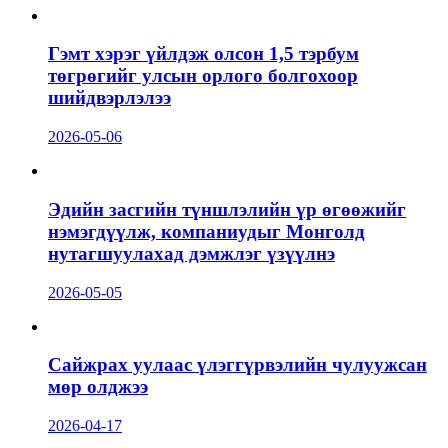
Гэмт хэрэг үйлдэж олсон 1,5 тэрбум
төгрөгийг улсын орлого болгохоор
шийдвэрлэлээ
2026-05-06
Эдийн засгийн түншлэлийн үр өгөөжийг
нэмэгдүүлж, компаниудыг Монголд
нутагшуулахад дэмжлэг үзүүлнэ
2026-05-05
Сайжрах уулаас үлэггүрвэлийн чулуужсан
мөр олджээ
2026-04-17