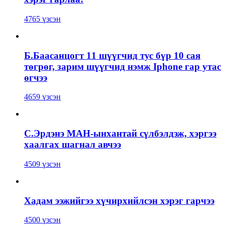
4765 үзсэн
Б.Баасанцогт 11 шүүгчид тус бүр 10 сая
төгрөг, зарим шүүгчид нэмж Iphone гар утас
өгчээ
4659 үзсэн
С.Эрдэнэ МАН-ынхантай сүлбэлдэж, хэргээ
хаалгах шагнал авчээ
4509 үзсэн
Хадам ээжийгээ хүчирхийлсэн хэрэг гарчээ
4500 үзсэн