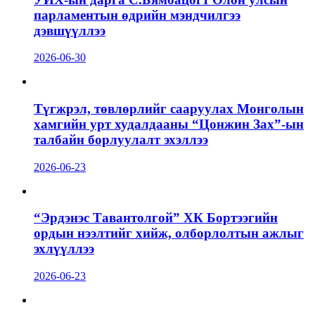
парламентын өдрийн мэндчилгээ
дэвшүүллээ
2026-06-30
Түгжрэл, төвлөрлийг сааруулах Монголын
хамгийн урт худалдааны “Цонжин Зах”-ын
талбайн борлуулалт эхэллээ
2026-06-23
“Эрдэнэс Тавантолгой” ХК Бортээгийн
ордын нээлтийг хийж, олборлолтын ажлыг
эхлүүллээ
2026-06-23