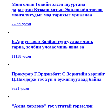
Монголын Говийн элсэн шуурганд
дарагдсан Бээжин хотын Экологийн төвөөс
монголчуудыг мод тарихыг уриаллаа
27899 үзсэн
Б.Ариунзаяа: Золбин сургуулиас чинь
гарна, золбин улсаас чинь явна за
11138 үзсэн
Прокурор Г.Эрдэнэбат: С.Зоригийн хэргийг
Ц.Нямдорж гэх хүн л бужигнуулаад байна
9821 үзсэн
“Амиа хорлоно” гэх утгатай гэрээслэн