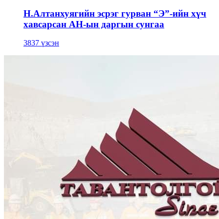
Н.Алтанхуягийн эсрэг гурван “Э”-ийн хүч
хавсарсан АН-ын даргын сунгаа
3837 үзсэн