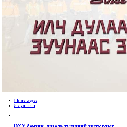
Шинэ мэдээ
Их уншсан
ОХУ бензин, дизель түлшний экспортыг