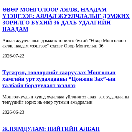
ӨВӨР МОНГОЛООР АЯЛЖ, НААДАМ
ҮЗЭЦГЭЭЕ: АЯЛАЛ ЖУУЛЧЛАЛЫГ ДЭМЖИХ
ЗОРИЛГО БҮХИЙ 36 ДАХЬ УДААГИЙН
НААДАМ
Аялал жуулчлалыг дэмжих зорилго бүхий "Өвөр Монголоор
аялж, наадам үзэцгээе" сэдэвт Өвөр Монголын 36
2026-07-22
Түгжрэл, төвлөрлийг сааруулах Монголын
хамгийн урт худалдааны “Цонжин Зах”-ын
талбайн борлуулалт эхэллээ
Монголчуудын хувьд худалдаа үйлчилгээ авах, зах худалдааны
төвүүдийг зорих нь өдөр тутмын амьдралын
2026-06-23
Ж.НЯМДУЛАМ: НИЙТИЙН АЛБАН