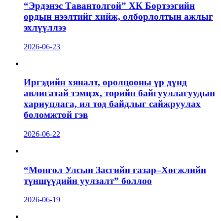
“Эрдэнэс Тавантолгой” ХК Бортээгийн
ордын нээлтийг хийж, олборлолтын ажлыг
эхлүүллээ
2026-06-23
Иргэдийн хяналт, оролцооны үр дүнд
авлигатай тэмцэх, төрийн байгууллагуудын
хариуцлага, ил тод байдлыг сайжруулах
боломжтой гэв
2026-06-22
“Монгол Улсын Засгийн газар–Хөгжлийн
түншүүдийн уулзалт” боллоо
2026-06-19