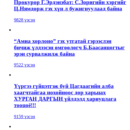
Прокурор Г.Эрдэнэбат: С.Зоригийн хэргийг
Ц.Нямдорж гэх хүн л бужигнуулаад байна
9828 үзсэн
“Амиа хорлоно” гэх утгатай гэрээслэн
бичиж үлдээсэн өмгөөлөгч Б.Баасанцогтыг
эрэн сурвалжилж байна
9522 үзсэн
Үүргээ гүйцэтгэж буй Цагдаагийн алба
хаагчтайгаа нохойноос дор харьцах
ХУРГАН ДАРГЫН үйлдэлд хариуцлага
тооцоё!!!
9159 үзсэн