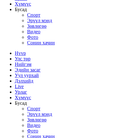
Хүмүүс
Бусад
Спорт
Эрүүл мэнд
Зөвлөгөө
Видео
Фото
Сонин хачин
Нүүр
Улс төр
Нийгэм
Эдийн засаг
Уул уурхай
Дэлхийд
Live
Урлаг
Хүмүүс
Бусад
Спорт
Эрүүл мэнд
Зөвлөгөө
Видео
Фото
Сонин хачин