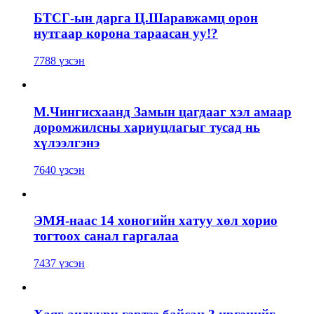
БТСГ-ын дарга Ц.Шаравжамц орон
нутгаар корона тараасан уу!?
7788 үзсэн
М.Чингисхаанд Замын цагдааг хэл амаар
доромжилсны хариуцлагыг тусад нь
хүлээлгэнэ
7640 үзсэн
ЭМЯ-наас 14 хоногийн хатуу хөл хорио
тогтоох санал гаргалаа
7437 үзсэн