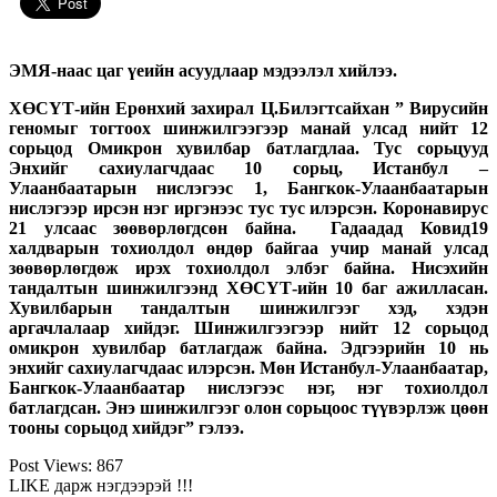
ЭМЯ-наас цаг үеийн асуудлаар мэдээлэл хийлээ.
ХӨСҮТ-ийн Ерөнхий захирал Ц.Билэгтсайхан ” Вирусийн
геномыг тогтоох шинжилгээгээр манай улсад нийт 12
сорьцод Омикрон хувилбар батлагдлаа. Тус сорьцууд
Энхийг сахиулагчдаас 10 сорьц, Истанбул –
Улаанбаатарын нислэгээс 1, Бангкок-Улаанбаатарын
нислэгээр ирсэн нэг иргэнээс тус тус илэрсэн. Коронавирус
21 улсаас зөөвөрлөгдсөн байна. Гадаадад Ковид19
халдварын тохиолдол өндөр байгаа учир манай улсад
зөөвөрлөгдөж ирэх тохиолдол элбэг байна. Нисэхийн
тандалтын шинжилгээнд ХӨСҮТ-ийн 10 баг ажилласан.
Хувилбарын тандалтын шинжилгээг хэд, хэдэн
аргачлалаар хийдэг. Шинжилгээгээр нийт 12 сорьцод
омикрон хувилбар батлагдаж байна. Эдгээрийн
10 нь
энхийг сахиулагчдаас илэрсэн. Мөн Истанбул-Улаанбаатар,
Бангкок-Улаанбаатар нислэгээс нэг, нэг тохиолдол
батлагдсан.
Энэ шинжилгээг олон сорьцоос түүвэрлэж цөөн
тооны сорьцод хийдэг” гэлээ.
Post Views:
867
LIKE дарж нэгдээрэй !!!