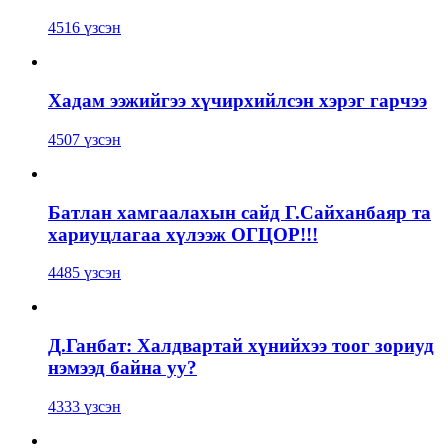
4516 үзсэн
Хадам ээжийгээ хүчирхийлсэн хэрэг гарчээ
4507 үзсэн
Батлан хамгаалахын сайд Г.Сайханбаяр та
хариуцлагаа хүлээж ОГЦОР!!!
4485 үзсэн
Д.Ганбат: Халдвартай хүнийхээ тоог зориуд
нэмээд байна уу?
4333 үзсэн