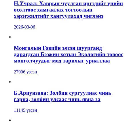
Н.Учрал: Хаврын чуулган иргэдийг үнийн
өсөлтөөс хамгаалах тогтоолын
хэрэгжилтийг хангуулахад чиглэнэ
2026-03-06
Монголын Говийн элсэн шуурганд
дарагдсан Бээжин хотын Экологийн төвөөс
монголчуудыг мод тарихыг уриаллаа
27906 үзсэн
Б.Ариунзаяа: Золбин сургуулиас чинь
гарна, золбин улсаас чинь явна за
11145 үзсэн