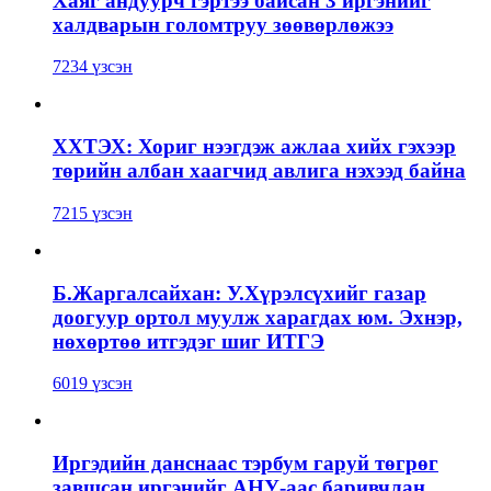
Хаяг андуурч гэртээ байсан 3 иргэнийг
халдварын голомтруу зөөвөрлөжээ
7234 үзсэн
ХХТЭХ: Хориг нээгдэж ажлаа хийх гэхээр
төрийн албан хаагчид авлига нэхээд байна
7215 үзсэн
Б.Жаргалсайхан: У.Хүрэлсүхийг газар
доогуур ортол муулж харагдах юм. Эхнэр,
нөхөртөө итгэдэг шиг ИТГЭ
6019 үзсэн
Иргэдийн данснаас тэрбум гаруй төгрөг
завшсан иргэнийг АНУ-аас баривчлан