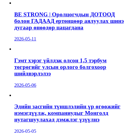
BE STRONG | Оролцогчдын ДОТООД
болон ГАДААД ертөнцөөр аялуулах шинэ
дугаар өнөөдөр цацагдана
2026-05-11
Гэмт хэрэг үйлдэж олсон 1,5 тэрбум
төгрөгийг улсын орлого болгохоор
шийдвэрлэлээ
2026-05-06
Эдийн засгийн түншлэлийн үр өгөөжийг
нэмэгдүүлж, компаниудыг Монголд
нутагшуулахад дэмжлэг үзүүлнэ
2026-05-05