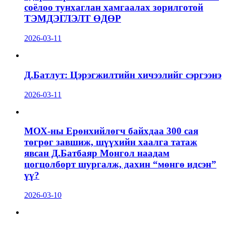
соёлоо тунхаглан хамгаалах зорилготой
ТЭМДЭГЛЭЛТ ӨДӨР
2026-03-11
Д.Батлут: Цэрэгжилтийн хичээлийг сэргээнэ
2026-03-11
МОХ-ны Ерөнхийлөгч байхдаа 300 сая
төгрөг завшиж, шүүхийн хаалга татаж
явсан Д.Батбаяр Монгол наадам
цогцолборт шургалж, дахин “мөнгө идсэн”
үү?
2026-03-10