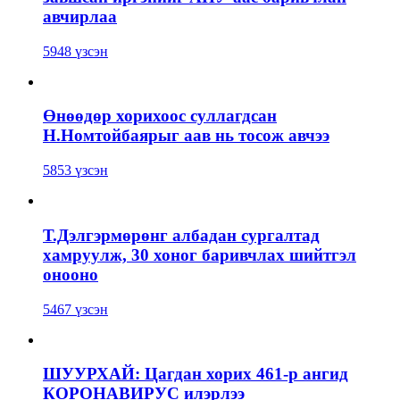
авчирлаа
5948 үзсэн
Өнөөдөр хорихоос суллагдсан
Н.Номтойбаярыг аав нь тосож авчээ
5853 үзсэн
Т.Дэлгэрмөрөнг албадан сургалтад
хамруулж, 30 хоног баривчлах шийтгэл
онооно
5467 үзсэн
ШУУРХАЙ: Цагдан хорих 461-р ангид
КОРОНАВИРУС илэрлээ