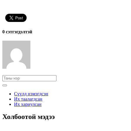
0 cэтгэгдэлтэй
Сүүлд нэмэгдсэн
Их таалагдсан
Их хариулсан
Холбоотой мэдээ