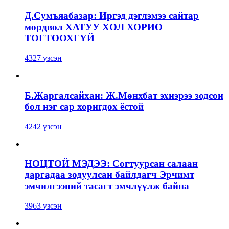
Д.Сумъяабазар: Иргэд дэглэмээ сайтар
мөрдвөл ХАТУУ ХӨЛ ХОРИО
ТОГТООХГҮЙ
4327 үзсэн
Б.Жаргалсайхан: Ж.Мөнхбат эхнэрээ зодсон
бол нэг сар хоригдох ёстой
4242 үзсэн
НОЦТОЙ МЭДЭЭ: Согтуурсан салаан
даргадаа зодуулсан байлдагч Эрчимт
эмчилгээний тасагт эмчлүүлж байна
3963 үзсэн