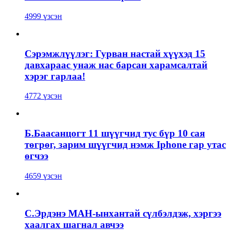
4999 үзсэн
Сэрэмжлүүлэг: Гурван настай хүүхэд 15
давхараас унаж нас барсан харамсалтай
хэрэг гарлаа!
4772 үзсэн
Б.Баасанцогт 11 шүүгчид тус бүр 10 сая
төгрөг, зарим шүүгчид нэмж Iphone гар утас
өгчээ
4659 үзсэн
С.Эрдэнэ МАН-ынхантай сүлбэлдэж, хэргээ
хаалгах шагнал авчээ