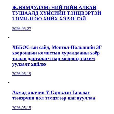
Ж.НЯМДУЛАМ: НИЙТИЙН АЛБАН
ТУШААЛД ХҮЙСИЙН ТЭНЦВЭРТЭЙ
ТОМИЛГОО ХИЙХ ХЭРЭГТЭЙ
2026-05-27
ХББОС-ын сайд, Монгол-Польшийн ЗГ
хоорондын комиссын хуралдааны хоёр
талын даргалагч нар хооронд цахим
уулзалт хийлээ
2026-05-19
Ахмад хилчин Ү.Сэргэлэн Гавьяат
тээвэрчин цол тэмдэгээр шагнууллаа
2026-05-15