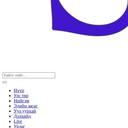
Нүүр
Улс төр
Нийгэм
Эдийн засаг
Уул уурхай
Дэлхийд
Live
Урлаг