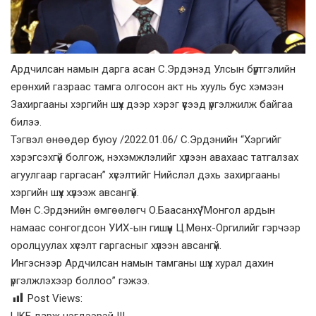
Ардчилсан намын дарга асан С.Эрдэнэд Улсын бүртгэлийн
ерөнхий газраас тамга олгосон акт нь хууль бус хэмээн
Захиргааны хэргийн шүүх дээр хэрэг үүсээд үргэлжилж байгаа
билээ.
Тэгвэл өнөөдөр буюу /2022.01.06/ С.Эрдэнийн “Хэргийг
хэрэгсэхгүй болгож, нэхэмжлэлийг хүлээн авахаас татгалзах
агуулгаар гаргасан” хүсэлтийг Нийслэл дэхь захиргааны
хэргийн шүүх хүлээж авсангүй.
Мөн С.Эрдэнийн өмгөөлөгч О.Баасанхүү “Монгол ардын
намаас сонгогдсон УИХ-ын гишүүн Ц.Мөнх-Оргилийг гэрчээр
оролцуулах хүсэлт гаргасныг хүлээн авсангүй.
Ингэснээр Ардчилсан намын тамганы шүүх хурал дахин
үргэлжлэхээр боллоо” гэжээ.
Post Views:
LIKE дарж нэгдээрэй !!!