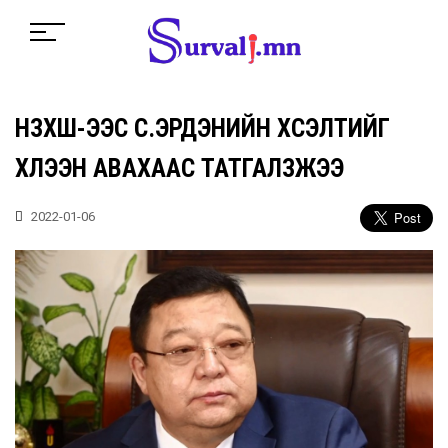
НЗХШ-ЭЭС С.ЭРДЭНИЙН ХҮСЭЛТИЙГ
ХҮЛЭЭН АВАХААС ТАТГАЛЗЖЭЭ
2022-01-06