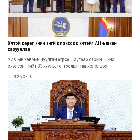
Хүчтэй сөрөг хүчин хүчгүй олонхоос хүчтэйг АН-ынхан
харууллаа
УИХ-ын хаврын чуулган өнгөрсөн 3 дугаар сарын 16-нд
эхэлсэн. Нийт 33 хууль, тогтоолын төсөл хэлэлцэх
2026-07-02