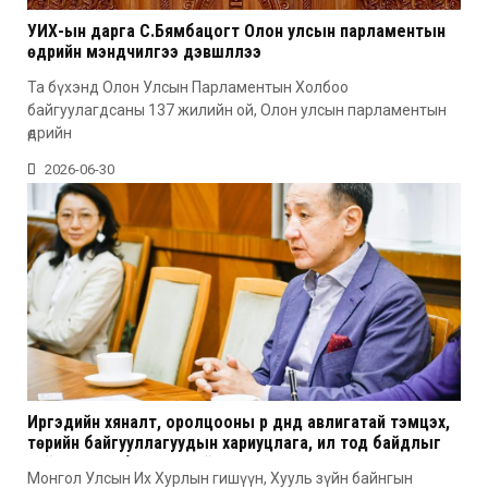
УИХ-ын дарга С.Бямбацогт Олон улсын парламентын
өдрийн мэндчилгээ дэвшүүллээ
Та бүхэнд Олон Улсын Парламентын Холбоо
байгуулагдсаны 137 жилийн ой, Олон улсын парламентын
өдрийн
2026-06-30
Иргэдийн хяналт, оролцооны үр дүнд авлигатай тэмцэх,
төрийн байгууллагуудын хариуцлага, ил тод байдлыг
сайжруулах боломжтой гэв
Монгол Улсын Их Хурлын гишүүн, Хууль зүйн байнгын