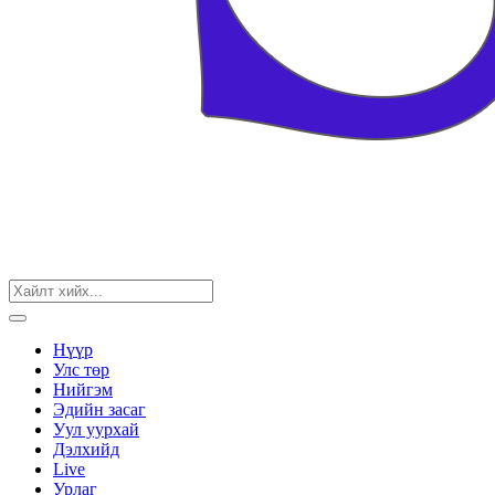
Нүүр
Улс төр
Нийгэм
Эдийн засаг
Уул уурхай
Дэлхийд
Live
Урлаг