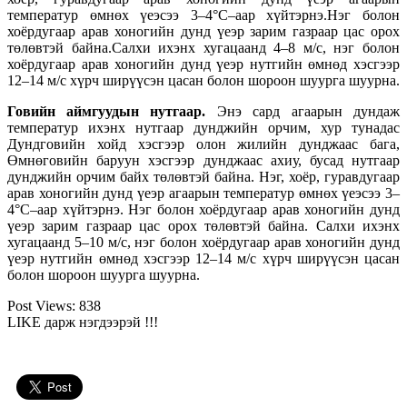
температур өмнөх үеэсээ 3–4°С–аар хүйтэрнэ.Нэг болон
хоёрдугаар арав хоногийн дунд үеэр зарим газраар цас орох
төлөвтэй байна.Салхи ихэнх хугацаанд 4–8 м/с, нэг болон
хоёрдугаар арав хоногийн дунд үеэр нутгийн өмнөд хэсгээр
12–14 м/с хүрч ширүүсэн цасан болон шороон шуурга шуурна.
Говийн аймгуудын нутгаар.
Энэ сард агаарын дундаж
температур ихэнх нутгаар дунджийн орчим, хур тунадас
Дундговийн хойд хэсгээр олон жилийн дунджаас бага,
Өмнөговийн баруун хэсгээр дунджаас ахиу, бусад нутгаар
дунджийн орчим байх төлөвтэй байна. Нэг, хоёр, гуравдугаар
арав хоногийн дунд үеэр агаарын температур өмнөх үеэсээ 3–
4°С–аар хүйтэрнэ. Нэг болон хоёрдугаар арав хоногийн дунд
үеэр зарим газраар цас орох төлөвтэй байна. Салхи ихэнх
хугацаанд 5–10 м/с, нэг болон хоёрдугаар арав хоногийн дунд
үеэр нутгийн өмнөд хэсгээр 12–14 м/с хүрч ширүүсэн цасан
болон шороон шуурга шуурна.
Post Views:
838
LIKE дарж нэгдээрэй !!!