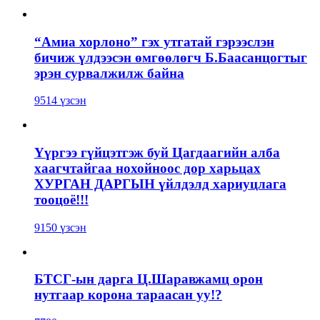
“Амиа хорлоно” гэх утгатай гэрээслэн
бичиж үлдээсэн өмгөөлөгч Б.Баасанцогтыг
эрэн сурвалжилж байна
9514 үзсэн
Үүргээ гүйцэтгэж буй Цагдаагийн алба
хаагчтайгаа нохойноос дор харьцах
ХУРГАН ДАРГЫН үйлдэлд хариуцлага
тооцоё!!!
9150 үзсэн
БТСГ-ын дарга Ц.Шаравжамц орон
нутгаар корона тараасан уу!?