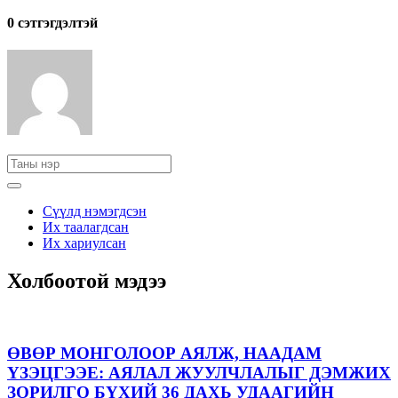
0 cэтгэгдэлтэй
Сүүлд нэмэгдсэн
Их таалагдсан
Их хариулсан
Холбоотой мэдээ
ӨВӨР МОНГОЛООР АЯЛЖ, НААДАМ
ҮЗЭЦГЭЭЕ: АЯЛАЛ ЖУУЛЧЛАЛЫГ ДЭМЖИХ
ЗОРИЛГО БҮХИЙ 36 ДАХЬ УДААГИЙН