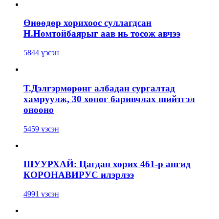
Өнөөдөр хорихоос суллагдсан
Н.Номтойбаярыг аав нь тосож авчээ
5844 үзсэн
Т.Дэлгэрмөрөнг албадан сургалтад
хамруулж, 30 хоног баривчлах шийтгэл
онооно
5459 үзсэн
ШУУРХАЙ: Цагдан хорих 461-р ангид
КОРОНАВИРУС илэрлээ
4991 үзсэн