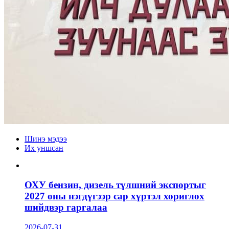
Шинэ мэдээ
Их уншсан
ОХУ бензин, дизель түлшний экспортыг
2027 оны нэгдүгээр сар хүртэл хориглох
шийдвэр гаргалаа
2026-07-31