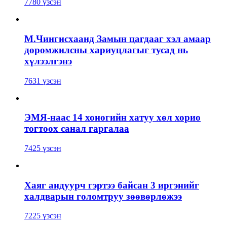
7780 үзсэн
М.Чингисхаанд Замын цагдааг хэл амаар
доромжилсны хариуцлагыг тусад нь
хүлээлгэнэ
7631 үзсэн
ЭМЯ-наас 14 хоногийн хатуу хөл хорио
тогтоох санал гаргалаа
7425 үзсэн
Хаяг андуурч гэртээ байсан 3 иргэнийг
халдварын голомтруу зөөвөрлөжээ
7225 үзсэн