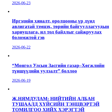
2026-06-23
Иргэдийн хяналт, оролцооны үр дүнд
авлигатай тэмцэх, төрийн байгууллагуудын
хариуцлага, ил тод байдлыг сайжруулах
боломжтой гэв
2026-06-22
“Монгол Улсын Засгийн газар–Хөгжлийн
түншүүдийн уулзалт” боллоо
2026-06-19
Ж.НЯМДУЛАМ: НИЙТИЙН АЛБАН
ТУШААЛД ХҮЙСИЙН ТЭНЦВЭРТЭЙ
ТОМИЛГОО ХИЙХ ХЭРЭГТЭЙ