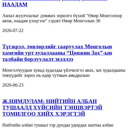
НААДАМ
Аялал жуулчлалыг дэмжих зорилго бүхий "Өвөр Монголоор
аялж, наадам үзэцгээе" сэдэвт Өвөр Монголын 36
2026-07-22
Түгжрэл, төвлөрлийг сааруулах Монголын
хамгийн урт худалдааны “Цонжин Зах”-ын
талбайн борлуулалт эхэллээ
Монголчуудын хувьд худалдаа үйлчилгээ авах, зах худалдааны
төвүүдийг зорих нь өдөр тутмын амьдралын
2026-06-23
Ж.НЯМДУЛАМ: НИЙТИЙН АЛБАН
ТУШААЛД ХҮЙСИЙН ТЭНЦВЭРТЭЙ
ТОМИЛГОО ХИЙХ ХЭРЭГТЭЙ
Нийтийн албан тушаал тэр дундаа удирдах шатны албан