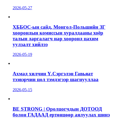
2026-05-27
ХББОС-ын сайд, Монгол-Польшийн ЗГ
хоорондын комиссын хуралдааны хоёр
талын даргалагч нар хооронд цахим
уулзалт хийлээ
2026-05-19
Ахмад хилчин Ү.Сэргэлэн Гавьяат
тээвэрчин цол тэмдэгээр шагнууллаа
2026-05-15
BE STRONG | Оролцогчдын ДОТООД
болон ГАДААД ертөнцөөр аялуулах шинэ