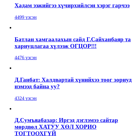
Хадам ээжийгээ хүчирхийлсэн хэрэг гарчээ
4499 үзсэн
Батлан хамгаалахын сайд Г.Сайханбаяр та
хариуцлагаа хүлээж ОГЦОР!!!
4476 үзсэн
Д.Ганбат: Халдвартай хүнийхээ тоог зориуд
нэмээд байна уу?
4324 үзсэн
Д.Сумъяабазар: Иргэд дэглэмээ сайтар
мөрдвөл ХАТУУ ХӨЛ ХОРИО
ТОГТООХГҮЙ