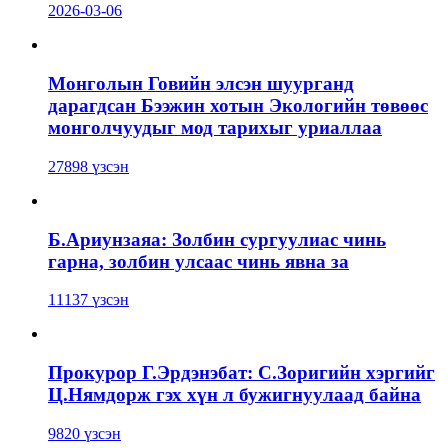
2026-03-06
Монголын Говийн элсэн шуурганд
дарагдсан Бээжин хотын Экологийн төвөөс
монголчуудыг мод тарихыг уриаллаа
27898 үзсэн
Б.Ариунзаяа: Золбин сургуулиас чинь
гарна, золбин улсаас чинь явна за
11137 үзсэн
Прокурор Г.Эрдэнэбат: С.Зоригийн хэргийг
Ц.Нямдорж гэх хүн л бужигнуулаад байна
9820 үзсэн