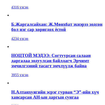
4316 үзсэн
Б.Жаргалсайхан: Ж.Мөнхбат эхнэрээ зодсон
бол нэг сар хоригдох ёстой
4234 үзсэн
НОЦТОЙ МЭДЭЭ: Согтуурсан салаан
даргадаа зодуулсан байлдагч Эрчимт
эмчилгээний тасагт эмчлүүлж байна
3955 үзсэн
Н.Алтанхуягийн эсрэг гурван “Э”-ийн хүч
хавсарсан АН-ын даргын сунгаа