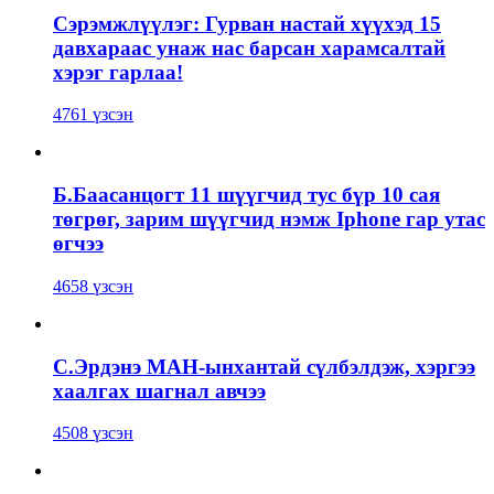
Сэрэмжлүүлэг: Гурван настай хүүхэд 15
давхараас унаж нас барсан харамсалтай
хэрэг гарлаа!
4761 үзсэн
Б.Баасанцогт 11 шүүгчид тус бүр 10 сая
төгрөг, зарим шүүгчид нэмж Iphone гар утас
өгчээ
4658 үзсэн
С.Эрдэнэ МАН-ынхантай сүлбэлдэж, хэргээ
хаалгах шагнал авчээ
4508 үзсэн