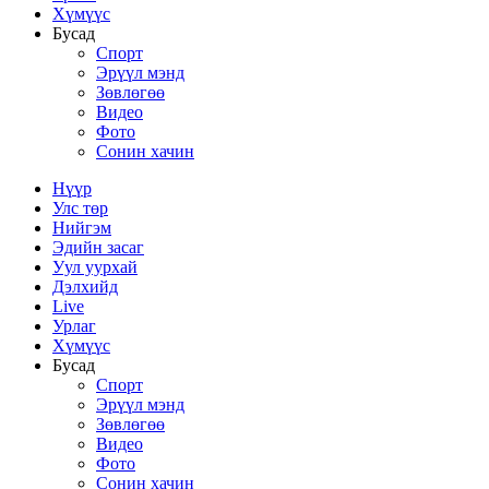
Хүмүүс
Бусад
Спорт
Эрүүл мэнд
Зөвлөгөө
Видео
Фото
Сонин хачин
Нүүр
Улс төр
Нийгэм
Эдийн засаг
Уул уурхай
Дэлхийд
Live
Урлаг
Хүмүүс
Бусад
Спорт
Эрүүл мэнд
Зөвлөгөө
Видео
Фото
Сонин хачин