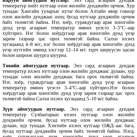
Баруун аймгуудын нутгаар.
Энэ сард агаарын дундаж
температур нийт нутгаар олон жилийн дунджийн орчим. Хур
тунадас Хангайн уулархаг нутаг болон Алтайн өвөр говиор
олон жилийн дунджаас ахиу, бусад нутгаар дунджийн орчим
байх төлөвтэй байна. Нэг, хоёр, гуравдугаар арав хоногийн
дунд үеэр агаарын температур өмнөх үеэсээ 3–5°С–аар
хүйтэрнэ. Нэг болон хоёрдугаар арав хоногийн дунд үеэр
зарим газраар цас орох төлөвтэй байна. Салхи ихэнх
хугацаанд 4–8 м/с, нэг болон хоёрдугаар арав хоногийн дунд
үеэр нутгийн өмнөд хэсгээр 12–14 м/с хүрч ширүүсэн цасан
болон шороон шуурга шуурна.
Төвийн аймгуудын нутгаар.
Энэ сард агаарын дундаж
температур ихэнх нутгаар олон жилийн дунджаас дулаан, хур
тунадас олон жилийн дунджаас бага орох төлөвтэй байна.
Нэг, хоёр, гуравдугаар арав хоногийн дунд үеэр агаарын
температур өмнөх үеэсээ 3–4°С–аар хүйтэрнэ.Нэг болон
хоёрдугаар арав хоногийн дунд үеэр зарим газраар цас орох
төлөвтэй байна.Салхи ихэнх хугацаанд 5–10 м/с байна.
Зүүн аймгуудын нутгаар.
Энэ сард агаарын дундаж
температур Сүхбаатарын ихэнх нутгаар олон жилийн
дунджийн орчим, бусад нутгаар олон жилийн дунджаас
дулаан, хур тунадас Хэнтийн ихэнх нутгаар ОЖД–аас бага,
бусад нутгаар дунджийн орчим байх төлөвтэй байна. Нэгд,
хоёр, гуравдугаар арав хоногийн дунд үеэр агаарын