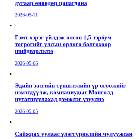
дугаар өнөөдөр цацагдана
2026-05-11
Гэмт хэрэг үйлдэж олсон 1,5 тэрбум
төгрөгийг улсын орлого болгохоор
шийдвэрлэлээ
2026-05-06
Эдийн засгийн түншлэлийн үр өгөөжийг
нэмэгдүүлж, компаниудыг Монголд
нутагшуулахад дэмжлэг үзүүлнэ
2026-05-05
Сайжрах уулаас үлэггүрвэлийн чулуужсан