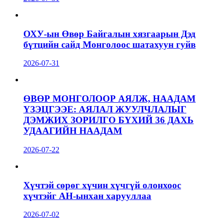
ОХУ-ын Өвөр Байгалын хязгаарын Дэд
бүтцийн сайд Монголоос шатахуун гуйв
2026-07-31
ӨВӨР МОНГОЛООР АЯЛЖ, НААДАМ
ҮЗЭЦГЭЭЕ: АЯЛАЛ ЖУУЛЧЛАЛЫГ
ДЭМЖИХ ЗОРИЛГО БҮХИЙ 36 ДАХЬ
УДААГИЙН НААДАМ
2026-07-22
Хүчтэй сөрөг хүчин хүчгүй олонхоос
хүчтэйг АН-ынхан харууллаа
2026-07-02