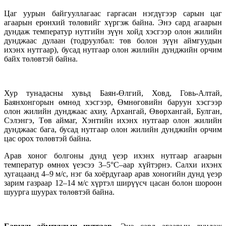
Цаг уурын байгууллагаас гаргасан нэгдүгээр сарын цаг
агаарын ерөнхий төлөвийг хүргэж байна. Энэ сард агаарын
дундаж температур нутгийн зүүн хойд хэсгээр олон жилийн
дунджаас дулаан (тодруулбал: төв болон зүүн аймгуудын
ихэнх нутгаар), бусад нутгаар олон жилийн дунджийн орчим
байх төлөвтэй байна.
Хур тунадасны хувьд Баян-Өлгий, Ховд, Говь-Алтай,
Баянхонгорын өмнөд хэсгээр, Өмнөговийн баруун хэсгээр
олон жилийн дунджаас ахиу, Архангай, Өвөрхангай, Булган,
Сэлэнгэ, Төв аймаг, Хэнтийн ихэнх нутгаар олон жилийн
дунджаас бага, бусад нутгаар олон жилийн дунджийн орчим
цас орох төлөвтэй байна.
Арав хоног болгоны дунд үеэр ихэнх нутгаар агаарын
температур өмнөх үеэсээ 3–5°С–аар хүйтэрнэ. Салхи ихэнх
хугацаанд 4–9 м/с, нэг ба хоёрдугаар арав хоногийн дунд үеэр
зарим газраар 12–14 м/с хүртэл ширүүсч цасан болон шороон
шуурга шуурах төлөвтэй байна.