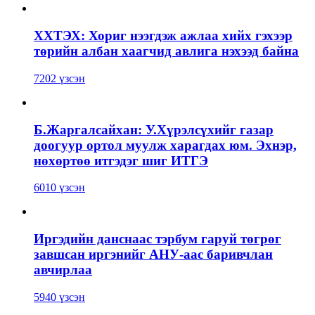
ХХТЭХ: Хориг нээгдэж ажлаа хийх гэхээр
төрийн албан хаагчид авлига нэхээд байна
7202 үзсэн
Б.Жаргалсайхан: У.Хүрэлсүхийг газар
доогуур ортол муулж харагдах юм. Эхнэр,
нөхөртөө итгэдэг шиг ИТГЭ
6010 үзсэн
Иргэдийн данснаас тэрбум гаруй төгрөг
завшсан иргэнийг АНУ-аас баривчлан
авчирлаа
5940 үзсэн