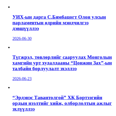
УИХ-ын дарга С.Бямбацогт Олон улсын
парламентын өдрийн мэндчилгээ
дэвшүүллээ
2026-06-30
Түгжрэл, төвлөрлийг сааруулах Монголын
хамгийн урт худалдааны “Цонжин Зах”-ын
талбайн борлуулалт эхэллээ
2026-06-23
“Эрдэнэс Тавантолгой” ХК Бортээгийн
ордын нээлтийг хийж, олборлолтын ажлыг
эхлүүллээ