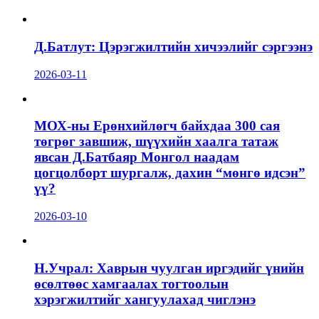
Д.Батлут: Цэрэгжилтийн хичээлийг сэргээнэ
2026-03-11
МОХ-ны Ерөнхийлөгч байхдаа 300 сая
төгрөг завшиж, шүүхийн хаалга татаж
явсан Д.Батбаяр Монгол наадам
цогцолборт шургалж, дахин “мөнгө идсэн”
үү?
2026-03-10
Н.Учрал: Хаврын чуулган иргэдийг үнийн
өсөлтөөс хамгаалах тогтоолын
хэрэгжилтийг хангуулахад чиглэнэ