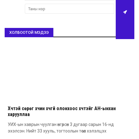
ХОЛБООТОЙ МЭДЭЭ
Хүчтэй сөрөг хүчин хүчгүй олонхоос хүчтэйг АН-ынхан
харууллаа
УИХ-ын хаврын чуулган өнгөрсөн 3 дугаар сарын 16-нд
эхэлсэн. Нийт 33 хууль, тогтоолын төсөл хэлэлцэх