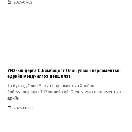
2026-07-02
УИХ-ын дарга С.Бямбацогт Олон улсын парламентын
өдрийн мэндчилгээ дэвшүүллээ
Та бүхэнд Олон Улсын Парламентын Холбоо
байгуулагдсаны 137 жилийн ой, Олон улсын парламентын
өдрийн
2026-06-30