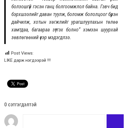
болзошгүй гэсэн ганц болгоомжлол байна. Гэвч бид
бэрхшээлийг даван туулж, боломж бололцоог бүрэн
дайчилж, хотын хөгжлийг урагшлуулахын төлөө
хамтдаа, багаараа зүтгэх болно” хэмээн шуурхай
зөвлөгөөний үеэр мэдэгдлээ.
Post Views:
LIKE дарж нэгдээрэй !!!
0 cэтгэгдэлтэй