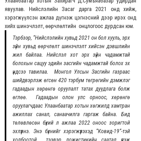
Улаанбаатар хотын Захирагч Д.Сумъяабазар удирдан
явуулав. Нийслэлийн Засаг дарга 2021 онд хийж,
хэрэгжүүлсэн ажлаа дүгнэж цэгнэсний дээр ирэх онд
хийх шинэчлэлт, өөрчлөлтийн онцлогоос дурдсан юм.
Тэрбээр, “Нийслэлийн хувьд 2021 он бол хууль, эрх
зүйн хувьд өөрчлөлт шинэчлэлт хийсэн дэвшлийн
жил байлаа. Нийслэл хот эрх зүйн чадамжтай
болохын сацуу эдийн засгийн чадамжтай болох эх
үндсээ тавилаа. Монгол Улсын Засгийн газраас
шийдвэрлэж өгсөн 420 тэрбум төгрөгийн дэмжлэг
гадаадын хөрөнгө оруулалт татах дуудлага болж
өглөө. Гадаадын олон улс орноос, хөрөнгө
оруулагчдаас Улаанбаатар хотын хөгжилд хамтран
ажиллах санал, санаачилга гаргаж байна. Бид
төлөвлөсөн бүхий л ажлаа 2022 оноос зоригтой
эхлүүлнэ. Энэ бүхнийг хэрэгжүүлэхэд “Ковид-19”-тэй
холбоотой тээвэр ложистикийн саатал үүсэж