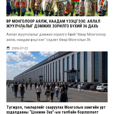
ӨВӨР МОНГОЛООР АЯЛЖ, НААДАМ ҮЗЭЦГЭЭЕ: АЯЛАЛ
ЖУУЛЧЛАЛЫГ ДЭМЖИХ ЗОРИЛГО БҮХИЙ 36 ДАХЬ
УДААГИЙН НААДАМ
Аялал жуулчлалыг дэмжих зорилго бүхий "Өвөр Монголоор
аялж, наадам үзэцгээе" сэдэвт Өвөр Монголын 36
2026-07-22
Түгжрэл, төвлөрлийг сааруулах Монголын хамгийн урт
худалдааны “Цонжин Зах”-ын талбайн борлуулалт