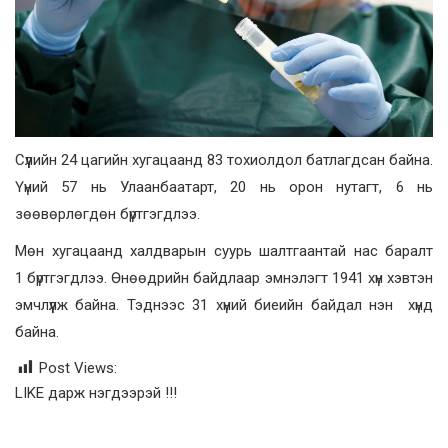
Сүүлийн 24 цагийн хугацаанд 83 тохиолдол батлагдсан байна.
Үүний 57 нь Улаанбаатарт, 20 нь орон нутагт, 6 нь
зөөвөрлөгдөн бүртгэгдлээ.
Мөн хугацаанд халдварын суурь шалтгаантай нас баралт
1 бүртгэгдлээ. Өнөөдрийн байдлаар эмнэлэгт 1941 хүн хэвтэн
эмчлүүлж байна. Тэднээс 31 хүний биеийн байдал нэн хүнд
байна.
Post Views:
LIKE дарж нэгдээрэй !!!