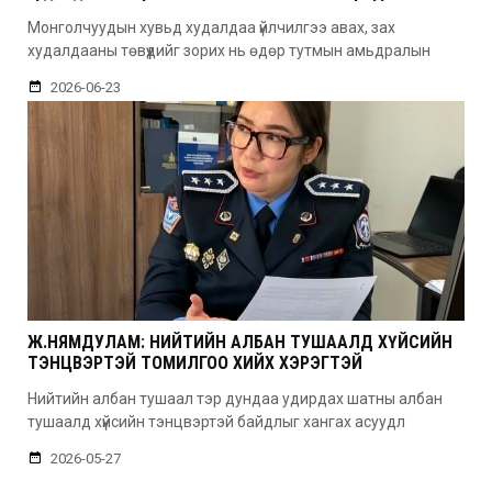
эхэллээ
Монголчуудын хувьд худалдаа үйлчилгээ авах, зах
худалдааны төвүүдийг зорих нь өдөр тутмын амьдралын
2026-06-23
Ж.НЯМДУЛАМ: НИЙТИЙН АЛБАН ТУШААЛД ХҮЙСИЙН
ТЭНЦВЭРТЭЙ ТОМИЛГОО ХИЙХ ХЭРЭГТЭЙ
Нийтийн албан тушаал тэр дундаа удирдах шатны албан
тушаалд хүйсийн тэнцвэртэй байдлыг хангах асуудл
2026-05-27