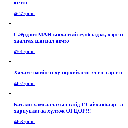
өгчээ
4657 үзсэн
С.Эрдэнэ МАН-ынхантай сүлбэлдэж, хэргээ
хаалгах шагнал авчээ
4501 үзсэн
Хадам ээжийгээ хүчирхийлсэн хэрэг гарчээ
4492 үзсэн
Батлан хамгаалахын сайд Г.Сайханбаяр та
хариуцлагаа хүлээж ОГЦОР!!!
4468 үзсэн