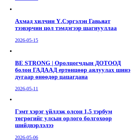
Ахмад хилчин Ү.Сэргэлэн Гавьяат
тээвэрчин цол тэмдэгээр шагнууллаа
2026-05-15
BE STRONG | Оролцогчдын ДОТООД
болон ГАДААД ертөнцөөр аялуулах шинэ
дугаар өнөөдөр цацагдана
2026-05-11
Гэмт хэрэг үйлдэж олсон 1,5 тэрбум
төгрөгийг улсын орлого болгохоор
шийдвэрлэлээ
2026-05-06