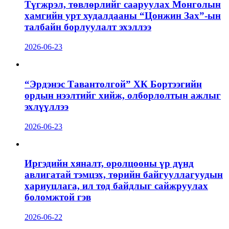
Түгжрэл, төвлөрлийг сааруулах Монголын
хамгийн урт худалдааны “Цонжин Зах”-ын
талбайн борлуулалт эхэллээ
2026-06-23
“Эрдэнэс Тавантолгой” ХК Бортээгийн
ордын нээлтийг хийж, олборлолтын ажлыг
эхлүүллээ
2026-06-23
Иргэдийн хяналт, оролцооны үр дүнд
авлигатай тэмцэх, төрийн байгууллагуудын
хариуцлага, ил тод байдлыг сайжруулах
боломжтой гэв
2026-06-22