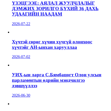
ҮЗЭЦГЭЭЕ: АЯЛАЛ ЖУУЛЧЛАЛЫГ
ДЭМЖИХ ЗОРИЛГО БҮХИЙ 36 ДАХЬ
УДААГИЙН НААДАМ
2026-07-22
Хүчтэй сөрөг хүчин хүчгүй олонхоос
хүчтэйг АН-ынхан харууллаа
2026-07-02
УИХ-ын дарга С.Бямбацогт Олон улсын
парламентын өдрийн мэндчилгээ
дэвшүүллээ
2026-06-30