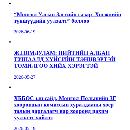
“Монгол Улсын Засгийн газар–Хөгжлийн
түншүүдийн уулзалт” боллоо
2026-06-19
Ж.НЯМДУЛАМ: НИЙТИЙН АЛБАН
ТУШААЛД ХҮЙСИЙН ТЭНЦВЭРТЭЙ
ТОМИЛГОО ХИЙХ ХЭРЭГТЭЙ
2026-05-27
ХББОС-ын сайд, Монгол-Польшийн ЗГ
хоорондын комиссын хуралдааны хоёр
талын даргалагч нар хооронд цахим
уулзалт хийлээ
2026-05-19