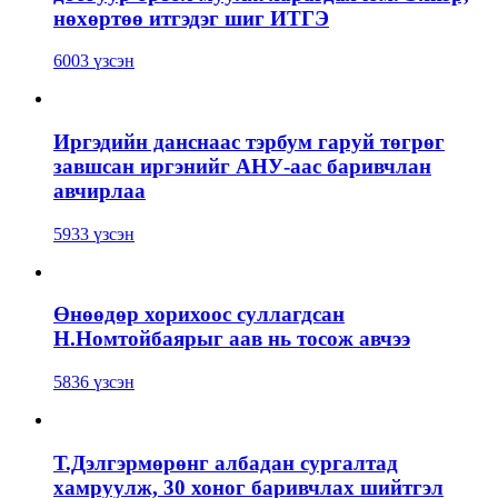
нөхөртөө итгэдэг шиг ИТГЭ
6003 үзсэн
Иргэдийн данснаас тэрбум гаруй төгрөг
завшсан иргэнийг АНУ-аас баривчлан
авчирлаа
5933 үзсэн
Өнөөдөр хорихоос суллагдсан
Н.Номтойбаярыг аав нь тосож авчээ
5836 үзсэн
Т.Дэлгэрмөрөнг албадан сургалтад
хамруулж, 30 хоног баривчлах шийтгэл