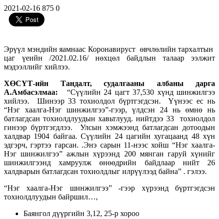
2021-02-16
875
0
Эрүүл мэндийн яамнаас Коронавируст өвчлөлийн тархалтын
цаг үеийн /2021.02.16/ нөхцөл байдлын талаар ээлжит
мэдээллийг хийлээ.
ХӨСҮТ-ийн Тандалт, судалгааны албаны дарга
А.Амбасэлмаа:
“Сүүлийн 24 цагт 37,530 хүнд шинжилгээ
хийлээ. Шинээр 33 тохиолдол бүртгэгдсэн. Үүнээс ес нь
“Нэг хаалга-Нэг шинжилгээ”-гээр, үлдсэн 24 нь өмнө нь
батлагдсан тохиолдлуудын хавьтлууд. нийтдээ 33 тохиолдол
гинээр бүртгэгдлээ. Улсын хэмжээнд батлагдсан дотоодын
халдвар 1904 байгаа. Сүүлийн 24 цагийн хугацаанд 48 хүн
эдгэрч, гэртээ гарсан. .Энэ сарын 11-нээс хойш “Нэг хаалга-
Нэг шинжилгээ” ажлын хүрээнд 200 мянган гаруй хүнийг
шинжилгээнд хамруулж өнөөдрийн байдлаар нийт 26
халдварын батлагдсан тохиолдлыг илрүүлээд байна” . гэлээ.
“Нэг хаалга-Нэг шинжилгээ” -гээр хүрээнд бүртгэгдсэн
тохиолдлуудын байршил…,
Баянгол дүүргийн 3,12, 25-р хороо