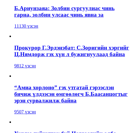
Б.Ариунзаяа: Золбин сургуулиас чинь
гарна, золбин улсаас чинь явна за
11130 үзсэн
Прокурор Г.Эрдэнэбат: С.Зоригийн хэргийг
Ц.Нямдорж гэх хүн л бужигнуулаад байна
9812 үзсэн
“Амиа хорлоно” гэх утгатай гэрээслэн
бичиж үлдээсэн өмгөөлөгч Б.Баасанцогтыг
эрэн сурвалжилж байна
9507 үзсэн