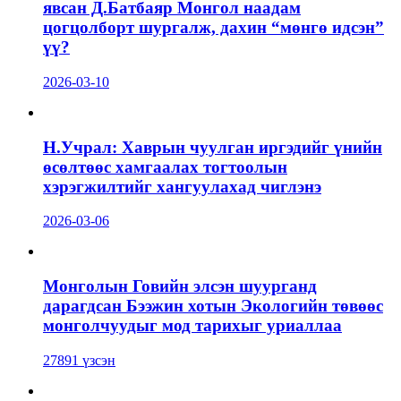
явсан Д.Батбаяр Монгол наадам
цогцолборт шургалж, дахин “мөнгө идсэн”
үү?
2026-03-10
Н.Учрал: Хаврын чуулган иргэдийг үнийн
өсөлтөөс хамгаалах тогтоолын
хэрэгжилтийг хангуулахад чиглэнэ
2026-03-06
Монголын Говийн элсэн шуурганд
дарагдсан Бээжин хотын Экологийн төвөөс
монголчуудыг мод тарихыг уриаллаа
27891 үзсэн