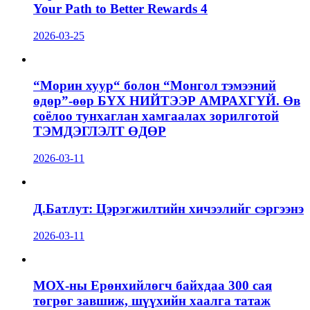
Your Path to Better Rewards 4
2026-03-25
“Морин хуур“ болон “Монгол тэмээний
өдөр”-өөр БҮХ НИЙТЭЭР АМРАХГҮЙ. Өв
соёлоо тунхаглан хамгаалах зорилготой
ТЭМДЭГЛЭЛТ ӨДӨР
2026-03-11
Д.Батлут: Цэрэгжилтийн хичээлийг сэргээнэ
2026-03-11
МОХ-ны Ерөнхийлөгч байхдаа 300 сая
төгрөг завшиж, шүүхийн хаалга татаж