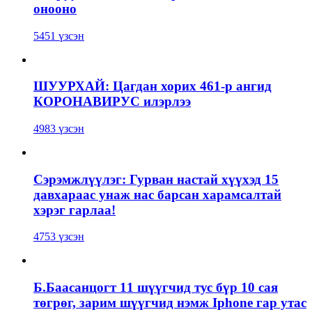
онооно
5451 үзсэн
ШУУРХАЙ: Цагдан хорих 461-р ангид
КОРОНАВИРУС илэрлээ
4983 үзсэн
Сэрэмжлүүлэг: Гурван настай хүүхэд 15
давхараас унаж нас барсан харамсалтай
хэрэг гарлаа!
4753 үзсэн
Б.Баасанцогт 11 шүүгчид тус бүр 10 сая
төгрөг, зарим шүүгчид нэмж Iphone гар утас