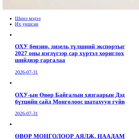
Шинэ мэдээ
Их уншсан
ОХУ бензин, дизель түлшний экспортыг
2027 оны нэгдүгээр сар хүртэл хориглох
шийдвэр гаргалаа
2026-07-31
ОХУ-ын Өвөр Байгалын хязгаарын Дэд
бүтцийн сайд Монголоос шатахуун гуйв
2026-07-31
ӨВӨР МОНГОЛООР АЯЛЖ, НААДАМ