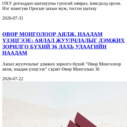
ОХУ дотооддоо шатахууны гүнзгий хямрал, хомсдолд орсон.
Нэг ялангуяа Оросын захын муж, тосгон шатаху
2026-07-31
ӨВӨР МОНГОЛООР АЯЛЖ, НААДАМ
ҮЗЭЦГЭЭЕ: АЯЛАЛ ЖУУЛЧЛАЛЫГ ДЭМЖИХ
ЗОРИЛГО БҮХИЙ 36 ДАХЬ УДААГИЙН
НААДАМ
Аялал жуулчлалыг дэмжих зорилго бүхий "Өвөр Монголоор
аялж, наадам үзэцгээе" сэдэвт Өвөр Монголын 36
2026-07-22