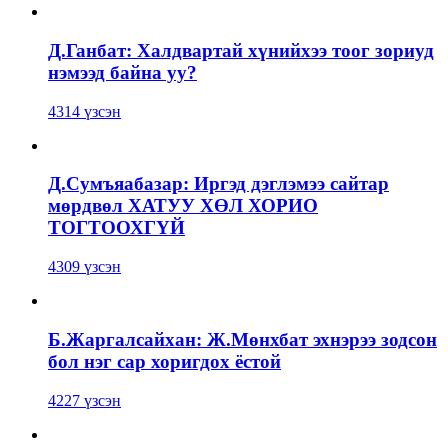
Д.Ганбат: Халдвартай хүнийхээ тоог зориуд
нэмээд байна уу?
4314 үзсэн
Д.Сумъяабазар: Иргэд дэглэмээ сайтар
мөрдвөл ХАТУУ ХӨЛ ХОРИО
ТОГТООХГҮЙ
4309 үзсэн
Б.Жаргалсайхан: Ж.Мөнхбат эхнэрээ зодсон
бол нэг сар хоригдох ёстой
4227 үзсэн