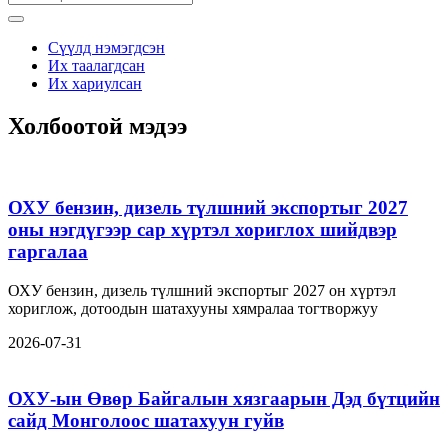
Сүүлд нэмэгдсэн
Их таалагдсан
Их хариулсан
Холбоотой мэдээ
ОХУ бензин, дизель түлшний экспортыг 2027
оны нэгдүгээр сар хүртэл хориглох шийдвэр
гаргалаа
ОХУ бензин, дизель түлшний экспортыг 2027 он хүртэл
хориглож, дотоодын шатахууны хямралаа тогтворжуу
2026-07-31
ОХУ-ын Өвөр Байгалын хязгаарын Дэд бүтцийн
сайд Монголоос шатахуун гуйв