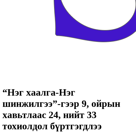
“Нэг хаалга-Нэг
шинжилгээ”-гээр 9, ойрын
хавьтлаас 24, нийт 33
тохиолдол бүртгэгдлээ