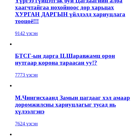
Үүргээ гүйцэтгэж буй Цагдаагийн алба
хаагчтайгаа нохойноос дор харьцах
ХУРГАН ДАРГЫН үйлдэлд хариуцлага
тооцоё!!!
9142 үзсэн
БТСГ-ын дарга Ц.Шаравжамц орон
нутгаар корона тараасан уу!?
7773 үзсэн
М.Чингисхаанд Замын цагдааг хэл амаар
доромжилсны хариуцлагыг тусад нь
хүлээлгэнэ
7624 үзсэн