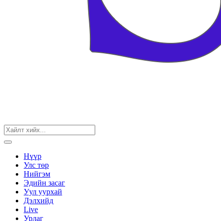
Нүүр
Улс төр
Нийгэм
Эдийн засаг
Уул уурхай
Дэлхийд
Live
Урлаг