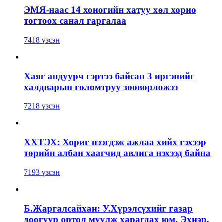
ЭМЯ-наас 14 хоногийн хатуу хөл хорио
тогтоох санал гаргалаа
7418 үзсэн
Хаяг андуурч гэртээ байсан 3 иргэнийг
халдварын голомтруу зөөвөрлөжээ
7218 үзсэн
ХХТЭХ: Хориг нээгдэж ажлаа хийх гэхээр
төрийн албан хаагчид авлига нэхээд байна
7193 үзсэн
Б.Жаргалсайхан: У.Хүрэлсүхийг газар
доогуур ортол муулж харагдах юм. Эхнэр,