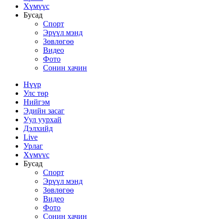
Хүмүүс
Бусад
Спорт
Эрүүл мэнд
Зөвлөгөө
Видео
Фото
Сонин хачин
Нүүр
Улс төр
Нийгэм
Эдийн засаг
Уул уурхай
Дэлхийд
Live
Урлаг
Хүмүүс
Бусад
Спорт
Эрүүл мэнд
Зөвлөгөө
Видео
Фото
Сонин хачин