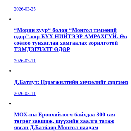
2026-03-25
“Морин хуур“ болон “Монгол тэмээний
өдөр”-өөр БҮХ НИЙТЭЭР АМРАХГҮЙ. Өв
соёлоо тунхаглан хамгаалах зорилготой
ТЭМДЭГЛЭЛТ ӨДӨР
2026-03-11
Д.Батлут: Цэрэгжилтийн хичээлийг сэргээнэ
2026-03-11
МОХ-ны Ерөнхийлөгч байхдаа 300 сая
төгрөг завшиж, шүүхийн хаалга татаж
явсан Д.Батбаяр Монгол наадам