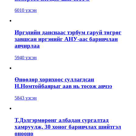
6010 үзсэн
Иргэдийн данснаас тэрбум гаруй төгрөг
завшсан иргэнийг АНУ-аас баривчлан
авчирлаа
5940 үзсэн
Өнөөдөр хорихоос суллагдсан
Н.Номтойбаярыг аав нь тосож авчээ
5843 үзсэн
Т.Дэлгэрмөрөнг албадан сургалтад
хамруулж, 30 хоног баривчлах шийтгэл
онооно