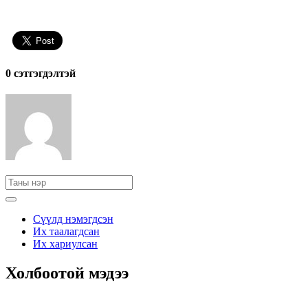
0 cэтгэгдэлтэй
Сүүлд нэмэгдсэн
Их таалагдсан
Их хариулсан
Холбоотой мэдээ