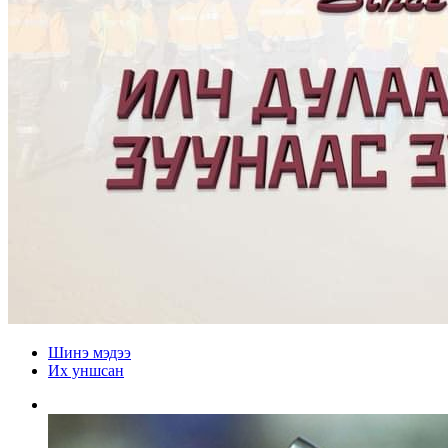
Шинэ мэдээ
Их уншсан