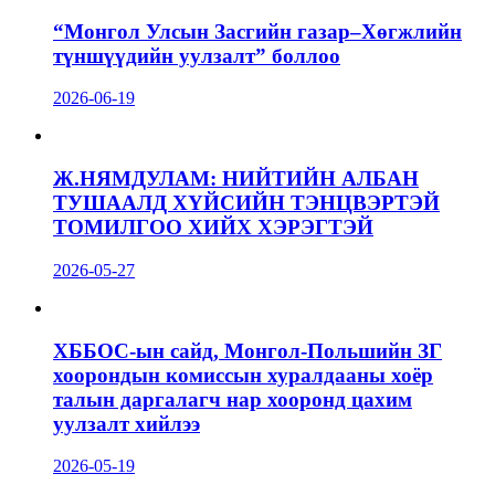
“Монгол Улсын Засгийн газар–Хөгжлийн
түншүүдийн уулзалт” боллоо
2026-06-19
Ж.НЯМДУЛАМ: НИЙТИЙН АЛБАН
ТУШААЛД ХҮЙСИЙН ТЭНЦВЭРТЭЙ
ТОМИЛГОО ХИЙХ ХЭРЭГТЭЙ
2026-05-27
ХББОС-ын сайд, Монгол-Польшийн ЗГ
хоорондын комиссын хуралдааны хоёр
талын даргалагч нар хооронд цахим
уулзалт хийлээ
2026-05-19