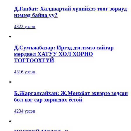
Д.Ганбат: Халдвартай хүнийхээ тоог зориуд
нэмээд байна уу?
4322 үзсэн
Д.Сумъяабазар: Иргэд дэглэмээ сайтар
мөрдвөл ХАТУУ ХӨЛ ХОРИО
ТОГТООХГҮЙ
4316 үзсэн
Б.Жаргалсайхан: Ж.Мөнхбат эхнэрээ зодсон
бол нэг сар хоригдох ёстой
4234 үзсэн