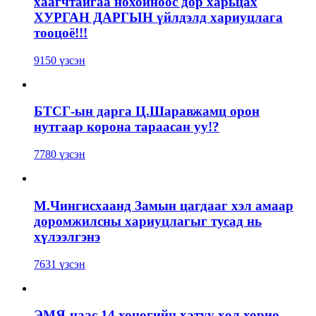
хаагчтайгаа нохойноос дор харьцах
ХУРГАН ДАРГЫН үйлдэлд хариуцлага
тооцоё!!!
9150 үзсэн
БТСГ-ын дарга Ц.Шаравжамц орон
нутгаар корона тараасан уу!?
7780 үзсэн
М.Чингисхаанд Замын цагдааг хэл амаар
доромжилсны хариуцлагыг тусад нь
хүлээлгэнэ
7631 үзсэн
ЭМЯ-наас 14 хоногийн хатуу хөл хорио