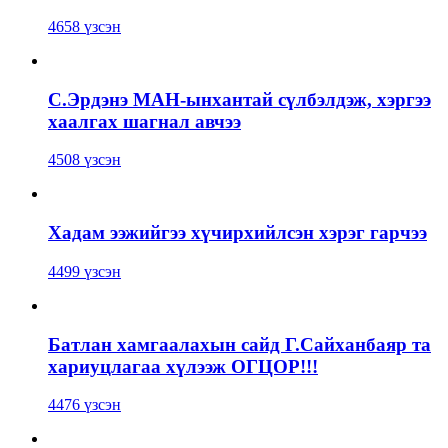
4658 үзсэн
С.Эрдэнэ МАН-ынхантай сүлбэлдэж, хэргээ
хаалгах шагнал авчээ
4508 үзсэн
Хадам ээжийгээ хүчирхийлсэн хэрэг гарчээ
4499 үзсэн
Батлан хамгаалахын сайд Г.Сайханбаяр та
хариуцлагаа хүлээж ОГЦОР!!!
4476 үзсэн