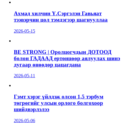
Ахмад хилчин Ү.Сэргэлэн Гавьяат
тээвэрчин цол тэмдэгээр шагнууллаа
2026-05-15
BE STRONG | Оролцогчдын ДОТООД
болон ГАДААД ертөнцөөр аялуулах шинэ
дугаар өнөөдөр цацагдана
2026-05-11
Гэмт хэрэг үйлдэж олсон 1,5 тэрбум
төгрөгийг улсын орлого болгохоор
шийдвэрлэлээ
2026-05-06