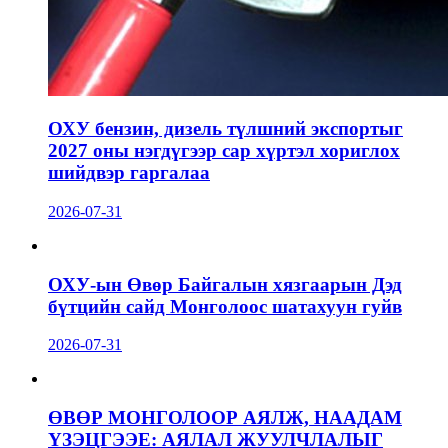
ОХУ бензин, дизель түлшний экспортыг
2027 оны нэгдүгээр сар хүртэл хориглох
шийдвэр гаргалаа
2026-07-31
ОХУ-ын Өвөр Байгалын хязгаарын Дэд
бүтцийн сайд Монголоос шатахуун гуйв
2026-07-31
ӨВӨР МОНГОЛООР АЯЛЖ, НААДАМ
ҮЗЭЦГЭЭЕ: АЯЛАЛ ЖУУЛЧЛАЛЫГ