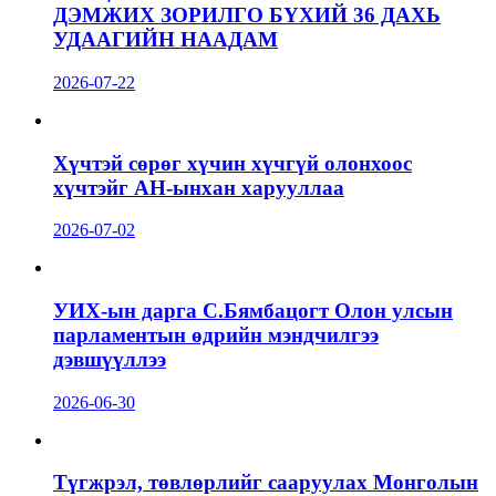
ДЭМЖИХ ЗОРИЛГО БҮХИЙ 36 ДАХЬ
УДААГИЙН НААДАМ
2026-07-22
Хүчтэй сөрөг хүчин хүчгүй олонхоос
хүчтэйг АН-ынхан харууллаа
2026-07-02
УИХ-ын дарга С.Бямбацогт Олон улсын
парламентын өдрийн мэндчилгээ
дэвшүүллээ
2026-06-30
Түгжрэл, төвлөрлийг сааруулах Монголын