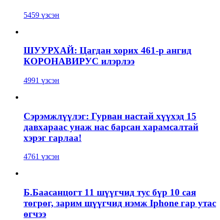
5459 үзсэн
ШУУРХАЙ: Цагдан хорих 461-р ангид
КОРОНАВИРУС илэрлээ
4991 үзсэн
Сэрэмжлүүлэг: Гурван настай хүүхэд 15
давхараас унаж нас барсан харамсалтай
хэрэг гарлаа!
4761 үзсэн
Б.Баасанцогт 11 шүүгчид тус бүр 10 сая
төгрөг, зарим шүүгчид нэмж Iphone гар утас
өгчээ