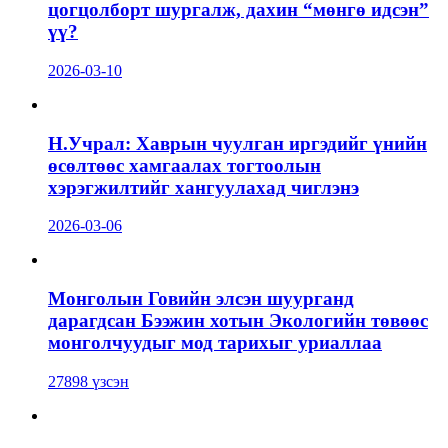
цогцолборт шургалж, дахин “мөнгө идсэн”
үү?
2026-03-10
Н.Учрал: Хаврын чуулган иргэдийг үнийн
өсөлтөөс хамгаалах тогтоолын
хэрэгжилтийг хангуулахад чиглэнэ
2026-03-06
Монголын Говийн элсэн шуурганд
дарагдсан Бээжин хотын Экологийн төвөөс
монголчуудыг мод тарихыг уриаллаа
27898 үзсэн