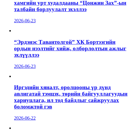
хамгийн урт худалдааны “Цонжин Зах”-ын
талбайн борлуулалт эхэллээ
2026-06-23
“Эрдэнэс Тавантолгой” ХК Бортээгийн
ордын нээлтийг хийж, олборлолтын ажлыг
эхлүүллээ
2026-06-23
Иргэдийн хяналт, оролцооны үр дүнд
авлигатай тэмцэх, төрийн байгууллагуудын
хариуцлага, ил тод байдлыг сайжруулах
боломжтой гэв
2026-06-22