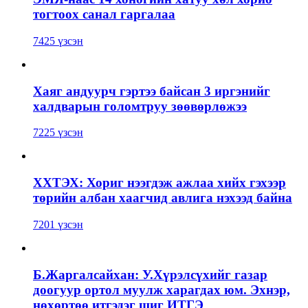
тогтоох санал гаргалаа
7425 үзсэн
Хаяг андуурч гэртээ байсан 3 иргэнийг
халдварын голомтруу зөөвөрлөжээ
7225 үзсэн
ХХТЭХ: Хориг нээгдэж ажлаа хийх гэхээр
төрийн албан хаагчид авлига нэхээд байна
7201 үзсэн
Б.Жаргалсайхан: У.Хүрэлсүхийг газар
доогуур ортол муулж харагдах юм. Эхнэр,
нөхөртөө итгэдэг шиг ИТГЭ