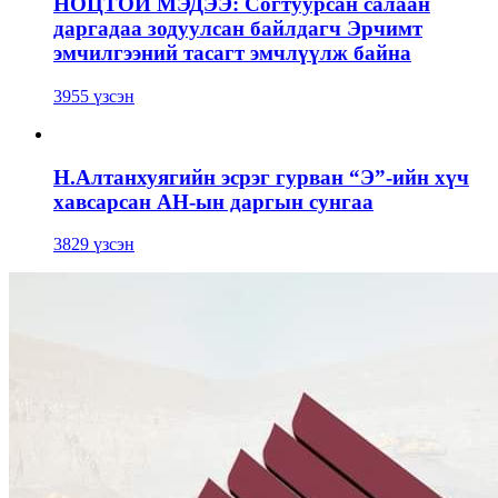
НОЦТОЙ МЭДЭЭ: Согтуурсан салаан
даргадаа зодуулсан байлдагч Эрчимт
эмчилгээний тасагт эмчлүүлж байна
3955 үзсэн
Н.Алтанхуягийн эсрэг гурван “Э”-ийн хүч
хавсарсан АН-ын даргын сунгаа
3829 үзсэн