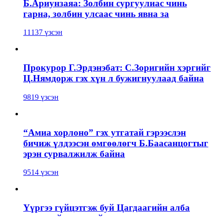
Б.Ариунзаяа: Золбин сургуулиас чинь
гарна, золбин улсаас чинь явна за
11137 үзсэн
Прокурор Г.Эрдэнэбат: С.Зоригийн хэргийг
Ц.Нямдорж гэх хүн л бужигнуулаад байна
9819 үзсэн
“Амиа хорлоно” гэх утгатай гэрээслэн
бичиж үлдээсэн өмгөөлөгч Б.Баасанцогтыг
эрэн сурвалжилж байна
9514 үзсэн
Үүргээ гүйцэтгэж буй Цагдаагийн алба