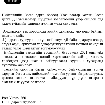
Нийслэлийн Засаг дарга бөгөөд Улаанбаатар хотын Засаг
дарга Д.Сумъяабазар шуурхай зөвлөгөөний үеэр онцлон хэд
хэдэн зүйлсийг удирдах ажилтнуудад сануулав.
-Алслагдсан гэр хороололд эмийн хангамж, үнэ ямар байгааг
шалгалт хийх
-Цэцэрлэг, сургуулийн хүнсний аюулгүй байдал, ариун цэвэр,
эрүүл ахуй, ариутгал халдваргүйжүүлэлтийн нөхцөл байдлын
талаар үзлэг шалгалтыг тогтмолжуулах
–
Нийслэлийн гамшгийн эрсдэлийг бууруулах 2021 оны үйл
ажиллагааны төлөвлөгөөний хэрэгжилтийг сайтар хангаж,
холбогдох дээд шатны байгууллагад хуулийн хугацаанд
хүргүүлж ажиллах
–
Төсвийн сахилга батыг сайжруулж, байгууллагын үргүй
зардлыг багасгаж, нийслэлийн өмчийн үр ашгийг дээшлүүлэх,
дотоод хяналт шалгалтаа сайжруулж, үр дүнг шаардаж
ажиллахыг үүрэг болголоо.
Post Views:
760
LIKE дарж нэгдээрэй !!!