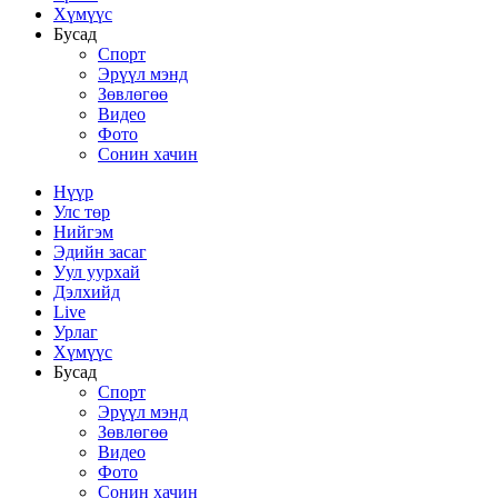
Хүмүүс
Бусад
Спорт
Эрүүл мэнд
Зөвлөгөө
Видео
Фото
Сонин хачин
Нүүр
Улс төр
Нийгэм
Эдийн засаг
Уул уурхай
Дэлхийд
Live
Урлаг
Хүмүүс
Бусад
Спорт
Эрүүл мэнд
Зөвлөгөө
Видео
Фото
Сонин хачин