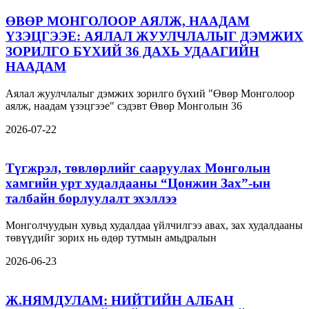
ӨВӨР МОНГОЛООР АЯЛЖ, НААДАМ
ҮЗЭЦГЭЭЕ: АЯЛАЛ ЖУУЛЧЛАЛЫГ ДЭМЖИХ
ЗОРИЛГО БҮХИЙ 36 ДАХЬ УДААГИЙН
НААДАМ
Аялал жуулчлалыг дэмжих зорилго бүхий "Өвөр Монголоор
аялж, наадам үзэцгээе" сэдэвт Өвөр Монголын 36
2026-07-22
Түгжрэл, төвлөрлийг сааруулах Монголын
хамгийн урт худалдааны “Цонжин Зах”-ын
талбайн борлуулалт эхэллээ
Монголчуудын хувьд худалдаа үйлчилгээ авах, зах худалдааны
төвүүдийг зорих нь өдөр тутмын амьдралын
2026-06-23
Ж.НЯМДУЛАМ: НИЙТИЙН АЛБАН