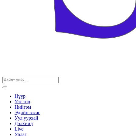
Нүүр
Улс төр
Нийгэм
Эдийн засаг
Уул уурхай
Дэлхийд
Live
Урлаг