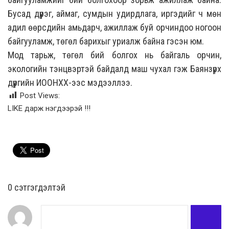
Бусад дүүрэг, аймаг, сумдын удирдлага, иргэдийг ч мөн
адил өөрсдийн амьдарч, ажиллаж буй орчиндоо ногоон
байгууламж, төгөл барихыг уриалж байна гэсэн юм.
Мод тарьж, төгөл бий болгох нь байгаль орчин,
экологийн тэнцвэртэй байдалд маш чухал гэж
Баянзүрх
дүүргийн ИООНХХ-ээс мэдээллээ.
Post Views:
LIKE дарж нэгдээрэй !!!
0 cэтгэгдэлтэй