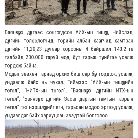
Баянзүрх дүүргээс сонгогдсон УИХ-ын гишүүд, Нийслэл,
дүүргийн төлөөлөгчид, төрийн албан хаагчид хамтран
дүүргийн 11,20,23 дугаар хорооны 4 байршил 143.2 га
талбайд 200.000 гаруй мод, бут тарьж түүнийгээ усалж
тордож байна.
Модыг зөвхөн тариад орхих биш сар бүр тордож, усалж,
ундаалж байх нь чухал. Тиймээс “УИХ-ын гишүүдийн
төгөл”, “НИТХ-ын төгөл”, “Баянзүрх дүүргийн ИТХ-ын
төгөл”, “Баянзүрх дүүргийн Засаг даргын тамгын газрын
төгөл” гэх нэршлүүдийг өгч, тарьсан модоо эргээд усалж,
ундаалдаг байх хариуцсан эзэдтэй болголоо.