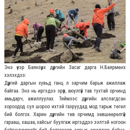
Энэ үеэр Баянзүрх дүүргийн Засаг дарга Н.Баярмөнх
хэлэхдээ:
Дүүргий даргын хувьд ганц л зарчим барьж ажиллаж
байгаа. Энэ нь иргэдээ эрүүл, аюулгүй тав тухтай орчинд
амьдарч, ажиллуулах. Тиймээс дүүргийн алслагдсан
хороодод сул шороо ихтэй газруудад мод тарьж төгөл
бий болгох. Харин дүүргийн төв орчимд зөвшөөрөлгүй
гарааш, хашаа, хайсыг буулгаж иргэддээ ээлтэй ногоон
байгууламжийг бий болгохоор зорьж ажиллаж байна.