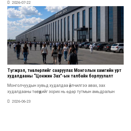
2026-07-22
Түгжрэл, төвлөрлийг сааруулах Монголын хамгийн урт
худалдааны “Цонжин Зах”-ын талбайн борлуулалт
эхэллээ
Монголчуудын хувьд худалдаа үйлчилгээ авах, зах
худалдааны төвүүдийг зорих нь өдөр тутмын амьдралын
2026-06-23