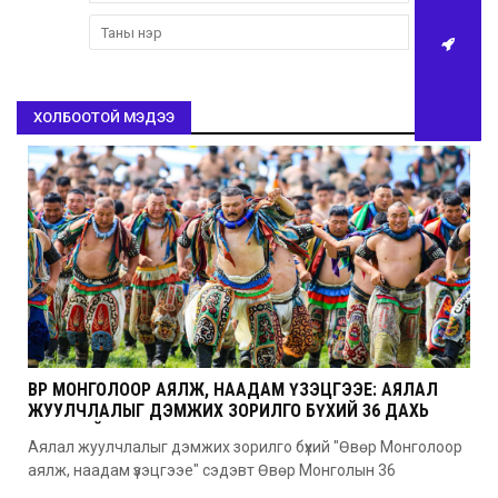
ХОЛБООТОЙ МЭДЭЭ
ӨВӨР МОНГОЛООР АЯЛЖ, НААДАМ ҮЗЭЦГЭЭЕ: АЯЛАЛ
ЖУУЛЧЛАЛЫГ ДЭМЖИХ ЗОРИЛГО БҮХИЙ 36 ДАХЬ
УДААГИЙН НААДАМ
Аялал жуулчлалыг дэмжих зорилго бүхий "Өвөр Монголоор
аялж, наадам үзэцгээе" сэдэвт Өвөр Монголын 36