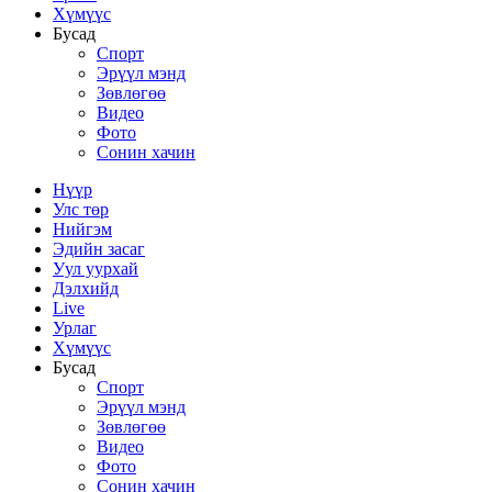
Хүмүүс
Бусад
Спорт
Эрүүл мэнд
Зөвлөгөө
Видео
Фото
Сонин хачин
Нүүр
Улс төр
Нийгэм
Эдийн засаг
Уул уурхай
Дэлхийд
Live
Урлаг
Хүмүүс
Бусад
Спорт
Эрүүл мэнд
Зөвлөгөө
Видео
Фото
Сонин хачин