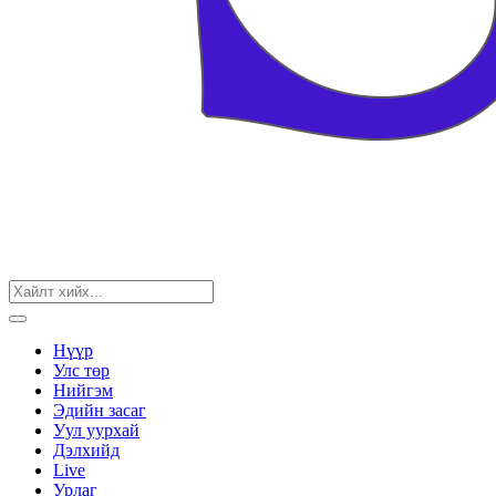
Нүүр
Улс төр
Нийгэм
Эдийн засаг
Уул уурхай
Дэлхийд
Live
Урлаг