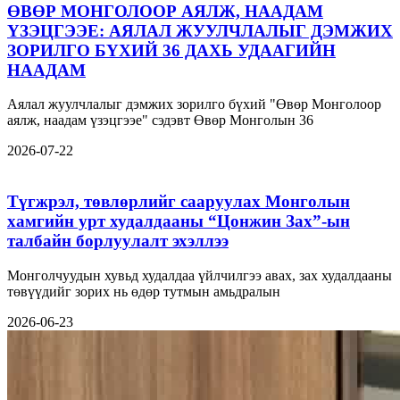
ӨВӨР МОНГОЛООР АЯЛЖ, НААДАМ
ҮЗЭЦГЭЭЕ: АЯЛАЛ ЖУУЛЧЛАЛЫГ ДЭМЖИХ
ЗОРИЛГО БҮХИЙ 36 ДАХЬ УДААГИЙН
НААДАМ
Аялал жуулчлалыг дэмжих зорилго бүхий "Өвөр Монголоор
аялж, наадам үзэцгээе" сэдэвт Өвөр Монголын 36
2026-07-22
Түгжрэл, төвлөрлийг сааруулах Монголын
хамгийн урт худалдааны “Цонжин Зах”-ын
талбайн борлуулалт эхэллээ
Монголчуудын хувьд худалдаа үйлчилгээ авах, зах худалдааны
төвүүдийг зорих нь өдөр тутмын амьдралын
2026-06-23