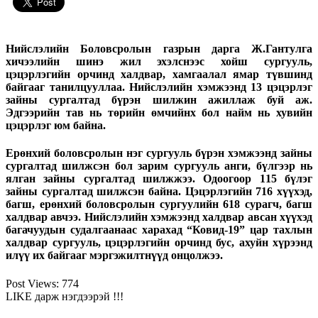
Нийслэлийн Боловсролын газрын дарга Ж.Гантулга
хичээлийн шинэ жил эхэлснээс хойш сургууль,
цэцэрлэгийн орчинд халдвар, хамгаалал ямар түвшинд
байгааг танилцууллаа. Нийслэлийн хэмжээнд 13 цэцэрлэг
зайны сургалтад бүрэн шилжин ажиллаж буй аж.
Эдгээрийн тав нь төрийн өмчийнх бол найм нь хувийн
цэцэрлэг юм байна.
Ерөнхий боловсролын нэг сургууль бүрэн хэмжээнд зайны
сургалтад шилжсэн бол зарим сургууль анги, бүлгээр нь
ялган зайны сургалтад шилжжээ. Одоогоор 115 бүлэг
зайны сургалтад шилжсэн байна. Цэцэрлэгийн 716 хүүхэд,
багш, ерөнхий боловсролын сургуулийн 618 сурагч, багш
халдвар авчээ. Нийслэлийн хэмжээнд халдвар авсан хүүхэд
багачуудын судалгаанаас харахад “Ковид-19” цар тахлын
халдвар сургууль, цэцэрлэгийн орчинд бус, ахуйн хүрээнд
илүү их байгааг мэргэжилтнүүд онцолжээ.
Post Views:
774
LIKE дарж нэгдээрэй !!!