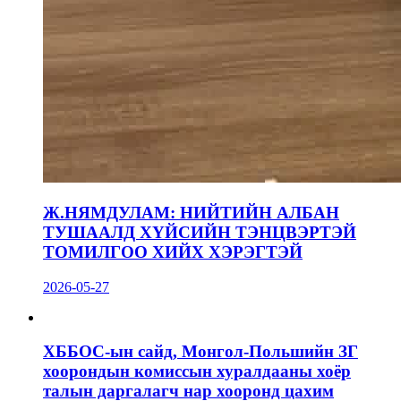
Ж.НЯМДУЛАМ: НИЙТИЙН АЛБАН
ТУШААЛД ХҮЙСИЙН ТЭНЦВЭРТЭЙ
ТОМИЛГОО ХИЙХ ХЭРЭГТЭЙ
2026-05-27
ХББОС-ын сайд, Монгол-Польшийн ЗГ
хоорондын комиссын хуралдааны хоёр
талын даргалагч нар хооронд цахим