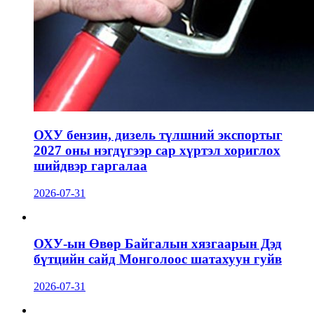
ОХУ бензин, дизель түлшний экспортыг
2027 оны нэгдүгээр сар хүртэл хориглох
шийдвэр гаргалаа
2026-07-31
ОХУ-ын Өвөр Байгалын хязгаарын Дэд
бүтцийн сайд Монголоос шатахуун гуйв
2026-07-31