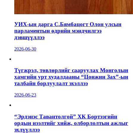
УИХ-ын дарга С.Бямбацогт Олон улсын
парламентын өдрийн мэндчилгээ
дэвшүүллээ
2026-06-30
Түгжрэл, төвлөрлийг сааруулах Монголын
хамгийн урт худалдааны “Цонжин Зах”-ын
талбайн борлуулалт эхэллээ
2026-06-23
“Эрдэнэс Тавантолгой” ХК Бортээгийн
ордын нээлтийг хийж, олборлолтын ажлыг
эхлүүллээ