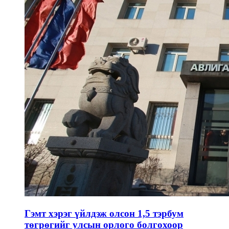
Гэмт хэрэг үйлдэж олсон 1,5 тэрбум
төгрөгийг улсын орлого болгохоор