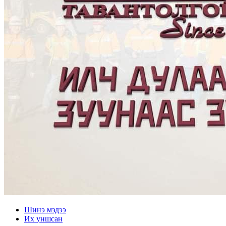
Шинэ мэдээ
Их уншсан