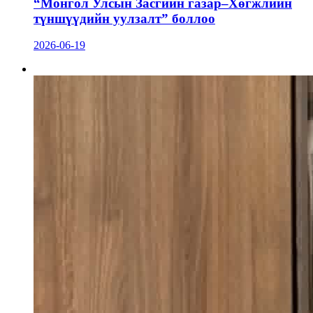
“Монгол Улсын Засгийн газар–Хөгжлийн
түншүүдийн уулзалт” боллоо
2026-06-19