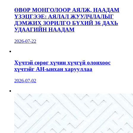
ӨВӨР МОНГОЛООР АЯЛЖ, НААДАМ
ҮЗЭЦГЭЭЕ: АЯЛАЛ ЖУУЛЧЛАЛЫГ
ДЭМЖИХ ЗОРИЛГО БҮХИЙ 36 ДАХЬ
УДААГИЙН НААДАМ
2026-07-22
Хүчтэй сөрөг хүчин хүчгүй олонхоос
хүчтэйг АН-ынхан харууллаа
2026-07-02