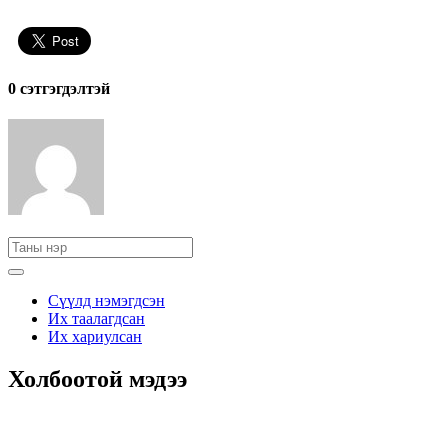
0 cэтгэгдэлтэй
Сүүлд нэмэгдсэн
Их таалагдсан
Их хариулсан
Холбоотой мэдээ