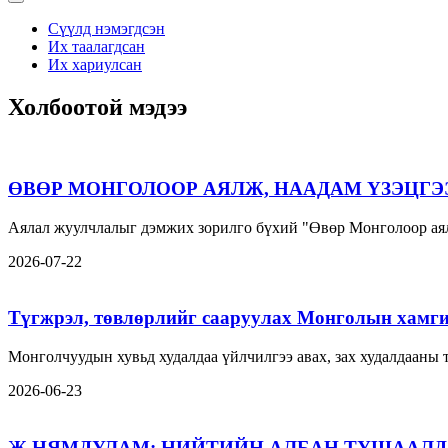
Сүүлд нэмэгдсэн
Их таалагдсан
Их хариулсан
Холбоотой мэдээ
ӨВӨР МОНГОЛООР АЯЛЖ, НААДАМ ҮЗЭЦГЭ
Аялал жуулчлалыг дэмжих зорилго бүхий "Өвөр Монголоор аял
2026-07-22
Түгжрэл, төвлөрлийг сааруулах Монголын хамги
Монголчуудын хувьд худалдаа үйлчилгээ авах, зах худалдааны
2026-06-23
Ж.НЯМДУЛАМ: НИЙТИЙН АЛБАН ТУШААЛД