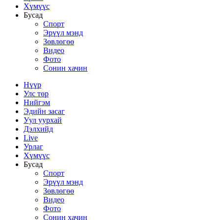
Хүмүүс
Бусад
Спорт
Эрүүл мэнд
Зөвлөгөө
Видео
Фото
Сонин хачин
Нүүр
Улс төр
Нийгэм
Эдийн засаг
Уул уурхай
Дэлхийд
Live
Урлаг
Хүмүүс
Бусад
Спорт
Эрүүл мэнд
Зөвлөгөө
Видео
Фото
Сонин хачин