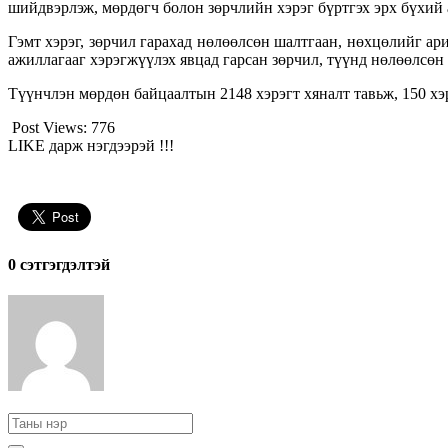
шийдвэрлэж, мөрдөгч болон зөрчлийн хэрэг бүртгэх эрх бүхий 
Гэмт хэрэг, зөрчил гарахад нөлөөлсөн шалтгаан, нөхцөлийг ари
ажиллагааг хэрэгжүүлэх явцад гарсан зөрчил, түүнд нөлөөлсөн
Түүнчлэн мөрдөн байцаалтын 2148 хэрэгт хяналт тавьж, 150 хэ
Post Views:
776
LIKE дарж нэгдээрэй !!!
0 cэтгэгдэлтэй