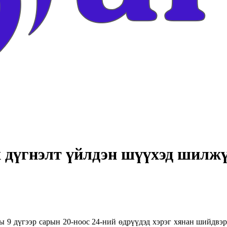
 дүгнэлт үйлдэн шүүхэд шилж
 9 дүгээр сарын 20-ноос 24-ний өдрүүдэд хэрэг хянан шийдвэр