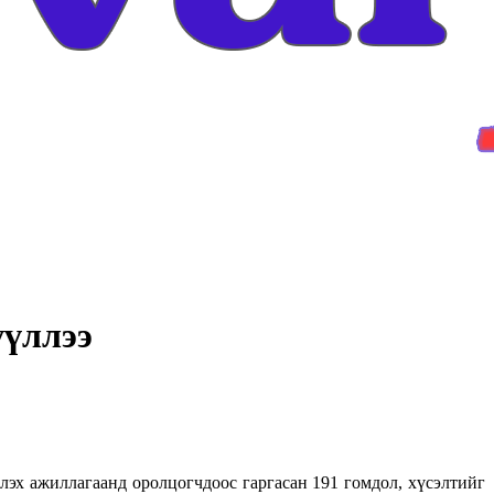
үүллээ
лэх ажиллагаанд оролцогчдоос гаргасан 191 гомдол, хүсэлтийг