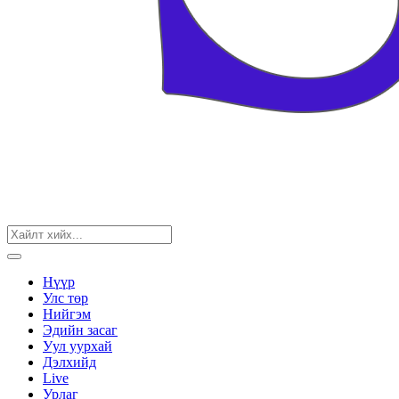
Нүүр
Улс төр
Нийгэм
Эдийн засаг
Уул уурхай
Дэлхийд
Live
Урлаг