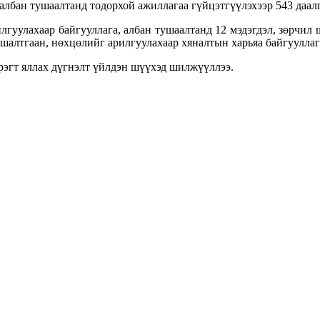
албан тушаалтанд тодорхой ажиллагаа гүйцэтгүүлэхээр 543 даалг
лгуулахаар байгууллага, албан тушаалтанд 12 мэдэгдэл, зөрчил 
 шалтгаан, нөхцөлийг арилгуулахаар хяналтын харьяа байгууллаг
рэгт яллах дүгнэлт үйлдэн шүүхэд шилжүүллээ.