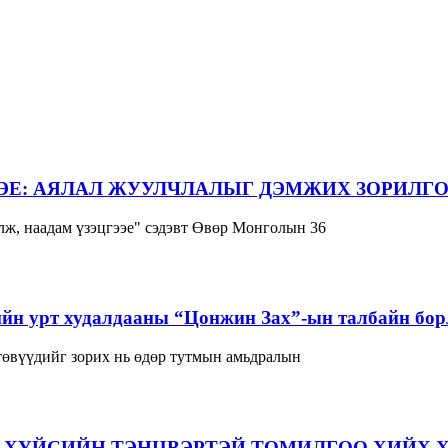
ЭЕ: АЯЛАЛ ЖУУЛЧЛАЛЫГ ДЭМЖИХ ЗОРИЛГО
ж, наадам үзэцгээе" сэдэвт Өвөр Монголын 36
йн урт худалдааны “Цонжин Зах”-ын талбайн борл
 төвүүдийг зорих нь өдөр тутмын амьдралын
 ХҮЙСИЙН ТЭНЦВЭРТЭЙ ТОМИЛГОО ХИЙХ 