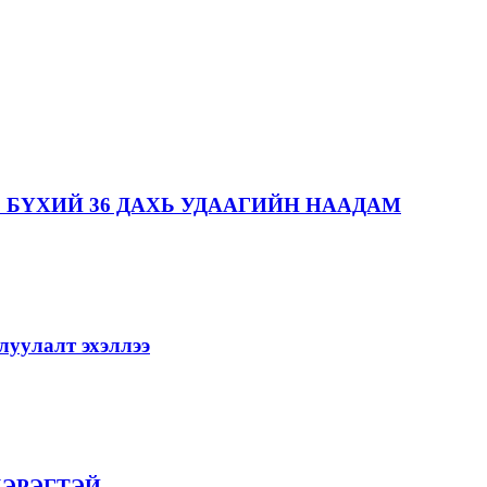
 БҮХИЙ 36 ДАХЬ УДААГИЙН НААДАМ
уулалт эхэллээ
ХЭРЭГТЭЙ