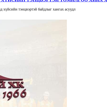
д хүйсийн тэнцвэртэй байдлыг хангах асуудл