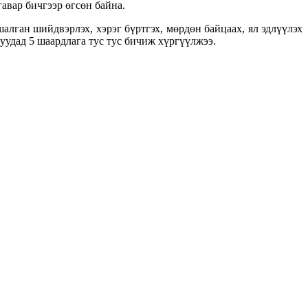
авар бичгээр өгсөн байна.
шалган шийдвэрлэх, хэрэг бүртгэх, мөрдөн байцаах, ял эдлүүлэх
уудад 5 шаардлага тус тус бичиж хүргүүлжээ.