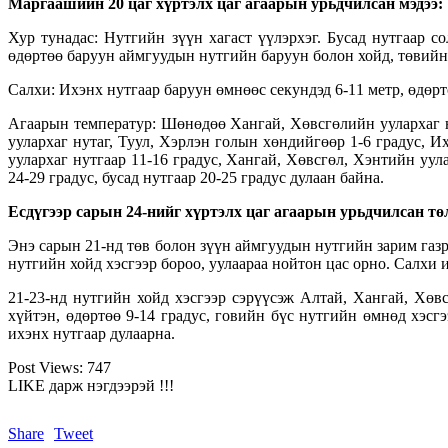
Маргаашийн 20 цаг хүртэлх цаг агаарын урьдчилсан мэдээ:
Хур тунадас: Нутгийн зүүн хагаст үүлэрхэг. Бусад нутгаар 
өдөртөө баруун аймгуудын нутгийн баруун болон хойд, төвийн
Салхи: Ихэнх нутгаар баруун өмнөөс секундэд 6-11 метр, өдөрт
Агаарын температур: Шөнөдөө Хангай, Хөвсгөлийн уулархаг ну
уулархаг нутаг, Туул, Хэрлэн голын хөндийгөөр 1-6 градус, И
уулархаг нутгаар 11-16 градус, Хангай, Хөвсгөл, Хэнтийн уул
24-29 градус, бусад нутгаар 20-25 градус дулаан байна.
Есдүгээр сарын 24-нийг хүртэлх цаг агаарын урьдчилсан тө
Энэ сарын 21-нд төв болон зүүн аймгуудын нутгийн зарим газр
нутгийн хойд хэсгээр бороо, уулаараа нойтон цас орно. Салхи 
21-23-нд нутгийн хойд хэсгээр сэрүүсэж Алтай, Хангай, Хөв
хүйтэн, өдөртөө 9-14 градус, говийн бүс нутгийн өмнөд хэсгэ
ихэнх нутгаар дулаарна.
Post Views:
747
LIKE дарж нэгдээрэй !!!
Share
Tweet