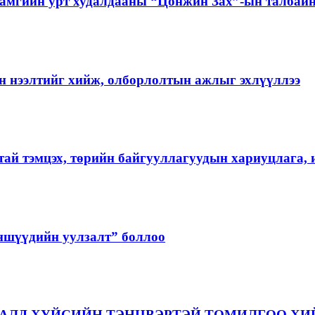
амгийн урт худалдааны “Цонжин Зах”-ын талбайн
н нээлтийг хийж, олборлолтын ажлыг эхлүүллээ
тай тэмцэх, төрийн байгууллагуудын хариуцлага, 
ншүүдийн уулзалт” боллоо
АЛД ХҮЙСИЙН ТЭНЦВЭРТЭЙ ТОМИЛГОО ХИ