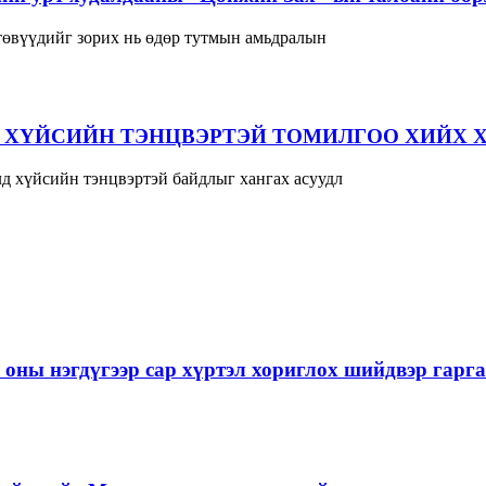
 төвүүдийг зорих нь өдөр тутмын амьдралын
 ХҮЙСИЙН ТЭНЦВЭРТЭЙ ТОМИЛГОО ХИЙХ 
д хүйсийн тэнцвэртэй байдлыг хангах асуудл
 оны нэгдүгээр сар хүртэл хориглох шийдвэр гарг