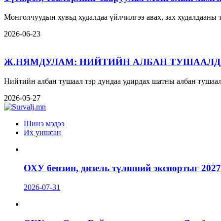
Монголчуудын хувьд худалдаа үйлчилгээ авах, зах худалдааны
2026-06-23
Ж.НЯМДУЛАМ: НИЙТИЙН АЛБАН ТУШААЛД
Нийтийн албан тушаал тэр дундаа удирдах шатны албан тушаал
2026-05-27
Шинэ мэдээ
Их уншсан
ОХУ бензин, дизель түлшний экспортыг 2027
2026-07-31