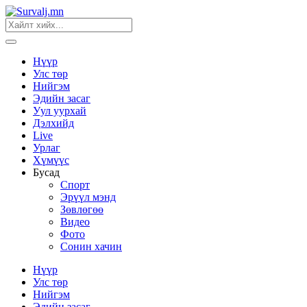
Нүүр
Улс төр
Нийгэм
Эдийн засаг
Уул уурхай
Дэлхийд
Live
Урлаг
Хүмүүс
Бусад
Спорт
Эрүүл мэнд
Зөвлөгөө
Видео
Фото
Сонин хачин
Нүүр
Улс төр
Нийгэм
Эдийн засаг