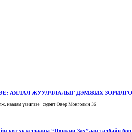
ЭЕ: АЯЛАЛ ЖУУЛЧЛАЛЫГ ДЭМЖИХ ЗОРИЛГО
ж, наадам үзэцгээе" сэдэвт Өвөр Монголын 36
йн урт худалдааны “Цонжин Зах”-ын талбайн борл