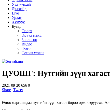
Уул уурхай
Дэлхийд
Live
Урлаг
Хүмүүс
Бусад
Спорт
Эрүүл мэнд
Зөвлөгөө
Видео
Фото
Сонин хачин
ЦУОШГ: Нутгийн зүүн хагаст 
2021-09-20
656
0
Share
Tweet
Өнөө маргаашдаа нутгийн зүүн хагаст бороо орж, сэрүүсэж, А