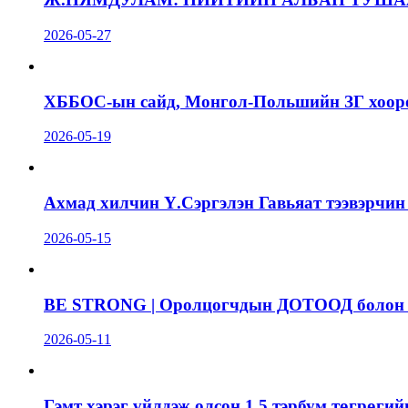
2026-05-27
ХББОС-ын сайд, Монгол-Польшийн ЗГ хоорон
2026-05-19
Ахмад хилчин Ү.Сэргэлэн Гавьяат тээвэрчин
2026-05-15
BE STRONG | Оролцогчдын ДОТООД болон Г
2026-05-11
Гэмт хэрэг үйлдэж олсон 1,5 тэрбум төгрөги