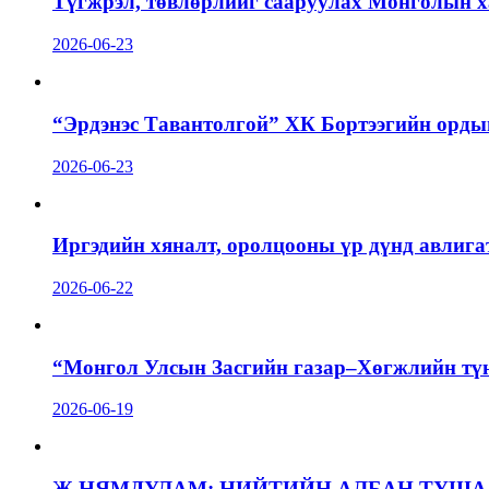
Түгжрэл, төвлөрлийг сааруулах Монголын х
2026-06-23
“Эрдэнэс Тавантолгой” ХК Бортээгийн орды
2026-06-23
Иргэдийн хяналт, оролцооны үр дүнд авлига
2026-06-22
“Монгол Улсын Засгийн газар–Хөгжлийн тү
2026-06-19
Ж.НЯМДУЛАМ: НИЙТИЙН АЛБАН ТУША