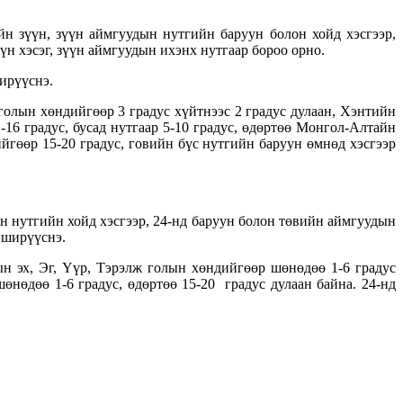
йн зүүн, зүүн аймгуудын нутгийн баруун болон хойд хэсгээр,
н хэсэг, зүүн аймгуудын ихэнх нутгаар бороо орно.
ширүүснэ.
голын хөндийгөөр 3 градус хүйтнээс 2 градус дулаан, Хэнтийн
-16 градус, бусад нутгаар 5-10 градус, өдөртөө Монгол-Алтайн
ийгөөр 15-20 градус, говийн бүс нутгийн баруун өмнөд хэсгээр
ын нутгийн хойд хэсгээр, 24-нд баруун болон төвийн аймгуудын
ч ширүүснэ.
ын эх, Эг, Үүр, Тэрэлж голын хөндийгөөр шөнөдөө 1-6 градус
 шөнөдөө 1-6 градус, өдөртөө 15-20 градус дулаан байна.
24-нд