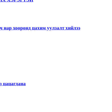
 нар хооронд цахим уулзалт хийлээ
 цацагдана