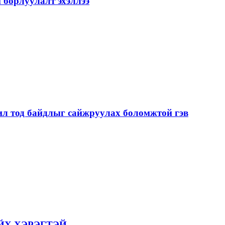
 борлуулалт эхэллээ
ил тод байдлыг сайжруулах боломжтой гэв
ЙХ ХЭРЭГТЭЙ