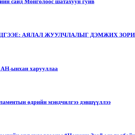
ийн сайд Монголоос шатахуун гуйв
ЦГЭЭЕ: АЯЛАЛ ЖУУЛЧЛАЛЫГ ДЭМЖИХ ЗОРИ
г АН-ынхан харууллаа
ламентын өдрийн мэндчилгээ дэвшүүллээ