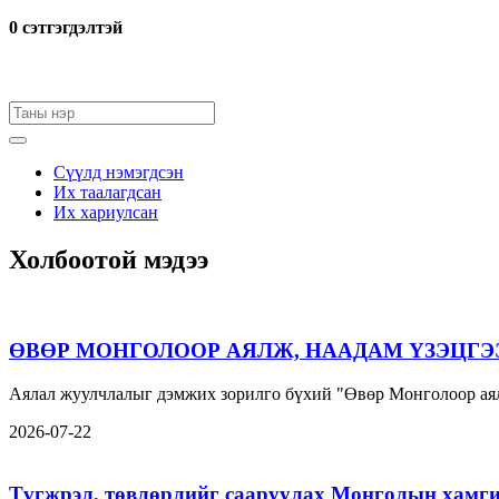
0 cэтгэгдэлтэй
Сүүлд нэмэгдсэн
Их таалагдсан
Их хариулсан
Холбоотой мэдээ
ӨВӨР МОНГОЛООР АЯЛЖ, НААДАМ ҮЗЭЦГЭ
Аялал жуулчлалыг дэмжих зорилго бүхий "Өвөр Монголоор аял
2026-07-22
Түгжрэл, төвлөрлийг сааруулах Монголын хамги