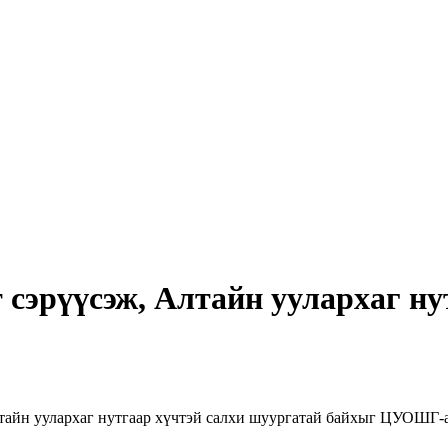
сэрүүсэж, Алтайн уулархаг ну
лтайн уулархаг нутгаар хүчтэй салхи шуургатай байхыг ЦУОШГ-а