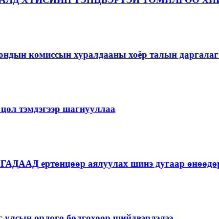
дын комиссын хуралдааны хоёр талын даргалагч
 цол тэмдэгээр шагнууллаа
АДААД ертөнцөөр аялуулах шинэ дугаар өнөөдөр
йг улсын орлого болгохоор шийдвэрлэлээ