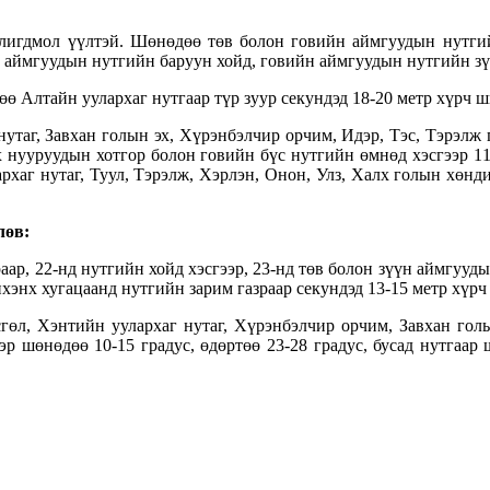
солигдмол үүлтэй. Шөнөдөө төв болон говийн аймгуудын нутги
 аймгуудын нутгийн баруун хойд, говийн аймгуудын нутгийн зүү
өө Алтайн уулархаг нутгаар түр зуур секундэд 18-20 метр хүрч 
таг, Завхан голын эх, Хүрэнбэлчир орчим, Идэр, Тэс, Тэрэлж 
х нууруудын хотгор болон говийн бүс нутгийн өмнөд хэсгээр 11
архаг нутаг, Туул, Тэрэлж, Хэрлэн, Онон, Улз, Халх голын хөнд
лөв:
аар, 22-нд нутгийн хойд хэсгээр, 23-нд төв болон зүүн аймгууд
ихэнх хугацаанд нутгийн зарим газраар секундэд 13-15 метр хүр
сгөл, Хэнтийн уулархаг нутаг, Хүрэнбэлчир орчим, Завхан гол
эр шөнөдөө 10-15 градус, өдөртөө 23-28 градус, бусад нутгаар