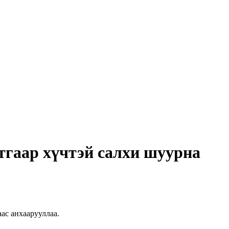
тгаар хүчтэй салхи шуурна
ас анхаарууллаа.