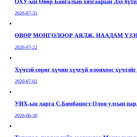
ОХУ-ын Өвөр Байгалын хязгаарын Дэд бүтц
2026-07-31
ӨВӨР МОНГОЛООР АЯЛЖ, НААДАМ ҮЗЭ
2026-07-22
Хүчтэй сөрөг хүчин хүчгүй олонхоос хүчтэй
2026-07-02
УИХ-ын дарга С.Бямбацогт Олон улсын пар
2026-06-30