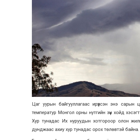
Цаг уурын байгууллагаас ирүүлсэн энэ сарын 
температур Монгол орны нутгийн зүүн хойд хэсэ
Хур тунадас Их нуруудын хотгороор олон жили
дунджаас ахиу хур тунадас орох төлөвтэй байна.