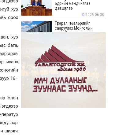
нэгдүгээр
өдрийн мэндчилгээ
дэвшүүллээ
нгуй хур
2026-06-30
увь орох
Түгжрэл, төвлөрлийг
сааруулах Монголын
хамгийн урт худалдааны
аан, хур
“Цонжин Зах”-ын талбайн
борлуулалт эхэллээ
2026-06-23
ас бага,
“Эрдэнэс Тавантолгой” ХК
аар арав
Бортээгийн ордын нээлтийг
эр ихэнх
хийж, олборлолтын ажлыг
эхлүүллээ
 хоногийн
2026-06-23
 зуур 16–
Иргэдийн хяналт,
оролцооны үр дүнд
авлигатай тэмцэх, төрийн
байгууллагуудын
аар олон
хариуцлага, ил тод байдлыг
эгдүгээр
сайжруулах боломжтой гэв
2026-06-22
емператур
“Монгол Улсын Засгийн
газар–Хөгжлийн түншүүдийн
равдугаар
уулзалт” боллоо
ч ширүүсч