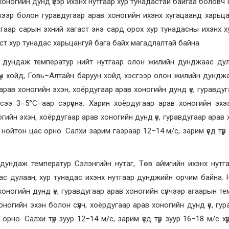
хоногийн дунд үеэр ихэнх нутгаар хур тунадастай байгаа боловч 
эхээр болон гуравдугаар арав хоногийн ихэнх хугацаанд харьца
тгаар сарын эхний хагаст энэ сард орох хур тунадасны ихэнх х
ст хур тунадас харьцангуй бага байх магадлалтай байна.
дундаж температур нийт нутгаар олон жилийн дунджаас дул
үүн хойд, Говь–Алтайн баруун хойд хэсгээр олон жилийн дунджа
рав хоногийн эхэн, хоёрдугаар арав хоногийн дунд үе, гуравдуг
эсээ 3–5°С–аар сэрүүснэ. Харин хоёрдугаар арав хоногийн эхэ
огийн эхэн, хоёрдугаар арав хоногийн дунд үе, гуравдугаар арав
р нойтон цас орно. Салхи зарим газраар 12–14 м/с, зарим үед түр
ундаж температур Сэлэнгийн нутаг, Төв аймгийн ихэнх нутг
 дулаан, хур тунадас ихэнх нутгаар дунджийн орчим байна. Н
хоногийн дунд үе, гуравдугаар арав хоногийн сүүлчээр агаарын т
хоногийн эхэн болон сүүлч, хоёрдугаар арав хоногийн дунд үе, гу
орно. Салхи түр зуур 12–14 м/с, зарим үед түр зуур 16–18 м/с хүр