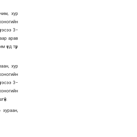
2026-06-19
Ж.НЯМДУЛАМ: НИЙТИЙН
чим, хур
АЛБАН ТУШААЛД ХҮЙСИЙН
ТЭНЦВЭРТЭЙ ТОМИЛГОО
хоногийн
ХИЙХ ХЭРЭГТЭЙ
үеэсээ 3–
2026-05-27
гаар арав
ХББОС-ын сайд, Монгол-
Польшийн ЗГ хоорондын
м үед түр
комиссын хуралдааны хоёр
талын даргалагч нар
хооронд цахим уулзалт
хийлээ
аан, хур
2026-05-19
хоногийн
Ахмад хилчин Ү.Сэргэлэн
Гавьяат тээвэрчин цол
үеэсээ 3–
тэмдэгээр шагнууллаа
 хоногийн
2026-05-15
гүй.
BE STRONG | Оролцогчдын
ДОТООД болон ГАДААД
 хураан,
ертөнцөөр аялуулах шинэ
дугаар өнөөдөр цацагдана
2026-05-11
Гэмт хэрэг үйлдэж олсон 1,5