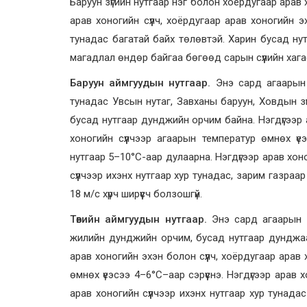
Баруун зүгийн нутгаар нэг болон хоёрдугаар арав 
арав хоногийн сүүлч, хоёрдугаар арав хоногийн 
тунадас багатай байх төлөвтэй. Харин бусад ну
магадлал өндөр байгаа бөгөөд сарын сүүлийн хага
Баруун аймгуудын нутгаар.
Энэ сард агаарын 
тунадас Увсын нутаг, Завханы баруун, Ховдын з
бусад нутгаар дунджийн орчим байна. Нэгдүгээр а
хоногийн сүүлчээр агаарын температур өмнөх үе
нутгаар 5–10°С-аар дулаарна. Нэгдүгээр арав хон
сүүлчээр ихэнх нутгаар хур тунадас, зарим газраа
18 м/с хүрч ширүүсч болзошгүй.
Төвийн аймгуудын нутгаар.
Энэ сард агаарын д
жилийн дунджийн орчим, бусад нутгаар дунджаас
арав хоногийн эхэн болон сүүлч, хоёрдугаар арав 
өмнөх үеэсээ 4–6°С–аар сэрүүснэ. Нэгдүгээр арав 
арав хоногийн сүүлчээр ихэнх нутгаар хур тунадас 