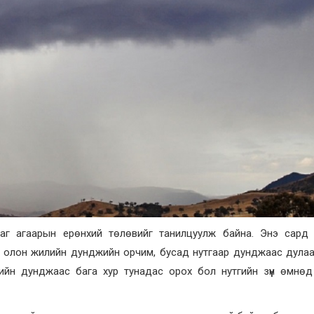
цаг агаарын ерөнхий төлөвийг танилцуулж байна. Энэ сард
гт олон жилийн дунджийн орчим, бусад нутгаар дунджаас дулаа
йн дунджаас бага хур тунадас орох бол нутгийн зүүн өмнөд