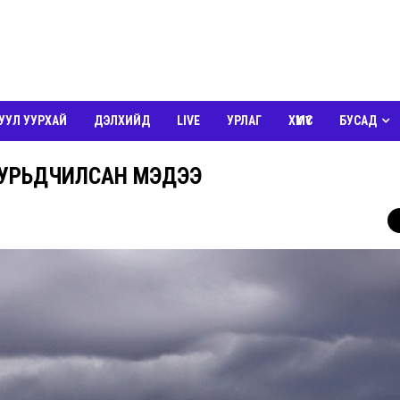
УУЛ УУРХАЙ
ДЭЛХИЙД
LIVE
УРЛАГ
ХҮМҮҮС
БУСАД
 УРЬДЧИЛСАН МЭДЭЭ