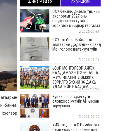
Шинэ мэдээ
Их уншсан
ОХУ бензин, дизель түлшний
экспортыг 2027 оны
нэгдүгээр сар хүртэл
хориглох шийдвэр гаргалаа
2026-07-31
ОХУ-ын Өвөр Байгалын
хязгаарын Дэд бүтцийн сайд
Монголоос шатахуун гуйв
2026-07-31
ӨВӨР МОНГОЛООР АЯЛЖ,
НААДАМ ҮЗЭЦГЭЭЕ: АЯЛАЛ
ЖУУЛЧЛАЛЫГ ДЭМЖИХ
ЗОРИЛГО БҮХИЙ 36 ДАХЬ
УДААГИЙН НААДАМ
2026-07-22
Хүчтэй сөрөг хүчин хүчгүй
 агаарын
олонхоос хүчтэйг АН-ынхан
н байна.
харууллаа
 хэсгээр
2026-07-02
УИХ-ын дарга С.Бямбацогт
Олон улсын парламентын