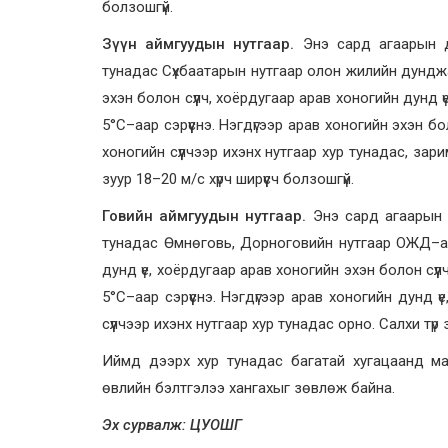
болзошгүй.
Зүүн аймгуудын нутгаар.
Энэ сард агаарын д
тунадас Сүхбаатарын нутгаар олон жилийн дунджа
эхэн болон сүүлч, хоёрдугаар арав хоногийн дунд ү
5°С–аар сэрүүснэ. Нэгдүгээр арав хоногийн эхэн бо
хоногийн сүүлчээр ихэнх нутгаар хур тунадас, зар
зуур 18–20 м/с хүрч ширүүсч болзошгүй.
Говийн аймгуудын нутгаар.
Энэ сард агаарын 
тунадас Өмнөговь, Дорноговийн нутгаар ОЖД–аа
дунд үе, хоёрдугаар арав хоногийн эхэн болон сүүл
5°С–аар сэрүүснэ. Нэгдүгээр арав хоногийн дунд ү
сүүлчээр ихэнх нутгаар хур тунадас орно. Салхи түр з
Иймд дээрх хур тунадас багатай хугацаанд ма
өвлийн бэлтгэлээ хангахыг зөвлөж байна.
Эх сурвалж: ЦУОШГ