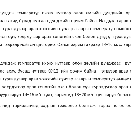
ундаж температур ихэнх нутгаар олон жилийн дунджийн ор
ас ахиу, бусад нутгаар дунджийн орчим байна. Нэгдүгээр арав 
е, гуравдугаар арав хоногийн сүүлчээр агаарын температур өмнөх 
лон сүүлч, хоёрдугаар арав хоногийн эхэн болон дунд үе, гуравду
им газраар нойтон цас орно. Салхи зарим газраар 14-16 м/с, зари
дундаж температур ихэнх нутгаар олон жилийн дунджаас дул
с ахиу, бусад нутгаар ОЖД–ийн орчим байна. Нэгдүгээр арав 
ч, гуравдугаар арав хоногийн сүүлчээр агаарын температур өмнөх 
е, хоёрдугаар арав хоногийн эхэн болон сүүлч, гуравдугаар арав
уур ширүүсч 14–16 м/с хүрэх, зарим үед 18–20 м/с хүрч ширүүсч болзош
лчид тариаланчид хадлан тэжээлээ бэлтгэж, тариа ногоогоо