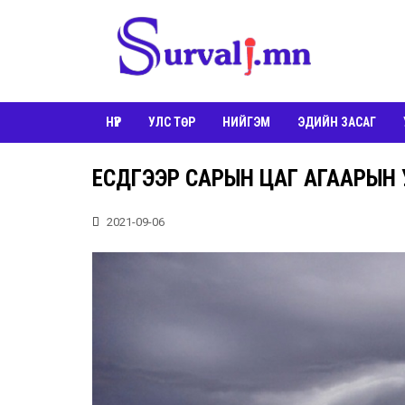
НҮҮР
УЛС ТӨР
НИЙГЭМ
ЭДИЙН ЗАСАГ
ЕСДҮГЭЭР САРЫН ЦАГ АГААРЫН
2021-09-06