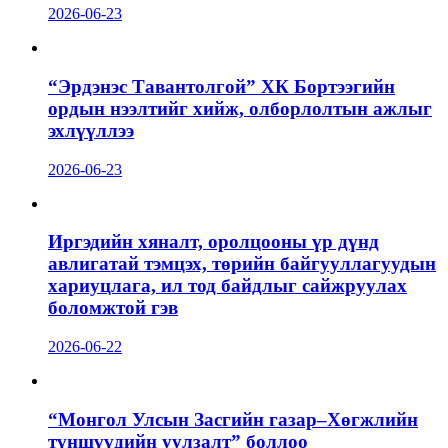
2026-06-23
“Эрдэнэс Тавантолгой” ХК Бортээгийн
ордын нээлтийг хийж, олборлолтын ажлыг
эхлүүллээ
2026-06-23
Иргэдийн хяналт, оролцооны үр дүнд
авлигатай тэмцэх, төрийн байгууллагуудын
хариуцлага, ил тод байдлыг сайжруулах
боломжтой гэв
2026-06-22
“Монгол Улсын Засгийн газар–Хөгжлийн
түншүүдийн уулзалт” боллоо