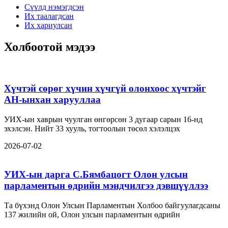
Сүүлд нэмэгдсэн
Их таалагдсан
Их хариулсан
Холбоотой мэдээ
Хүчтэй сөрөг хүчин хүчгүй олонхоос хүчтэйг
АН-ынхан харууллаа
УИХ-ын хаврын чуулган өнгөрсөн 3 дугаар сарын 16-нд
эхэлсэн. Нийт 33 хууль, тогтоолын төсөл хэлэлцэх
2026-07-02
УИХ-ын дарга С.Бямбацогт Олон улсын
парламентын өдрийн мэндчилгээ дэвшүүллээ
Та бүхэнд Олон Улсын Парламентын Холбоо байгуулагдсаны
137 жилийн ой, Олон улсын парламентын өдрийн