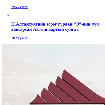
3955 үзсэн
Н.Алтанхуягийн эсрэг гурван “Э”-ийн хүч
хавсарсан АН-ын даргын сунгаа
3829 үзсэн