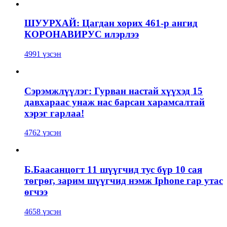
ШУУРХАЙ: Цагдан хорих 461-р ангид
КОРОНАВИРУС илэрлээ
4991 үзсэн
Сэрэмжлүүлэг: Гурван настай хүүхэд 15
давхараас унаж нас барсан харамсалтай
хэрэг гарлаа!
4762 үзсэн
Б.Баасанцогт 11 шүүгчид тус бүр 10 сая
төгрөг, зарим шүүгчид нэмж Iphone гар утас
өгчээ
4658 үзсэн