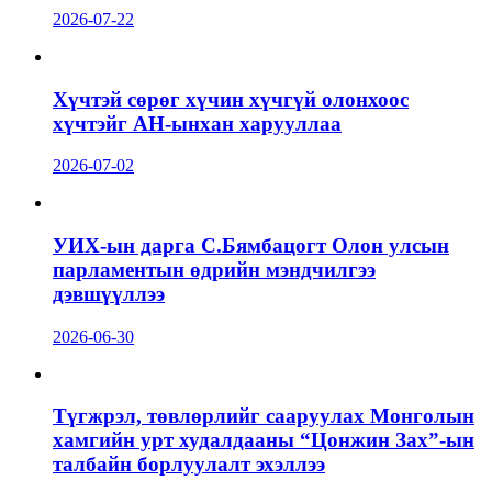
2026-07-22
Хүчтэй сөрөг хүчин хүчгүй олонхоос
хүчтэйг АН-ынхан харууллаа
2026-07-02
УИХ-ын дарга С.Бямбацогт Олон улсын
парламентын өдрийн мэндчилгээ
дэвшүүллээ
2026-06-30
Түгжрэл, төвлөрлийг сааруулах Монголын
хамгийн урт худалдааны “Цонжин Зах”-ын
талбайн борлуулалт эхэллээ