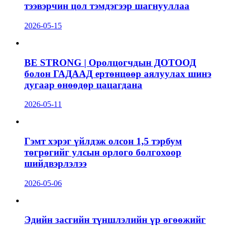
тээвэрчин цол тэмдэгээр шагнууллаа
2026-05-15
BE STRONG | Оролцогчдын ДОТООД
болон ГАДААД ертөнцөөр аялуулах шинэ
дугаар өнөөдөр цацагдана
2026-05-11
Гэмт хэрэг үйлдэж олсон 1,5 тэрбум
төгрөгийг улсын орлого болгохоор
шийдвэрлэлээ
2026-05-06
Эдийн засгийн түншлэлийн үр өгөөжийг