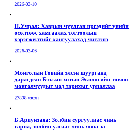
2026-03-10
Н.Учрал: Хаврын чуулган иргэдийг үнийн
өсөлтөөс хамгаалах тогтоолын
хэрэгжилтийг хангуулахад чиглэнэ
2026-03-06
Монголын Говийн элсэн шуурганд
дарагдсан Бээжин хотын Экологийн төвөөс
монголчуудыг мод тарихыг уриаллаа
27898 үзсэн
Б.Ариунзаяа: Золбин сургуулиас чинь
гарна, золбин улсаас чинь явна за