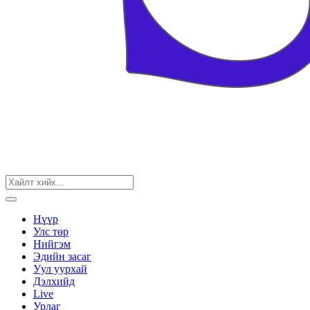
Нүүр
Улс төр
Нийгэм
Эдийн засаг
Уул уурхай
Дэлхийд
Live
Урлаг