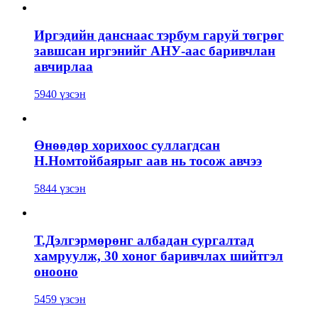
Иргэдийн данснаас тэрбум гаруй төгрөг
завшсан иргэнийг АНУ-аас баривчлан
авчирлаа
5940 үзсэн
Өнөөдөр хорихоос суллагдсан
Н.Номтойбаярыг аав нь тосож авчээ
5844 үзсэн
Т.Дэлгэрмөрөнг албадан сургалтад
хамруулж, 30 хоног баривчлах шийтгэл
онооно
5459 үзсэн