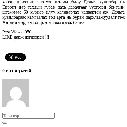
коронавирусийн энэтхэг штамм буюу Дельта хувилбар нь
Европт цар тахлын гурав дахь давалгааг үүсгэсэн британи
штаммаас 60 хувиар илүү халдварлах чадвартай аж. Дельта
хувилбараас хамгаалах гол арга нь бүрэн дархлаажуулалт гэж
Английн эрдэмтэд цохон тэмдэглэж байна.
Post Views:
950
LIKE дарж нэгдээрэй !!!
0 cэтгэгдэлтэй