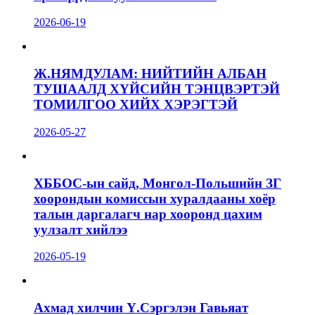
2026-06-19
Ж.НЯМДУЛАМ: НИЙТИЙН АЛБАН
ТУШААЛД ХҮЙСИЙН ТЭНЦВЭРТЭЙ
ТОМИЛГОО ХИЙХ ХЭРЭГТЭЙ
2026-05-27
ХББОС-ын сайд, Монгол-Польшийн ЗГ
хоорондын комиссын хуралдааны хоёр
талын даргалагч нар хооронд цахим
уулзалт хийлээ
2026-05-19
Ахмад хилчин Ү.Сэргэлэн Гавьяат