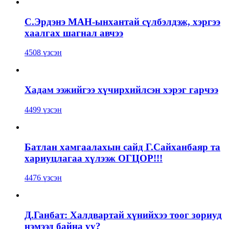
С.Эрдэнэ МАН-ынхантай сүлбэлдэж, хэргээ
хаалгах шагнал авчээ
4508 үзсэн
Хадам ээжийгээ хүчирхийлсэн хэрэг гарчээ
4499 үзсэн
Батлан хамгаалахын сайд Г.Сайханбаяр та
хариуцлагаа хүлээж ОГЦОР!!!
4476 үзсэн
Д.Ганбат: Халдвартай хүнийхээ тоог зориуд
нэмээд байна уу?