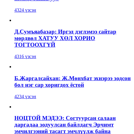
4324 үзсэн
Д.Сумъяабазар: Иргэд дэглэмээ сайтар
мөрдвөл ХАТУУ ХӨЛ ХОРИО
ТОГТООХГҮЙ
4316 үзсэн
Б.Жаргалсайхан: Ж.Мөнхбат эхнэрээ зодсон
бол нэг сар хоригдох ёстой
4234 үзсэн
НОЦТОЙ МЭДЭЭ: Согтуурсан салаан
даргадаа зодуулсан байлдагч Эрчимт
эмчилгээний тасагт эмчлүүлж байна