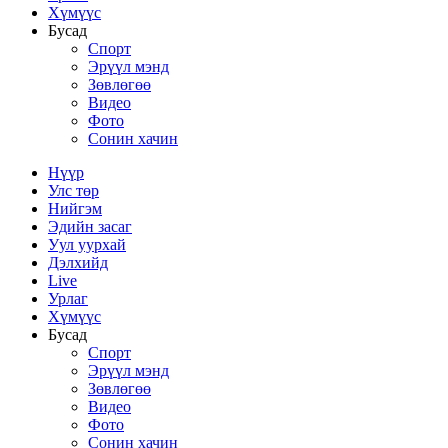
Хүмүүс
Бусад
Спорт
Эрүүл мэнд
Зөвлөгөө
Видео
Фото
Сонин хачин
Нүүр
Улс төр
Нийгэм
Эдийн засаг
Уул уурхай
Дэлхийд
Live
Урлаг
Хүмүүс
Бусад
Спорт
Эрүүл мэнд
Зөвлөгөө
Видео
Фото
Сонин хачин