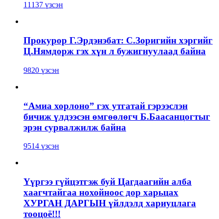
11137 үзсэн
Прокурор Г.Эрдэнэбат: С.Зоригийн хэргийг
Ц.Нямдорж гэх хүн л бужигнуулаад байна
9820 үзсэн
“Амиа хорлоно” гэх утгатай гэрээслэн
бичиж үлдээсэн өмгөөлөгч Б.Баасанцогтыг
эрэн сурвалжилж байна
9514 үзсэн
Үүргээ гүйцэтгэж буй Цагдаагийн алба
хаагчтайгаа нохойноос дор харьцах
ХУРГАН ДАРГЫН үйлдэлд хариуцлага
тооцоё!!!