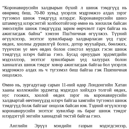
“Коронавирусийн халдварын бүхий л шинж тэмдгүүд нь
өвөрмөц биш, 70-80 хувьд үнэрлэх мэдрэмжээ алдах зэрэг
түгээмэл шинж тэмдгүүд илэрдэг. Коронавирусийн шинэ
штаммууд илэрсэнтэй холбоотойгоор өмнө нь зонхилж байсан
эмнэлзүйн шинж тэмдгүүдэд зарим өөрчлөлт гарч байгаа нь
ажиглагдаж байна” хэмээн Пш?ничная өгүүлжээ. Түүний
өгүүлснээр, энэтхэг хувилбараар халдварласан үед гэдэс
өвдөх, хоолны дуршилгүй болох, дотор муухайрах, бөөлжих,
түүнчлэн үе мөч өвдөх болон сонсгол муудах гэсэн шинж
тэмдгүүд илэрч байгаа гэнэ. Бусад орнуудын эрдэмтдийн
мэдээллээр, энэтхэг хувилбарын үед халуурах болон
ханиалгах шинж тэмдэг ховор ажиглагдаж байгаа бол үнэрлэх
мэдрэмжээ алдах нь ч түгээмэл биш байгаа гэж Пшеничная
онцолжээ.
Өмнө нь, зургадугаар сарын 11-ний өдөр Лондонгийн Хатан
хааны коллежийн эрдэмтэд мэдэгдэл хийхдээ толгой өвдөх,
нус гоожих, хоолой өвдөх зэрэг нь коронавирусийн
халдвартай өвчтөнүүдэд илэрч байгаа хамгийн түгээмэл шинж
тэмдгүүд болж байгааг онцолж байсан юм. Тэдний өгүүлснээр
коронавирусийн энэтхэг хувилбар нь бараг шинж тэмдэг
илэрдэггүй энгийн ханиадтай төстэй байгаа гэнэ.
Английн Эрүүл мэндийн газрын мэдэгдсэнээр,