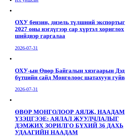
ОХУ бензин, дизель түлшний экспортыг
2027 оны нэгдүгээр сар хүртэл хориглох
шийдвэр гаргалаа
2026-07-31
ОХУ-ын Өвөр Байгалын хязгаарын Дэд
бүтцийн сайд Монголоос шатахуун гуйв
2026-07-31
ӨВӨР МОНГОЛООР АЯЛЖ, НААДАМ
ҮЗЭЦГЭЭЕ: АЯЛАЛ ЖУУЛЧЛАЛЫГ
ДЭМЖИХ ЗОРИЛГО БҮХИЙ 36 ДАХЬ
УДААГИЙН НААДАМ