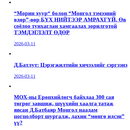
“Морин хуур“ болон “Монгол тэмээний
өдөр”-өөр БҮХ НИЙТЭЭР АМРАХГҮЙ. Өв
соёлоо тунхаглан хамгаалах зорилготой
ТЭМДЭГЛЭЛТ ӨДӨР
2026-03-11
Д.Батлут: Цэрэгжилтийн хичээлийг сэргээнэ
2026-03-11
МОХ-ны Ерөнхийлөгч байхдаа 300 сая
төгрөг завшиж, шүүхийн хаалга татаж
явсан Д.Батбаяр Монгол наадам
цогцолборт шургалж, дахин “мөнгө идсэн”
үү?