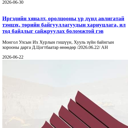
2026-06-30
Иргэдийн хяналт, оролцооны үр дүнд авлигатай
тэмцэх, төрийн байгууллагуудын хариуцлага, ил
тод байдлыг сайжруулах боломжтой гэв
Монгол Улсын Их Хурлын гишүүн, Хууль зүйн байнгын
хорооны дарга Д.Цогтбаатар өнөөдөр /2026.06.22/ АН
2026-06-22