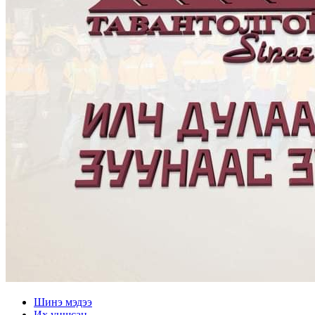
Шинэ мэдээ
Их уншсан