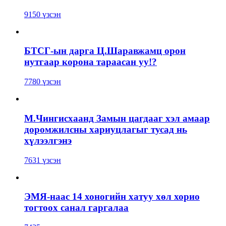
9150 үзсэн
БТСГ-ын дарга Ц.Шаравжамц орон
нутгаар корона тараасан уу!?
7780 үзсэн
М.Чингисхаанд Замын цагдааг хэл амаар
доромжилсны хариуцлагыг тусад нь
хүлээлгэнэ
7631 үзсэн
ЭМЯ-наас 14 хоногийн хатуу хөл хорио
тогтоох санал гаргалаа