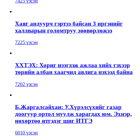
7425 үзсэн
Хаяг андуурч гэртээ байсан 3 иргэнийг
халдварын голомтруу зөөвөрлөжээ
7225 үзсэн
ХХТЭХ: Хориг нээгдэж ажлаа хийх гэхээр
төрийн албан хаагчид авлига нэхээд байна
7202 үзсэн
Б.Жаргалсайхан: У.Хүрэлсүхийг газар
доогуур ортол муулж харагдах юм. Эхнэр,
нөхөртөө итгэдэг шиг ИТГЭ
6010 үзсэн