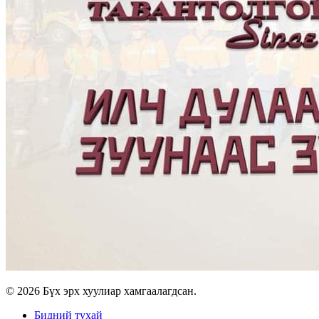
© 2026 Бүх эрх хуулиар хамгаалагдсан.
Бидний тухай