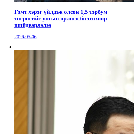
Гэмт хэрэг үйлдэж олсон 1,5 тэрбум
төгрөгийг улсын орлого болгохоор
шийдвэрлэлээ
2026-05-06