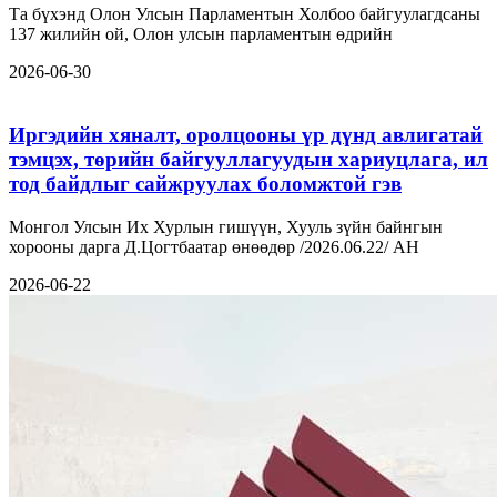
Та бүхэнд Олон Улсын Парламентын Холбоо байгуулагдсаны
137 жилийн ой, Олон улсын парламентын өдрийн
2026-06-30
Иргэдийн хяналт, оролцооны үр дүнд авлигатай
тэмцэх, төрийн байгууллагуудын хариуцлага, ил
тод байдлыг сайжруулах боломжтой гэв
Монгол Улсын Их Хурлын гишүүн, Хууль зүйн байнгын
хорооны дарга Д.Цогтбаатар өнөөдөр /2026.06.22/ АН
2026-06-22