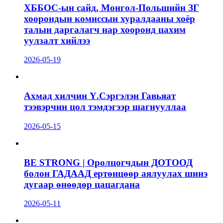
ХББОС-ын сайд, Монгол-Польшийн ЗГ
хоорондын комиссын хуралдааны хоёр
талын даргалагч нар хооронд цахим
уулзалт хийлээ
2026-05-19
Ахмад хилчин Ү.Сэргэлэн Гавьяат
тээвэрчин цол тэмдэгээр шагнууллаа
2026-05-15
BE STRONG | Оролцогчдын ДОТООД
болон ГАДААД ертөнцөөр аялуулах шинэ
дугаар өнөөдөр цацагдана
2026-05-11