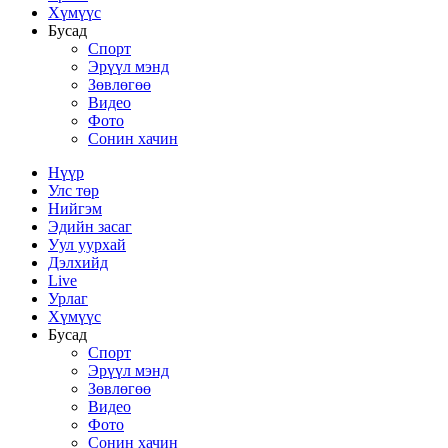
Хүмүүс
Бусад
Спорт
Эрүүл мэнд
Зөвлөгөө
Видео
Фото
Сонин хачин
Нүүр
Улс төр
Нийгэм
Эдийн засаг
Уул уурхай
Дэлхийд
Live
Урлаг
Хүмүүс
Бусад
Спорт
Эрүүл мэнд
Зөвлөгөө
Видео
Фото
Сонин хачин