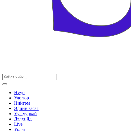
Нүүр
Улс төр
Нийгэм
Эдийн засаг
Уул уурхай
Дэлхийд
Live
Урлаг