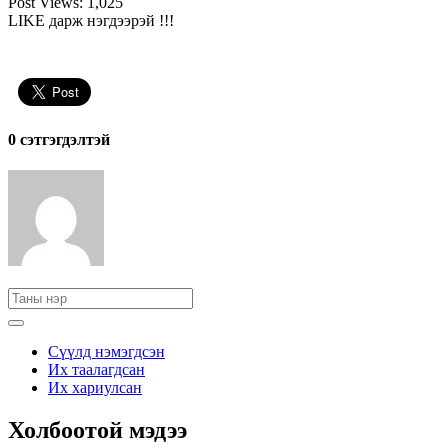
Post Views:
1,025
LIKE дарж нэгдээрэй !!!
0 cэтгэгдэлтэй
Сүүлд нэмэгдсэн
Их таалагдсан
Их хариулсан
Холбоотой мэдээ