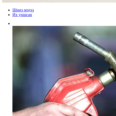
Шинэ мэдээ
Их уншсан