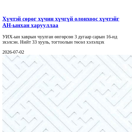
Хүчтэй сөрөг хүчин хүчгүй олонхоос хүчтэйг
АН-ынхан харууллаа
УИХ-ын хаврын чуулган өнгөрсөн 3 дугаар сарын 16-нд
эхэлсэн. Нийт 33 хууль, тогтоолын төсөл хэлэлцэх
2026-07-02