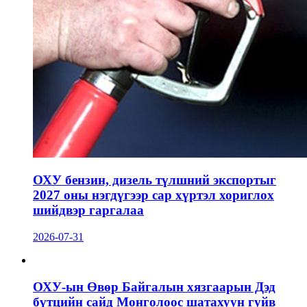
ОХУ бензин, дизель түлшний экспортыг
2027 оны нэгдүгээр сар хүртэл хориглох
шийдвэр гаргалаа
2026-07-31
ОХУ-ын Өвөр Байгалын хязгаарын Дэд
бүтцийн сайд Монголоос шатахуун гуйв