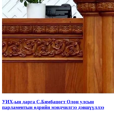
УИХ-ын дарга С.Бямбацогт Олон улсын
парламентын өдрийн мэндчилгээ дэвшүүллээ