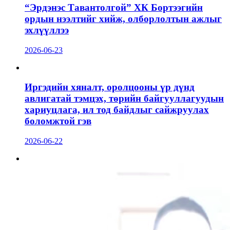
“Эрдэнэс Тавантолгой” ХК Бортээгийн
ордын нээлтийг хийж, олборлолтын ажлыг
эхлүүллээ
2026-06-23
Иргэдийн хяналт, оролцооны үр дүнд
авлигатай тэмцэх, төрийн байгууллагуудын
хариуцлага, ил тод байдлыг сайжруулах
боломжтой гэв
2026-06-22