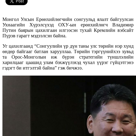
Монгол Улсын Ерөнхийлөгчийн сонгуульд ялалт байгуулсан
Ухнаагийн Хүрэлсүхэд ОХУ-ын ерөнхийлөгч Владимир
Путин баярын цахилгаан илгээсэн тухай Кремлийн вэбсайт
Пүрэв гарагт мэдээлсэн байна.
Уг цахилгаанд “Сонгуулийн үр дүн таны улс төрийн нэр хүнд
өндөр байгааг батлан харууллаа. Төрийн тэргүүнийхээ хувьд
та Орос-Монголын иж бүрэн стратегийн түншлэлийн
харилцааг цаашид улам бэхжүүлэхэд чухал үүрэг гүйцэтгэнэ
гэдэгт би итгэлтэй байна” гэж бичжээ.