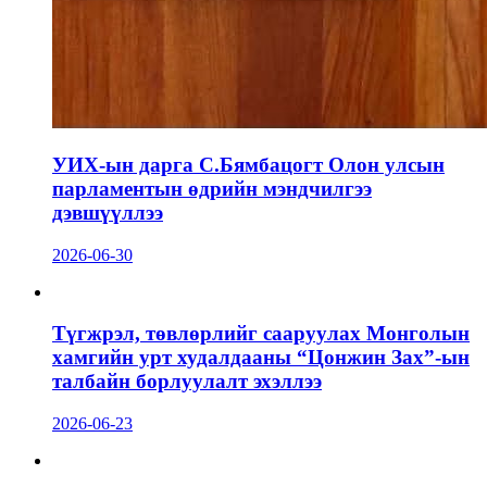
УИХ-ын дарга С.Бямбацогт Олон улсын
парламентын өдрийн мэндчилгээ
дэвшүүллээ
2026-06-30
Түгжрэл, төвлөрлийг сааруулах Монголын
хамгийн урт худалдааны “Цонжин Зах”-ын
талбайн борлуулалт эхэллээ
2026-06-23