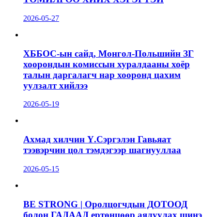
2026-05-27
ХББОС-ын сайд, Монгол-Польшийн ЗГ
хоорондын комиссын хуралдааны хоёр
талын даргалагч нар хооронд цахим
уулзалт хийлээ
2026-05-19
Ахмад хилчин Ү.Сэргэлэн Гавьяат
тээвэрчин цол тэмдэгээр шагнууллаа
2026-05-15
BE STRONG | Оролцогчдын ДОТООД
болон ГАДААД ертөнцөөр аялуулах шинэ