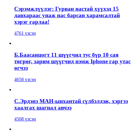
Сэрэмжлүүлэг: Гурван настай хүүхэд 15
давхараас унаж нас барсан харамсалтай
хэрэг гарлаа!
4761 үзсэн
Б.Баасанцогт 11 шүүгчид тус бүр 10 сая
төгрөг, зарим шүүгчид нэмж Iphone гар утас
өгчээ
4658 үзсэн
С.Эрдэнэ МАН-ынхантай сүлбэлдэж, хэргээ
хаалгах шагнал авчээ
4508 үзсэн