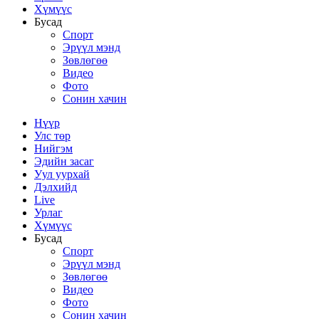
Хүмүүс
Бусад
Спорт
Эрүүл мэнд
Зөвлөгөө
Видео
Фото
Сонин хачин
Нүүр
Улс төр
Нийгэм
Эдийн засаг
Уул уурхай
Дэлхийд
Live
Урлаг
Хүмүүс
Бусад
Спорт
Эрүүл мэнд
Зөвлөгөө
Видео
Фото
Сонин хачин