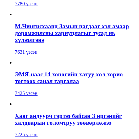
7780 үзсэн
М.Чингисхаанд Замын цагдааг хэл амаар
доромжилсны хариуцлагыг тусад нь
хүлээлгэнэ
7631 үзсэн
ЭМЯ-наас 14 хоногийн хатуу хөл хорио
тогтоох санал гаргалаа
7425 үзсэн
Хаяг андуурч гэртээ байсан 3 иргэнийг
халдварын голомтруу зөөвөрлөжээ
7225 үзсэн