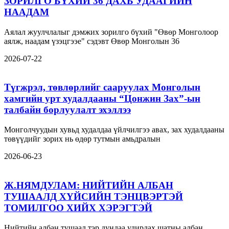
ЗОРИЛГО БҮХИЙ 36 ДАХЬ УДААГИЙН
НААДАМ
Аялал жуулчлалыг дэмжих зорилго бүхий "Өвөр Монголоор
аялж, наадам үзэцгээе" сэдэвт Өвөр Монголын 36
2026-07-22
Түгжрэл, төвлөрлийг сааруулах Монголын
хамгийн урт худалдааны “Цонжин Зах”-ын
талбайн борлуулалт эхэллээ
Монголчуудын хувьд худалдаа үйлчилгээ авах, зах худалдааны
төвүүдийг зорих нь өдөр тутмын амьдралын
2026-06-23
Ж.НЯМДУЛАМ: НИЙТИЙН АЛБАН
ТУШААЛД ХҮЙСИЙН ТЭНЦВЭРТЭЙ
ТОМИЛГОО ХИЙХ ХЭРЭГТЭЙ
Нийтийн албан тушаал тэр дундаа удирдах шатны албан