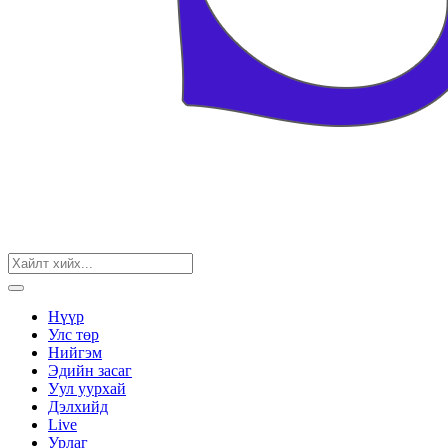
Нүүр
Улс төр
Нийгэм
Эдийн засаг
Уул уурхай
Дэлхийд
Live
Урлаг