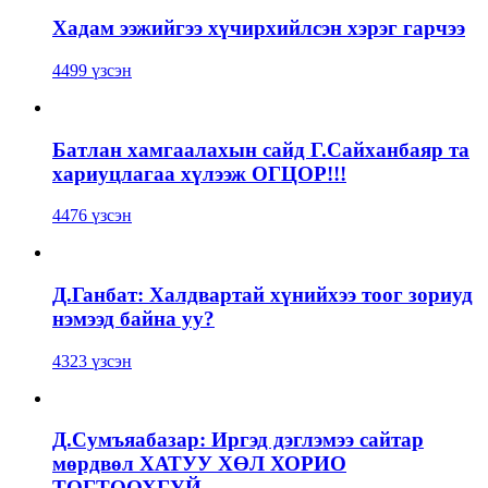
Хадам ээжийгээ хүчирхийлсэн хэрэг гарчээ
4499 үзсэн
Батлан хамгаалахын сайд Г.Сайханбаяр та
хариуцлагаа хүлээж ОГЦОР!!!
4476 үзсэн
Д.Ганбат: Халдвартай хүнийхээ тоог зориуд
нэмээд байна уу?
4323 үзсэн
Д.Сумъяабазар: Иргэд дэглэмээ сайтар
мөрдвөл ХАТУУ ХӨЛ ХОРИО
ТОГТООХГҮЙ