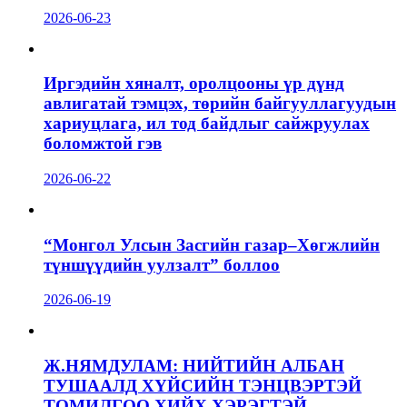
2026-06-23
Иргэдийн хяналт, оролцооны үр дүнд
авлигатай тэмцэх, төрийн байгууллагуудын
хариуцлага, ил тод байдлыг сайжруулах
боломжтой гэв
2026-06-22
“Монгол Улсын Засгийн газар–Хөгжлийн
түншүүдийн уулзалт” боллоо
2026-06-19
Ж.НЯМДУЛАМ: НИЙТИЙН АЛБАН
ТУШААЛД ХҮЙСИЙН ТЭНЦВЭРТЭЙ
ТОМИЛГОО ХИЙХ ХЭРЭГТЭЙ