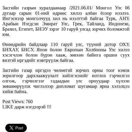
Засгийн газрын хуралдаанаар /2021.06.01/ Монгол Улс 06
дугаар сарын 01-ний өдрөөс хилээ албан ёсоор нээлээ.
Ингэснээр монголчууд хил нь нээлттэй байгаа Турк, АНУ,
Арабын Нэгдсэн Эмират Улс, Грек, Тайланд, Индонези,
Бразил, Египет, БНЭУ зэрэг 10 гаруй улсад зорчих боломжтой
юм.
Өнөөдрийн байдлаар 110 гаруй улс, түүний дотор ОХУ,
БНХАУ, БНСУ, Япон болон Европын Холбооны Улс хилээ
хэсэгчлэн болон бүрэн хааж, зөвхөн байнга оршин суух
визтэй иргэдийг нэвтрүүлж байгаа.
Засгийн газар иргэдээ чөлөөтэй зорчих орны тоог нэмэх
зорилгоор дархлаажуулалт хийлгэснийг нотлох гэрчилгээ
олгож, гэрчилгээг гадаадын улс орнуудаар хүлээн
зөвшөөрүүлэх чиглэлээр дипломат шугамаар яриа хэлэлцээ
хийж байна.
Post Views:
760
LIKE дарж нэгдээрэй !!!