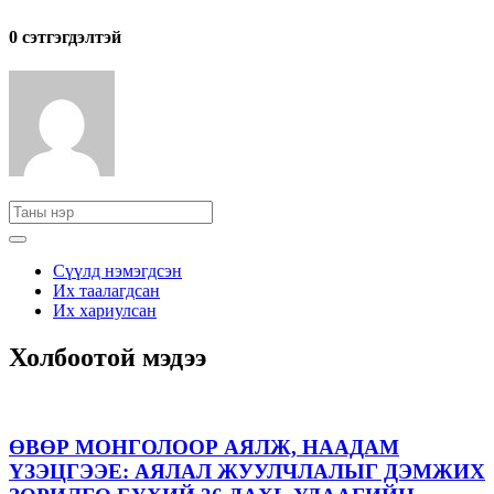
0 cэтгэгдэлтэй
Сүүлд нэмэгдсэн
Их таалагдсан
Их хариулсан
Холбоотой мэдээ
ӨВӨР МОНГОЛООР АЯЛЖ, НААДАМ
ҮЗЭЦГЭЭЕ: АЯЛАЛ ЖУУЛЧЛАЛЫГ ДЭМЖИХ