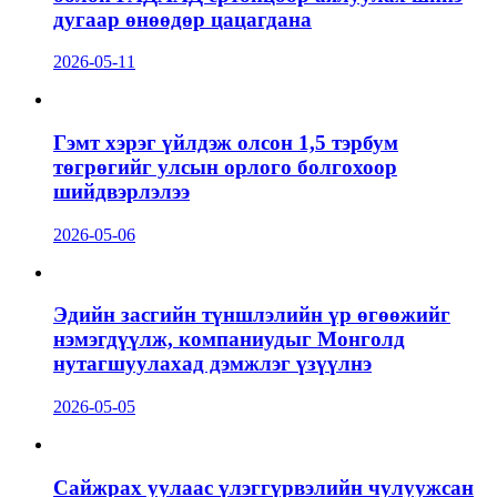
дугаар өнөөдөр цацагдана
2026-05-11
Гэмт хэрэг үйлдэж олсон 1,5 тэрбум
төгрөгийг улсын орлого болгохоор
шийдвэрлэлээ
2026-05-06
Эдийн засгийн түншлэлийн үр өгөөжийг
нэмэгдүүлж, компаниудыг Монголд
нутагшуулахад дэмжлэг үзүүлнэ
2026-05-05
Сайжрах уулаас үлэггүрвэлийн чулуужсан