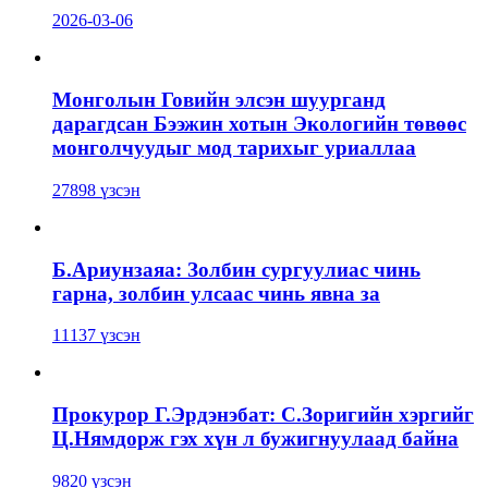
2026-03-06
Монголын Говийн элсэн шуурганд
дарагдсан Бээжин хотын Экологийн төвөөс
монголчуудыг мод тарихыг уриаллаа
27898 үзсэн
Б.Ариунзаяа: Золбин сургуулиас чинь
гарна, золбин улсаас чинь явна за
11137 үзсэн
Прокурор Г.Эрдэнэбат: С.Зоригийн хэргийг
Ц.Нямдорж гэх хүн л бужигнуулаад байна
9820 үзсэн