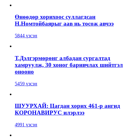
Өнөөдөр хорихоос суллагдсан
Н.Номтойбаярыг аав нь тосож авчээ
5844 үзсэн
Т.Дэлгэрмөрөнг албадан сургалтад
хамруулж, 30 хоног баривчлах шийтгэл
онооно
5459 үзсэн
ШУУРХАЙ: Цагдан хорих 461-р ангид
КОРОНАВИРУС илэрлээ
4991 үзсэн