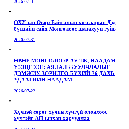
2026-07-31
ОХУ-ын Өвөр Байгалын хязгаарын Дэд
бүтцийн сайд Монголоос шатахуун гуйв
2026-07-31
ӨВӨР МОНГОЛООР АЯЛЖ, НААДАМ
ҮЗЭЦГЭЭЕ: АЯЛАЛ ЖУУЛЧЛАЛЫГ
ДЭМЖИХ ЗОРИЛГО БҮХИЙ 36 ДАХЬ
УДААГИЙН НААДАМ
2026-07-22
Хүчтэй сөрөг хүчин хүчгүй олонхоос
хүчтэйг АН-ынхан харууллаа