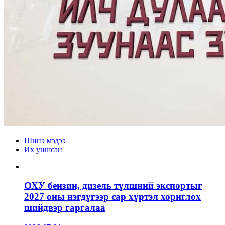
Шинэ мэдээ
Их уншсан
ОХУ бензин, дизель түлшний экспортыг
2027 оны нэгдүгээр сар хүртэл хориглох
шийдвэр гаргалаа