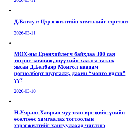
2026-03-11
Д.Батлут: Цэрэгжилтийн хичээлийг сэргээнэ
2026-03-11
МОХ-ны Ерөнхийлөгч байхдаа 300 сая
төгрөг завшиж, шүүхийн хаалга татаж
явсан Д.Батбаяр Монгол наадам
цогцолборт шургалж, дахин “мөнгө идсэн”
үү?
2026-03-10
Н.Учрал: Хаврын чуулган иргэдийг үнийн
өсөлтөөс хамгаалах тогтоолын
хэрэгжилтийг хангуулахад чиглэнэ