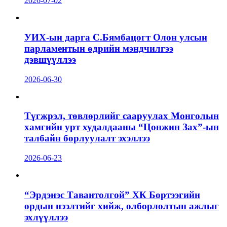
2026-07-02
УИХ-ын дарга С.Бямбацогт Олон улсын
парламентын өдрийн мэндчилгээ
дэвшүүллээ
2026-06-30
Түгжрэл, төвлөрлийг сааруулах Монголын
хамгийн урт худалдааны “Цонжин Зах”-ын
талбайн борлуулалт эхэллээ
2026-06-23
“Эрдэнэс Тавантолгой” ХК Бортээгийн
ордын нээлтийг хийж, олборлолтын ажлыг
эхлүүллээ