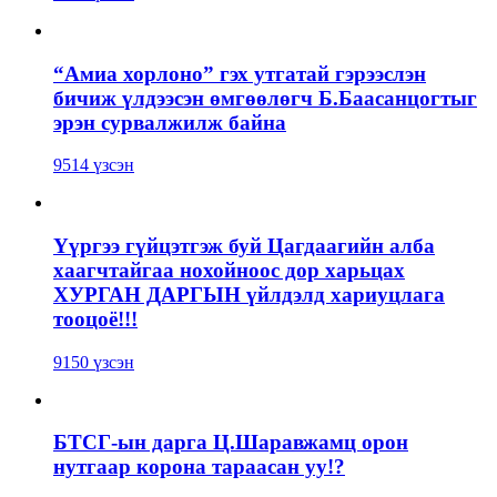
“Амиа хорлоно” гэх утгатай гэрээслэн
бичиж үлдээсэн өмгөөлөгч Б.Баасанцогтыг
эрэн сурвалжилж байна
9514 үзсэн
Үүргээ гүйцэтгэж буй Цагдаагийн алба
хаагчтайгаа нохойноос дор харьцах
ХУРГАН ДАРГЫН үйлдэлд хариуцлага
тооцоё!!!
9150 үзсэн
БТСГ-ын дарга Ц.Шаравжамц орон
нутгаар корона тараасан уу!?