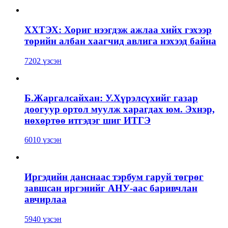
ХХТЭХ: Хориг нээгдэж ажлаа хийх гэхээр
төрийн албан хаагчид авлига нэхээд байна
7202 үзсэн
Б.Жаргалсайхан: У.Хүрэлсүхийг газар
доогуур ортол муулж харагдах юм. Эхнэр,
нөхөртөө итгэдэг шиг ИТГЭ
6010 үзсэн
Иргэдийн данснаас тэрбум гаруй төгрөг
завшсан иргэнийг АНУ-аас баривчлан
авчирлаа
5940 үзсэн