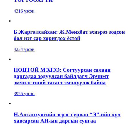
4316 үзсэн
Б.Жаргалсайхан: Ж.Мөнхбат эхнэрээ зодсон
бол нэг сар хоригдох ёстой
4234 үзсэн
НОЦТОЙ МЭДЭЭ: Согтуурсан салаан
даргадаа зодуулсан байлдагч Эрчимт
эмчилгээний тасагт эмчлүүлж байна
3955 үзсэн
Н.Алтанхуягийн эсрэг гурван “Э”-ийн хүч
хавсарсан АН-ын даргын сунгаа