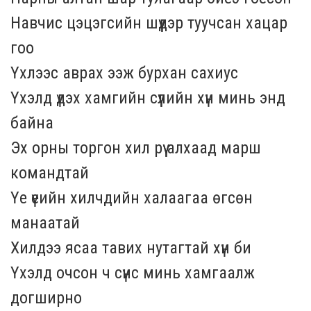
Навчис цэцэгсийн шүүдэр туучсан хацар
гоо
Үхлээс аврах ээж бурхан сахиус
Үхэлд үдэх хамгийн сүүлийн хүн минь энд
байна
Эх орны торгон хил рүү алхаад марш
командтай
Үе үеийн хилчдийн халаагаа өгсөн
манаатай
Хилдээ ясаа тавих нутагтай хүн би
Үхэлд очсон ч сүнс минь хамгаалж
догширно