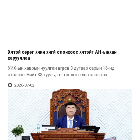
Хүчтэй сөрөг хүчин хүчгүй олонхоос хүчтэйг АН-ынхан
харууллаа
УИХ-ын хаврын чуулган өнгөрсөн 3 дугаар сарын 16-нд
эхэлсэн. Нийт 33 хууль, тогтоолын төсөл хэлэлцэх
2026-07-02