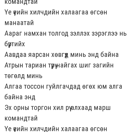
командтай
Үе үеийн хилчдийн халаагаа өгсөн
манаатай
Аараг намхан толгод зэллэх зэрэглээ нь
бүртийх
Аавдаа яарсан хөвгүүд минь энд байна
Атрын тариан түрүү найгах шиг загийн
төгөлд минь
Алгаа тоссон гуйлгачдад өгөх юм алга
байна энд
Эх орны торгон хил рүү алхаад марш
командтай
Үе үеийн хилчдийн халаагаа өгсөн