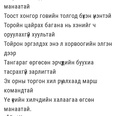
манаатай
Тоост хонгор говийн толгод бүхэн үнэнтэй
Торойн цайрах багана нь хэнийг ч
оруулахгүй хуультай
Тойрон эргэлдэх энэ л хорвоогийн элгэн
дээр
Тангараг өргөсөн эрчүүдийн буухиа
тасрахгүй зарлигтай
Эх орны торгон хил рүү алхаад марш
командтай
Үе үеийн хилчдийн халаагаа өгсөн
манаатай.