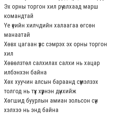
Эх орны торгон хил рүү алхаад марш
командтай
Үе үеийн хилчдийн халаагаа өгсөн
манаатай
Хөвх цагаан үүлс сэмрэх эх орны торгон
хил
Хөвөлзтөл салхилах салхи нь хацар
илбэнхэн байна
Хөх хуучин алсын бараанд сүүмэлзэх
толгод нь түүх хүүрнэн дүнхийж
Хөгшид буурлын амиан зольсон сүүн
хэлхээ нь энд байна