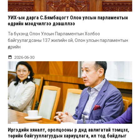
УИХ-ын дарга С.Бямбацогт Олон улсын парламентын
өдрийн мэндчилгээ дэвшүүллээ
Та бүхэнд Олон Улсын Парламентын Холбоо
байгуулагдсаны 137 жилийн ой, Олон улсын парламентын
өдрийн
2026-06-30
Иргэдийн хяналт, оролцооны үр дүнд авлигатай тэмцэх,
төрийн байгууллагуудын хариуцлага, ил тод байдлыг