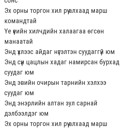
сонс
Эх орны торгон хил рүү алхаад марш
командтай
Үе үеийн хилчдийн халаагаа өгсөн
манаатай
Энд үхлээс айдаг нүгэлтэн суудаггүй юм
Энд сүүн цацлын хадаг намирсан бурхад
суудаг юм
Энд эвийн очирын тарнийн хэлхээ
суудаг юм
Энд энэрлийн алтан зул сарнай
дэлбээлдэг юм
Эх орны торгон хил рүү алхаад марш