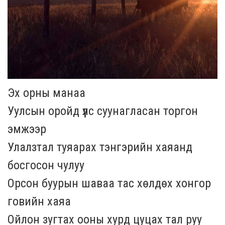
Эх орны манаа
Уулсын оройд үүлс суунагласан торгон
эмжээр
Улалзтал туяарах тэнгэрийн хаяанд
босгосон чулуу
Орсон буурын шаваа тас хөлдөх хонгор
говийн хаяа
Ойлон зугтах ооны хурд цуцах тал руу