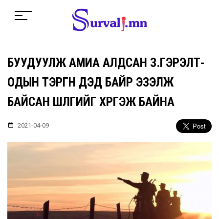
БУУДУУЛЖ АМИА АЛДСАН З.ГЭРЭЛТ-
ОДЫН ТЭРГҮҮН ДЭД БАЙР ЭЗЭЛЖ
БАЙСАН ШҮЛГИЙГ ХҮРГЭЖ БАЙНА
2021-04-09