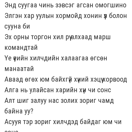
Энд суугаа чинь зэвсэг агсан омогшино
Элгэн хар уулын хормойд хонин үүл болон
сууна би
Эх орны торгон хил рүү алхаад марш
командтай
Үе үеийн хилчдийн халаагаа өгсөн
манаатай
Аваад өгөх юм байхгүй хүний хэцүү хорвоод
Алга нь улайсан харийн хүн чи сонс
Алт шиг залуу нас золих зориг чамд
байна уу?
Асууя тэр зориг хилчдэд байдаг юм чи