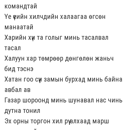
командтай
Үе үеийн хилчдийн халаагаа өгсөн
манаатай
Харийн хүн та голыг минь тасалвал
тасал
Халуун хар төмрөөр дөнгөлөн жаньч
бид тэснэ
Хатан гоо сүүн замын бурхад минь байна
авбал ав
Газар шороонд минь шунавал нас чинь
дутна тонил
Эх орны торгон хил рүү алхаад марш