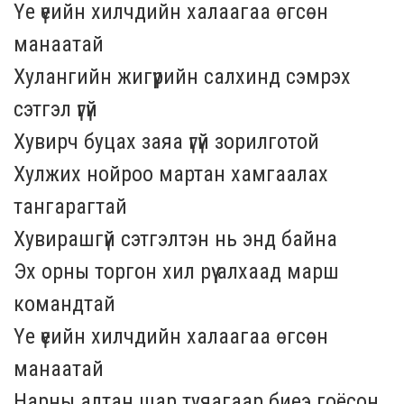
Үе үеийн хилчдийн халаагаа өгсөн
манаатай
Хулангийн жигүүрийн салхинд сэмрэх
сэтгэл үгүй
Хувирч буцах заяа үгүй зорилготой
Хулжих нойроо мартан хамгаалах
тангарагтай
Хувирашгүй сэтгэлтэн нь энд байна
Эх орны торгон хил рүү алхаад марш
командтай
Үе үеийн хилчдийн халаагаа өгсөн
манаатай
Нарны алтан шар туяагаар биеэ гоёсон