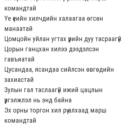
командтай
Үе үеийн хилчдийн халаагаа өгсөн
манаатай
Цомцойн уйлан угтах үрийн дуу тасраагүй
Цорын ганцхан хилээ дээдэлсэн
гавъяатай
Цусандаа, ясандаа сийлсэн өвгөдийн
захиастай
Зулын гал таслаагүй ижий цацлын
үргэлжлэл нь энд байна
Эх орны торгон хил рүү алхаад марш
командтай