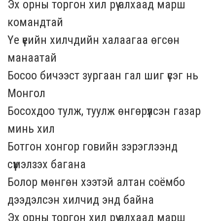
Эх орны торгон хил рүү алхаад марш
командтай
Үе үеийн хилчдийн халаагаа өгсөн
манаатай
Босоо бичээст зургаан гал шиг үсэг нь
Монгол
Босохдоо тулж, туулж өнгөрүүлсэн газар
минь хил
Ботгон хонгор говийн зэрэглээнд
сүүмэлзэх багана
Болор мөнгөн хээтэй алтан соёмбо
дээдэлсэн хилчид энд байна
Эх орны торгон хил рүү алхаад марш