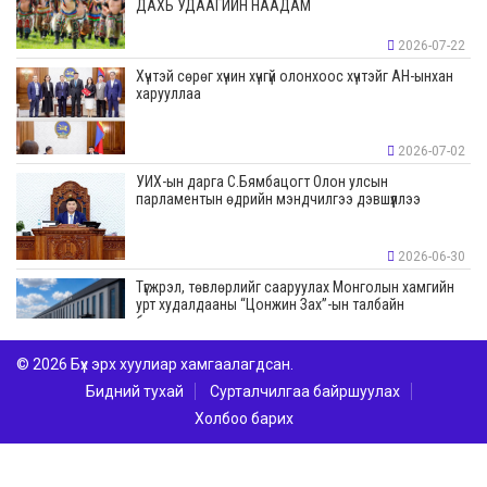
ДАХЬ УДААГИЙН НААДАМ
2026-07-22
Хүчтэй сөрөг хүчин хүчгүй олонхоос хүчтэйг АН-ынхан
харууллаа
2026-07-02
УИХ-ын дарга С.Бямбацогт Олон улсын
парламентын өдрийн мэндчилгээ дэвшүүллээ
2026-06-30
Түгжрэл, төвлөрлийг сааруулах Монголын хамгийн
урт худалдааны “Цонжин Зах”-ын талбайн
борлуулалт эхэллээ
2026-06-23
© 2026 Бүх эрх хуулиар хамгаалагдсан.
Бидний тухай
Сурталчилгаа байршуулах
“Эрдэнэс Тавантолгой” ХК Бортээгийн ордын
нээлтийг хийж, олборлолтын ажлыг эхлүүллээ
Холбоо барих
2026-06-23