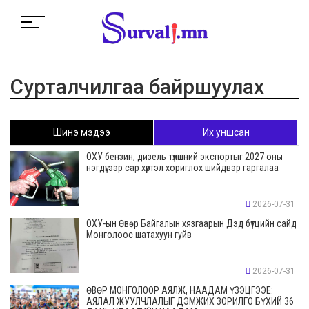
Сурталчилгаа байршуулах
Шинэ мэдээ
Их уншсан
ОХУ бензин, дизель түлшний экспортыг 2027 оны
нэгдүгээр сар хүртэл хориглох шийдвэр гаргалаа
2026-07-31
ОХУ-ын Өвөр Байгалын хязгаарын Дэд бүтцийн сайд
Монголоос шатахуун гуйв
2026-07-31
ӨВӨР МОНГОЛООР АЯЛЖ, НААДАМ ҮЗЭЦГЭЭЕ:
АЯЛАЛ ЖУУЛЧЛАЛЫГ ДЭМЖИХ ЗОРИЛГО БҮХИЙ 36