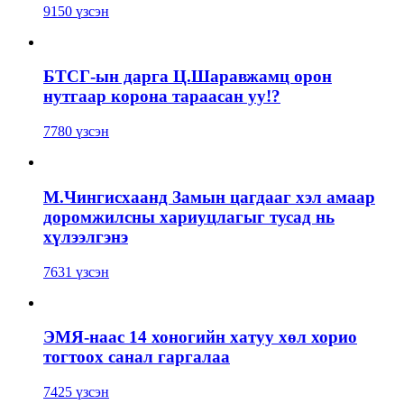
9150 үзсэн
БТСГ-ын дарга Ц.Шаравжамц орон
нутгаар корона тараасан уу!?
7780 үзсэн
М.Чингисхаанд Замын цагдааг хэл амаар
доромжилсны хариуцлагыг тусад нь
хүлээлгэнэ
7631 үзсэн
ЭМЯ-наас 14 хоногийн хатуу хөл хорио
тогтоох санал гаргалаа
7425 үзсэн