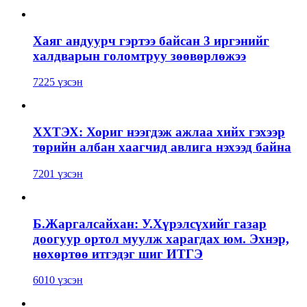
Хаяг андуурч гэртээ байсан 3 иргэнийг
халдварын голомтруу зөөвөрлөжээ
7225 үзсэн
ХХТЭХ: Хориг нээгдэж ажлаа хийх гэхээр
төрийн албан хаагчид авлига нэхээд байна
7201 үзсэн
Б.Жаргалсайхан: У.Хүрэлсүхийг газар
доогуур ортол муулж харагдах юм. Эхнэр,
нөхөртөө итгэдэг шиг ИТГЭ
6010 үзсэн