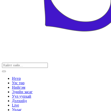
Нүүр
Улс төр
Нийгэм
Эдийн засаг
Уул уурхай
Дэлхийд
Live
Урлаг