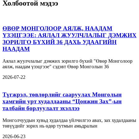
Холбоотой мэдээ
ӨВӨР МОНГОЛООР АЯЛЖ, НААДАМ
ҮЗЭЦГЭЭЕ: АЯЛАЛ ЖУУЛЧЛАЛЫГ ДЭМЖИХ
ЗОРИЛГО БҮХИЙ 36 ДАХЬ УДААГИЙН
НААДАМ
Аялал жуулчлалыг дэмжих зорилго бүхий "Өвөр Монголоор
аялж, наадам үзэцгээе" сэдэвт Өвөр Монголын 36
2026-07-22
Түгжрэл, төвлөрлийг сааруулах Монголын
хамгийн урт худалдааны “Цонжин Зах”-ын
талбайн борлуулалт эхэллээ
Монголчуудын хувьд худалдаа үйлчилгээ авах, зах худалдааны
төвүүдийг зорих нь өдөр тутмын амьдралын
2026-06-23