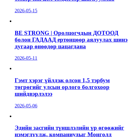
2026-05-15
BE STRONG | Оролцогчдын ДОТООД
болон ГАДААД ертөнцөөр аялуулах шинэ
дугаар өнөөдөр цацагдана
2026-05-11
Гэмт хэрэг үйлдэж олсон 1,5 тэрбум
төгрөгийг улсын орлого болгохоор
шийдвэрлэлээ
2026-05-06
Эдийн засгийн түншлэлийн үр өгөөжийг
нэмэгдүүлж, компаниудыг Монголд