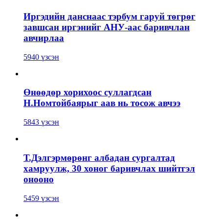
Иргэдийн данснаас тэрбум гаруй төгрөг
завшсан иргэнийг АНУ-аас баривчлан
авчирлаа
5940 үзсэн
Өнөөдөр хорихоос суллагдсан
Н.Номтойбаярыг аав нь тосож авчээ
5843 үзсэн
Т.Дэлгэрмөрөнг албадан сургалтад
хамруулж, 30 хоног баривчлах шийтгэл
онооно
5459 үзсэн