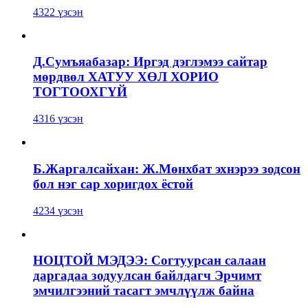
4322 үзсэн
Д.Сумъяабазар: Иргэд дэглэмээ сайтар
мөрдвөл ХАТУУ ХӨЛ ХОРИО
ТОГТООХГҮЙ
4316 үзсэн
Б.Жаргалсайхан: Ж.Мөнхбат эхнэрээ зодсон
бол нэг сар хоригдох ёстой
4234 үзсэн
НОЦТОЙ МЭДЭЭ: Согтуурсан салаан
даргадаа зодуулсан байлдагч Эрчимт
эмчилгээний тасагт эмчлүүлж байна