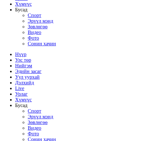
Хүмүүс
Бусад
Спорт
Эрүүл мэнд
Зөвлөгөө
Видео
Фото
Сонин хачин
Нүүр
Улс төр
Нийгэм
Эдийн засаг
Уул уурхай
Дэлхийд
Live
Урлаг
Хүмүүс
Бусад
Спорт
Эрүүл мэнд
Зөвлөгөө
Видео
Фото
Сонин хачин