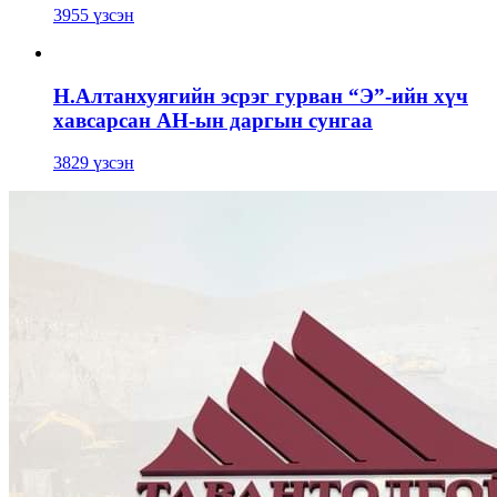
3955 үзсэн
Н.Алтанхуягийн эсрэг гурван “Э”-ийн хүч
хавсарсан АН-ын даргын сунгаа
3829 үзсэн