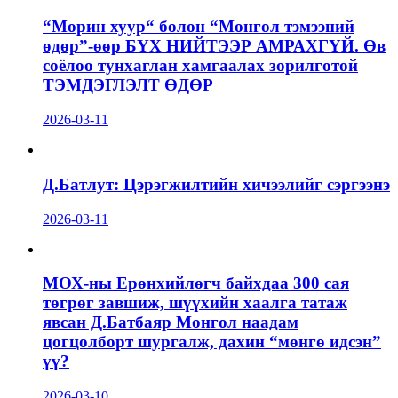
“Морин хуур“ болон “Монгол тэмээний
өдөр”-өөр БҮХ НИЙТЭЭР АМРАХГҮЙ. Өв
соёлоо тунхаглан хамгаалах зорилготой
ТЭМДЭГЛЭЛТ ӨДӨР
2026-03-11
Д.Батлут: Цэрэгжилтийн хичээлийг сэргээнэ
2026-03-11
МОХ-ны Ерөнхийлөгч байхдаа 300 сая
төгрөг завшиж, шүүхийн хаалга татаж
явсан Д.Батбаяр Монгол наадам
цогцолборт шургалж, дахин “мөнгө идсэн”
үү?
2026-03-10