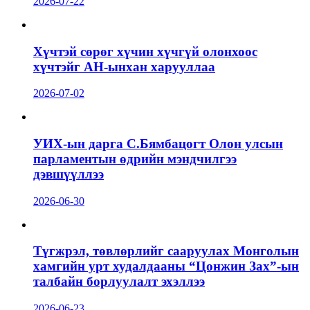
2026-07-22
Хүчтэй сөрөг хүчин хүчгүй олонхоос
хүчтэйг АН-ынхан харууллаа
2026-07-02
УИХ-ын дарга С.Бямбацогт Олон улсын
парламентын өдрийн мэндчилгээ
дэвшүүллээ
2026-06-30
Түгжрэл, төвлөрлийг сааруулах Монголын
хамгийн урт худалдааны “Цонжин Зах”-ын
талбайн борлуулалт эхэллээ
2026-06-23