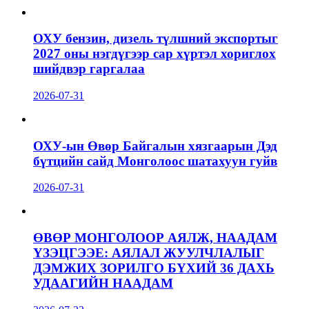
ОХУ бензин, дизель түлшний экспортыг
2027 оны нэгдүгээр сар хүртэл хориглох
шийдвэр гаргалаа
2026-07-31
ОХУ-ын Өвөр Байгалын хязгаарын Дэд
бүтцийн сайд Монголоос шатахуун гуйв
2026-07-31
ӨВӨР МОНГОЛООР АЯЛЖ, НААДАМ
ҮЗЭЦГЭЭЕ: АЯЛАЛ ЖУУЛЧЛАЛЫГ
ДЭМЖИХ ЗОРИЛГО БҮХИЙ 36 ДАХЬ
УДААГИЙН НААДАМ