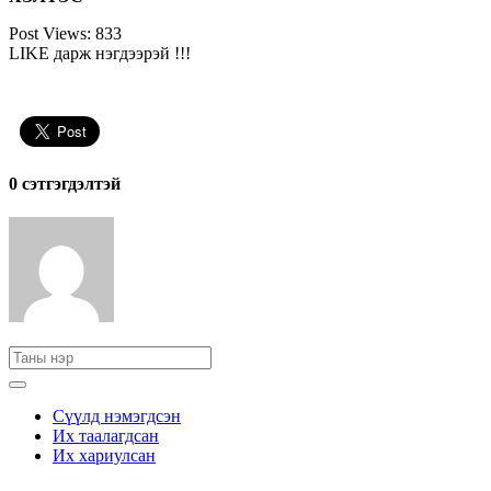
Post Views:
833
LIKE дарж нэгдээрэй !!!
0 cэтгэгдэлтэй
Сүүлд нэмэгдсэн
Их таалагдсан
Их хариулсан