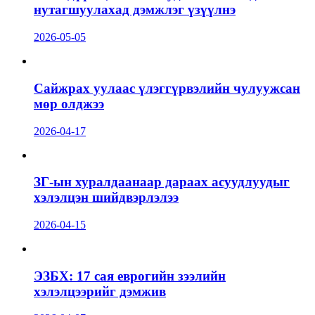
нутагшуулахад дэмжлэг үзүүлнэ
2026-05-05
Сайжрах уулаас үлэггүрвэлийн чулуужсан
мөр олджээ
2026-04-17
ЗГ-ын хуралдаанаар дараах асуудлуудыг
хэлэлцэн шийдвэрлэлээ
2026-04-15
ЭЗБХ: 17 сая еврогийн зээлийн
хэлэлцээрийг дэмжив