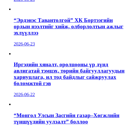
“Эрдэнэс Тавантолгой” ХК Бортээгийн
ордын нээлтийг хийж, олборлолтын ажлыг
эхлүүллээ
2026-06-23
Иргэдийн хяналт, оролцооны үр дүнд
авлигатай тэмцэх, төрийн байгууллагуудын
хариуцлага, ил тод байдлыг сайжруулах
боломжтой гэв
2026-06-22
“Монгол Улсын Засгийн газар–Хөгжлийн
түншүүдийн уулзалт” боллоо