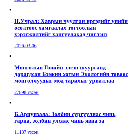
Н.Учрал: Хаврын чуулган иргэдийг үнийн
өсөлтөөс хамгаалах тогтоолын
хэрэгжилтийг хангуулахад чиглэнэ
2026-03-06
Монголын Говийн элсэн шуурганд
дарагдсан Бээжин хотын Экологийн төвөөс
монголчуудыг мод тарихыг уриаллаа
27898 үзсэн
Б.Ариунзаяа: Золбин сургуулиас чинь
гарна, золбин улсаас чинь явна за
11137 үзсэн