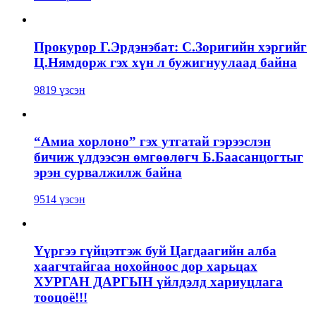
Прокурор Г.Эрдэнэбат: С.Зоригийн хэргийг
Ц.Нямдорж гэх хүн л бужигнуулаад байна
9819 үзсэн
“Амиа хорлоно” гэх утгатай гэрээслэн
бичиж үлдээсэн өмгөөлөгч Б.Баасанцогтыг
эрэн сурвалжилж байна
9514 үзсэн
Үүргээ гүйцэтгэж буй Цагдаагийн алба
хаагчтайгаа нохойноос дор харьцах
ХУРГАН ДАРГЫН үйлдэлд хариуцлага
тооцоё!!!