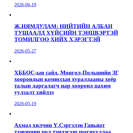
2026-06-19
Ж.НЯМДУЛАМ: НИЙТИЙН АЛБАН
ТУШААЛД ХҮЙСИЙН ТЭНЦВЭРТЭЙ
ТОМИЛГОО ХИЙХ ХЭРЭГТЭЙ
2026-05-27
ХББОС-ын сайд, Монгол-Польшийн ЗГ
хоорондын комиссын хуралдааны хоёр
талын даргалагч нар хооронд цахим
уулзалт хийлээ
2026-05-19
Ахмад хилчин Ү.Сэргэлэн Гавьяат
тээвэрчин цол тэмдэгээр шагнууллаа