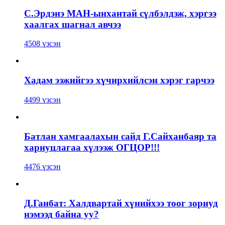
С.Эрдэнэ МАН-ынхантай сүлбэлдэж, хэргээ
хаалгах шагнал авчээ
4508 үзсэн
Хадам ээжийгээ хүчирхийлсэн хэрэг гарчээ
4499 үзсэн
Батлан хамгаалахын сайд Г.Сайханбаяр та
хариуцлагаа хүлээж ОГЦОР!!!
4476 үзсэн
Д.Ганбат: Халдвартай хүнийхээ тоог зориуд
нэмээд байна уу?