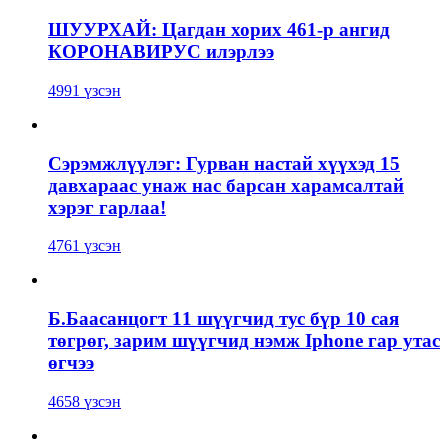
ШУУРХАЙ: Цагдан хорих 461-р ангид
КОРОНАВИРУС илэрлээ
4991 үзсэн
Сэрэмжлүүлэг: Гурван настай хүүхэд 15
давхараас унаж нас барсан харамсалтай
хэрэг гарлаа!
4761 үзсэн
Б.Баасанцогт 11 шүүгчид тус бүр 10 сая
төгрөг, зарим шүүгчид нэмж Iphone гар утас
өгчээ
4658 үзсэн