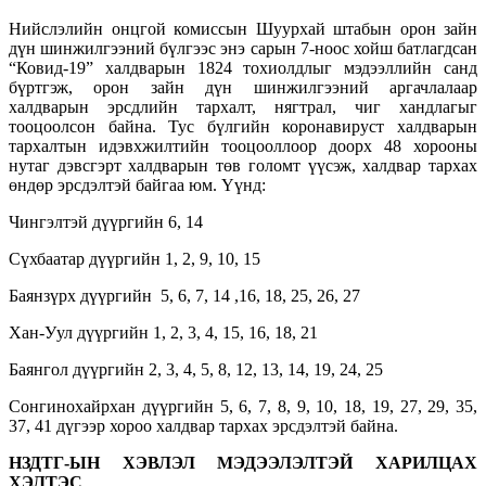
Нийслэлийн онцгой комиссын Шуурхай штабын орон зайн
дүн шинжилгээний бүлгээс энэ сарын 7-ноос хойш батлагдсан
“Ковид-19” халдварын 1824 тохиолдлыг мэдээллийн санд
бүртгэж, орон зайн дүн шинжилгээний аргачлалаар
халдварын эрсдлийн тархалт, нягтрал, чиг хандлагыг
тооцоолсон байна. Тус бүлгийн коронавируст халдварын
тархалтын идэвхжилтийн тооцооллоор доорх 48 хорооны
нутаг дэвсгэрт халдварын төв голомт үүсэж, халдвар тархах
өндөр эрсдэлтэй байгаа юм. Үүнд:
Чингэлтэй дүүргийн 6, 14
Сүхбаатар дүүргийн 1, 2, 9, 10, 15
Баянзүрх дүүргийн 5, 6, 7, 14 ,16, 18, 25, 26, 27
Хан-Уул дүүргийн 1, 2, 3, 4, 15, 16, 18, 21
Баянгол дүүргийн 2, 3, 4, 5, 8, 12, 13, 14, 19, 24, 25
Сонгинохайрхан дүүргийн 5, 6, 7, 8, 9, 10, 18, 19, 27, 29, 35,
37, 41 дүгээр хороо халдвар тархах эрсдэлтэй байна.
НЗДТГ-ЫН ХЭВЛЭЛ МЭДЭЭЛЭЛТЭЙ ХАРИЛЦАХ
ХЭЛТЭС