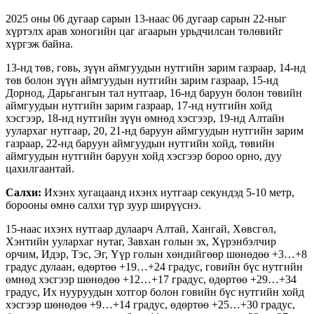
2025 оны 06 дугаар сарын 13-наас 06 дугаар сарын 22-ныг
хүртэлх арав хоногийн цаг агаарын урьдчилсан төлөвийг
хүргэж байна.
13-нд төв, говь, зүүн аймгуудын нутгийн зарим газраар, 14-нд
төв болон зүүн аймгуудын нутгийн зарим газраар, 15-нд
Дорнод, Дарьгангын тал нутгаар, 16-нд баруун болон төвийн
аймгуудын нутгийн зарим газраар, 17-нд нутгийн хойд
хэсгээр, 18-нд нутгийн зүүн өмнөд хэсгээр, 19-нд Алтайн
уулархаг нутгаар, 20, 21-нд баруун аймгуудын нутгийн зарим
газраар, 22-нд баруун аймгуудын нутгийн хойд, төвийн
аймгуудын нутгийн баруун хойд хэсгээр бороо орно, дуу
цахилгаантай.
Салхи:
Ихэнх хугацаанд ихэнх нутгаар секундэд 5-10 метр,
борооны өмнө салхи түр зуур ширүүснэ.
15-наас ихэнх нутгаар дулаарч Алтай, Хангай, Хөвсгөл,
Хэнтийн уулархаг нутаг, Завхан голын эх, Хүрэнбэлчир
орчим, Идэр, Тэс, Эг, Үүр голын хөндийгөөр шөнөдөө +3…+8
градус дулаан, өдөртөө +19…+24 градус, говийн бүс нутгийн
өмнөд хэсгээр шөнөдөө +12…+17 градус, өдөртөө +29…+34
градус, Их нууруудын хотгор болон говийн бүс нутгийн хойд
хэсгээр шөнөдөө +9…+14 градус, өдөртөө +25…+30 градус,