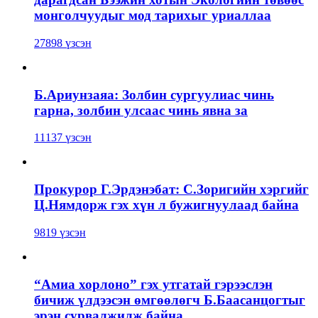
монголчуудыг мод тарихыг уриаллаа
27898 үзсэн
Б.Ариунзаяа: Золбин сургуулиас чинь
гарна, золбин улсаас чинь явна за
11137 үзсэн
Прокурор Г.Эрдэнэбат: С.Зоригийн хэргийг
Ц.Нямдорж гэх хүн л бужигнуулаад байна
9819 үзсэн
“Амиа хорлоно” гэх утгатай гэрээслэн
бичиж үлдээсэн өмгөөлөгч Б.Баасанцогтыг
эрэн сурвалжилж байна