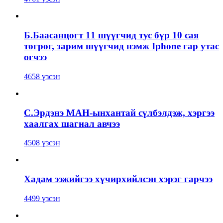
Б.Баасанцогт 11 шүүгчид тус бүр 10 сая
төгрөг, зарим шүүгчид нэмж Iphone гар утас
өгчээ
4658 үзсэн
С.Эрдэнэ МАН-ынхантай сүлбэлдэж, хэргээ
хаалгах шагнал авчээ
4508 үзсэн
Хадам ээжийгээ хүчирхийлсэн хэрэг гарчээ
4499 үзсэн