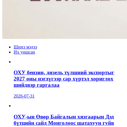
Шинэ мэдээ
Их уншсан
ОХУ бензин, дизель түлшний экспортыг
2027 оны нэгдүгээр сар хүртэл хориглох
шийдвэр гаргалаа
2026-07-31
ОХУ-ын Өвөр Байгалын хязгаарын Дэд
бүтцийн сайд Монголоос шатахуун гуйв