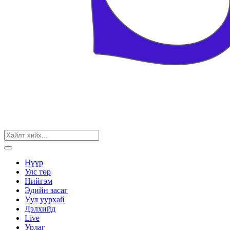
Нүүр
Улс төр
Нийгэм
Эдийн засаг
Уул уурхай
Дэлхийд
Live
Урлаг