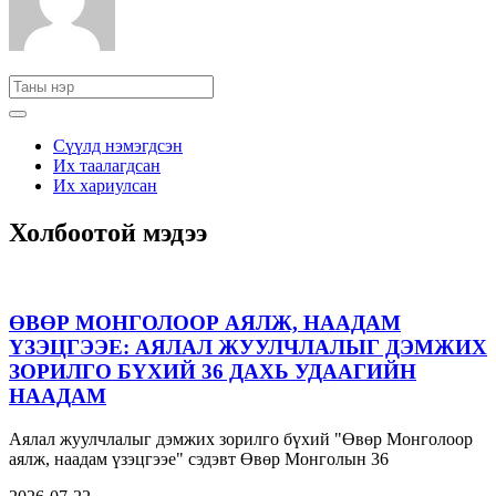
Сүүлд нэмэгдсэн
Их таалагдсан
Их хариулсан
Холбоотой мэдээ
ӨВӨР МОНГОЛООР АЯЛЖ, НААДАМ
ҮЗЭЦГЭЭЕ: АЯЛАЛ ЖУУЛЧЛАЛЫГ ДЭМЖИХ
ЗОРИЛГО БҮХИЙ 36 ДАХЬ УДААГИЙН
НААДАМ
Аялал жуулчлалыг дэмжих зорилго бүхий "Өвөр Монголоор
аялж, наадам үзэцгээе" сэдэвт Өвөр Монголын 36