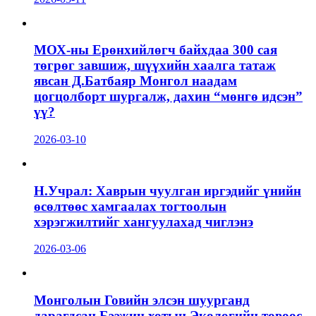
МОХ-ны Ерөнхийлөгч байхдаа 300 сая
төгрөг завшиж, шүүхийн хаалга татаж
явсан Д.Батбаяр Монгол наадам
цогцолборт шургалж, дахин “мөнгө идсэн”
үү?
2026-03-10
Н.Учрал: Хаврын чуулган иргэдийг үнийн
өсөлтөөс хамгаалах тогтоолын
хэрэгжилтийг хангуулахад чиглэнэ
2026-03-06
Монголын Говийн элсэн шуурганд
дарагдсан Бээжин хотын Экологийн төвөөс