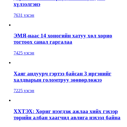
хүлээлгэнэ
7631 үзсэн
ЭМЯ-наас 14 хоногийн хатуу хөл хорио
тогтоох санал гаргалаа
7425 үзсэн
Хаяг андуурч гэртээ байсан 3 иргэнийг
халдварын голомтруу зөөвөрлөжээ
7225 үзсэн
ХХТЭХ: Хориг нээгдэж ажлаа хийх гэхээр
төрийн албан хаагчид авлига нэхээд байна