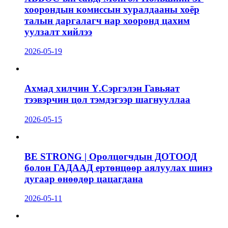
хоорондын комиссын хуралдааны хоёр
талын даргалагч нар хооронд цахим
уулзалт хийлээ
2026-05-19
Ахмад хилчин Ү.Сэргэлэн Гавьяат
тээвэрчин цол тэмдэгээр шагнууллаа
2026-05-15
BE STRONG | Оролцогчдын ДОТООД
болон ГАДААД ертөнцөөр аялуулах шинэ
дугаар өнөөдөр цацагдана
2026-05-11