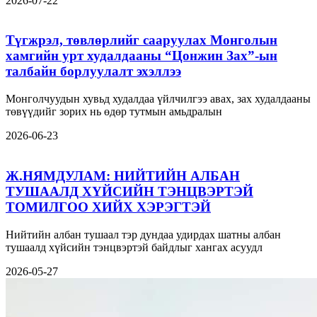
2026-07-22
Түгжрэл, төвлөрлийг сааруулах Монголын
хамгийн урт худалдааны “Цонжин Зах”-ын
талбайн борлуулалт эхэллээ
Монголчуудын хувьд худалдаа үйлчилгээ авах, зах худалдааны
төвүүдийг зорих нь өдөр тутмын амьдралын
2026-06-23
Ж.НЯМДУЛАМ: НИЙТИЙН АЛБАН
ТУШААЛД ХҮЙСИЙН ТЭНЦВЭРТЭЙ
ТОМИЛГОО ХИЙХ ХЭРЭГТЭЙ
Нийтийн албан тушаал тэр дундаа удирдах шатны албан
тушаалд хүйсийн тэнцвэртэй байдлыг хангах асуудл
2026-05-27