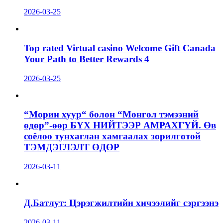
2026-03-25
Top rated Virtual casino Welcome Gift Canada
Your Path to Better Rewards 4
2026-03-25
“Морин хуур“ болон “Монгол тэмээний
өдөр”-өөр БҮХ НИЙТЭЭР АМРАХГҮЙ. Өв
соёлоо тунхаглан хамгаалах зорилготой
ТЭМДЭГЛЭЛТ ӨДӨР
2026-03-11
Д.Батлут: Цэрэгжилтийн хичээлийг сэргээнэ
2026-03-11