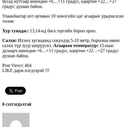
бусад нутгаар шөнөдөө +6…+11 градус, өдөртөө +22…+27
градус дулаан байна.
Улаанбаатар хот орчмын 10 хоногийн цаг агаарын урьдчилсан
төлөв:
Хур тунадас:
13,14-нд бага зэргийн бороо орно.
Салхи:
Ихэнх хугацаанд секундэд 5-10 метр, борооны өмнө
салхи түр зуур ширүүснэ.
Агаарын температур:
15-наас
дулаарч шөнөдөө +6…+11 градус, өдөртөө +22…+27 градус
дулаан байна.
Post Views:
464
LIKE дарж нэгдээрэй !!!
0 cэтгэгдэлтэй