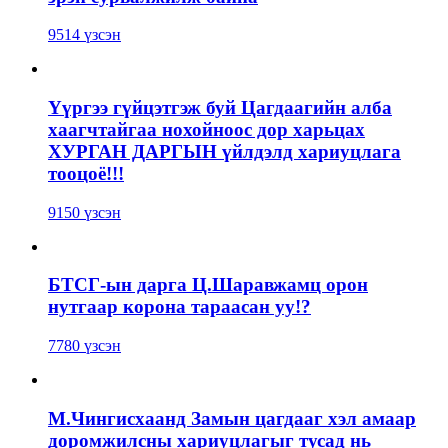
9514 үзсэн
Үүргээ гүйцэтгэж буй Цагдаагийн алба
хаагчтайгаа нохойноос дор харьцах
ХУРГАН ДАРГЫН үйлдэлд хариуцлага
тооцоё!!!
9150 үзсэн
БТСГ-ын дарга Ц.Шаравжамц орон
нутгаар корона тараасан уу!?
7780 үзсэн
М.Чингисхаанд Замын цагдааг хэл амаар
доромжилсны хариуцлагыг тусад нь