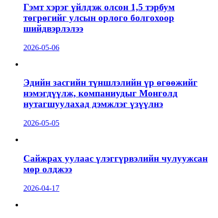
Гэмт хэрэг үйлдэж олсон 1,5 тэрбум
төгрөгийг улсын орлого болгохоор
шийдвэрлэлээ
2026-05-06
Эдийн засгийн түншлэлийн үр өгөөжийг
нэмэгдүүлж, компаниудыг Монголд
нутагшуулахад дэмжлэг үзүүлнэ
2026-05-05
Сайжрах уулаас үлэггүрвэлийн чулуужсан
мөр олджээ
2026-04-17