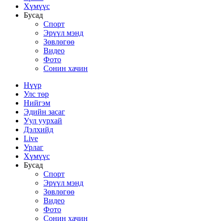
Хүмүүс
Бусад
Спорт
Эрүүл мэнд
Зөвлөгөө
Видео
Фото
Сонин хачин
Нүүр
Улс төр
Нийгэм
Эдийн засаг
Уул уурхай
Дэлхийд
Live
Урлаг
Хүмүүс
Бусад
Спорт
Эрүүл мэнд
Зөвлөгөө
Видео
Фото
Сонин хачин