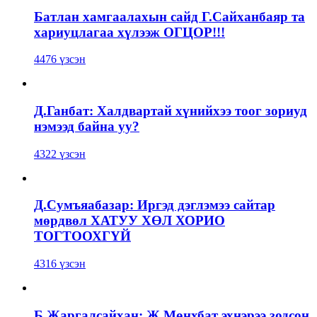
Батлан хамгаалахын сайд Г.Сайханбаяр та
хариуцлагаа хүлээж ОГЦОР!!!
4476 үзсэн
Д.Ганбат: Халдвартай хүнийхээ тоог зориуд
нэмээд байна уу?
4322 үзсэн
Д.Сумъяабазар: Иргэд дэглэмээ сайтар
мөрдвөл ХАТУУ ХӨЛ ХОРИО
ТОГТООХГҮЙ
4316 үзсэн
Б.Жаргалсайхан: Ж.Мөнхбат эхнэрээ зодсон