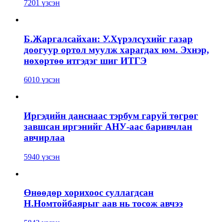
7201 үзсэн
Б.Жаргалсайхан: У.Хүрэлсүхийг газар
доогуур ортол муулж харагдах юм. Эхнэр,
нөхөртөө итгэдэг шиг ИТГЭ
6010 үзсэн
Иргэдийн данснаас тэрбум гаруй төгрөг
завшсан иргэнийг АНУ-аас баривчлан
авчирлаа
5940 үзсэн
Өнөөдөр хорихоос суллагдсан
Н.Номтойбаярыг аав нь тосож авчээ