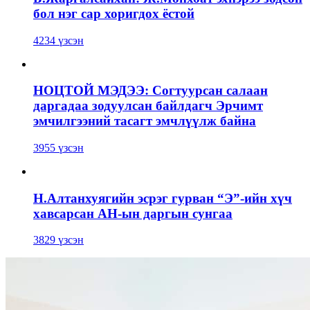
бол нэг сар хоригдох ёстой
4234 үзсэн
НОЦТОЙ МЭДЭЭ: Согтуурсан салаан
даргадаа зодуулсан байлдагч Эрчимт
эмчилгээний тасагт эмчлүүлж байна
3955 үзсэн
Н.Алтанхуягийн эсрэг гурван “Э”-ийн хүч
хавсарсан АН-ын даргын сунгаа
3829 үзсэн