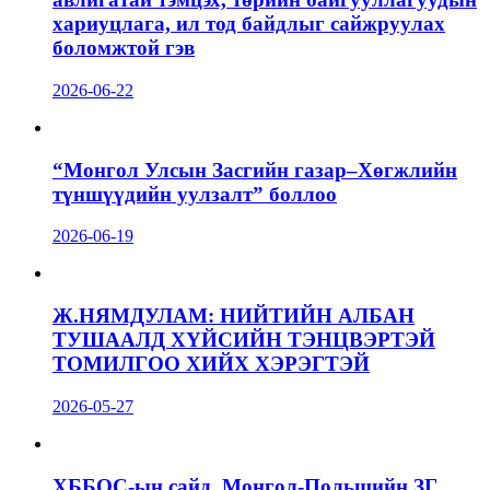
хариуцлага, ил тод байдлыг сайжруулах
боломжтой гэв
2026-06-22
“Монгол Улсын Засгийн газар–Хөгжлийн
түншүүдийн уулзалт” боллоо
2026-06-19
Ж.НЯМДУЛАМ: НИЙТИЙН АЛБАН
ТУШААЛД ХҮЙСИЙН ТЭНЦВЭРТЭЙ
ТОМИЛГОО ХИЙХ ХЭРЭГТЭЙ
2026-05-27
ХББОС-ын сайд, Монгол-Польшийн ЗГ