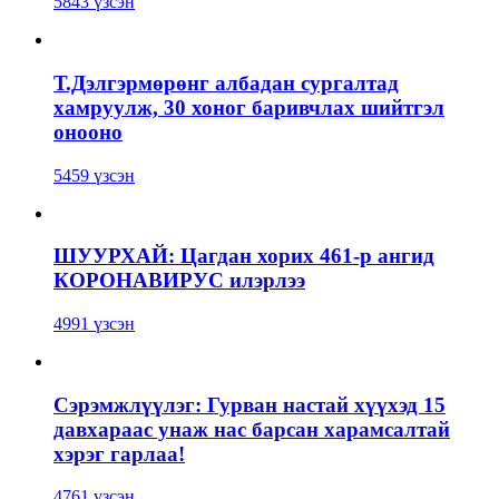
5843 үзсэн
Т.Дэлгэрмөрөнг албадан сургалтад
хамруулж, 30 хоног баривчлах шийтгэл
онооно
5459 үзсэн
ШУУРХАЙ: Цагдан хорих 461-р ангид
КОРОНАВИРУС илэрлээ
4991 үзсэн
Сэрэмжлүүлэг: Гурван настай хүүхэд 15
давхараас унаж нас барсан харамсалтай
хэрэг гарлаа!
4761 үзсэн