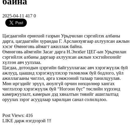
байна
2025-04-11
417
0
Цагдаагийн ерөнхий газрын Урьдчилан сэргийлэх албаны
дарга, цагдаагийн хурандаа Г. Арсланхуягаар ахлуулсан ажлын
хэсэг Өмнөговь аймагт ажиллаж байна.
Өмнөговь аймгийн Засаг дарга Н.Энхбат ЦЕГ-ын Урьдчилан
сэргийлэх албаны даргаар ахлуулсан ажлын хэсгийнхнийг
хүлээн авч уулзлаа.
Цагдаа, дотоодын цэргийн байгууллагаас авч хэрэгжүүлж буй
ажлууд, цаашид хэрэгжүүлэхээр төлөвлөж буй бодлого, үйл
ажиллагааны чиглэл, арга хэмжээний талаар танилцуулав.
Мөн иргэдийг эрүүл, аюулгүй орчин нөхцөлөөр хангах
чиглэлээр хэрэгжүүлж буй “Ногоон бүс” төслийн хүрээнд
камержуулалт, камерын дэд хяналтын төвийг ашиглалтад
оруулах зэрэг асуудлаар харилцан санал солилцлоо.
Post Views:
416
LIKE дарж нэгдээрэй !!!