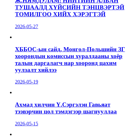
Ж.НЯМДУЛАМ: НИЙТИЙН АЛБАН
ТУШААЛД ХҮЙСИЙН ТЭНЦВЭРТЭЙ
ТОМИЛГОО ХИЙХ ХЭРЭГТЭЙ
2026-05-27
ХББОС-ын сайд, Монгол-Польшийн ЗГ
хоорондын комиссын хуралдааны хоёр
талын даргалагч нар хооронд цахим
уулзалт хийлээ
2026-05-19
Ахмад хилчин Ү.Сэргэлэн Гавьяат
тээвэрчин цол тэмдэгээр шагнууллаа
2026-05-15