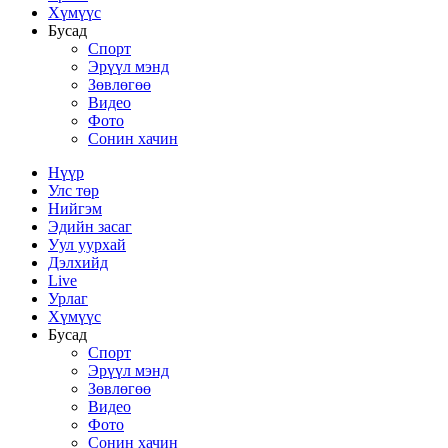
Хүмүүс
Бусад
Спорт
Эрүүл мэнд
Зөвлөгөө
Видео
Фото
Сонин хачин
Нүүр
Улс төр
Нийгэм
Эдийн засаг
Уул уурхай
Дэлхийд
Live
Урлаг
Хүмүүс
Бусад
Спорт
Эрүүл мэнд
Зөвлөгөө
Видео
Фото
Сонин хачин