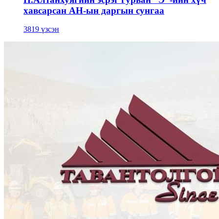
хавсарсан АН-ын даргын сунгаа
3819 үзсэн