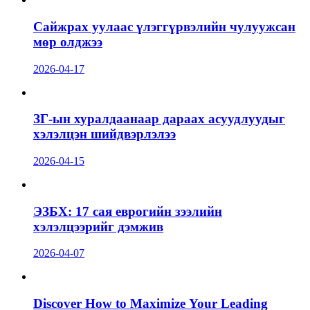
Сайжрах уулаас үлэггүрвэлийн чулуужсан
мөр олджээ
2026-04-17
ЗГ-ын хуралдаанаар дараах асуудлуудыг
хэлэлцэн шийдвэрлэлээ
2026-04-15
ЭЗБХ: 17 сая еврогийн зээлийн
хэлэлцээрийг дэмжив
2026-04-07
Discover How to Maximize Your Leading