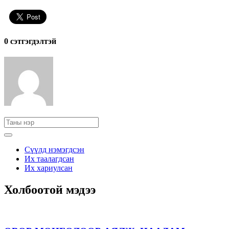
0 cэтгэгдэлтэй
Сүүлд нэмэгдсэн
Их таалагдсан
Их хариулсан
Холбоотой мэдээ