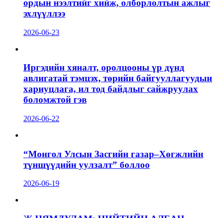
ордын нээлтийг хийж, олборлолтын ажлыг
эхлүүллээ
2026-06-23
Иргэдийн хяналт, оролцооны үр дүнд
авлигатай тэмцэх, төрийн байгууллагуудын
хариуцлага, ил тод байдлыг сайжруулах
боломжтой гэв
2026-06-22
“Монгол Улсын Засгийн газар–Хөгжлийн
түншүүдийн уулзалт” боллоо
2026-06-19