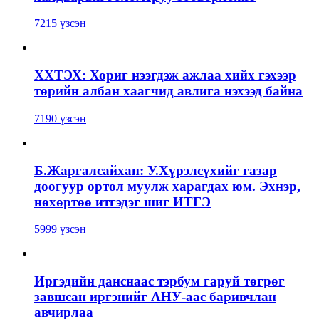
7215 үзсэн
ХХТЭХ: Хориг нээгдэж ажлаа хийх гэхээр
төрийн албан хаагчид авлига нэхээд байна
7190 үзсэн
Б.Жаргалсайхан: У.Хүрэлсүхийг газар
доогуур ортол муулж харагдах юм. Эхнэр,
нөхөртөө итгэдэг шиг ИТГЭ
5999 үзсэн
Иргэдийн данснаас тэрбум гаруй төгрөг
завшсан иргэнийг АНУ-аас баривчлан
авчирлаа