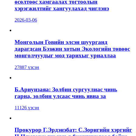
өсөлтөөс хамгаалах тогтоолын
хэрэгжилтийг хангуулахад чиглэнэ
2026-03-06
Монголын Говийн элсэн шуурганд
дарагдсан Бээжин хотын Экологийн төвөөс
монголчуудыг мод тарихыг уриаллаа
27887 үзсэн
Б.Ариунзаяа: Золбин сургуулиас чинь
гарна, золбин улсаас чинь явна за
11126 үзсэн
Прокурор Г.Эрдэнэбат: С.Зоригийн хэргийг