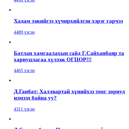
Хадам ээжийгээ хүчирхийлсэн хэрэг гарчээ
4489 үзсэн
Батлан хамгаалахын сайд Г.Сайханбаяр та
хариуцлагаа хүлээж ОГЦОР!!!
4465 үзсэн
Д.Ганбат: Халдвартай хүнийхээ тоог зориуд
нэмээд байна уу?
4311 үзсэн