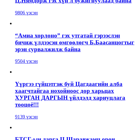
Ц.Нямдорж гэх хүн л бужигнуулаад байна
9806 үзсэн
“Амиа хорлоно” гэх утгатай гэрээслэн
бичиж үлдээсэн өмгөөлөгч Б.Баасанцогтыг
эрэн сурвалжилж байна
9504 үзсэн
Үүргээ гүйцэтгэж буй Цагдаагийн алба
хаагчтайгаа нохойноос дор харьцах
ХУРГАН ДАРГЫН үйлдэлд хариуцлага
тооцоё!!!
9139 үзсэн
БТСГ-ын дарга Ц.Шаравжамц орон