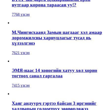
нутгаар корона тараасан уу!?
7768 үзсэн
М.Чингисхаанд Замын цагдааг хэл амаар
доромжилсны хариуцлагыг тусад нь
хүлээлгэнэ
7621 үзсэн
ЭМЯ-наас 14 хоногийн хатуу хөл хорио
тогтоох санал гаргалаа
7415 үзсэн
Хаяг андуурч гэртээ байсан 3 иргэнийг
халдварын голомтруу зөөвөрлөжээ