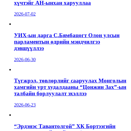
хүчтэйг АН-ынхан харууллаа
2026-07-02
УИХ-ын дарга С.Бямбацогт Олон улсын
парламентын өдрийн мэндчилгээ
дэвшүүллээ
2026-06-30
Түгжрэл, төвлөрлийг сааруулах Монголын
хамгийн урт худалдааны “Цонжин Зах”-ын
талбайн борлуулалт эхэллээ
2026-06-23
“Эрдэнэс Тавантолгой” ХК Бортээгийн