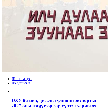
Шинэ мэдээ
Их уншсан
ОХУ бензин, дизель түлшний экспортыг
2027 оны нэгдүгээр сар хүртэл хориглох