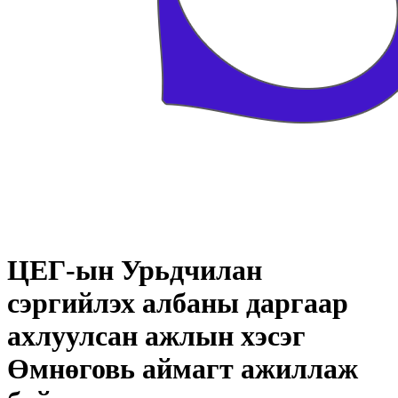
ЦЕГ-ын Урьдчилан
сэргийлэх албаны даргаар
ахлуулсан ажлын хэсэг
Өмнөговь аймагт ажиллаж