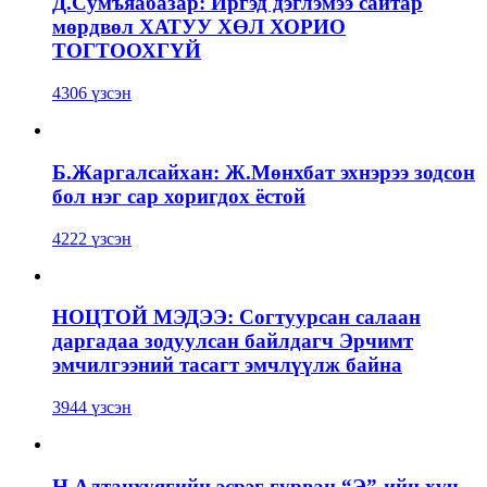
Д.Сумъяабазар: Иргэд дэглэмээ сайтар
мөрдвөл ХАТУУ ХӨЛ ХОРИО
ТОГТООХГҮЙ
4306 үзсэн
Б.Жаргалсайхан: Ж.Мөнхбат эхнэрээ зодсон
бол нэг сар хоригдох ёстой
4222 үзсэн
НОЦТОЙ МЭДЭЭ: Согтуурсан салаан
даргадаа зодуулсан байлдагч Эрчимт
эмчилгээний тасагт эмчлүүлж байна
3944 үзсэн
Н.Алтанхуягийн эсрэг гурван “Э”-ийн хүч