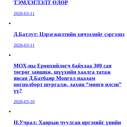
ТЭМДЭГЛЭЛТ ӨДӨР
2026-03-11
Д.Батлут: Цэрэгжилтийн хичээлийг сэргээнэ
2026-03-11
МОХ-ны Ерөнхийлөгч байхдаа 300 сая
төгрөг завшиж, шүүхийн хаалга татаж
явсан Д.Батбаяр Монгол наадам
цогцолборт шургалж, дахин “мөнгө идсэн”
үү?
2026-03-10
Н.Учрал: Хаврын чуулган иргэдийг үнийн