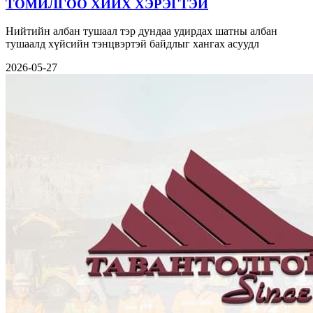
ТОМИЛГОО ХИЙХ ХЭРЭГТЭЙ
Нийтийн албан тушаал тэр дундаа удирдах шатны албан
тушаалд хүйсийн тэнцвэртэй байдлыг хангах асуудл
2026-05-27