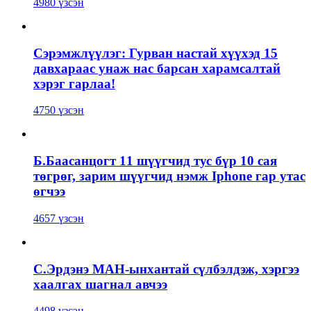
4980 үзсэн
Сэрэмжлүүлэг: Гурван настай хүүхэд 15
давхараас унаж нас барсан харамсалтай
хэрэг гарлаа!
4750 үзсэн
Б.Баасанцогт 11 шүүгчид тус бүр 10 сая
төгрөг, зарим шүүгчид нэмж Iphone гар утас
өгчээ
4657 үзсэн
С.Эрдэнэ МАН-ынхантай сүлбэлдэж, хэргээ
хаалгах шагнал авчээ
4498 үзсэн