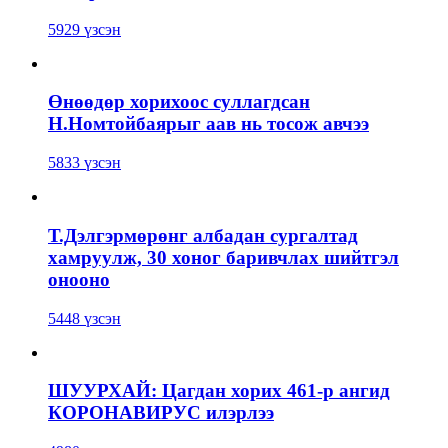
5929 үзсэн
Өнөөдөр хорихоос суллагдсан
Н.Номтойбаярыг аав нь тосож авчээ
5833 үзсэн
Т.Дэлгэрмөрөнг албадан сургалтад
хамруулж, 30 хоног баривчлах шийтгэл
онооно
5448 үзсэн
ШУУРХАЙ: Цагдан хорих 461-р ангид
КОРОНАВИРУС илэрлээ