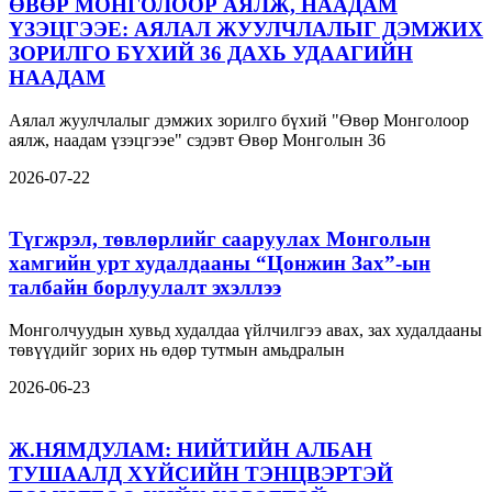
ӨВӨР МОНГОЛООР АЯЛЖ, НААДАМ
ҮЗЭЦГЭЭЕ: АЯЛАЛ ЖУУЛЧЛАЛЫГ ДЭМЖИХ
ЗОРИЛГО БҮХИЙ 36 ДАХЬ УДААГИЙН
НААДАМ
Аялал жуулчлалыг дэмжих зорилго бүхий "Өвөр Монголоор
аялж, наадам үзэцгээе" сэдэвт Өвөр Монголын 36
2026-07-22
Түгжрэл, төвлөрлийг сааруулах Монголын
хамгийн урт худалдааны “Цонжин Зах”-ын
талбайн борлуулалт эхэллээ
Монголчуудын хувьд худалдаа үйлчилгээ авах, зах худалдааны
төвүүдийг зорих нь өдөр тутмын амьдралын
2026-06-23
Ж.НЯМДУЛАМ: НИЙТИЙН АЛБАН
ТУШААЛД ХҮЙСИЙН ТЭНЦВЭРТЭЙ