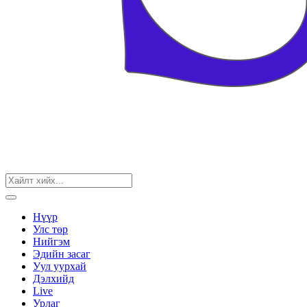
Нүүр
Улс төр
Нийгэм
Эдийн засаг
Уул уурхай
Дэлхийд
Live
Урлаг