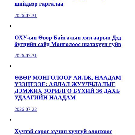
шийдвэр гаргалаа
2026-07-31
ОХУ-ын Өвөр Байгалын хязгаарын Дэд
бүтцийн сайд Монголоос шатахуун гуйв
2026-07-31
ӨВӨР МОНГОЛООР АЯЛЖ, НААДАМ
ҮЗЭЦГЭЭЕ: АЯЛАЛ ЖУУЛЧЛАЛЫГ
ДЭМЖИХ ЗОРИЛГО БҮХИЙ 36 ДАХЬ
УДААГИЙН НААДАМ
2026-07-22
Хүчтэй сөрөг хүчин хүчгүй олонхоос