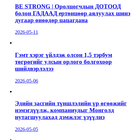
BE STRONG | Оролцогчдын ДОТООД
болон ГАДААД ертөнцөөр аялуулах шинэ
дугаар өнөөдөр цацагдана
2026-05-11
Гэмт хэрэг үйлдэж олсон 1,5 тэрбум
төгрөгийг улсын орлого болгохоор
шийдвэрлэлээ
2026-05-06
Эдийн засгийн түншлэлийн үр өгөөжийг
нэмэгдүүлж, компаниудыг Монголд
нутагшуулахад дэмжлэг үзүүлнэ
2026-05-05