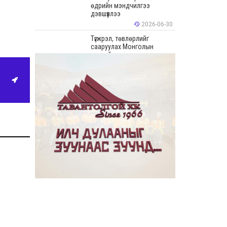
өдрийн мэндчилгээ
дэвшүүллээ
2026-06-30
Түгжрэл, төвлөрлийг
сааруулах Монголын
хамгийн урт худалдааны
“Цонжин Зах”-ын талбайн
борлуулалт эхэллээ
2026-06-23
“Эрдэнэс Тавантолгой” ХК
Бортээгийн ордын нээлтийг
хийж, олборлолтын ажлыг
эхлүүллээ
2026-06-23
Иргэдийн хяналт,
оролцооны үр дүнд
авлигатай тэмцэх, төрийн
байгууллагуудын
хариуцлага, ил тод байдлыг
сайжруулах боломжтой гэв
2026-06-22
“Монгол Улсын Засгийн
газар–Хөгжлийн түншүүдийн
уулзалт” боллоо