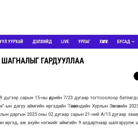
УУЛ УУРХАЙ
ДЭЛХИЙД
LIVE
УРЛАГ
ХҮМҮҮС
БУСАД
Ы ШАГНАЛЫГ ГАРДУУЛЛАА
 09 дүгээр сарын 15-ны өдрийн 7/23 дугаар тогтооолоор батлагд
-ын дагуу аймгийн иргэдийн Төлөөлөгчдийн Хурлын Зөвлөлийн 202
урлын даргын 2025 оны 02 дугаар сарын 21-ний А/15 дугаар зах
н иргэд, аж ахуйн нэгжийг аймгийн 9 алдартнаар шалгаруулж 