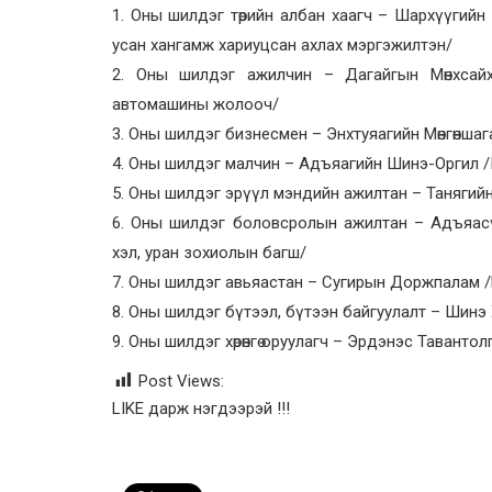
1. Оны шилдэг төрийн албан хаагч – Шархүүгийн М
усан хангамж хариуцсан ахлах мэргэжилтэн/
2. Оны шилдэг ажилчин – Дагайгын Мөнхсай
автомашины жолооч/
3. Оны шилдэг бизнесмен – Энхтуяагийн Мөнгөншаг
4. Оны шилдэг малчин – Адъяагийн Шинэ-Оргил /
5. Оны шилдэг эрүүл мэндийн ажилтан – Танягийн
6. Оны шилдэг боловсролын ажилтан – Адъяасү
хэл, уран зохиолын багш/
7. Оны шилдэг авьяастан – Сугирын Доржпалам 
8. Оны шилдэг бүтээл, бүтээн байгуулалт – Шин
9. Оны шилдэг хөрөнгө оруулагч – Эрдэнэс Тавантол
Post Views:
LIKE дарж нэгдээрэй !!!