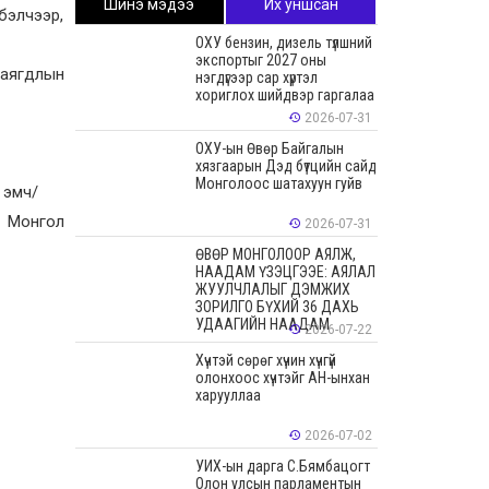
Шинэ мэдээ
Их уншсан
бэлчээр,
ОХУ бензин, дизель түлшний
экспортыг 2027 оны
аягдлын
нэгдүгээр сар хүртэл
хориглох шийдвэр гаргалаа
2026-07-31
ОХУ-ын Өвөр Байгалын
хязгаарын Дэд бүтцийн сайд
Монголоос шатахуун гуйв
 эмч/
н Монгол
2026-07-31
ӨВӨР МОНГОЛООР АЯЛЖ,
НААДАМ ҮЗЭЦГЭЭЕ: АЯЛАЛ
ЖУУЛЧЛАЛЫГ ДЭМЖИХ
ЗОРИЛГО БҮХИЙ 36 ДАХЬ
УДААГИЙН НААДАМ
2026-07-22
Хүчтэй сөрөг хүчин хүчгүй
олонхоос хүчтэйг АН-ынхан
харууллаа
2026-07-02
УИХ-ын дарга С.Бямбацогт
Олон улсын парламентын