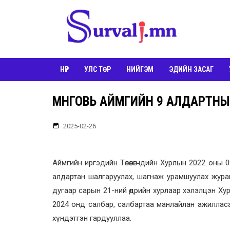
НҮҮР
УЛС ТӨР
НИЙГЭМ
ЭДИЙН ЗАСАГ
ӨМНӨГОВЬ АЙМГИЙН 9 АЛДАРТН
2025-02-26
Аймгийн иргэдийн Төлөөлөгчдийн Хурлын 2022 оны
алдартан шалгаруулах, шагнаж урамшуулах журам”
дугаар сарын 21-ний өдрийн хурлаар хэлэлцэн Х
2024 онд салбар, салбартаа манлайлан ажилласа
хүндэтгэн гардууллаа.