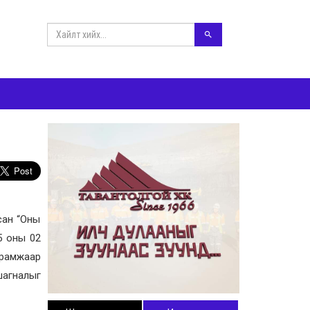
сан “Оны
5 оны 02
ирамжаар
шагналыг