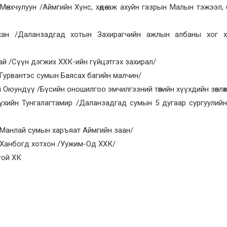
өнхчулуун /Аймгийн Хүнс, хөдөө аж ахуйн газрын Малын тэжээл, 
хан /Даланзадгад хотын Захирагчийн ажлын албаны хог х
ай /Сүүн дэгжих ХХК-ийн гүйцэтгэх захирал/
Гурвантэс сумын Баясах багийн малчин/
 Оюундүү /Бүсийн оношилгоо эмчилгээний төвийн хүүхдийн зөвлөх
хийн Тунгалагтамир /Даланзадгад сумын 5 дугаар сургуулий
/Манлай сумын харъяат Аймгийн заан/
э Ханбогд хотхон /Уужим-Од ХХК/
гой ХК