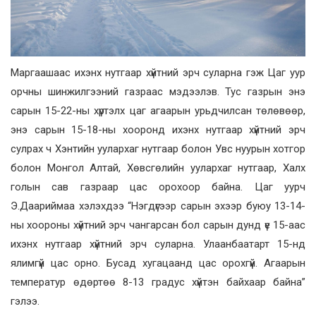
Маргаашаас ихэнх нутгаар хүйтний эрч суларна гэж Цаг уур
орчны шинжилгээний газраас мэдээлэв. Тус газрын энэ
сарын 15-22-ны хүртэлх цаг агаарын урьдчилсан төлөвөөр,
энэ сарын 15-18-ны хооронд ихэнх нутгаар хүйтний эрч
сулрах ч Хэнтийн уулархаг нутгаар болон Увс нуурын хотгор
болон Монгол Алтай, Хөвсгөлийн уулархаг нутгаар, Халх
голын сав газраар цас орохоор байна. Цаг уурч
Э.Даариймаа хэлэхдээ “Нэгдүгээр сарын эхээр буюу 13-14-
ны хоороны хүйтний эрч чангарсан бол сарын дунд үе 15-аас
ихэнх нутгаар хүйтний эрч суларна. Улаанбаатарт 15-нд
ялимгүй цас орно. Бусад хугацаанд цас орохгүй. Агаарын
температур өдөртөө 8-13 градус хүйтэн байхаар байна”
гэлээ.