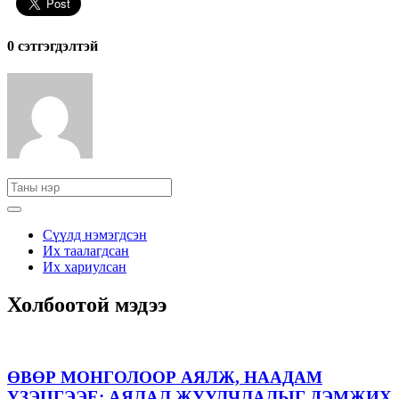
0 cэтгэгдэлтэй
Сүүлд нэмэгдсэн
Их таалагдсан
Их хариулсан
Холбоотой мэдээ
ӨВӨР МОНГОЛООР АЯЛЖ, НААДАМ
ҮЗЭЦГЭЭЕ: АЯЛАЛ ЖУУЛЧЛАЛЫГ ДЭМЖИХ