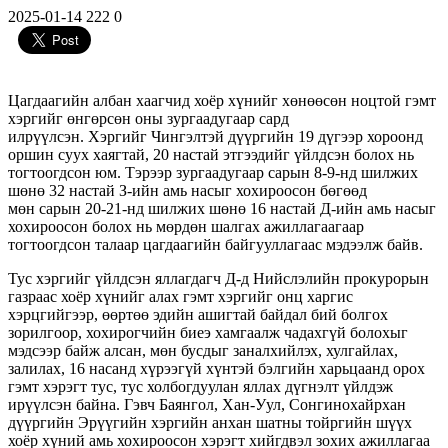
2025-01-14
222
0
Цагдаагийн албан хаагчид хоёр хүнийг хөнөөсөн ноцтой гэмт
хэргийг өнгөрсөн оны зургаадугаар сард
илрүүлсэн. Хэргийг Чингэлтэй дүүргийн 19 дүгээр хороонд
оршин суух хаягтай, 20 настай этгээдийг үйлдсэн болох нь
тогтоогдсон юм. Тэрээр зургаадугаар сарын 8-9-нд шилжих
шөнө 32 настай З-ийн амь насыг хохироосон бөгөөд
мөн сарын 20-21-нд шилжих шөнө 16 настай Д-ийн амь насыг
хохироосон болох нь мөрдөн шалгах ажиллагаагаар
тогтоогдсон талаар цагдаагийн байгууллагаас мэдээлж байв.
Тус хэргийг үйлдсэн яллагдагч Д-д Нийслэлийн прокурорын
газраас хоёр хүнийг алах гэмт хэргийг онц харгис
хэрцгийгээр, өөртөө эдийн ашигтай байдал бий болгох
зорилгоор, хохирогчийн биеэ хамгаалж чадахгүй болохыг
мэдсээр байж алсан, мөн бусдыг заналхийлэх, хулгайлах,
залилах, 16 насанд хүрээгүй хүнтэй бэлгийн харьцаанд орох
гэмт хэрэгт тус, тус холбогдуулан яллах дүгнэлт үйлдэж
ирүүлсэн байна. Гэвч
Баянгол, Хан-Уул, Сонгинохайрхан
дүүргийн Эрүүгийн хэргийн анхан шатны тойргийн шүүх
хоёр хүний амь хохироосон хэрэгт хийгдвэл зохих ажиллагаа