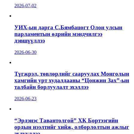
2026-07-02
УИХ-ын дарга С.Бямбацогт Олон улсын
парламентын өдрийн мэндчилгээ
дэвшүүллээ
2026-06-30
Түгжрэл, төвлөрлийг сааруулах Монголын
хамгийн урт худалдааны “Цонжин Зах”-ын
талбайн борлуулалт эхэллээ
2026-06-23
“Эрдэнэс Тавантолгой” ХК Бортээгийн
ордын нээлтийг хийж, олборлолтын ажлыг
эхлүүллээ