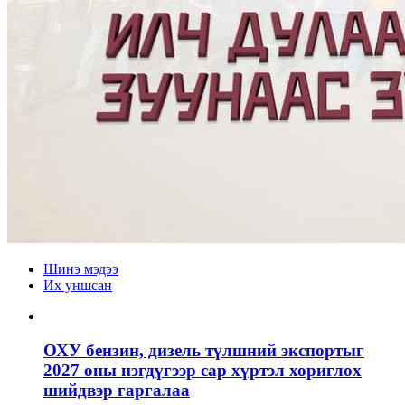
Шинэ мэдээ
Их уншсан
ОХУ бензин, дизель түлшний экспортыг
2027 оны нэгдүгээр сар хүртэл хориглох
шийдвэр гаргалаа