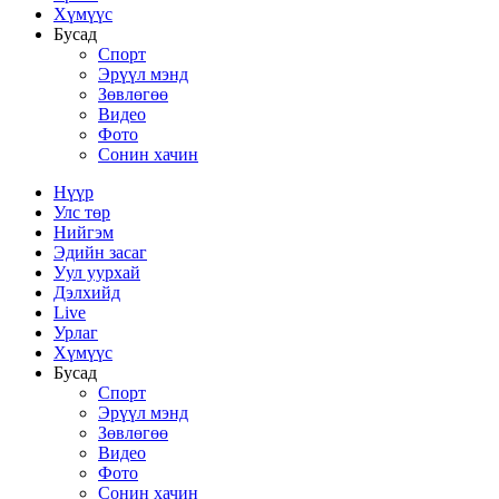
Хүмүүс
Бусад
Спорт
Эрүүл мэнд
Зөвлөгөө
Видео
Фото
Сонин хачин
Нүүр
Улс төр
Нийгэм
Эдийн засаг
Уул уурхай
Дэлхийд
Live
Урлаг
Хүмүүс
Бусад
Спорт
Эрүүл мэнд
Зөвлөгөө
Видео
Фото
Сонин хачин