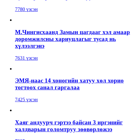
7780 үзсэн
М.Чингисхаанд Замын цагдааг хэл амаар
доромжилсны хариуцлагыг тусад нь
хүлээлгэнэ
7631 үзсэн
ЭМЯ-наас 14 хоногийн хатуу хөл хорио
тогтоох санал гаргалаа
7425 үзсэн
Хаяг андуурч гэртээ байсан 3 иргэнийг
халдварын голомтруу зөөвөрлөжээ