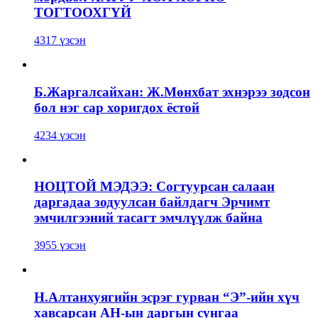
ТОГТООХГҮЙ
4317 үзсэн
Б.Жаргалсайхан: Ж.Мөнхбат эхнэрээ зодсон
бол нэг сар хоригдох ёстой
4234 үзсэн
НОЦТОЙ МЭДЭЭ: Согтуурсан салаан
даргадаа зодуулсан байлдагч Эрчимт
эмчилгээний тасагт эмчлүүлж байна
3955 үзсэн
Н.Алтанхуягийн эсрэг гурван “Э”-ийн хүч
хавсарсан АН-ын даргын сунгаа