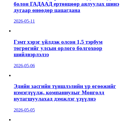
болон ГАДААД ертөнцөөр аялуулах шинэ
дугаар өнөөдөр цацагдана
2026-05-11
Гэмт хэрэг үйлдэж олсон 1,5 тэрбум
төгрөгийг улсын орлого болгохоор
шийдвэрлэлээ
2026-05-06
Эдийн засгийн түншлэлийн үр өгөөжийг
нэмэгдүүлж, компаниудыг Монголд
нутагшуулахад дэмжлэг үзүүлнэ
2026-05-05