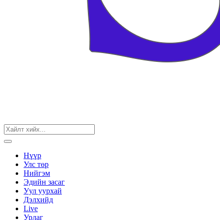
Нүүр
Улс төр
Нийгэм
Эдийн засаг
Уул уурхай
Дэлхийд
Live
Урлаг