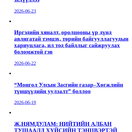
2026-06-23
Иргэдийн хяналт, оролцооны үр дүнд
авлигатай тэмцэх, төрийн байгууллагуудын
хариуцлага, ил тод байдлыг сайжруулах
боломжтой гэв
2026-06-22
“Монгол Улсын Засгийн газар–Хөгжлийн
түншүүдийн уулзалт” боллоо
2026-06-19
Ж.НЯМДУЛАМ: НИЙТИЙН АЛБАН
ТУШААЛД ХҮЙСИЙН ТЭНЦВЭРТЭЙ