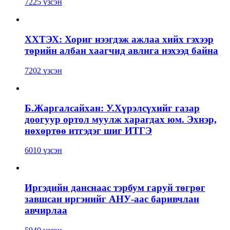
7225 үзсэн
ХХТЭХ: Хориг нээгдэж ажлаа хийх гэхээр
төрийн албан хаагчид авлига нэхээд байна
7202 үзсэн
Б.Жаргалсайхан: У.Хүрэлсүхийг газар
доогуур ортол муулж харагдах юм. Эхнэр,
нөхөртөө итгэдэг шиг ИТГЭ
6010 үзсэн
Иргэдийн данснаас тэрбум гаруй төгрөг
завшсан иргэнийг АНУ-аас баривчлан
авчирлаа