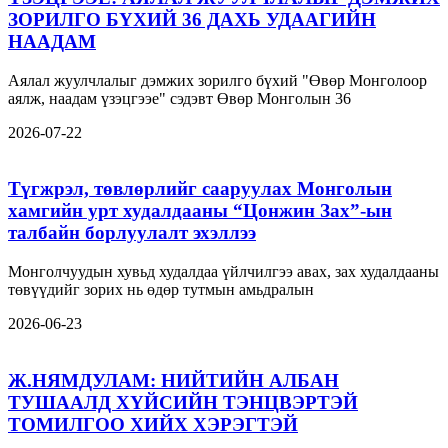
ЗОРИЛГО БҮХИЙ 36 ДАХЬ УДААГИЙН
НААДАМ
Аялал жуулчлалыг дэмжих зорилго бүхий "Өвөр Монголоор
аялж, наадам үзэцгээе" сэдэвт Өвөр Монголын 36
2026-07-22
Түгжрэл, төвлөрлийг сааруулах Монголын
хамгийн урт худалдааны “Цонжин Зах”-ын
талбайн борлуулалт эхэллээ
Монголчуудын хувьд худалдаа үйлчилгээ авах, зах худалдааны
төвүүдийг зорих нь өдөр тутмын амьдралын
2026-06-23
Ж.НЯМДУЛАМ: НИЙТИЙН АЛБАН
ТУШААЛД ХҮЙСИЙН ТЭНЦВЭРТЭЙ
ТОМИЛГОО ХИЙХ ХЭРЭГТЭЙ