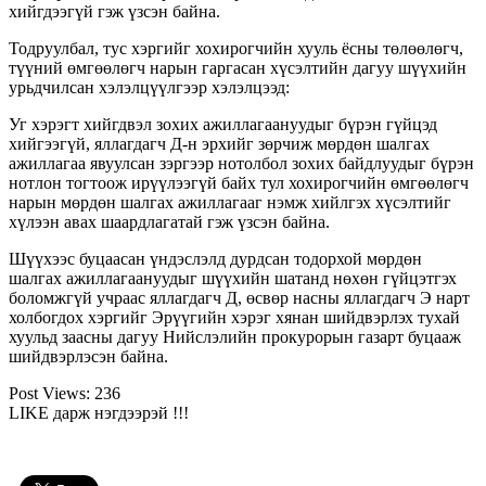
хийгдээгүй гэж үзсэн байна.
Тодруулбал, тус хэргийг хохирогчийн хууль ёсны төлөөлөгч,
түүний өмгөөлөгч нарын гаргасан хүсэлтийн дагуу шүүхийн
урьдчилсан хэлэлцүүлгээр хэлэлцээд:
Уг хэрэгт хийгдвэл зохих ажиллагаануудыг бүрэн гүйцэд
хийгээгүй, яллагдагч Д-н эрхийг зөрчиж мөрдөн шалгах
ажиллагаа явуулсан зэргээр нотолбол зохих байдлуудыг бүрэн
нотлон тогтоож ирүүлээгүй байх тул хохирогчийн өмгөөлөгч
нарын мөрдөн шалгах ажиллагааг нэмж хийлгэх хүсэлтийг
хүлээн авах шаардлагатай гэж үзсэн байна.
Шүүхээс буцаасан үндэслэлд дурдсан тодорхой мөрдөн
шалгах ажиллагаануудыг шүүхийн шатанд нөхөн гүйцэтгэх
боломжгүй учраас яллагдагч Д, өсвөр насны яллагдагч Э нарт
холбогдох хэргийг Эрүүгийн хэрэг хянан шийдвэрлэх тухай
хуульд заасны дагуу Нийслэлийн прокурорын газарт буцааж
шийдвэрлэсэн байна.
Post Views:
236
LIKE дарж нэгдээрэй !!!