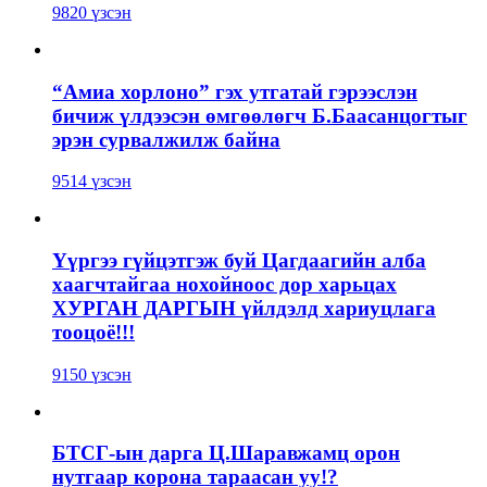
9820 үзсэн
“Амиа хорлоно” гэх утгатай гэрээслэн
бичиж үлдээсэн өмгөөлөгч Б.Баасанцогтыг
эрэн сурвалжилж байна
9514 үзсэн
Үүргээ гүйцэтгэж буй Цагдаагийн алба
хаагчтайгаа нохойноос дор харьцах
ХУРГАН ДАРГЫН үйлдэлд хариуцлага
тооцоё!!!
9150 үзсэн
БТСГ-ын дарга Ц.Шаравжамц орон
нутгаар корона тараасан уу!?