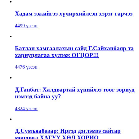
Хадам ээжийгээ хүчирхийлсэн хэрэг гарчээ
4499 үзсэн
Батлан хамгаалахын сайд Г.Сайханбаяр та
хариуцлагаа хүлээж ОГЦОР!!!
4476 үзсэн
Д.Ганбат: Халдвартай хүнийхээ тоог зориуд
нэмээд байна уу?
4324 үзсэн
Д.Сумъяабазар: Иргэд дэглэмээ сайтар
мөрдвөл ХАТУУ ХӨЛ ХОРИО