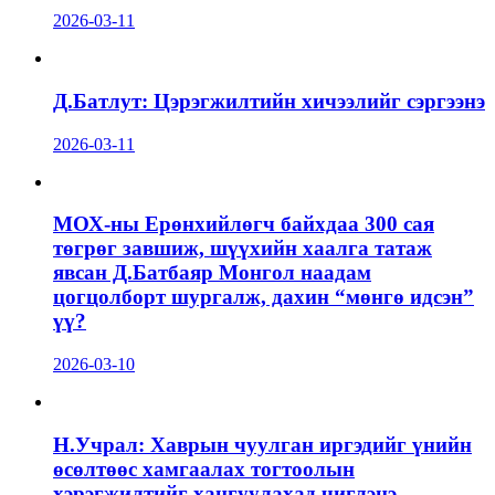
2026-03-11
Д.Батлут: Цэрэгжилтийн хичээлийг сэргээнэ
2026-03-11
МОХ-ны Ерөнхийлөгч байхдаа 300 сая
төгрөг завшиж, шүүхийн хаалга татаж
явсан Д.Батбаяр Монгол наадам
цогцолборт шургалж, дахин “мөнгө идсэн”
үү?
2026-03-10
Н.Учрал: Хаврын чуулган иргэдийг үнийн
өсөлтөөс хамгаалах тогтоолын
хэрэгжилтийг хангуулахад чиглэнэ