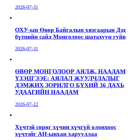
2026-07-31
ОХУ-ын Өвөр Байгалын хязгаарын Дэд
бүтцийн сайд Монголоос шатахуун гуйв
2026-07-31
ӨВӨР МОНГОЛООР АЯЛЖ, НААДАМ
ҮЗЭЦГЭЭЕ: АЯЛАЛ ЖУУЛЧЛАЛЫГ
ДЭМЖИХ ЗОРИЛГО БҮХИЙ 36 ДАХЬ
УДААГИЙН НААДАМ
2026-07-22
Хүчтэй сөрөг хүчин хүчгүй олонхоос
хүчтэйг АН-ынхан харууллаа