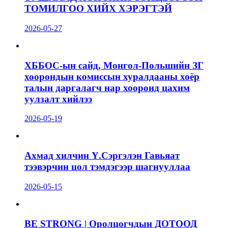
ТОМИЛГОО ХИЙХ ХЭРЭГТЭЙ
2026-05-27
ХББОС-ын сайд, Монгол-Польшийн ЗГ
хоорондын комиссын хуралдааны хоёр
талын даргалагч нар хооронд цахим
уулзалт хийлээ
2026-05-19
Ахмад хилчин Ү.Сэргэлэн Гавьяат
тээвэрчин цол тэмдэгээр шагнууллаа
2026-05-15
BE STRONG | Оролцогчдын ДОТООД