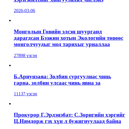
2026-03-06
Монголын Говийн элсэн шуурганд
дарагдсан Бээжин хотын Экологийн төвөөс
монголчуудыг мод тарихыг уриаллаа
27898 үзсэн
Б.Ариунзаяа: Золбин сургуулиас чинь
гарна, золбин улсаас чинь явна за
11137 үзсэн
Прокурор Г.Эрдэнэбат: С.Зоригийн хэргийг
Ц.Нямдорж гэх хүн л бужигнуулаад байна