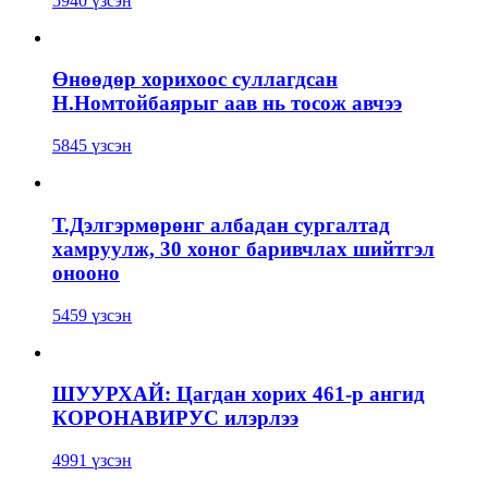
5940 үзсэн
Өнөөдөр хорихоос суллагдсан
Н.Номтойбаярыг аав нь тосож авчээ
5845 үзсэн
Т.Дэлгэрмөрөнг албадан сургалтад
хамруулж, 30 хоног баривчлах шийтгэл
онооно
5459 үзсэн
ШУУРХАЙ: Цагдан хорих 461-р ангид
КОРОНАВИРУС илэрлээ
4991 үзсэн