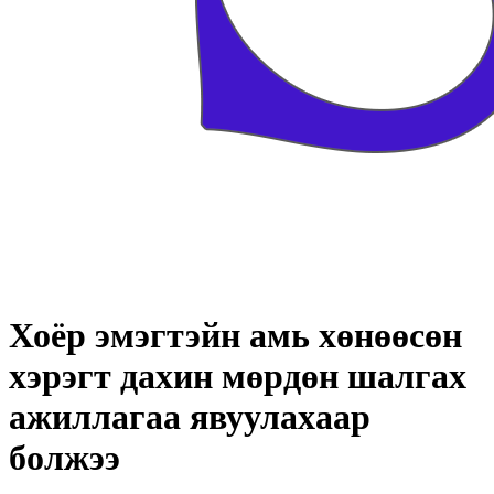
Хоёр эмэгтэйн амь хөнөөсөн
хэрэгт дахин мөрдөн шалгах
ажиллагаа явуулахаар
болжээ