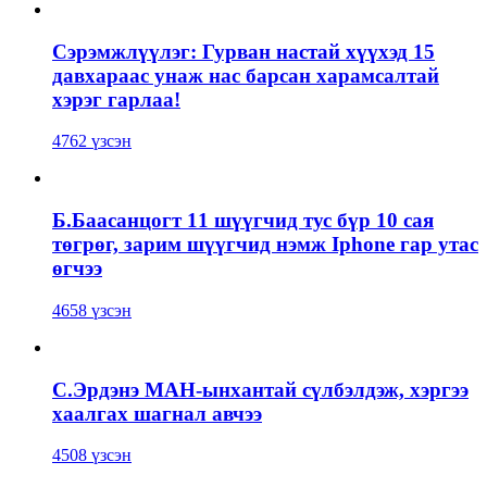
Сэрэмжлүүлэг: Гурван настай хүүхэд 15
давхараас унаж нас барсан харамсалтай
хэрэг гарлаа!
4762 үзсэн
Б.Баасанцогт 11 шүүгчид тус бүр 10 сая
төгрөг, зарим шүүгчид нэмж Iphone гар утас
өгчээ
4658 үзсэн
С.Эрдэнэ МАН-ынхантай сүлбэлдэж, хэргээ
хаалгах шагнал авчээ
4508 үзсэн