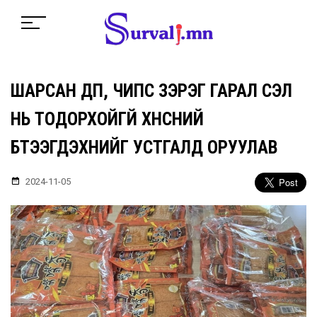
ШАРСАН ДҮПҮ, ЧИПС ЗЭРЭГ ГАРАЛ ҮҮСЭЛ
НЬ ТОДОРХОЙГҮЙ ХҮНСНИЙ
БҮТЭЭГДЭХҮҮНИЙГ УСТГАЛД ОРУУЛАВ
2024-11-05