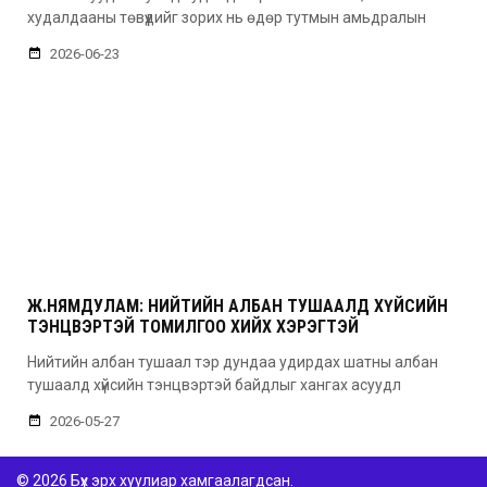
худалдааны төвүүдийг зорих нь өдөр тутмын амьдралын
2026-06-23
Ж.НЯМДУЛАМ: НИЙТИЙН АЛБАН ТУШААЛД ХҮЙСИЙН
ТЭНЦВЭРТЭЙ ТОМИЛГОО ХИЙХ ХЭРЭГТЭЙ
Нийтийн албан тушаал тэр дундаа удирдах шатны албан
тушаалд хүйсийн тэнцвэртэй байдлыг хангах асуудл
2026-05-27
© 2026 Бүх эрх хуулиар хамгаалагдсан.