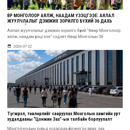
ӨВӨР МОНГОЛООР АЯЛЖ, НААДАМ ҮЗЭЦГЭЭЕ: АЯЛАЛ
ЖУУЛЧЛАЛЫГ ДЭМЖИХ ЗОРИЛГО БҮХИЙ 36 ДАХЬ
УДААГИЙН НААДАМ
Аялал жуулчлалыг дэмжих зорилго бүхий "Өвөр Монголоор
аялж, наадам үзэцгээе" сэдэвт Өвөр Монголын 36
2026-07-22
Түгжрэл, төвлөрлийг сааруулах Монголын хамгийн урт
худалдааны “Цонжин Зах”-ын талбайн борлуулалт
эхэллээ
Монголчуудын хувьд худалдаа үйлчилгээ авах, зах