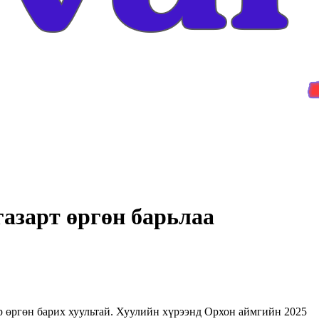
азарт өргөн барьлаа
р өргөн барих хуультай. Хуулийн хүрээнд Орхон аймгийн 2025