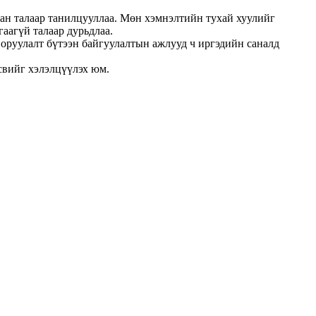
сан талаар танилцууллаа. Мөн хэмнэлтийн тухай хуулийг
аагүй талаар дурьдлаа.
 оруулалт бүтээн байгуулалтын ажлууд ч иргэдийн саналд
свийг хэлэлцүүлэх юм.