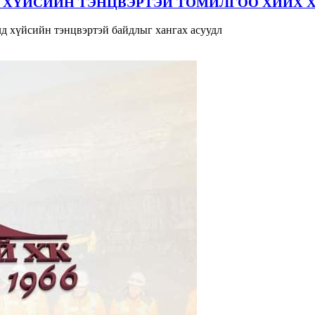
 ХҮЙСИЙН ТЭНЦВЭРТЭЙ ТОМИЛГОО ХИЙХ 
д хүйсийн тэнцвэртэй байдлыг хангах асуудл