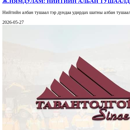
Ж.НЯМДУЛАМ: НИЙТИЙН АЛБАН ТУШААЛД
Нийтийн албан тушаал тэр дундаа удирдах шатны албан тушаал
2026-05-27