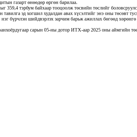
дитын газарт өнөөдөр өргөн барилаа.
гыг 359,4 тэрбум байхаар тооцоолж төсвийн төслийг боловсруул
тавилга эд хогшил худалдан авах хүсэлтийг энэ оны төсөвт тусг
г нэг бүрчлэн шийдвэрлэх зарчим барьж ажиллах бөгөөд хөрөнгө
ванхоёрдугаар сарын 05-ны дотор ИТХ-аар 2025 оны аймгийн тө