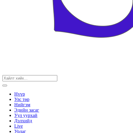
Нүүр
Улс төр
Нийгэм
Эдийн засаг
Уул уурхай
Дэлхийд
Live
Урлаг