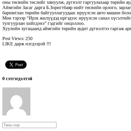
оны төсвийн төслийг хянуулж, дүгнэлт гаргуулахаар төрийн ау
Аймгийн Засаг дарга Б.Зоригтбаяр нийт төсвийн орлого, зарла
баримтлан төрийн байгууллагуудаас ирүүлсэн авто машин болон 
Мөн тэрээр “Ирэх жилүүдэд иргэдээс ирүүлсэн санал хүсэлтий
тулгуурлан хийгдэнэ” гэдгийг онцоллоо.
Хуулийн хугацаанд аймгийн төрийн аудит дүгнэлтээ гаргаж ар
Post Views:
250
LIKE дарж нэгдээрэй !!!
0 cэтгэгдэлтэй