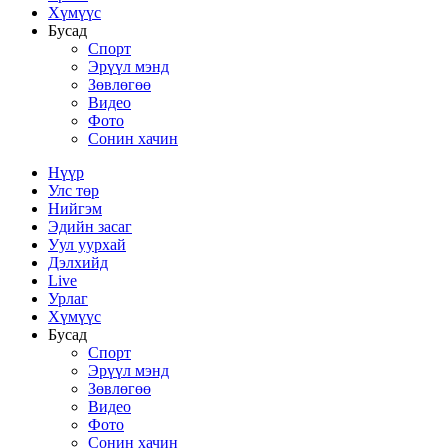
Хүмүүс
Бусад
Спорт
Эрүүл мэнд
Зөвлөгөө
Видео
Фото
Сонин хачин
Нүүр
Улс төр
Нийгэм
Эдийн засаг
Уул уурхай
Дэлхийд
Live
Урлаг
Хүмүүс
Бусад
Спорт
Эрүүл мэнд
Зөвлөгөө
Видео
Фото
Сонин хачин