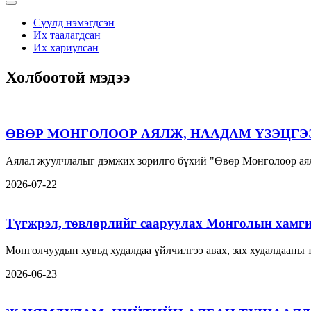
Сүүлд нэмэгдсэн
Их таалагдсан
Их хариулсан
Холбоотой мэдээ
ӨВӨР МОНГОЛООР АЯЛЖ, НААДАМ ҮЗЭЦГЭ
Аялал жуулчлалыг дэмжих зорилго бүхий "Өвөр Монголоор аял
2026-07-22
Түгжрэл, төвлөрлийг сааруулах Монголын хамги
Монголчуудын хувьд худалдаа үйлчилгээ авах, зах худалдааны
2026-06-23