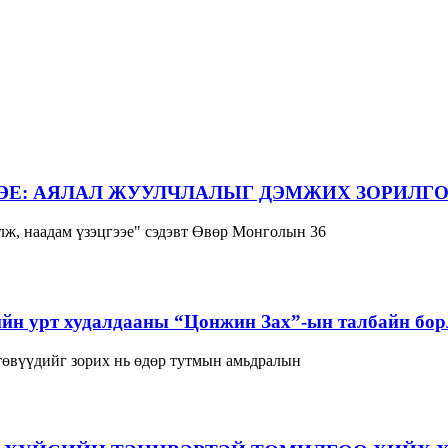
ЭЕ: АЯЛАЛ ЖУУЛЧЛАЛЫГ ДЭМЖИХ ЗОРИЛГО
ж, наадам үзэцгээе" сэдэвт Өвөр Монголын 36
йн урт худалдааны “Цонжин Зах”-ын талбайн борл
 төвүүдийг зорих нь өдөр тутмын амьдралын