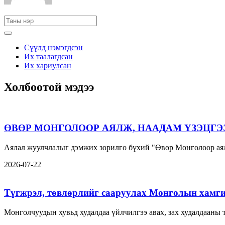
Сүүлд нэмэгдсэн
Их таалагдсан
Их хариулсан
Холбоотой мэдээ
ӨВӨР МОНГОЛООР АЯЛЖ, НААДАМ ҮЗЭЦГЭ
Аялал жуулчлалыг дэмжих зорилго бүхий "Өвөр Монголоор аял
2026-07-22
Түгжрэл, төвлөрлийг сааруулах Монголын хамги
Монголчуудын хувьд худалдаа үйлчилгээ авах, зах худалдааны