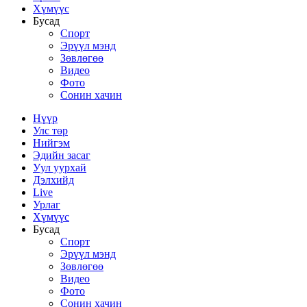
Хүмүүс
Бусад
Спорт
Эрүүл мэнд
Зөвлөгөө
Видео
Фото
Сонин хачин
Нүүр
Улс төр
Нийгэм
Эдийн засаг
Уул уурхай
Дэлхийд
Live
Урлаг
Хүмүүс
Бусад
Спорт
Эрүүл мэнд
Зөвлөгөө
Видео
Фото
Сонин хачин