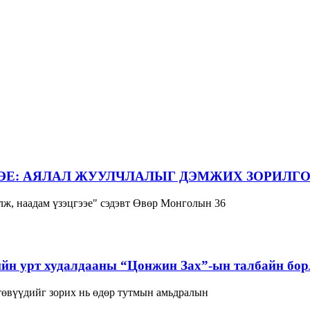
ЭЕ: АЯЛАЛ ЖУУЛЧЛАЛЫГ ДЭМЖИХ ЗОРИЛГО
ж, наадам үзэцгээе" сэдэвт Өвөр Монголын 36
йн урт худалдааны “Цонжин Зах”-ын талбайн борл
 төвүүдийг зорих нь өдөр тутмын амьдралын