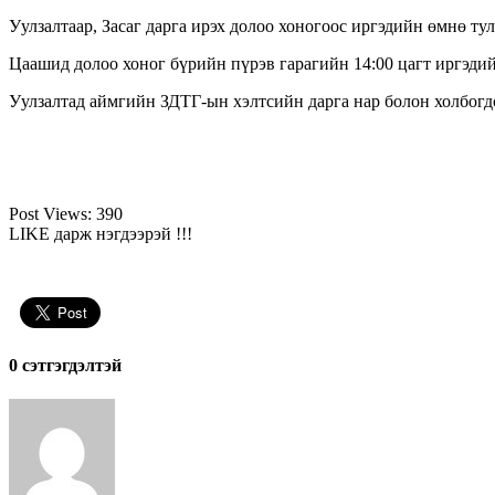
Уулзалтаар, Засаг дарга ирэх долоо хоногоос иргэдийн өмнө ту
Цаашид долоо хоног бүрийн пүрэв гарагийн 14:00 цагт иргэдий
Уулзалтад аймгийн ЗДТГ-ын хэлтсийн дарга нар болон холбогд
Post Views:
390
LIKE дарж нэгдээрэй !!!
0 cэтгэгдэлтэй