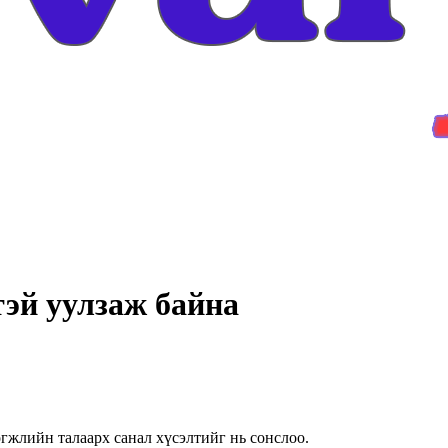
тэй уулзаж байна
өгжлийн талаарх санал хүсэлтийг нь сонслоо.