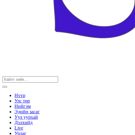
Нүүр
Улс төр
Нийгэм
Эдийн засаг
Уул уурхай
Дэлхийд
Live
Урлаг