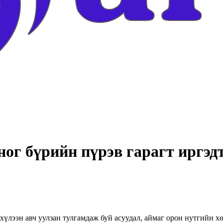
оног бүрийн пүрэв гарагт иргэд
хүлээн авч уулзан тулгамдаж буй асуудал, аймаг орон нутгийн х