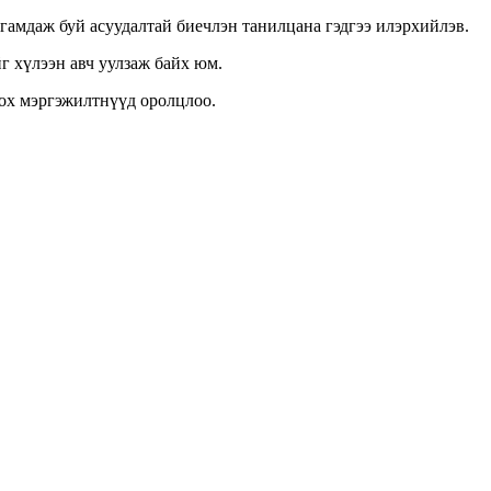
лгамдаж буй асуудалтай биечлэн танилцана гэдгээ илэрхийлэв.
г хүлээн авч уулзаж байх юм.
ох мэргэжилтнүүд оролцлоо.