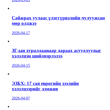
Сайжрах уулаас үлэггүрвэлийн чулуужсан
мөр олджээ
2026-04-17
ЗГ-ын хуралдаанаар дараах асуудлуудыг
хэлэлцэн шийдвэрлэлээ
2026-04-15
ЭЗБХ: 17 сая еврогийн зээлийн
хэлэлцээрийг дэмжив
2026-04-07