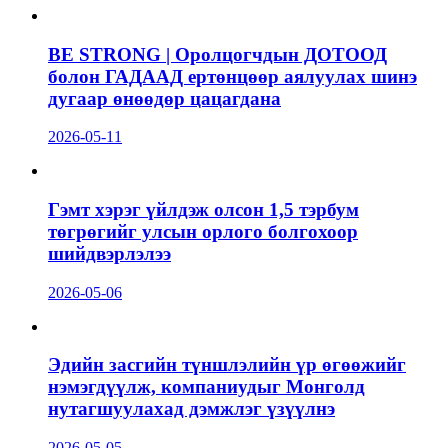
BE STRONG | Оролцогчдын ДОТООД
болон ГАДААД ертөнцөөр аялуулах шинэ
дугаар өнөөдөр цацагдана
2026-05-11
Гэмт хэрэг үйлдэж олсон 1,5 тэрбум
төгрөгийг улсын орлого болгохоор
шийдвэрлэлээ
2026-05-06
Эдийн засгийн түншлэлийн үр өгөөжийг
нэмэгдүүлж, компаниудыг Монголд
нутагшуулахад дэмжлэг үзүүлнэ
2026-05-05