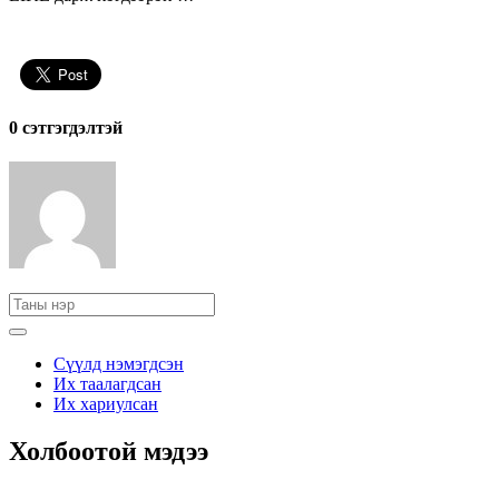
0 cэтгэгдэлтэй
Сүүлд нэмэгдсэн
Их таалагдсан
Их хариулсан
Холбоотой мэдээ