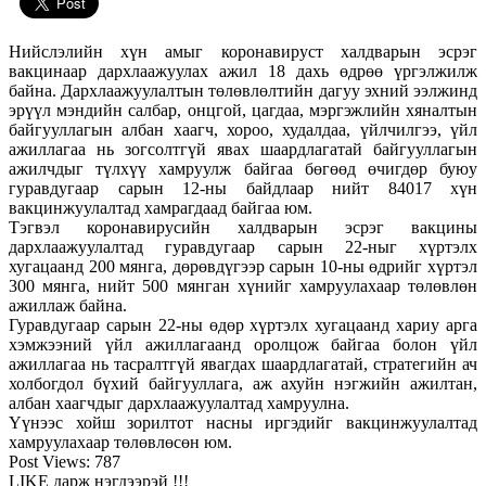
Нийслэлийн хүн амыг коронавируст халдварын эсрэг
вакцинаар дархлаажуулах ажил 18 дахь өдрөө үргэлжилж
байна. Дархлаажуулалтын төлөвлөлтийн дагуу эхний ээлжинд
эрүүл мэндийн салбар, онцгой, цагдаа, мэргэжлийн хяналтын
байгууллагын албан хаагч, хороо, худалдаа, үйлчилгээ, үйл
ажиллагаа нь зогсолтгүй явах шаардлагатай байгууллагын
ажилчдыг түлхүү хамруулж байгаа бөгөөд өчигдөр буюу
гуравдугаар сарын 12-ны байдлаар нийт 84017 хүн
вакцинжуулалтад хамрагдаад байгаа юм.
Тэгвэл коронавирусийн халдварын эсрэг вакцины
дархлаажуулалтад гуравдугаар сарын 22-ныг хүртэлх
хугацаанд 200 мянга, дөрөвдүгээр сарын 10-ны өдрийг хүртэл
300 мянга, нийт 500 мянган хүнийг хамруулахаар төлөвлөн
ажиллаж байна.
Гуравдугаар сарын 22-ны өдөр хүртэлх хугацаанд хариу арга
хэмжээний үйл ажиллагаанд оролцож байгаа болон үйл
ажиллагаа нь тасралтгүй явагдах шаардлагатай, стратегийн ач
холбогдол бүхий байгууллага, аж ахуйн нэгжийн ажилтан,
албан хаагчдыг дархлаажуулалтад хамруулна.
Үүнээс хойш зорилтот насны иргэдийг вакцинжуулалтад
хамруулахаар төлөвлөсөн юм.
Post Views:
787
LIKE дарж нэгдээрэй !!!