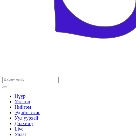
Нүүр
Улс төр
Нийгэм
Эдийн засаг
Уул уурхай
Дэлхийд
Live
Урлаг