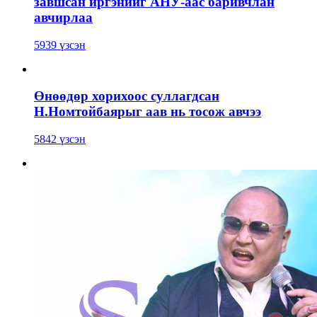
завшсан иргэнийг АНУ-аас баривчлан
авчирлаа
5939 үзсэн
Өнөөдөр хорихоос суллагдсан
Н.Номтойбаярыг аав нь тосож авчээ
5842 үзсэн