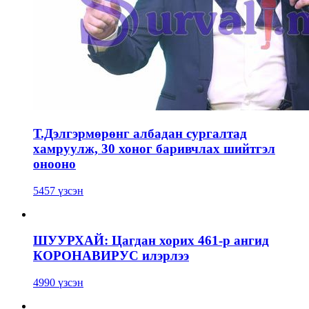
Т.Дэлгэрмөрөнг албадан сургалтад
хамруулж, 30 хоног баривчлах шийтгэл
онооно
5457 үзсэн
ШУУРХАЙ: Цагдан хорих 461-р ангид
КОРОНАВИРУС илэрлээ
4990 үзсэн