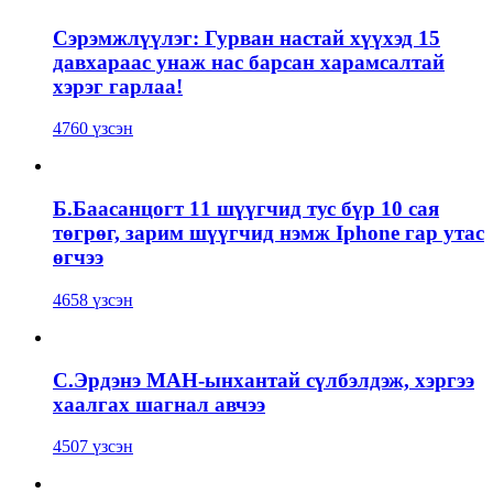
Сэрэмжлүүлэг: Гурван настай хүүхэд 15
давхараас унаж нас барсан харамсалтай
хэрэг гарлаа!
4760 үзсэн
Б.Баасанцогт 11 шүүгчид тус бүр 10 сая
төгрөг, зарим шүүгчид нэмж Iphone гар утас
өгчээ
4658 үзсэн
С.Эрдэнэ МАН-ынхантай сүлбэлдэж, хэргээ
хаалгах шагнал авчээ
4507 үзсэн