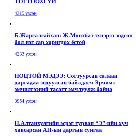
ТОГТООХГҮЙ
4315 үзсэн
Б.Жаргалсайхан: Ж.Мөнхбат эхнэрээ зодсон
бол нэг сар хоригдох ёстой
4233 үзсэн
НОЦТОЙ МЭДЭЭ: Согтуурсан салаан
даргадаа зодуулсан байлдагч Эрчимт
эмчилгээний тасагт эмчлүүлж байна
3954 үзсэн
Н.Алтанхуягийн эсрэг гурван “Э”-ийн хүч
хавсарсан АН-ын даргын сунгаа