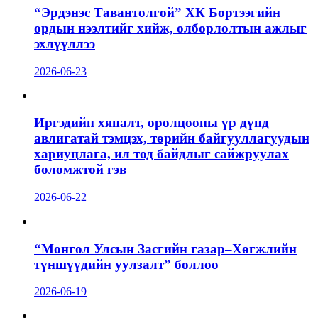
“Эрдэнэс Тавантолгой” ХК Бортээгийн
ордын нээлтийг хийж, олборлолтын ажлыг
эхлүүллээ
2026-06-23
Иргэдийн хяналт, оролцооны үр дүнд
авлигатай тэмцэх, төрийн байгууллагуудын
хариуцлага, ил тод байдлыг сайжруулах
боломжтой гэв
2026-06-22
“Монгол Улсын Засгийн газар–Хөгжлийн
түншүүдийн уулзалт” боллоо
2026-06-19