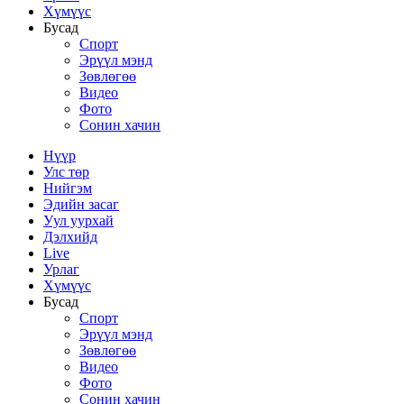
Хүмүүс
Бусад
Спорт
Эрүүл мэнд
Зөвлөгөө
Видео
Фото
Сонин хачин
Нүүр
Улс төр
Нийгэм
Эдийн засаг
Уул уурхай
Дэлхийд
Live
Урлаг
Хүмүүс
Бусад
Спорт
Эрүүл мэнд
Зөвлөгөө
Видео
Фото
Сонин хачин