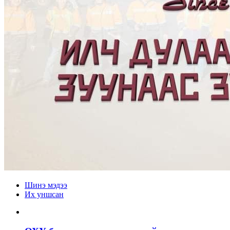
Шинэ мэдээ
Их уншсан