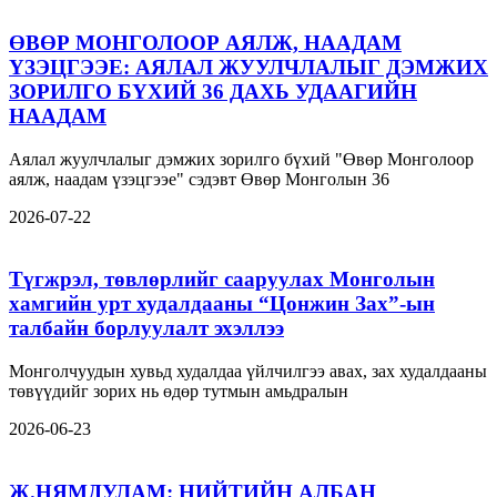
ӨВӨР МОНГОЛООР АЯЛЖ, НААДАМ
ҮЗЭЦГЭЭЕ: АЯЛАЛ ЖУУЛЧЛАЛЫГ ДЭМЖИХ
ЗОРИЛГО БҮХИЙ 36 ДАХЬ УДААГИЙН
НААДАМ
Аялал жуулчлалыг дэмжих зорилго бүхий "Өвөр Монголоор
аялж, наадам үзэцгээе" сэдэвт Өвөр Монголын 36
2026-07-22
Түгжрэл, төвлөрлийг сааруулах Монголын
хамгийн урт худалдааны “Цонжин Зах”-ын
талбайн борлуулалт эхэллээ
Монголчуудын хувьд худалдаа үйлчилгээ авах, зах худалдааны
төвүүдийг зорих нь өдөр тутмын амьдралын
2026-06-23
Ж.НЯМДУЛАМ: НИЙТИЙН АЛБАН