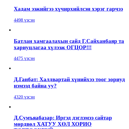
Хадам ээжийгээ хүчирхийлсэн хэрэг гарчээ
4498 үзсэн
Батлан хамгаалахын сайд Г.Сайханбаяр та
хариуцлагаа хүлээж ОГЦОР!!!
4475 үзсэн
Д.Ганбат: Халдвартай хүнийхээ тоог зориуд
нэмээд байна уу?
4320 үзсэн
Д.Сумъяабазар: Иргэд дэглэмээ сайтар
мөрдвөл ХАТУУ ХӨЛ ХОРИО