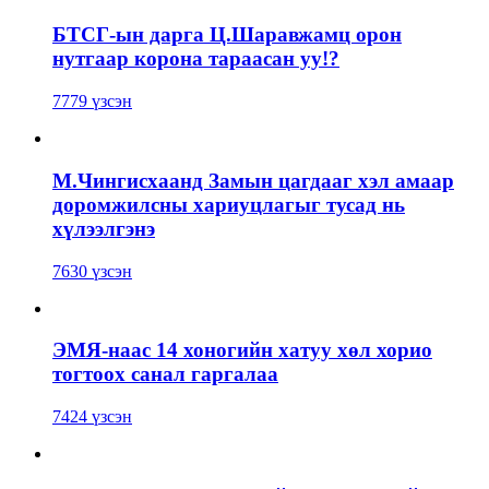
БТСГ-ын дарга Ц.Шаравжамц орон
нутгаар корона тараасан уу!?
7779 үзсэн
М.Чингисхаанд Замын цагдааг хэл амаар
доромжилсны хариуцлагыг тусад нь
хүлээлгэнэ
7630 үзсэн
ЭМЯ-наас 14 хоногийн хатуу хөл хорио
тогтоох санал гаргалаа
7424 үзсэн