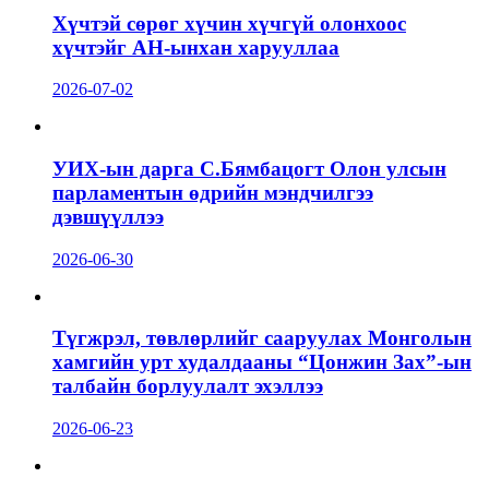
Хүчтэй сөрөг хүчин хүчгүй олонхоос
хүчтэйг АН-ынхан харууллаа
2026-07-02
УИХ-ын дарга С.Бямбацогт Олон улсын
парламентын өдрийн мэндчилгээ
дэвшүүллээ
2026-06-30
Түгжрэл, төвлөрлийг сааруулах Монголын
хамгийн урт худалдааны “Цонжин Зах”-ын
талбайн борлуулалт эхэллээ
2026-06-23