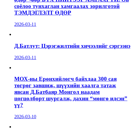
соёлоо тунхаглан хамгаалах зорилготой
ТЭМДЭГЛЭЛТ ӨДӨР
2026-03-11
Д.Батлут: Цэрэгжилтийн хичээлийг сэргээнэ
2026-03-11
МОХ-ны Ерөнхийлөгч байхдаа 300 сая
төгрөг завшиж, шүүхийн хаалга татаж
явсан Д.Батбаяр Монгол наадам
цогцолборт шургалж, дахин “мөнгө идсэн”
үү?
2026-03-10