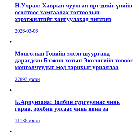
Н.Учрал: Хаврын чуулган иргэдийг үнийн
өсөлтөөс хамгаалах тогтоолын
хэрэгжилтийг хангуулахад чиглэнэ
2026-03-06
Монголын Говийн элсэн шуурганд
дарагдсан Бээжин хотын Экологийн төвөөс
монголчуудыг мод тарихыг уриаллаа
27897 үзсэн
Б.Ариунзаяа: Золбин сургуулиас чинь
гарна, золбин улсаас чинь явна за
11136 үзсэн