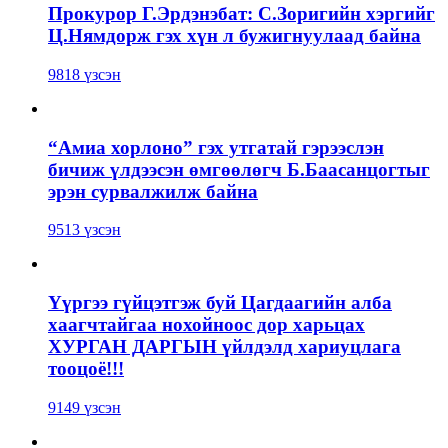
Прокурор Г.Эрдэнэбат: С.Зоригийн хэргийг
Ц.Нямдорж гэх хүн л бужигнуулаад байна
9818 үзсэн
“Амиа хорлоно” гэх утгатай гэрээслэн
бичиж үлдээсэн өмгөөлөгч Б.Баасанцогтыг
эрэн сурвалжилж байна
9513 үзсэн
Үүргээ гүйцэтгэж буй Цагдаагийн алба
хаагчтайгаа нохойноос дор харьцах
ХУРГАН ДАРГЫН үйлдэлд хариуцлага
тооцоё!!!
9149 үзсэн