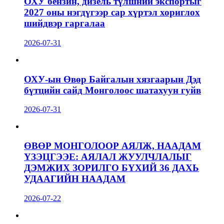
ОХУ бензин, дизель түлшний экспортыг
2027 оны нэгдүгээр сар хүртэл хориглох
шийдвэр гаргалаа
2026-07-31
ОХУ-ын Өвөр Байгалын хязгаарын Дэд
бүтцийн сайд Монголоос шатахуун гуйв
2026-07-31
ӨВӨР МОНГОЛООР АЯЛЖ, НААДАМ
ҮЗЭЦГЭЭЕ: АЯЛАЛ ЖУУЛЧЛАЛЫГ
ДЭМЖИХ ЗОРИЛГО БҮХИЙ 36 ДАХЬ
УДААГИЙН НААДАМ
2026-07-22