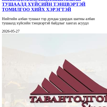
ТУШААЛД ХҮЙСИЙН ТЭНЦВЭРТЭЙ
ТОМИЛГОО ХИЙХ ХЭРЭГТЭЙ
Нийтийн албан тушаал тэр дундаа удирдах шатны албан
тушаалд хүйсийн тэнцвэртэй байдлыг хангах асуудл
2026-05-27