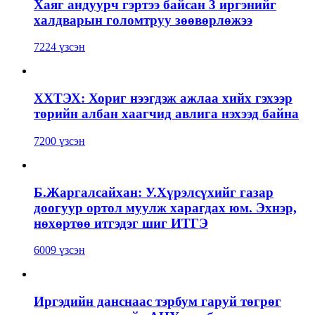
Хаяг андуурч гэртээ байсан 3 иргэнийг
халдварын голомтруу зөөвөрлөжээ
7224 үзсэн
ХХТЭХ: Хориг нээгдэж ажлаа хийх гэхээр
төрийн албан хаагчид авлига нэхээд байна
7200 үзсэн
Б.Жаргалсайхан: У.Хүрэлсүхийг газар
доогуур ортол муулж харагдах юм. Эхнэр,
нөхөртөө итгэдэг шиг ИТГЭ
6009 үзсэн
Иргэдийн данснаас тэрбум гаруй төгрөг