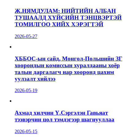
Ж.НЯМДУЛАМ: НИЙТИЙН АЛБАН
ТУШААЛД ХҮЙСИЙН ТЭНЦВЭРТЭЙ
ТОМИЛГОО ХИЙХ ХЭРЭГТЭЙ
2026-05-27
ХББОС-ын сайд, Монгол-Польшийн ЗГ
хоорондын комиссын хуралдааны хоёр
талын даргалагч нар хооронд цахим
уулзалт хийлээ
2026-05-19
Ахмад хилчин Ү.Сэргэлэн Гавьяат
тээвэрчин цол тэмдэгээр шагнууллаа
2026-05-15