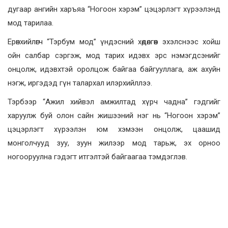
дугаар ангийн харъяа “Ногоон хэрэм” цэцэрлэгт хүрээлэнд
мод тарилаа.
Ерөнхийлөгч “Тэрбум мод” үндэсний хөдөлгөөн эхэлснээс хойш
ойн салбар сэргэж, мод тарих идэвх эрс нэмэгдсэнийг
онцолж, идэвхтэй оролцож байгаа байгууллага, аж ахуйн
нэгж, иргэдэд гүн талархал илэрхийллээ.
Тэрбээр “Ажил хийвэл амжилтад хүрч чадна” гэдгийг
харуулж буй олон сайн жишээний нэг нь “Ногоон хэрэм”
цэцэрлэгт хүрээлэн юм хэмээн онцолж, цаашид
монголчууд зуу, зуун жилээр мод тарьж, эх орноо
ногооруулна гэдэгт итгэлтэй байгаагаа тэмдэглэв.