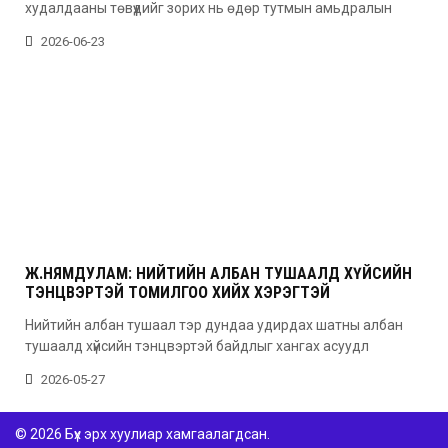
худалдааны төвүүдийг зорих нь өдөр тутмын амьдралын
2026-06-23
Ж.НЯМДУЛАМ: НИЙТИЙН АЛБАН ТУШААЛД ХҮЙСИЙН
ТЭНЦВЭРТЭЙ ТОМИЛГОО ХИЙХ ХЭРЭГТЭЙ
Нийтийн албан тушаал тэр дундаа удирдах шатны албан
тушаалд хүйсийн тэнцвэртэй байдлыг хангах асуудл
2026-05-27
© 2026 Бүх эрх хуулиар хамгаалагдсан.