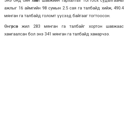
Энэ онд ойн хөнөөлт шавжийн тархалтыг тогтоох судалгааны
ажлыг 16 аймгийн 98 сумын 2.5 сая га талбайд хийж, 490.4
мянган га талбайд голомт үүсээд байгааг тогтоосон.
Өнгөрсөн жил 283 мянган га талбайг хортон шавжаас
хамгаалсан бол энэ 341 мянган га талбайд хамарчээ.