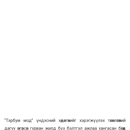
“Тэрбум мод” үндэсний хөдөлгөөнийг хэрэгжүүлэх төлөвлөгөөний
дагуу өнгөрсөн гурван жилд бүх бэлтгэл ажлаа хангасан бөгөөд