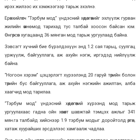
ирэх жилээс их хэмжээгээр тарьж эхэлнэ.
Ерөнхийлөгч “Тэрбум мод” үндэсний хөдөлгөөнийг эхлүүлж гурван
жилийн өмнө мод тарихад тус талбай хоосон байсан юм.
Өнгөрсөн хугацаанд 36 мянган мод тарьж ургуулаад байна.
Зэвсэгт хүчний бие бүрэлдэхүүн энд 1.2 сая тарьц, суулгац
үржүүлж, байгууллага, аж ахуйн нэгж, иргэдэд нийлүүлж
байна.
“Ногоон хэрэм” цэцэрлэгт хүрээлэнд 20 гаруй төрийн болон
төрийн бус байгууллага, аж ахуйн нэгжийн ажилтан, алба
хаагчид мод тарилаа.
“Тэрбум мод” үндэсний хөдөлгөөний хүрээнд мод тарьж
ургуулахаас гадна ойн хөнөөлт шавжтай тэмцэх ажлыг 341
мян.га талбайд хийснээр 1.9 тэрбум модыг доройтолд өртөн,
хатаж хуурайших эрсдэлээс хамгаалж чадлаа.