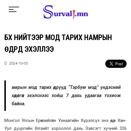
БҮХ НИЙТЭЭР МОД ТАРИХ НАМРЫН
ӨДРҮҮД ЭХЭЛЛЭЭ
2024-10-05
амрын мод тарих өдрүүд “Тэрбум мод” үндэсний
хөдөлгөөн эхэлснээс хойш 7 дахь удаагаа тохиож
байна.
Монгол Улсын Ерөнхийлөгч Ухнаагийн Хүрэлсүх энэ өдөр Хан-
Уул дүүргийн Өлзийт хороолол дахь Зэвсэгт хүчний 326