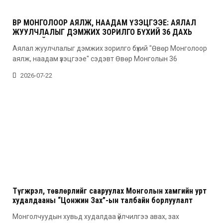
ӨВӨР МОНГОЛООР АЯЛЖ, НААДАМ ҮЗЭЦГЭЭЕ: АЯЛАЛ
ЖУУЛЧЛАЛЫГ ДЭМЖИХ ЗОРИЛГО БҮХИЙ 36 ДАХЬ
УДААГИЙН НААДАМ
Аялал жуулчлалыг дэмжих зорилго бүхий "Өвөр Монголоор
аялж, наадам үзэцгээе" сэдэвт Өвөр Монголын 36
2026-07-22
Түгжрэл, төвлөрлийг сааруулах Монголын хамгийн урт
худалдааны “Цонжин Зах”-ын талбайн борлуулалт
эхэллээ
Монголчуудын хувьд худалдаа үйлчилгээ авах, зах