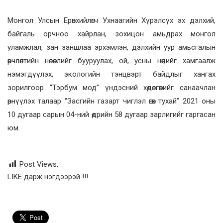
Монгол Улсын Ерөнхийлөгч Ухнаагийн Хүрэлсүх эх дэлхий,
байгаль орчноо хайрлан, зохицон амьдрах монгол
уламжлал, зан заншлаа эрхэмлэн, дэлхийн уур амьсгалын
өөрчлөлтийн нөлөөллийг бууруулах, ой, усны нөөцийг хамгаалж
нэмэгдүүлэх, экологийн тэнцвэрт байдлыг хангах
зорилгоор “Тэрбум мод” үндэсний хөдөлгөөнийг санаачлан
өрнүүлэх талаар “Засгийн газарт чиглэл өгөх тухай” 2021 оны
10 дугаар сарын 04-ний өдрийн 58 дугаар зарлигийг гаргасан
юм.
Post Views:
LIKE дарж нэгдээрэй !!!