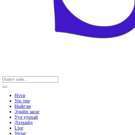
Нүүр
Улс төр
Нийгэм
Эдийн засаг
Уул уурхай
Дэлхийд
Live
Урлаг