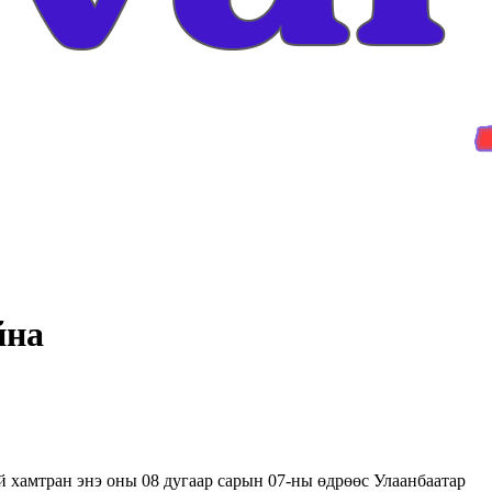
йна
й хамтран энэ оны 08 дугаар сарын 07-ны өдрөөс Улаанбаатар