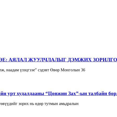
ЭЕ: АЯЛАЛ ЖУУЛЧЛАЛЫГ ДЭМЖИХ ЗОРИЛГО
ж, наадам үзэцгээе" сэдэвт Өвөр Монголын 36
йн урт худалдааны “Цонжин Зах”-ын талбайн борл
 төвүүдийг зорих нь өдөр тутмын амьдралын