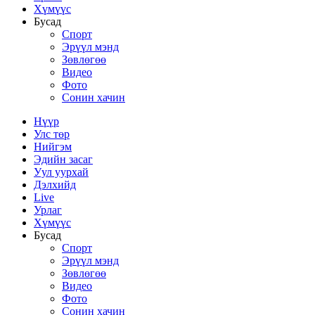
Хүмүүс
Бусад
Спорт
Эрүүл мэнд
Зөвлөгөө
Видео
Фото
Сонин хачин
Нүүр
Улс төр
Нийгэм
Эдийн засаг
Уул уурхай
Дэлхийд
Live
Урлаг
Хүмүүс
Бусад
Спорт
Эрүүл мэнд
Зөвлөгөө
Видео
Фото
Сонин хачин