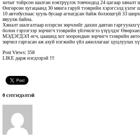
хотыг тойрсон шалган нэвтрүүлэх товчоодод 24 цагаар хяналт 
Өнгөрсөн хугацаанд 30 мянга гаруй тээврийн хэрэгсэлд үзлэг 
10 автобуснаас хууль бусаар агнагдсан байж болзошгүй 33 шир
явуулж байна.
Хяналт шалгалтаар илэрсэн зөрчлийг дахин давтан гаргуулахгү
болон гэрээгээр зорчигч тээврийн үйлчилгээ үзүүлдэг Өвөрха
МЭДЭГДЭЛ өгч, цаашид хот хоорондын зорчигч тээврийн автобуса
зөрчил гаргасан аж ахуй нэгжийн үйл ажиллагааг цуцлуулах хү
Post Views:
358
LIKE дарж нэгдээрэй !!!
0 cэтгэгдэлтэй