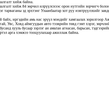
шалгалт хийж байна.
шалгалт хийж 84 зөрчил илрүүлснээс орон нутгийн зорчигч боло
хэг тарваганы эд эрхтэнг Улаанбаатар хот руу нэвтрүүлэхийг за
й байх, иргэдийн амь нас эрүүл мэндийг хамгаалах зорилгоор А
нгай, Увс, Ховд аймгуудын авто тээврийн төвд гэмт хэрэг, зөрч
нд хууль бусаар зэрлэг ан амьтан агнасан, барьсан, тэдгээрийн
ртэл арга хэмжээ тооцуулахаар ажиллаж байна.