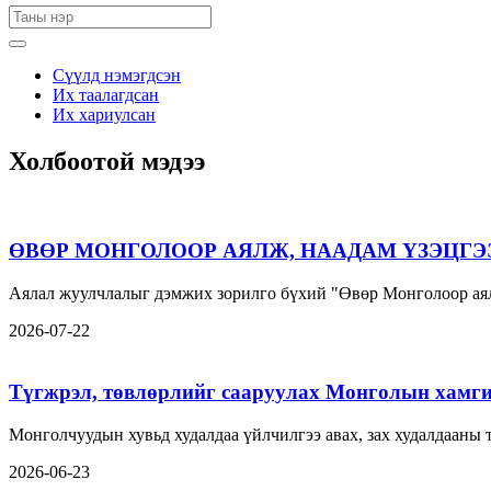
Сүүлд нэмэгдсэн
Их таалагдсан
Их хариулсан
Холбоотой мэдээ
ӨВӨР МОНГОЛООР АЯЛЖ, НААДАМ ҮЗЭЦГЭ
Аялал жуулчлалыг дэмжих зорилго бүхий "Өвөр Монголоор аял
2026-07-22
Түгжрэл, төвлөрлийг сааруулах Монголын хамги
Монголчуудын хувьд худалдаа үйлчилгээ авах, зах худалдааны
2026-06-23