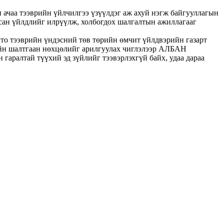
н ачаа тээврийн үйлчилгээ үзүүлдэг аж ахуй нэгж байгууллагын
вдсан үйлдлийг илрүүлж, холбогдох шалгалтын ажиллагааг
вто тээврийн үндэсний төв төрийн өмчит үйлдвэрийн газарт
лийн шалтгаан нөхцөлийг арилгуулах чиглэлээр АЛБАН
 гаралтай түүхий эд зүйлийг тээвэрлэхгүй байх, удаа дараа