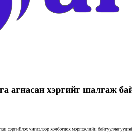
ага агнасан хэргийг шалгаж ба
лан сэргийлэх чиглэлээр холбогдох мэргэжлийн байгууллагуудта