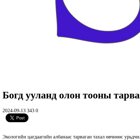
Богд ууланд олон тооны тарв
2024-09-13
343
0
Экологийн цагдаагийн албанаас тарваган тахал өвчнөөс урьдчи