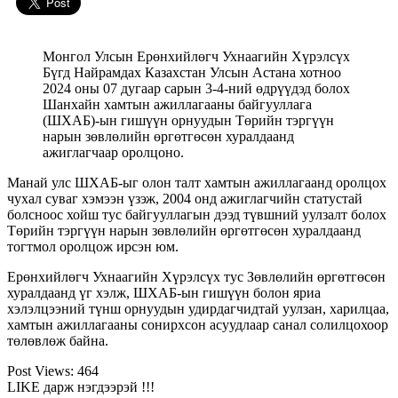
Монгол Улсын Ерөнхийлөгч Ухнаагийн Хүрэлсүх
Бүгд Найрамдах Казахстан Улсын Астана хотноо
2024 оны 07 дугаар сарын 3-4-ний өдрүүдэд болох
Шанхайн хамтын ажиллагааны байгууллага
(ШХАБ)-ын гишүүн орнуудын Төрийн тэргүүн
нарын зөвлөлийн өргөтгөсөн хуралдаанд
ажиглагчаар оролцоно.
Манай улс ШХАБ-ыг олон талт хамтын ажиллагаанд оролцох
чухал суваг хэмээн үзэж, 2004 онд ажиглагчийн статустай
болсноос хойш тус байгууллагын дээд түвшний уулзалт болох
Төрийн тэргүүн нарын зөвлөлийн өргөтгөсөн хуралдаанд
тогтмол оролцож ирсэн юм.
Ерөнхийлөгч Ухнаагийн Хүрэлсүх тус Зөвлөлийн өргөтгөсөн
хуралдаанд үг хэлж, ШХАБ-ын гишүүн болон яриа
хэлэлцээний түнш орнуудын удирдагчидтай уулзан, харилцаа,
хамтын ажиллагааны сонирхсон асуудлаар санал солилцохоор
төлөвлөж байна.
Post Views:
464
LIKE дарж нэгдээрэй !!!