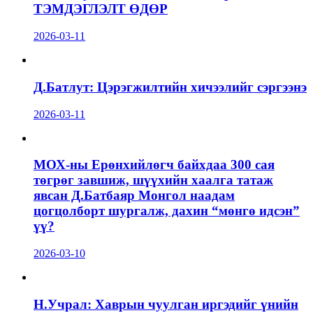
ТЭМДЭГЛЭЛТ ӨДӨР
2026-03-11
Д.Батлут: Цэрэгжилтийн хичээлийг сэргээнэ
2026-03-11
МОХ-ны Ерөнхийлөгч байхдаа 300 сая
төгрөг завшиж, шүүхийн хаалга татаж
явсан Д.Батбаяр Монгол наадам
цогцолборт шургалж, дахин “мөнгө идсэн”
үү?
2026-03-10
Н.Учрал: Хаврын чуулган иргэдийг үнийн