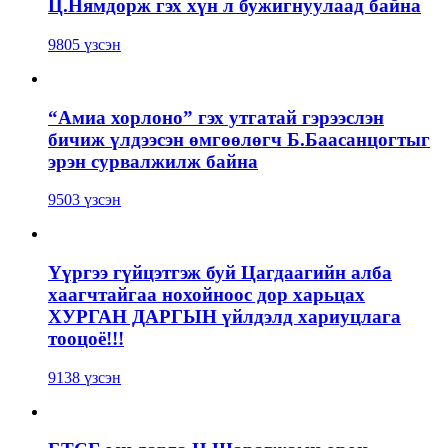
Ц.Нямдорж гэх хүн л бужигнуулаад байна
9805 үзсэн
“Амиа хорлоно” гэх утгатай гэрээслэн
бичиж үлдээсэн өмгөөлөгч Б.Баасанцогтыг
эрэн сурвалжилж байна
9503 үзсэн
Үүргээ гүйцэтгэж буй Цагдаагийн алба
хаагчтайгаа нохойноос дор харьцах
ХУРГАН ДАРГЫН үйлдэлд хариуцлага
тооцоё!!!
9138 үзсэн