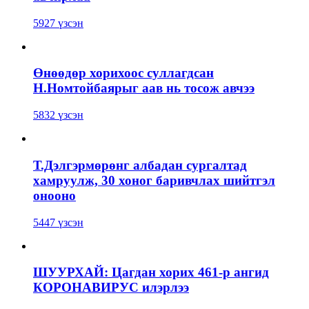
5927 үзсэн
Өнөөдөр хорихоос суллагдсан
Н.Номтойбаярыг аав нь тосож авчээ
5832 үзсэн
Т.Дэлгэрмөрөнг албадан сургалтад
хамруулж, 30 хоног баривчлах шийтгэл
онооно
5447 үзсэн
ШУУРХАЙ: Цагдан хорих 461-р ангид
КОРОНАВИРУС илэрлээ