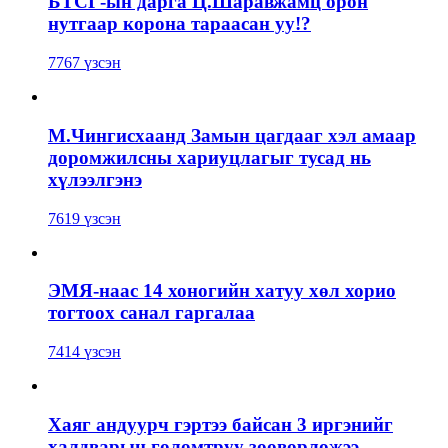
БТСГ-ын дарга Ц.Шаравжамц орон
нутгаар корона тараасан уу!?
7767 үзсэн
М.Чингисхаанд Замын цагдааг хэл амаар
доромжилсны хариуцлагыг тусад нь
хүлээлгэнэ
7619 үзсэн
ЭМЯ-наас 14 хоногийн хатуу хөл хорио
тогтоох санал гаргалаа
7414 үзсэн
Хаяг андуурч гэртээ байсан 3 иргэнийг
халдварын голомтруу зөөвөрлөжээ