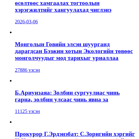
өсөлтөөс хамгаалах тогтоолын
хэрэгжилтийг хангуулахад чиглэнэ
2026-03-06
Монголын Говийн элсэн шуурганд
дарагдсан Бээжин хотын Экологийн төвөөс
монголчуудыг мод тарихыг уриаллаа
27886 үзсэн
Б.Ариунзаяа: Золбин сургуулиас чинь
гарна, золбин улсаас чинь явна за
11125 үзсэн
Прокурор Г.Эрдэнэбат: С.Зоригийн хэргийг