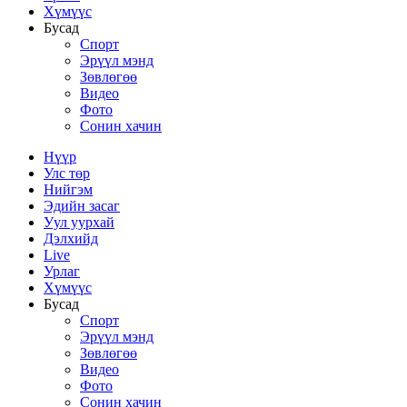
Хүмүүс
Бусад
Спорт
Эрүүл мэнд
Зөвлөгөө
Видео
Фото
Сонин хачин
Нүүр
Улс төр
Нийгэм
Эдийн засаг
Уул уурхай
Дэлхийд
Live
Урлаг
Хүмүүс
Бусад
Спорт
Эрүүл мэнд
Зөвлөгөө
Видео
Фото
Сонин хачин