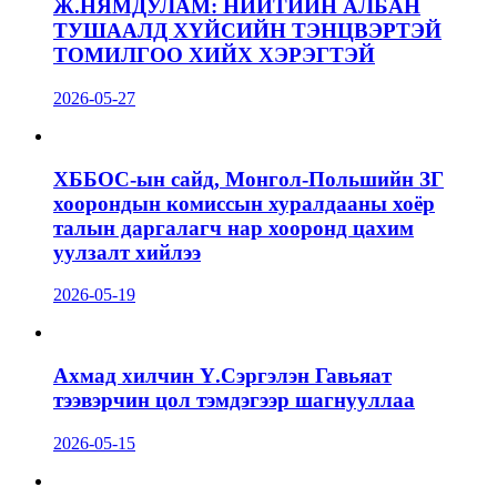
Ж.НЯМДУЛАМ: НИЙТИЙН АЛБАН
ТУШААЛД ХҮЙСИЙН ТЭНЦВЭРТЭЙ
ТОМИЛГОО ХИЙХ ХЭРЭГТЭЙ
2026-05-27
ХББОС-ын сайд, Монгол-Польшийн ЗГ
хоорондын комиссын хуралдааны хоёр
талын даргалагч нар хооронд цахим
уулзалт хийлээ
2026-05-19
Ахмад хилчин Ү.Сэргэлэн Гавьяат
тээвэрчин цол тэмдэгээр шагнууллаа
2026-05-15