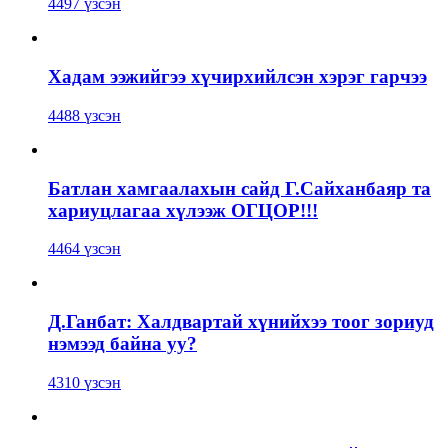
4497 үзсэн
Хадам ээжийгээ хүчирхийлсэн хэрэг гарчээ
4488 үзсэн
Батлан хамгаалахын сайд Г.Сайханбаяр та
хариуцлагаа хүлээж ОГЦОР!!!
4464 үзсэн
Д.Ганбат: Халдвартай хүнийхээ тоог зориуд
нэмээд байна уу?
4310 үзсэн