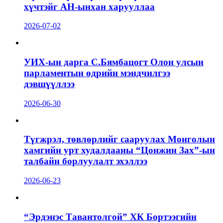
хүчтэйг АН-ынхан харууллаа
2026-07-02
УИХ-ын дарга С.Бямбацогт Олон улсын
парламентын өдрийн мэндчилгээ
дэвшүүллээ
2026-06-30
Түгжрэл, төвлөрлийг сааруулах Монголын
хамгийн урт худалдааны “Цонжин Зах”-ын
талбайн борлуулалт эхэллээ
2026-06-23
“Эрдэнэс Тавантолгой” ХК Бортээгийн