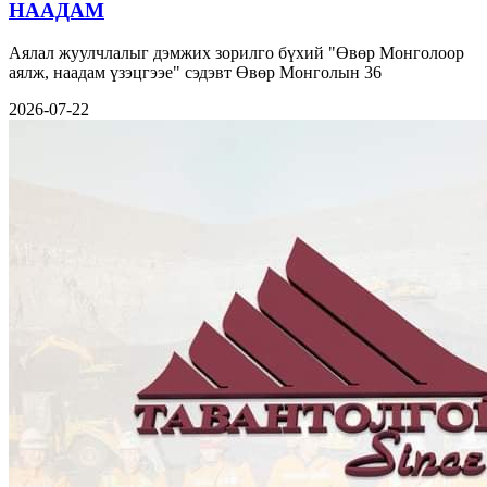
НААДАМ
Аялал жуулчлалыг дэмжих зорилго бүхий "Өвөр Монголоор
аялж, наадам үзэцгээе" сэдэвт Өвөр Монголын 36
2026-07-22