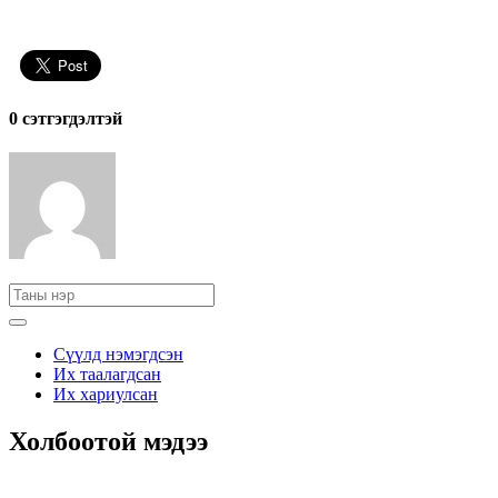
0 cэтгэгдэлтэй
Сүүлд нэмэгдсэн
Их таалагдсан
Их хариулсан
Холбоотой мэдээ