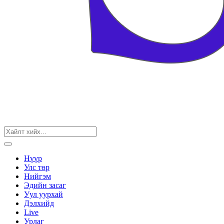
Нүүр
Улс төр
Нийгэм
Эдийн засаг
Уул уурхай
Дэлхийд
Live
Урлаг