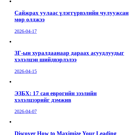
Сайжрах уулаас үлэггүрвэлийн чулуужсан
мөр олджээ
2026-04-17
ЗГ-ын хуралдаанаар дараах асуудлуудыг
хэлэлцэн шийдвэрлэлээ
2026-04-15
ЭЗБХ: 17 сая еврогийн зээлийн
хэлэлцээрийг дэмжив
2026-04-07
Discover How to Maximize Your Leading