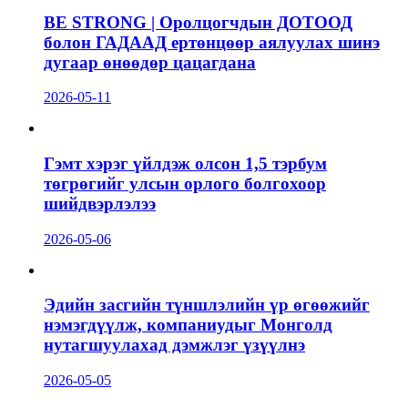
BE STRONG | Оролцогчдын ДОТООД
болон ГАДААД ертөнцөөр аялуулах шинэ
дугаар өнөөдөр цацагдана
2026-05-11
Гэмт хэрэг үйлдэж олсон 1,5 тэрбум
төгрөгийг улсын орлого болгохоор
шийдвэрлэлээ
2026-05-06
Эдийн засгийн түншлэлийн үр өгөөжийг
нэмэгдүүлж, компаниудыг Монголд
нутагшуулахад дэмжлэг үзүүлнэ
2026-05-05