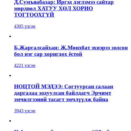
Д.Сумъяабазар: Иргэд дэглэмээ сайтар
мөрдвөл ХАТУУ ХӨЛ ХОРИО
ТОГТООХГҮЙ
4305 үзсэн
Б.Жаргалсайхан: Ж.Мөнхбат эхнэрээ зодсон
бол нэг сар хоригдох ёстой
4221 үзсэн
НОЦТОЙ МЭДЭЭ: Согтуурсан салаан
даргадаа зодуулсан байлдагч Эрчимт
эмчилгээний тасагт эмчлүүлж байна
3943 үзсэн