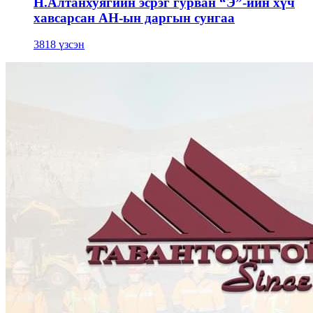
Н.Алтанхуягийн эсрэг гурван “Э”-ийн хүч
хавсарсан АН-ын даргын сунгаа
3818 үзсэн