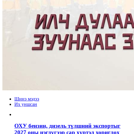
Шинэ мэдээ
Их уншсан
ОХУ бензин, дизель түлшний экспортыг
2027 оны нэгдүгээр сар хүртэл хориглох