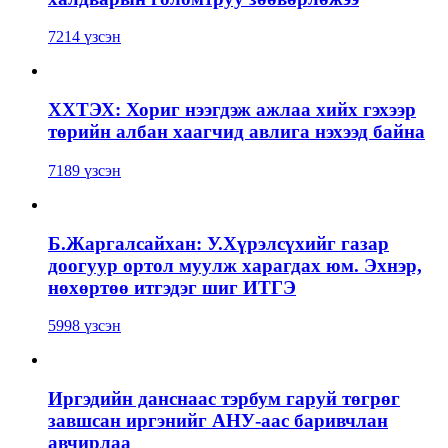
7214 үзсэн
ХХТЭХ: Хориг нээгдэж ажлаа хийх гэхээр
төрийн албан хаагчид авлига нэхээд байна
7189 үзсэн
Б.Жаргалсайхан: У.Хүрэлсүхийг газар
доогуур ортол муулж харагдах юм. Эхнэр,
нөхөртөө итгэдэг шиг ИТГЭ
5998 үзсэн
Иргэдийн данснаас тэрбум гаруй төгрөг
завшсан иргэнийг АНУ-аас баривчлан
авчирлаа