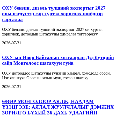
ОХУ бензин, дизель түлшний экспортыг 2027
оны нэгдүгээр сар хүртэл хориглох шийдвэр
гаргалаа
ОХУ бензин, дизель түлшний экспортыг 2027 он хүртэл
хориглож, дотоодын шатахууны хямралаа тогтворжуу
2026-07-31
ОХУ-ын Өвөр Байгалын хязгаарын Дэд бүтцийн
сайд Монголоос шатахуун гуйв
ОХУ дотооддоо шатахууны гүнзгий хямрал, хомсдолд орсон.
Нэг ялангуяа Оросын захын муж, тосгон шатаху
2026-07-31
ӨВӨР МОНГОЛООР АЯЛЖ, НААДАМ
ҮЗЭЦГЭЭЕ: АЯЛАЛ ЖУУЛЧЛАЛЫГ ДЭМЖИХ
ЗОРИЛГО БҮХИЙ 36 ДАХЬ УДААГИЙН