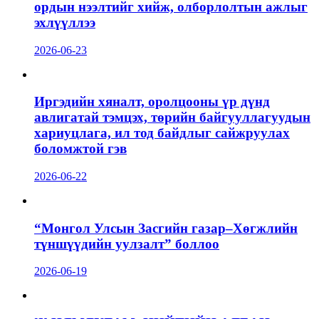
ордын нээлтийг хийж, олборлолтын ажлыг
эхлүүллээ
2026-06-23
Иргэдийн хяналт, оролцооны үр дүнд
авлигатай тэмцэх, төрийн байгууллагуудын
хариуцлага, ил тод байдлыг сайжруулах
боломжтой гэв
2026-06-22
“Монгол Улсын Засгийн газар–Хөгжлийн
түншүүдийн уулзалт” боллоо
2026-06-19