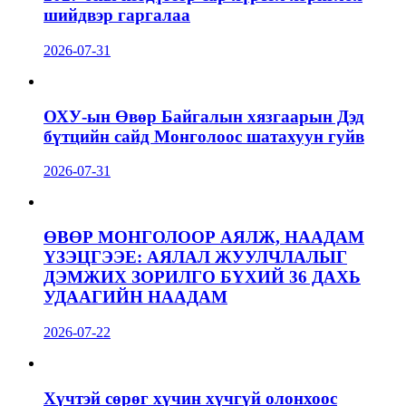
шийдвэр гаргалаа
2026-07-31
ОХУ-ын Өвөр Байгалын хязгаарын Дэд
бүтцийн сайд Монголоос шатахуун гуйв
2026-07-31
ӨВӨР МОНГОЛООР АЯЛЖ, НААДАМ
ҮЗЭЦГЭЭЕ: АЯЛАЛ ЖУУЛЧЛАЛЫГ
ДЭМЖИХ ЗОРИЛГО БҮХИЙ 36 ДАХЬ
УДААГИЙН НААДАМ
2026-07-22
Хүчтэй сөрөг хүчин хүчгүй олонхоос