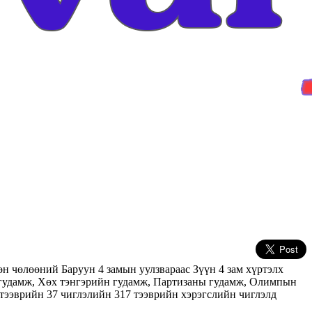
н чөлөөний Баруун 4 замын уулзвараас Зүүн 4 зам хүртэлх
 гудамж, Хөх тэнгэрийн гудамж, Партизаны гудамж, Олимпын
тээврийн 37 чиглэлийн 317 тээврийн хэрэгслийн чиглэлд