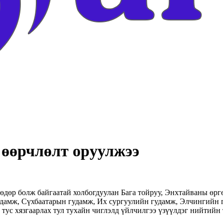
 өөрчлөлт оруулжээ
дөр болж байгаатай холбогдуулан Бага тойруу, Энхтайваны өргө
удамж, Сүхбаатарын гудамж, Их сургуулийн гудамж, Элчингийн
ус хязгаарлах тул тухайн чиглэлд үйлчилгээ үзүүлдэг нийтийн 