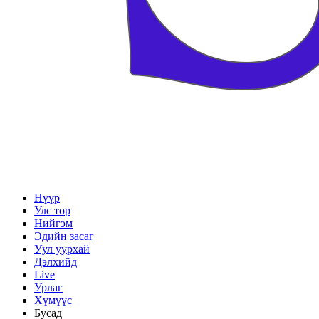
Нүүр
Улс төр
Нийгэм
Эдийн засаг
Уул уурхай
Дэлхийд
Live
Урлаг
Хүмүүс
Бусад