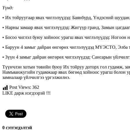
Үүнд:
• Их тойруугаар явах чиглэлүүдэд: Баянбүрд, Үндэсний шууда
• Нарны замаар явах чиглэлүүдэд: Жигүүр гранд, Замын цагдаа
• Босоо чиглэл буюу хойноос урагш явах чиглэлүүдэд: Ногоон н
• Баруун 4 замыг дайран өнгөрөх чиглэлүүдэд МҮЭСТО, Элба т
• Зүүн 4 замыг дайран өнгөрөх чиглэлүүдэд: Сансарын үйлчилг
Түүнчлэн хотын төвийн буюу Их тойруу доторх гол гудамж, за
Намъяанжугийн гудамжаар явах бөгөөд хойноос урагш болон урд
замналаар үйлчилгээ үргэлжилнэ.
Post Views:
362
LIKE дарж нэгдээрэй !!!
0 cэтгэгдэлтэй