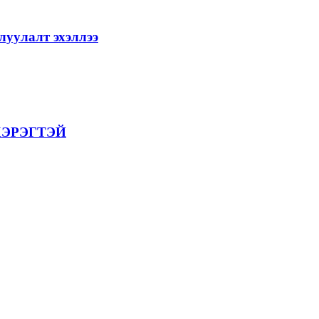
уулалт эхэллээ
ХЭРЭГТЭЙ