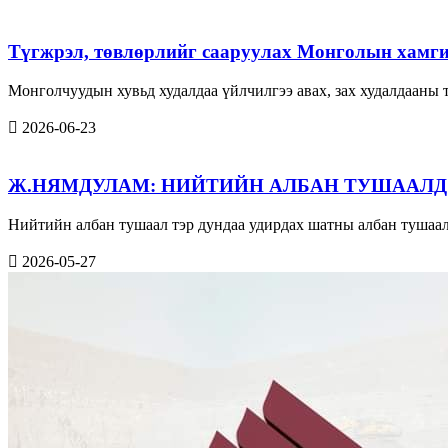
Түгжрэл, төвлөрлийг сааруулах Монголын хамги
Монголчуудын хувьд худалдаа үйлчилгээ авах, зах худалдааны
2026-06-23
Ж.НЯМДУЛАМ: НИЙТИЙН АЛБАН ТУШААЛД
Нийтийн албан тушаал тэр дундаа удирдах шатны албан тушаал
2026-05-27