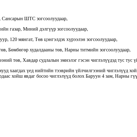
н, Сансарын ШТС зогсоолуудаар,
гийн газар, Миний дэлгүүр зогсоолуудаар,
уур, 120 мянгат, Төв цэнгэлдэх хүрээлэн зогсоолуудаар,
өв, Бөмбөгөр худалдааны төв, Нарны титмийн зогсоолуудаар,
ээний төв, Хавдар судлалын эмнэлэг гэсэн чиглэлүүдэд тус тус 
мууд хаагдах үед нийтийн тээврийн үйлчилгээний чиглэлүүд хой
аас хойш явдаг босоо чиглэлүүд болох Баруун 4 зам, Нарны гүүр