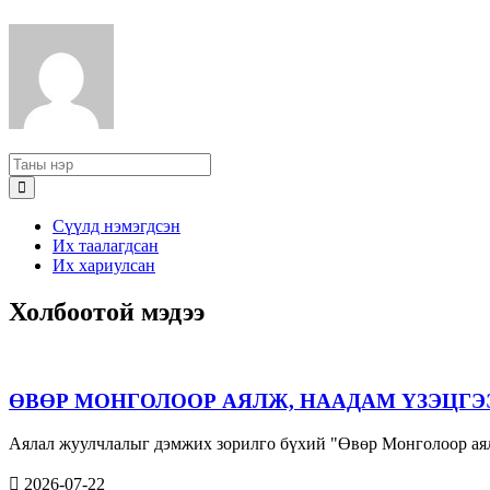
Сүүлд нэмэгдсэн
Их таалагдсан
Их хариулсан
Холбоотой мэдээ
ӨВӨР МОНГОЛООР АЯЛЖ, НААДАМ ҮЗЭЦГЭ
Аялал жуулчлалыг дэмжих зорилго бүхий "Өвөр Монголоор аял
2026-07-22