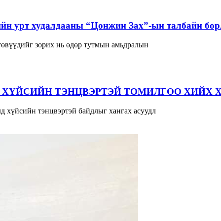
йн урт худалдааны “Цонжин Зах”-ын талбайн борл
 төвүүдийг зорих нь өдөр тутмын амьдралын
 ХҮЙСИЙН ТЭНЦВЭРТЭЙ ТОМИЛГОО ХИЙХ 
д хүйсийн тэнцвэртэй байдлыг хангах асуудл