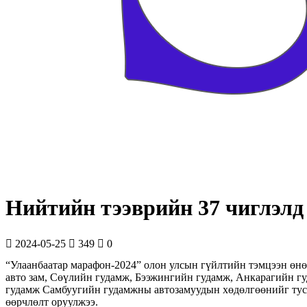
Нийтийн тээврийн 37 чиглэлд
2024-05-25
349
0
“Улаанбаатар марафон-2024” олон улсын гүйлтийн тэмцээн өнөө
авто зам, Сөүлийн гудамж, Бээжингийн гудамж, Анкарагийн г
гудамж Самбуугийн гудамжны автозамуудын хөдөлгөөнийг тус т
өөрчлөлт оруулжээ.