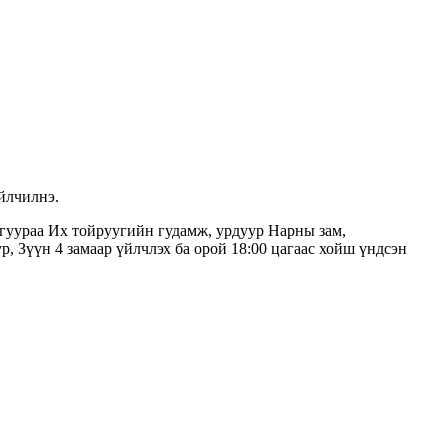
үйлчилнэ.
гуураа Их тойруугийн гудамж, урдуур Нарны зам,
, Зүүн 4 замаар үйлчлэх ба орой 18:00 цагаас хойш үндсэн