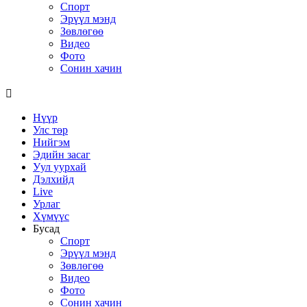
Спорт
Эрүүл мэнд
Зөвлөгөө
Видео
Фото
Сонин хачин
Нүүр
Улс төр
Нийгэм
Эдийн засаг
Уул уурхай
Дэлхийд
Live
Урлаг
Хүмүүс
Бусад
Спорт
Эрүүл мэнд
Зөвлөгөө
Видео
Фото
Сонин хачин