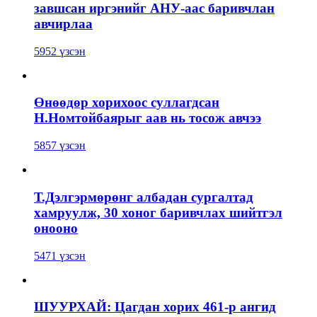
завшсан иргэнийг АНУ-аас баривчлан
авчирлаа
5952 үзсэн
Өнөөдөр хорихоос суллагдсан
Н.Номтойбаярыг аав нь тосож авчээ
5857 үзсэн
Т.Дэлгэрмөрөнг албадан сургалтад
хамруулж, 30 хоног баривчлах шийтгэл
онооно
5471 үзсэн
ШУУРХАЙ: Цагдан хорих 461-р ангид