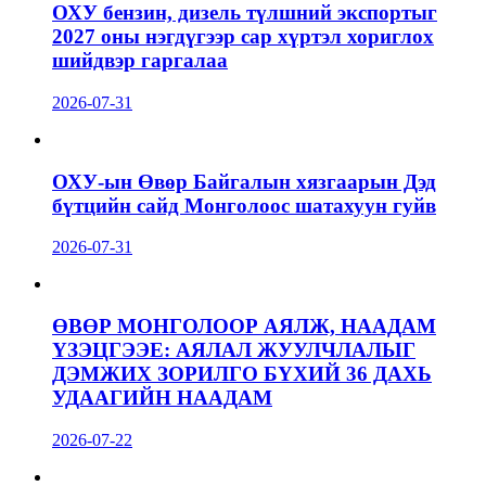
ОХУ бензин, дизель түлшний экспортыг
2027 оны нэгдүгээр сар хүртэл хориглох
шийдвэр гаргалаа
2026-07-31
ОХУ-ын Өвөр Байгалын хязгаарын Дэд
бүтцийн сайд Монголоос шатахуун гуйв
2026-07-31
ӨВӨР МОНГОЛООР АЯЛЖ, НААДАМ
ҮЗЭЦГЭЭЕ: АЯЛАЛ ЖУУЛЧЛАЛЫГ
ДЭМЖИХ ЗОРИЛГО БҮХИЙ 36 ДАХЬ
УДААГИЙН НААДАМ
2026-07-22