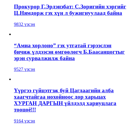
Прокурор Г.Эрдэнэбат: С.Зоригийн хэргийг
Ц.Нямдорж гэх хүн л бужигнуулаад байна
9832 үзсэн
“Амиа хорлоно” гэх утгатай гэрээслэн
бичиж үлдээсэн өмгөөлөгч Б.Баасанцогтыг
эрэн сурвалжилж байна
9527 үзсэн
Үүргээ гүйцэтгэж буй Цагдаагийн алба
хаагчтайгаа нохойноос дор харьцах
ХУРГАН ДАРГЫН үйлдэлд хариуцлага
тооцоё!!!
9164 үзсэн