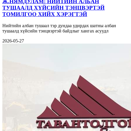
Ж.НЯМДУЛАМ: НИЙТИЙН АЛБАН
ТУШААЛД ХҮЙСИЙН ТЭНЦВЭРТЭЙ
ТОМИЛГОО ХИЙХ ХЭРЭГТЭЙ
Нийтийн албан тушаал тэр дундаа удирдах шатны албан
тушаалд хүйсийн тэнцвэртэй байдлыг хангах асуудл
2026-05-27