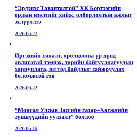
“Эрдэнэс Тавантолгой” ХК Бортээгийн
ордын нээлтийг хийж, олборлолтын ажлыг
эхлүүллээ
2026-06-23
Иргэдийн хяналт, оролцооны үр дүнд
авлигатай тэмцэх, төрийн байгууллагуудын
хариуцлага, ил тод байдлыг сайжруулах
боломжтой гэв
2026-06-22
“Монгол Улсын Засгийн газар–Хөгжлийн
түншүүдийн уулзалт” боллоо
2026-06-19