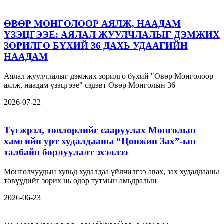
ӨВӨР МОНГОЛООР АЯЛЖ, НААДАМ
ҮЗЭЦГЭЭЕ: АЯЛАЛ ЖУУЛЧЛАЛЫГ ДЭМЖИХ
ЗОРИЛГО БҮХИЙ 36 ДАХЬ УДААГИЙН
НААДАМ
Аялал жуулчлалыг дэмжих зорилго бүхий "Өвөр Монголоор
аялж, наадам үзэцгээе" сэдэвт Өвөр Монголын 36
2026-07-22
Түгжрэл, төвлөрлийг сааруулах Монголын
хамгийн урт худалдааны “Цонжин Зах”-ын
талбайн борлуулалт эхэллээ
Монголчуудын хувьд худалдаа үйлчилгээ авах, зах худалдааны
төвүүдийг зорих нь өдөр тутмын амьдралын
2026-06-23