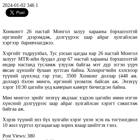
2024-01-02
346
1
Хонконгт 26 настай Монгол залуу харааны бэрхшээлтэй
иргэнийг дээрэмдэж, дэлгүүрээс шар айраг хулгайлсан
хэргээр баривчлагджээ.
Хэргийг тодруулбал, Тус улсын цагдаа нар 26 настай Монгол
залууг MTR-ийн буудал дээр 67 настай харааны бэрхшээлтэй
өндөр настанд тусламж үзүүлж байгаа мэт дүр эсгэн үүрч
явсан цүнхийг булаан зугтсан байна. Хохирогчийн хэлснээр
түүний цүнхэнд гар утас, 3500 Хонконг доллар (448 ам.
доллар) бэлэн мөнгө, иргэний үнэмлэх байсан аж. Энэхүү
хэрэг 10:30 цагийн үед камерын камерт бичигдсэн байна.
Мөн монгол эрийг энэхүү явдлаас хэдхэн цагийн өмнө нэгэн
хүнсний дэлгүүрээс шар айраг хулгайлсан хэрэгт сэжиглэж
байгаа аж.
Хэрэв түүний энэ бүх хулгайн хэрэг үнэн эсэх нь тогтоогдвол
10 жил хүртэл хугацаагаар хорих ялаар шийтгэх гэнэ.
Post Views:
380