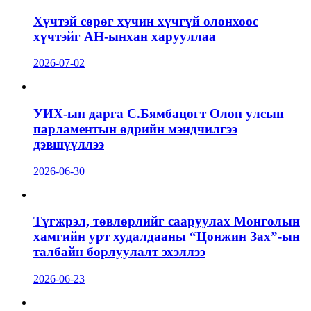
Хүчтэй сөрөг хүчин хүчгүй олонхоос
хүчтэйг АН-ынхан харууллаа
2026-07-02
УИХ-ын дарга С.Бямбацогт Олон улсын
парламентын өдрийн мэндчилгээ
дэвшүүллээ
2026-06-30
Түгжрэл, төвлөрлийг сааруулах Монголын
хамгийн урт худалдааны “Цонжин Зах”-ын
талбайн борлуулалт эхэллээ
2026-06-23