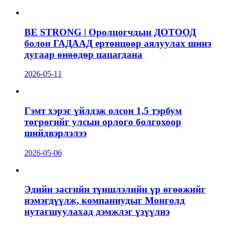
BE STRONG | Оролцогчдын ДОТООД
болон ГАДААД ертөнцөөр аялуулах шинэ
дугаар өнөөдөр цацагдана
2026-05-11
Гэмт хэрэг үйлдэж олсон 1,5 тэрбум
төгрөгийг улсын орлого болгохоор
шийдвэрлэлээ
2026-05-06
Эдийн засгийн түншлэлийн үр өгөөжийг
нэмэгдүүлж, компаниудыг Монголд
нутагшуулахад дэмжлэг үзүүлнэ