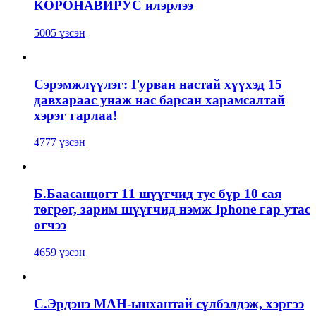
КОРОНАВИРУС илэрлээ
5005 үзсэн
Сэрэмжлүүлэг: Гурван настай хүүхэд 15
давхараас унаж нас барсан харамсалтай
хэрэг гарлаа!
4777 үзсэн
Б.Баасанцогт 11 шүүгчид тус бүр 10 сая
төгрөг, зарим шүүгчид нэмж Iphone гар утас
өгчээ
4659 үзсэн
С.Эрдэнэ МАН-ынхантай сүлбэлдэж, хэргээ