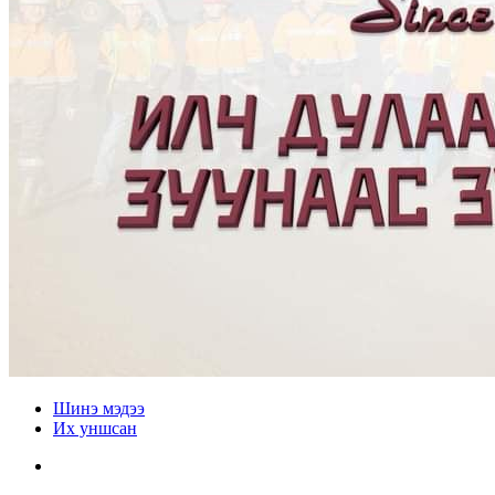
Шинэ мэдээ
Их уншсан