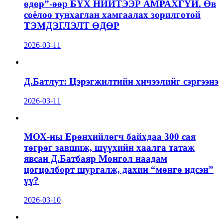
өдөр”-өөр БҮХ НИЙТЭЭР АМРАХГҮЙ. Өв
соёлоо тунхаглан хамгаалах зорилготой
ТЭМДЭГЛЭЛТ ӨДӨР
2026-03-11
Д.Батлут: Цэрэгжилтийн хичээлийг сэргээнэ
2026-03-11
МОХ-ны Ерөнхийлөгч байхдаа 300 сая
төгрөг завшиж, шүүхийн хаалга татаж
явсан Д.Батбаяр Монгол наадам
цогцолборт шургалж, дахин “мөнгө идсэн”
үү?
2026-03-10