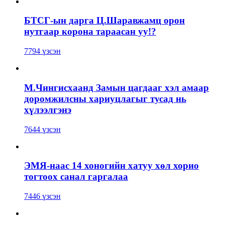
БТСГ-ын дарга Ц.Шаравжамц орон
нутгаар корона тараасан уу!?
7794 үзсэн
М.Чингисхаанд Замын цагдааг хэл амаар
доромжилсны хариуцлагыг тусад нь
хүлээлгэнэ
7644 үзсэн
ЭМЯ-наас 14 хоногийн хатуу хөл хорио
тогтоох санал гаргалаа
7446 үзсэн