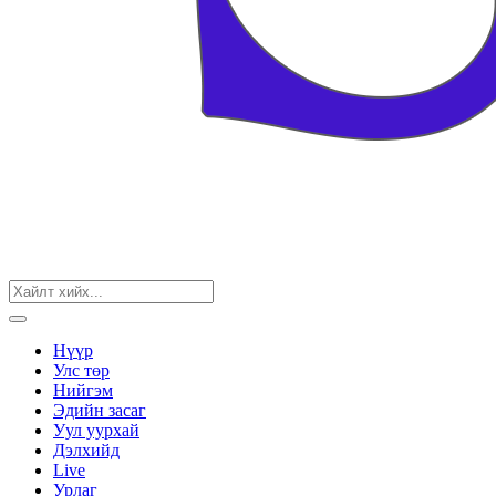
Нүүр
Улс төр
Нийгэм
Эдийн засаг
Уул уурхай
Дэлхийд
Live
Урлаг