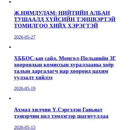
Ж.НЯМДУЛАМ: НИЙТИЙН АЛБАН
ТУШААЛД ХҮЙСИЙН ТЭНЦВЭРТЭЙ
ТОМИЛГОО ХИЙХ ХЭРЭГТЭЙ
2026-05-27
ХББОС-ын сайд, Монгол-Польшийн ЗГ
хоорондын комиссын хуралдааны хоёр
талын даргалагч нар хооронд цахим
уулзалт хийлээ
2026-05-19
Ахмад хилчин Ү.Сэргэлэн Гавьяат
тээвэрчин цол тэмдэгээр шагнууллаа
2026-05-15