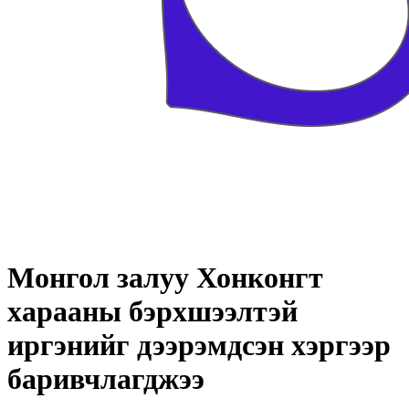
Монгол залуу Хонконгт
харааны бэрхшээлтэй
иргэнийг дээрэмдсэн хэргээр
баривчлагджээ