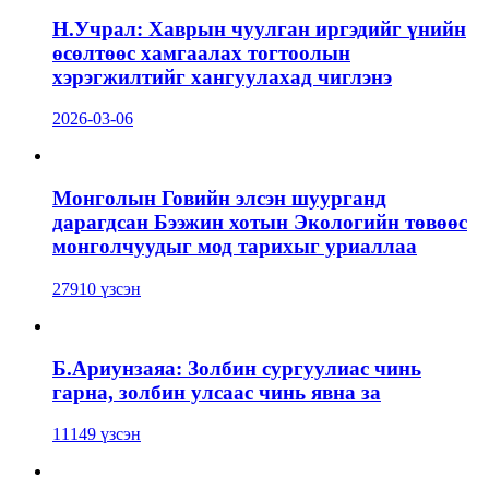
Н.Учрал: Хаврын чуулган иргэдийг үнийн
өсөлтөөс хамгаалах тогтоолын
хэрэгжилтийг хангуулахад чиглэнэ
2026-03-06
Монголын Говийн элсэн шуурганд
дарагдсан Бээжин хотын Экологийн төвөөс
монголчуудыг мод тарихыг уриаллаа
27910 үзсэн
Б.Ариунзаяа: Золбин сургуулиас чинь
гарна, золбин улсаас чинь явна за
11149 үзсэн