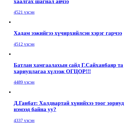
хаалгах шагнал авчээ
4521 үзсэн
Хадам ээжийгээ хүчирхийлсэн хэрэг гарчээ
4512 үзсэн
Батлан хамгаалахын сайд Г.Сайханбаяр та
хариуцлагаа хүлээж ОГЦОР!!!
4489 үзсэн
Д.Ганбат: Халдвартай хүнийхээ тоог зориуд
нэмээд байна уу?
4337 үзсэн