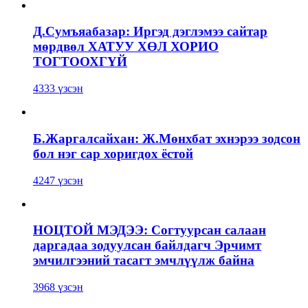
Д.Сумъяабазар: Иргэд дэглэмээ сайтар
мөрдвөл ХАТУУ ХӨЛ ХОРИО
ТОГТООХГҮЙ
4333 үзсэн
Б.Жаргалсайхан: Ж.Мөнхбат эхнэрээ зодсон
бол нэг сар хоригдох ёстой
4247 үзсэн
НОЦТОЙ МЭДЭЭ: Согтуурсан салаан
даргадаа зодуулсан байлдагч Эрчимт
эмчилгээний тасагт эмчлүүлж байна
3968 үзсэн