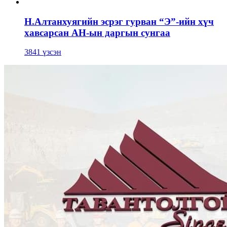
Н.Алтанхуягийн эсрэг гурван “Э”-ийн хүч
хавсарсан АН-ын даргын сунгаа
3841 үзсэн