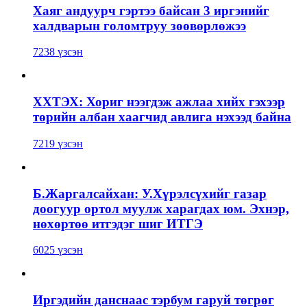
Хаяг андуурч гэртээ байсан 3 иргэнийг
халдварын голомтруу зөөвөрлөжээ
7238 үзсэн
ХХТЭХ: Хориг нээгдэж ажлаа хийх гэхээр
төрийн албан хаагчид авлига нэхээд байна
7219 үзсэн
Б.Жаргалсайхан: У.Хүрэлсүхийг газар
доогуур ортол муулж харагдах юм. Эхнэр,
нөхөртөө итгэдэг шиг ИТГЭ
6025 үзсэн
Иргэдийн данснаас тэрбум гаруй төгрөг