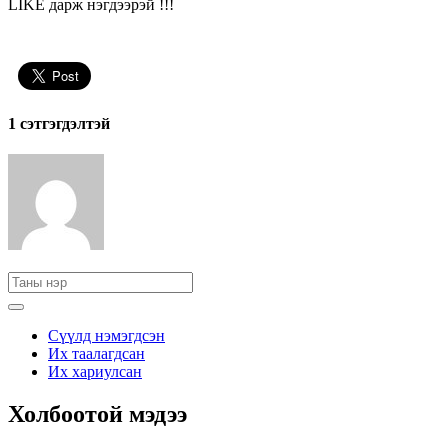
LIKE дарж нэгдээрэй !!!
1 сэтгэгдэлтэй
Сүүлд нэмэгдсэн
Их таалагдсан
Их хариулсан
Холбоотой мэдээ