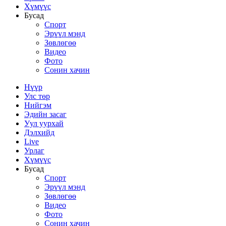
Хүмүүс
Бусад
Спорт
Эрүүл мэнд
Зөвлөгөө
Видео
Фото
Сонин хачин
Нүүр
Улс төр
Нийгэм
Эдийн засаг
Уул уурхай
Дэлхийд
Live
Урлаг
Хүмүүс
Бусад
Спорт
Эрүүл мэнд
Зөвлөгөө
Видео
Фото
Сонин хачин