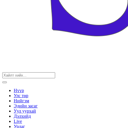
Нүүр
Улс төр
Нийгэм
Эдийн засаг
Уул уурхай
Дэлхийд
Live
Урлаг