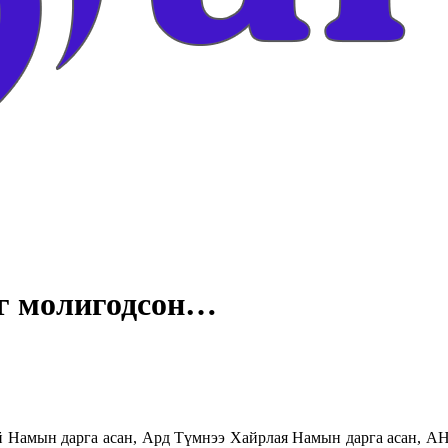
йг молигодсон…
 Намын дарга асан, Ард Түмнээ Хайрлая Намын дарга асан, А