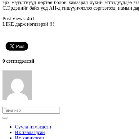
эрх мэдэлтнүүд өөртөө болон хамаарал бүхий этгээдүүддээ зэ
С.Эрдэнийг байх үед АН-д гишүүнчлэлээ сэргээгээд, намын дар
Post Views:
461
LIKE дарж нэгдээрэй !!!
0 cэтгэгдэлтэй
Сүүлд нэмэгдсэн
Их таалагдсан
Их хариулсан