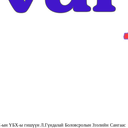
Н-ын ҮБХ-ы гишүүн Л.Гүндалай Боловсролын Зээлийн Сангаас