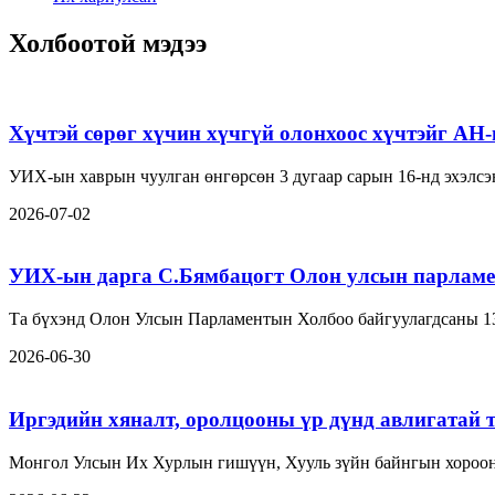
Холбоотой мэдээ
Хүчтэй сөрөг хүчин хүчгүй олонхоос хүчтэйг АН
УИХ-ын хаврын чуулган өнгөрсөн 3 дугаар сарын 16-нд эхэлсэн
2026-07-02
УИХ-ын дарга С.Бямбацогт Олон улсын парламе
Та бүхэнд Олон Улсын Парламентын Холбоо байгуулагдсаны 1
2026-06-30
Иргэдийн хяналт, оролцооны үр дүнд авлигатай 
Монгол Улсын Их Хурлын гишүүн, Хууль зүйн байнгын хорооны