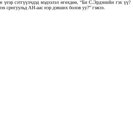
н үеэр сэтгүүлчдэд мэдээлэл өгөхдөө, “Би С.Эрдэнийн гэх үү?
эх срнгуульд АН-аас нэр дэвших болов уу?” гэжээ.