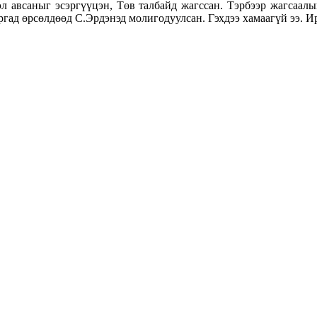
эл авсаныг эсэргүүцэн, Төв талбайд жагссан. Тэрбээр жагсаалы
гад өрсөлдөөд С.Эрдэнэд молигодуулсан. Гэхдээ хамаагүй ээ. Ир