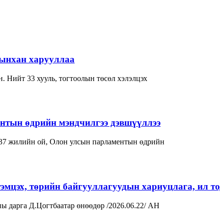
-ынхан харууллаа
. Нийт 33 хууль, тогтоолын төсөл хэлэлцэх
нтын өдрийн мэндчилгээ дэвшүүллээ
37 жилийн ой, Олон улсын парламентын өдрийн
тэмцэх, төрийн байгууллагуудын хариуцлага, ил т
 дарга Д.Цогтбаатар өнөөдөр /2026.06.22/ АН