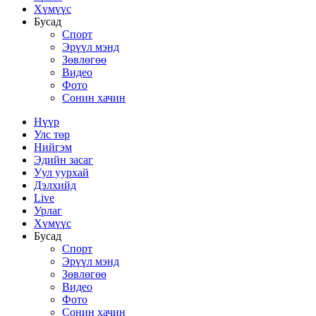
Хүмүүс
Бусад
Спорт
Эрүүл мэнд
Зөвлөгөө
Видео
Фото
Сонин хачин
Нүүр
Улс төр
Нийгэм
Эдийн засаг
Уул уурхай
Дэлхийд
Live
Урлаг
Хүмүүс
Бусад
Спорт
Эрүүл мэнд
Зөвлөгөө
Видео
Фото
Сонин хачин