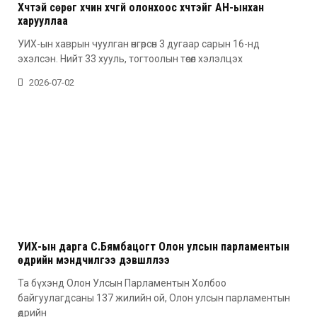
Хүчтэй сөрөг хүчин хүчгүй олонхоос хүчтэйг АН-ынхан
харууллаа
УИХ-ын хаврын чуулган өнгөрсөн 3 дугаар сарын 16-нд
эхэлсэн. Нийт 33 хууль, тогтоолын төсөл хэлэлцэх
2026-07-02
УИХ-ын дарга С.Бямбацогт Олон улсын парламентын
өдрийн мэндчилгээ дэвшүүллээ
Та бүхэнд Олон Улсын Парламентын Холбоо
байгуулагдсаны 137 жилийн ой, Олон улсын парламентын
өдрийн