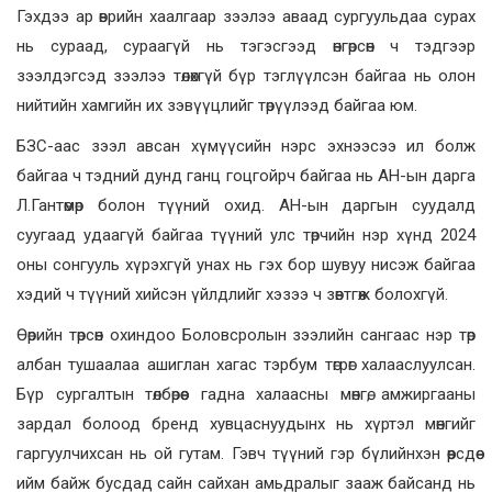
Гэхдээ ар өврийн хаалгаар зээлээ аваад сургуульдаа сурах
нь сураад, сураагүй нь тэгэсгээд өнгөрсөн ч тэдгээр
зээлдэгсэд зээлээ төлөхгүй бүр тэглүүлсэн байгаа нь олон
нийтийн хамгийн их зэвүүцлийг төрүүлээд байгаа юм.
БЗС-аас зээл авсан хүмүүсийн нэрс эхнээсээ ил болж
байгаа ч тэдний дунд ганц гоцгойрч байгаа нь АН-ын дарга
Л.Гантөмөр болон түүний охид. АН-ын даргын суудалд
суугаад удаагүй байгаа түүний улс төрчийн нэр хүнд 2024
оны сонгууль хүрэхгүй унах нь гэх бор шувуу нисэж байгаа
хэдий ч түүний хийсэн үйлдлийг хэзээ ч зөвтгөж болохгүй.
Өөрийн төрсөн охиндоо Боловсролын зээлийн сангаас нэр төр
албан тушаалаа ашиглан хагас тэрбум төгрөг халааслуулсан.
Бүр сургалтын төлбөрөөс гадна халаасны мөнгө, амжиргааны
зардал болоод бренд хувцаснуудынх нь хүртэл мөнгийг
гаргуулчихсан нь ой гутам. Гэвч түүний гэр бүлийнхэн өөрсдөө
ийм байж бусдад сайн сайхан амьдралыг зааж байсанд нь