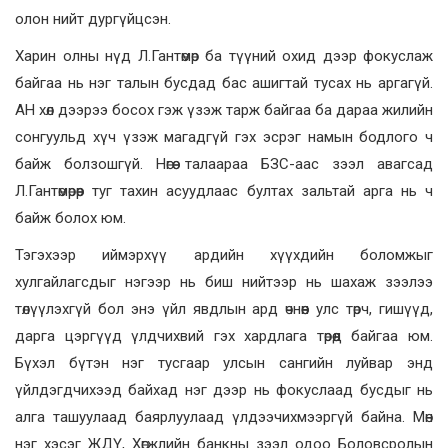
олон нийт дургүйцсэн.
Харин олны нүд Л.Гантөмөр ба түүний охид дээр фокуслаж
байгаа нь нэг талын бусдад бас ашигтай тусах нь аргагүй.
АН хөл дээрээ босох гэж үзэж тарж байгаа ба дараа жилийн
сонгуульд хүч үзэж магадгүй гэх эсрэг намын бодлого ч
байж болзошгүй. Нөгөө талаараа БЗС-аас зээл авагсад
Л.Гантөмөрөөр туг тахин асуудлаас бултах зальтай арга нь ч
байж болох юм.
Тэгэхээр иймэрхүү ардийн хүүхдийн боломжыг
хулгайлагсдыг нэгээр нь биш нийтээр нь шахаж зээлээ
төлүүлэхгүй бол энэ үйл явдлын ард өчнөөн улс төрч, гишүүд,
дарга цэргүүд үлдчихвий гэх хардлага төрөөд байгаа юм.
Бүхэл бүтэн нэг тусгаар улсын сангийн луйвар энд
үйлдэгдчихээд байхад нэг дээр нь фокуслаад бусдыг нь
алга ташуулаад баярлуулаад үлдээчихмээргүй байна. Мөн
нэг хэсэг ЖДҮ, Хөгжлийн банкны зээл одоо Боловсролын