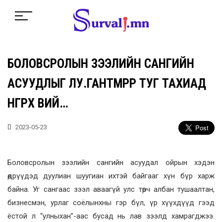
БОЛОВСРОЛЫН ЗЭЭЛИЙН САНГИЙН
АСУУДЛЫГ ЛУ.ГАНТӨМӨРӨӨР ТУГ ТАХИАД
ӨНГӨРӨӨХ ВИЙ…
2023-05-23
Боловсролын зээлийн сангийн асуудал ойрын хэдэн
өдрүүдэд дуулиан шуугиан ихтэй байгааг хүн бүр харж
байна. Уг сангаас зээл аваагүй улс төрч албан тушаалтан,
бизнесмэн, урлаг соёлынхны гэр бүл, үр хүүхдүүд гээд
ёстой л “улныхан”-аас бусад нь лав зээлд хамрагджээ.