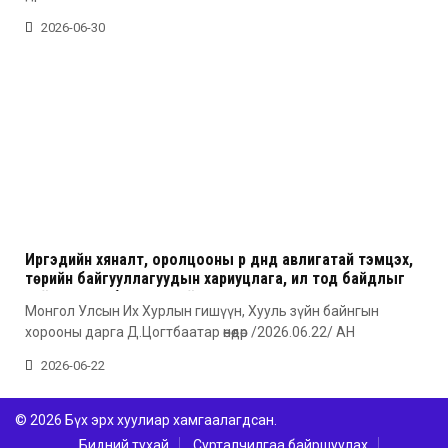
2026-06-30
Иргэдийн хяналт, оролцооны үр дүнд авлигатай тэмцэх,
төрийн байгууллагуудын хариуцлага, ил тод байдлыг
сайжруулах боломжтой гэв
Монгол Улсын Их Хурлын гишүүн, Хууль зүйн байнгын
хорооны дарга Д.Цогтбаатар өнөөдөр /2026.06.22/ АН
2026-06-22
© 2026 Бүх эрх хуулиар хамгаалагдсан.
Бидний тухай
Сурталчилгаа байршуулах