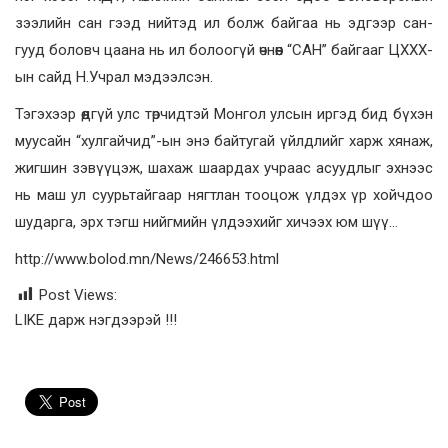
зээлийн сан гээд нийтэд ил болж байгаа нь эдгээр сан-
гууд боловч цаана нь ил болоогүй өчнөөн “САН” байгааг ЦХХХ-
ын сайд Н.Учрал мэдээлсэн.
Тэгэхээр өөдгүй улс төрчидтэй Монгол улсын иргэд бид бүхэн
муусайн “хулгайчид”-ын энэ байтугай үйлдлийг харж хянаж,
жигшин зэвүүцэж, шахаж шаардах учраас асуудлыг эхнээс
нь маш ул суурьтайгаар нягтлан тооцож үлдэх үр хойчдоо
шударга, эрх тэгш нийгмийн үлдээхийг хичээх юм шүү…
http://www.bolod.mn/News/246653.html
Post Views:
LIKE дарж нэгдээрэй !!!