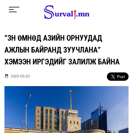
“ЗҮҮН ӨМНӨД АЗИЙН ОРНУУДАД
АЖЛЫН БАЙРАНД ЗУУЧЛАНА”
ХЭМЭЭН ИРГЭДИЙГ ЗАЛИЛЖ БАЙНА
2023-05-23