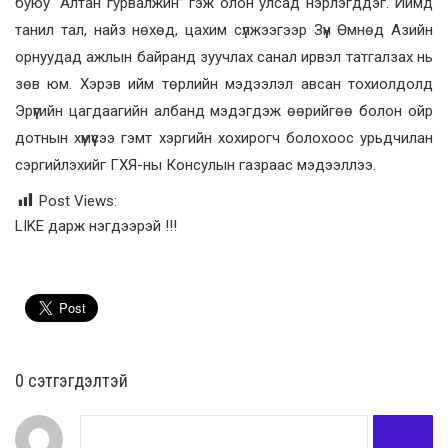
буюу “Алтан гурвалжин” гэж олон улсад нэрлэгддэг. Иймд
танил тал, найз нөхөд, цахим сүлжээгээр Зүүн Өмнөд Азийн
орнуудад ажлын байранд зуучлах санал ирвэл татгалзах нь
зөв юм. Хэрэв ийм төрлийн мэдээлэл авсан тохиолдолд
Эрүүгийн цагдаагийн албанд мэдэгдэж өөрийгөө болон ойр
дотнын хүмүүсээ гэмт хэргийн хохирогч болохоос урьдчилан
сэргийлэхийг ГХЯ-ны Консулын газраас мэдээллээ.
Post Views:
LIKE дарж нэгдээрэй !!!
0 cэтгэгдэлтэй