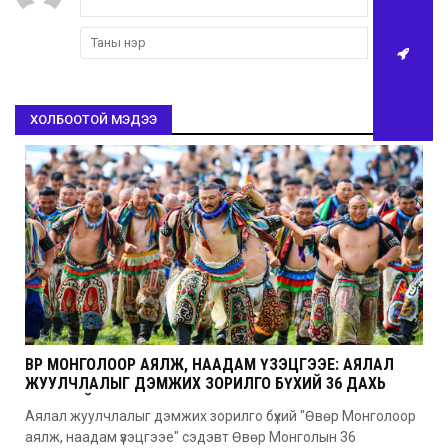
ХОЛБООТОЙ МЭДЭЭ
ӨВӨР МОНГОЛООР АЯЛЖ, НААДАМ ҮЗЭЦГЭЭЕ: АЯЛАЛ
ЖУУЛЧЛАЛЫГ ДЭМЖИХ ЗОРИЛГО БҮХИЙ 36 ДАХЬ
УДААГИЙН НААДАМ
Аялал жуулчлалыг дэмжих зорилго бүхий "Өвөр Монголоор
аялж, наадам үзэцгээе" сэдэвт Өвөр Монголын 36