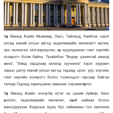
Зүүн Өмнөд Азийн Мьянмар, Лаос, Тайланд, Камбож зэрэг
улсад манай улсын иргэд хөдөлмөрийн мөлжлөгт өртөж,
эрх чөлөөгөө хязгаарлуулан, хүн худалдаалах гэмт хэргийн
хохирогч болж байна. Тухайлбал
“Өндөр цалинтай ажилд
авна”, “Хямд зардлаар аялалд зуучилна” зэрэг хуурамч
зарын дагуу манай улсын иргэд гадаад орон
руу зорчиж,
гэмт хэргийн хохирогч болох тохиолдол гарсаар байгаа
талаар Гадаад харилцааны яамнаас сэрэмжлүүллээ
.
Зүүн Өмнөд Азийн энэхүү бүс нутаг нь цахим луйвар, биеэ
үнэлэлт, хөдөлмөрийн мөлжлөг, хүний наймаа болон
мансууруулах бодисын хууль бус наймааны гол зангилаа