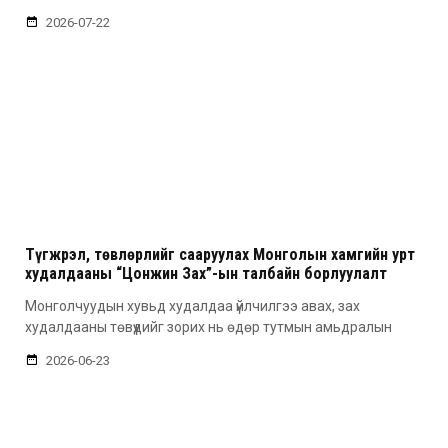
2026-07-22
Түгжрэл, төвлөрлийг сааруулах Монголын хамгийн урт
худалдааны “Цонжин Зах”-ын талбайн борлуулалт
эхэллээ
Монголчуудын хувьд худалдаа үйлчилгээ авах, зах
худалдааны төвүүдийг зорих нь өдөр тутмын амьдралын
2026-06-23