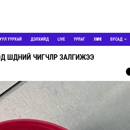
УУЛ УУРХАЙ
ДЭЛХИЙД
LIVE
УРЛАГ
ХҮМҮҮС
БУСАД
ХЭД ШҮДНИЙ ЧИГЧЛҮҮР ЗАЛГИЖЭЭ