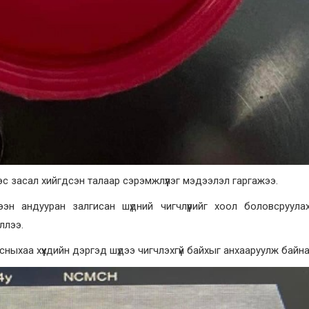
 мэс засал хийгдсэн талаар сэрэмжлүүлэг мэдээлэл гаргажээ.
ээн андууран залгисан шүдний чигчлүүрийг хоол боловсруула
ллээ.
асныхаа хүүхдийн дэргэд шүдээ чигчлэхгүй байхыг анхааруулж байна