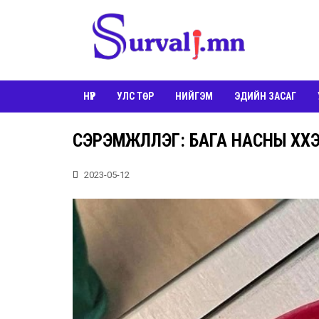
НҮҮР
УЛС ТӨР
НИЙГЭМ
ЭДИЙН ЗАСАГ
СЭРЭМЖЛҮҮЛЭГ: БАГА НАСНЫ ХҮҮ
2023-05-12