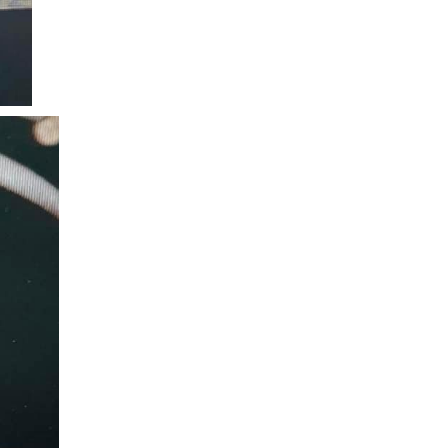
тэрбум төгрөгийг улсын
орлого болгохоор
шийдвэрлэлээ
2026-05-06
Эдийн засгийн түншлэлийн үр
өгөөжийг нэмэгдүүлж,
компаниудыг Монголд
нутагшуулахад дэмжлэг
үзүүлнэ
2026-05-05
Сайжрах уулаас
үлэггүрвэлийн чулуужсан мөр
олджээ
2026-04-17
ЗГ-ын хуралдаанаар дараах
асуудлуудыг хэлэлцэн
шийдвэрлэлээ
2026-04-15
ЭЗБХ: 17 сая еврогийн
зээлийн хэлэлцээрийг
дэмжив
2026-04-07