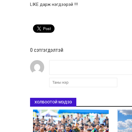
LIKE дарж нэгдээрэй !!!
0 cэтгэгдэлтэй
ХОЛБООТОЙ МЭДЭЭ