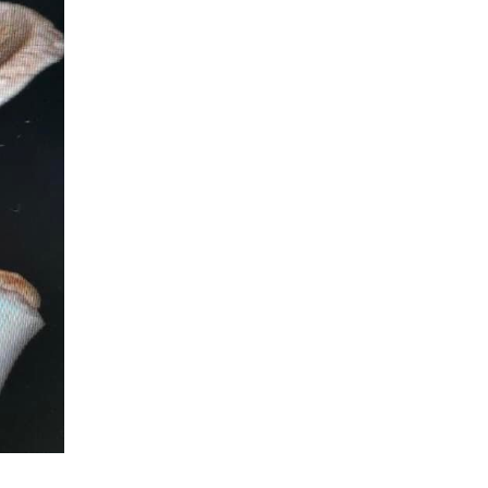
Discover How to Maximize
Your Leading Casino
platform Welcome Promo
Canada 4
2026-03-25
Non domestic Gaming club
Canada Techniques for
Consistent Cash prizes 4
2026-03-25
Top rated Virtual casino
Welcome Gift Canada Your
Path to Better Rewards 4
2026-03-25
“Морин хуур“ болон
“Монгол тэмээний өдөр”-
өөр БҮХ НИЙТЭЭР
АМРАХГҮЙ. Өв соёлоо
тунхаглан хамгаалах
зорилготой ТЭМДЭГЛЭЛТ ӨДӨР
2026-03-11
Д.Батлут: Цэрэгжилтийн
хичээлийг сэргээнэ