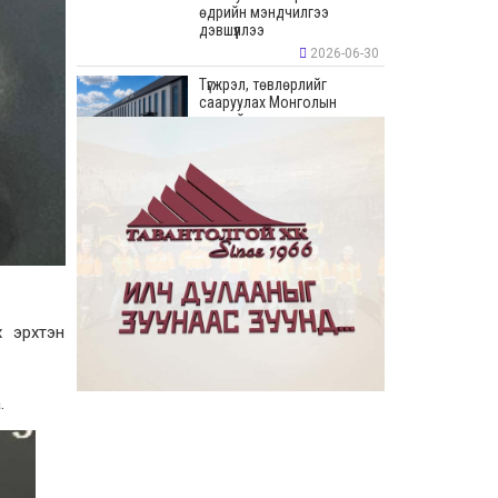
өдрийн мэндчилгээ
дэвшүүллээ
2026-06-30
Түгжрэл, төвлөрлийг
сааруулах Монголын
хамгийн урт худалдааны
“Цонжин Зах”-ын талбайн
борлуулалт эхэллээ
2026-06-23
“Эрдэнэс Тавантолгой” ХК
Бортээгийн ордын нээлтийг
хийж, олборлолтын ажлыг
эхлүүллээ
2026-06-23
Иргэдийн хяналт,
оролцооны үр дүнд
х эрхтэн
авлигатай тэмцэх, төрийн
байгууллагуудын
хариуцлага, ил тод байдлыг
сайжруулах боломжтой гэв
2026-06-22
.
“Монгол Улсын Засгийн
газар–Хөгжлийн түншүүдийн
уулзалт” боллоо