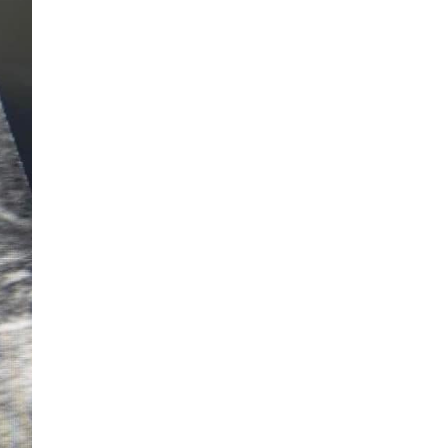
2026-06-19
Ж.НЯМДУЛАМ: НИЙТИЙН
АЛБАН ТУШААЛД ХҮЙСИЙН
ТЭНЦВЭРТЭЙ ТОМИЛГОО
ХИЙХ ХЭРЭГТЭЙ
2026-05-27
ХББОС-ын сайд, Монгол-
Польшийн ЗГ хоорондын
комиссын хуралдааны хоёр
талын даргалагч нар
хооронд цахим уулзалт
хийлээ
2026-05-19
Ахмад хилчин Ү.Сэргэлэн
Гавьяат тээвэрчин цол
тэмдэгээр шагнууллаа
2026-05-15
BE STRONG | Оролцогчдын
ДОТООД болон ГАДААД
ертөнцөөр аялуулах шинэ
дугаар өнөөдөр цацагдана
2026-05-11
Гэмт хэрэг үйлдэж олсон 1,5