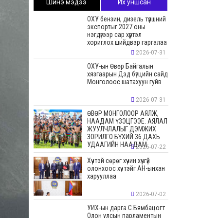
Шинэ мэдээ
Их уншсан
ОХУ бензин, дизель түлшний
экспортыг 2027 оны
нэгдүгээр сар хүртэл
хориглох шийдвэр гаргалаа
2026-07-31
ОХУ-ын Өвөр Байгалын
хязгаарын Дэд бүтцийн сайд
Монголоос шатахуун гуйв
2026-07-31
ӨВӨР МОНГОЛООР АЯЛЖ,
НААДАМ ҮЗЭЦГЭЭЕ: АЯЛАЛ
ЖУУЛЧЛАЛЫГ ДЭМЖИХ
ЗОРИЛГО БҮХИЙ 36 ДАХЬ
УДААГИЙН НААДАМ
2026-07-22
Хүчтэй сөрөг хүчин хүчгүй
олонхоос хүчтэйг АН-ынхан
харууллаа
2026-07-02
УИХ-ын дарга С.Бямбацогт
Олон улсын парламентын