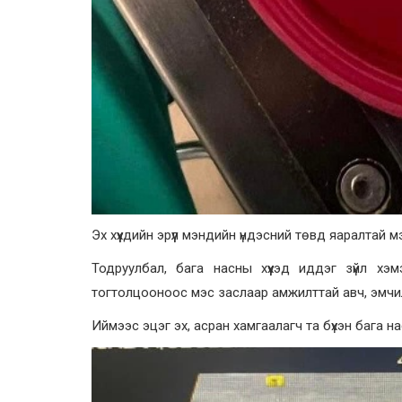
Эх хүүхдийн эрүүл мэндийн үндэсний төвд яаралтай
Тодруулбал, бага насны хүүхэд иддэг зүйл хэм
тогтолцооноос мэс заслаар амжилттай авч, эмчи
Иймээс эцэг эх, асран хамгаалагч та бүхэн бага н