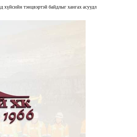
д хүйсийн тэнцвэртэй байдлыг хангах асуудл