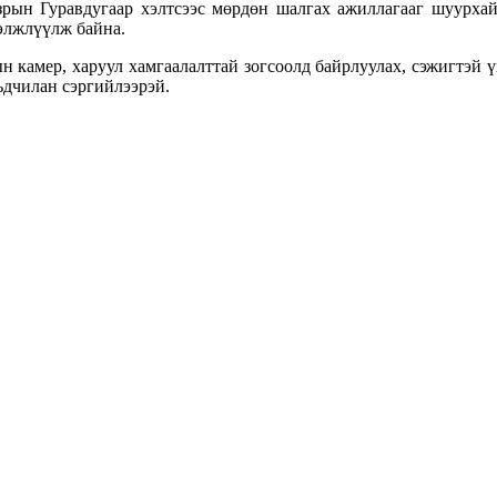
азрын Гуравдугаар хэлтсээс мөрдөн шалгах ажиллагааг шуурхай
элжлүүлж байна.
н камер, харуул хамгаалалттай зогсоолд байрлуулах, сэжигтэй ү
ьдчилан сэргийлээрэй.