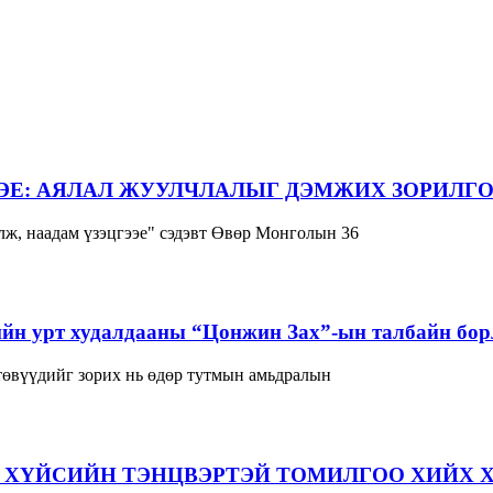
ЭЕ: АЯЛАЛ ЖУУЛЧЛАЛЫГ ДЭМЖИХ ЗОРИЛГО
ж, наадам үзэцгээе" сэдэвт Өвөр Монголын 36
йн урт худалдааны “Цонжин Зах”-ын талбайн борл
 төвүүдийг зорих нь өдөр тутмын амьдралын
 ХҮЙСИЙН ТЭНЦВЭРТЭЙ ТОМИЛГОО ХИЙХ 