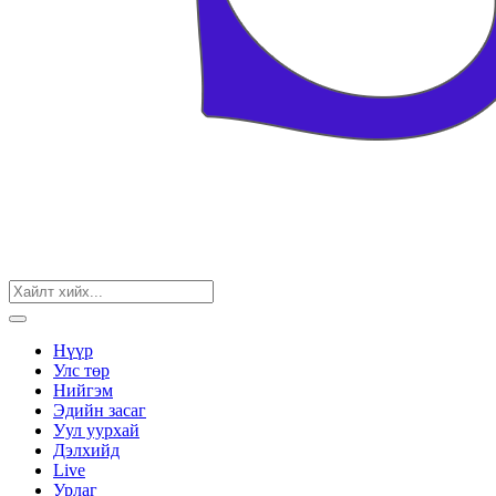
Нүүр
Улс төр
Нийгэм
Эдийн засаг
Уул уурхай
Дэлхийд
Live
Урлаг