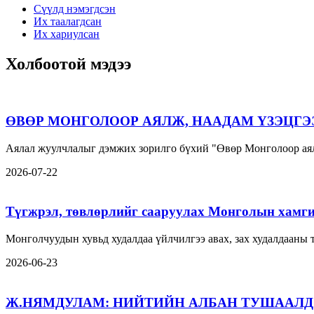
Сүүлд нэмэгдсэн
Их таалагдсан
Их хариулсан
Холбоотой мэдээ
ӨВӨР МОНГОЛООР АЯЛЖ, НААДАМ ҮЗЭЦГЭ
Аялал жуулчлалыг дэмжих зорилго бүхий "Өвөр Монголоор аял
2026-07-22
Түгжрэл, төвлөрлийг сааруулах Монголын хамги
Монголчуудын хувьд худалдаа үйлчилгээ авах, зах худалдааны
2026-06-23
Ж.НЯМДУЛАМ: НИЙТИЙН АЛБАН ТУШААЛД