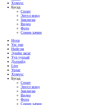
Хүмүүс
Бусад
Спорт
Эрүүл мэнд
Зөвлөгөө
Видео
Фото
Сонин хачин
Нүүр
Улс төр
Нийгэм
Эдийн засаг
Уул уурхай
Дэлхийд
Live
Урлаг
Хүмүүс
Бусад
Спорт
Эрүүл мэнд
Зөвлөгөө
Видео
Фото
Сонин хачин