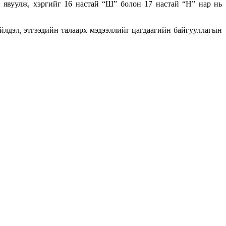
 явуулж, хэргийг 16 настай “Ш” болон 17 настай “Н” нар нь
йлдэл, этгээдийн талаарх мэдээллийг цагдаагийн байгууллагын