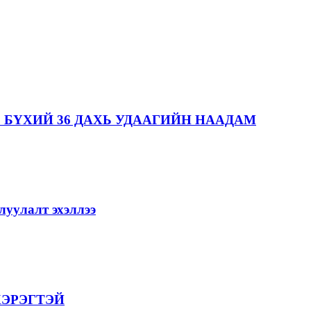
 БҮХИЙ 36 ДАХЬ УДААГИЙН НААДАМ
уулалт эхэллээ
ХЭРЭГТЭЙ