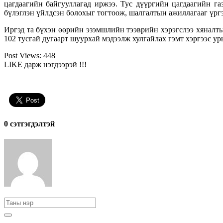
цагдаагийн байгууллагад иржээ. Тус дүүргийн цагдаагийн г
бүлэглэн үйлдсэн болохыг тогтоож, шалгалтын ажиллагааг үрг
Иргэд та бүхэн өөрийн эзэмшлийн тээврийн хэрэгслээ хяналты
102 тусгай дугаарт шуурхай мэдээлж хулгайлах гэмт хэргээс ур
Post Views:
448
LIKE дарж нэгдээрэй !!!
0 cэтгэгдэлтэй