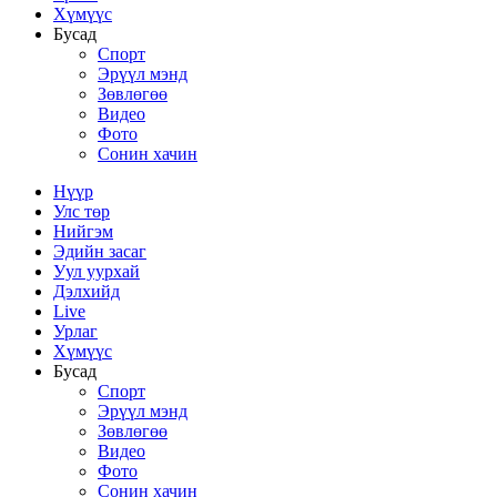
Хүмүүс
Бусад
Спорт
Эрүүл мэнд
Зөвлөгөө
Видео
Фото
Сонин хачин
Нүүр
Улс төр
Нийгэм
Эдийн засаг
Уул уурхай
Дэлхийд
Live
Урлаг
Хүмүүс
Бусад
Спорт
Эрүүл мэнд
Зөвлөгөө
Видео
Фото
Сонин хачин