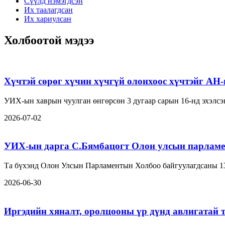
Сүүлд нэмэгдсэн
Их таалагдсан
Их хариулсан
Холбоотой мэдээ
Хүчтэй сөрөг хүчин хүчгүй олонхоос хүчтэйг АН
УИХ-ын хаврын чуулган өнгөрсөн 3 дугаар сарын 16-нд эхэлсэн
2026-07-02
УИХ-ын дарга С.Бямбацогт Олон улсын парламе
Та бүхэнд Олон Улсын Парламентын Холбоо байгуулагдсаны 1
2026-06-30
Иргэдийн хяналт, оролцооны үр дүнд авлигатай 