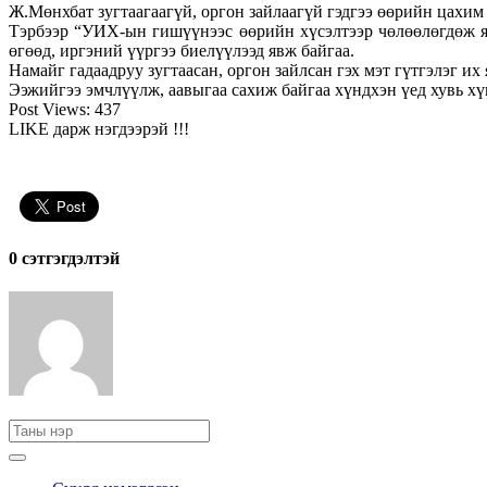
Ж.Мөнхбат зугтаагаагүй, оргон зайлаагүй гэдгээ өөрийн цахим 
Тэрбээр “УИХ-ын гишүүнээс өөрийн хүсэлтээр чөлөөлөгдөж я
өгөөд, иргэний үүргээ биелүүлээд явж байгаа.
Намайг гадаадруу зугтаасан, оргон зайлсан гэх мэт гүтгэлэг их
Ээжийгээ эмчлүүлж, аавыгаа сахиж байгаа хүндхэн үед хувь хү
Post Views:
437
LIKE дарж нэгдээрэй !!!
0 cэтгэгдэлтэй