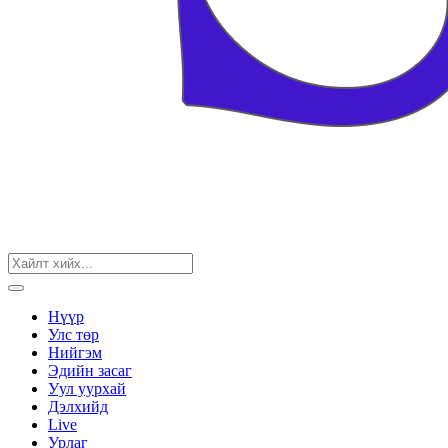
Нүүр
Улс төр
Нийгэм
Эдийн засаг
Уул уурхай
Дэлхийд
Live
Урлаг