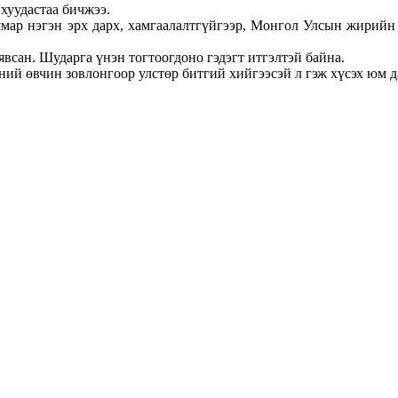
хуудастаа бичжээ.
мар нэгэн эрх дарх, хамгаалалтгүйгээр, Монгол Улсын жирийн 
 явсан. Шударга үнэн тогтоогдоно гэдэгт итгэлтэй байна.
ний өвчин зовлонгоор улстөр битгий хийгээсэй л гэж хүсэх юм да