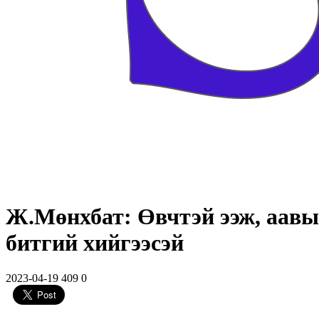
Ж.Мөнхбат: Өвчтэй ээж, аавыг
битгий хийгээсэй
2023-04-19
409
0