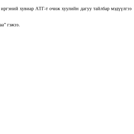
иргэний хувиар АТГ-т очиж хуулийн дагуу тайлбар мэдүүлгээ
а” гэжээ.