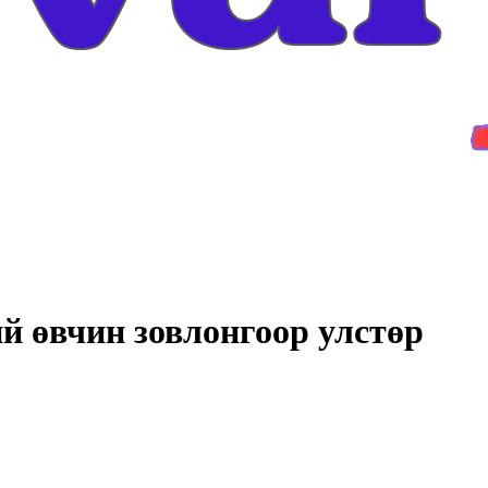
й өвчин зовлонгоор улстөр