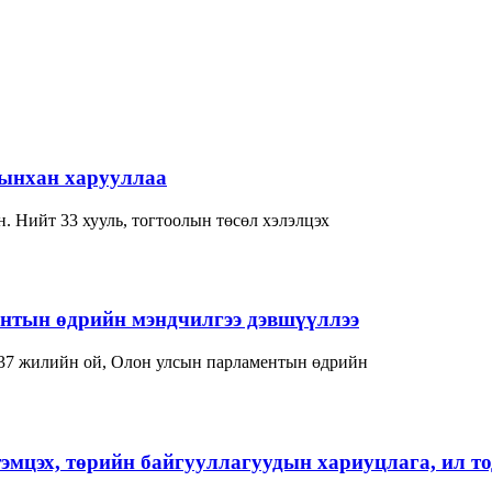
-ынхан харууллаа
. Нийт 33 хууль, тогтоолын төсөл хэлэлцэх
нтын өдрийн мэндчилгээ дэвшүүллээ
37 жилийн ой, Олон улсын парламентын өдрийн
тэмцэх, төрийн байгууллагуудын хариуцлага, ил т